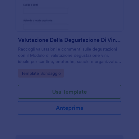
Valutazione Della Degustazione Di Vini Survey
Raccogli valutazioni e commenti sulle degustazioni
con il Modulo di valutazione degustazione vini,
ideale per cantine, enoteche, scuole e organizzatori
di eventi che vogliono analizzare il gradimento e
Go to Category:
Template Sondaggio
confrontare i risultati.
Usa Template
Anteprima