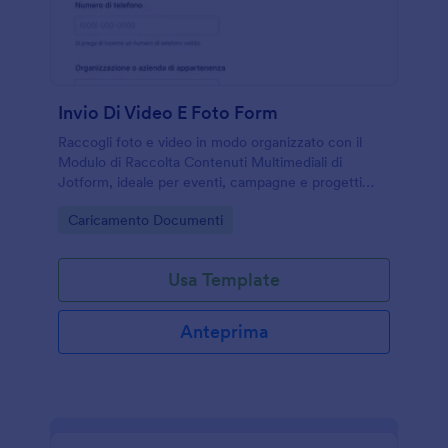
Invio Di Video E Foto Form
Raccogli foto e video in modo organizzato con il
Modulo di Raccolta Contenuti Multimediali di
Jotform, ideale per eventi, campagne e progetti
aziendali che richiedono data collection e gestione
Go to Category:
Caricamento Documenti
centralizzata delle risposte del modulo.
Usa Template
Anteprima