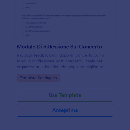
Modulo Di Riflessione Sul Concerto
Raccogli feedback utili dopo un concerto con il
Modulo di riflessione post-concerto, ideale per
organizzatori e location che vogliono migliorare
esperienza del pubblico, accessibilità,
Go to Category:
Template Sondaggio
comunicazione e gestione dell’evento.
Usa Template
Anteprima