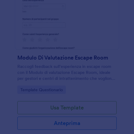
Modulo Di Valutazione Escape Room
Raccogli feedback sull’esperienza in escape room
con il Modulo di valutazione Escape Room, ideale
per gestori e centri di intrattenimento che vogliono
migliorare qualità, difficoltà e servizio grazie alla
Go to Category:
Template Questionario
raccolta dati online.
Usa Template
Anteprima