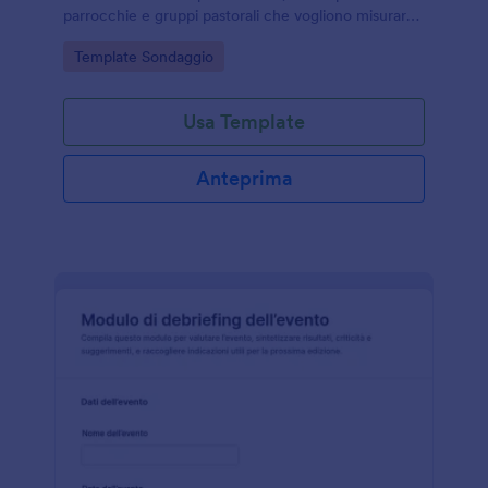
parrocchie e gruppi pastorali che vogliono misurare
l’esperienza e migliorare organizzazione,
Go to Category:
Template Sondaggio
accoglienza e comunicazione.
Usa Template
Anteprima