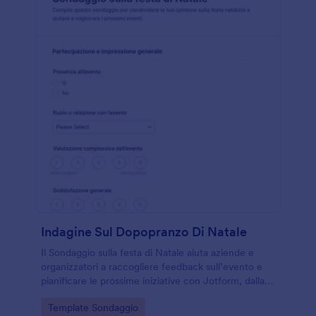
Indagine Sul Dopopranzo Di Natale
Il Sondaggio sulla festa di Natale aiuta aziende e
organizzatori a raccogliere feedback sull’evento e
pianificare le prossime iniziative con Jotform, dalla
raccolta dati alle risposte in un unico modulo online.
Go to Category:
Template Sondaggio