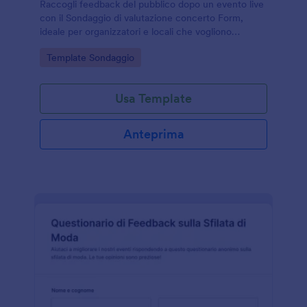
Raccogli feedback del pubblico dopo un evento live
con il Sondaggio di valutazione concerto Form,
ideale per organizzatori e locali che vogliono
migliorare esperienza, servizi e percezione del
Go to Category:
Template Sondaggio
valore tramite Jotform.
Usa Template
Anteprima