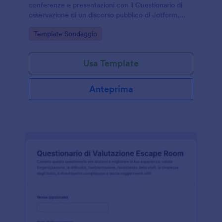
conferenze e presentazioni con il Questionario di
osservazione di un discorso pubblico di Jotform,
ideale per scuole, enti di formazione e organizzatori
Go to Category:
Template Sondaggio
di eventi.
Usa Template
Anteprima