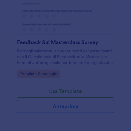
Feedback Sul Masterclass Survey
Raccogli valutazioni e suggerimenti dei partecipanti
con il Questionario di Feedback sulla Masterclass
Form di Jotform, ideale per formatori e organizzatori
che vogliono migliorare contenuti e coinvolgimento
Go to Category:
Template Sondaggio
dopo ogni edizione.
Usa Template
Anteprima