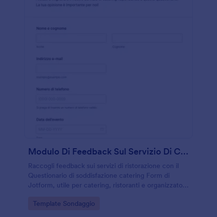
Modulo Di Feedback Sul Servizio Di Catering
Raccogli feedback sui servizi di ristorazione con il
Questionario di soddisfazione catering Form di
Jotform, utile per catering, ristoranti e organizzatori
di eventi che vogliono migliorare qualità, servizio e
Go to Category:
Template Sondaggio
puntualità.