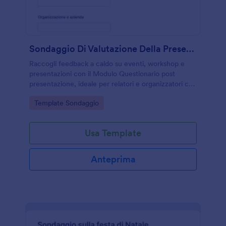
Sondaggio Di Valutazione Della Presentazione
Raccogli feedback a caldo su eventi, workshop e
presentazioni con il Modulo Questionario post
presentazione, ideale per relatori e organizzatori che
vogliono migliorare contenuti ed esperienza tramite
Go to Category:
Template Sondaggio
raccolta dati online con Jotform.
Usa Template
Anteprima