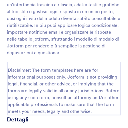
un’interfaccia trascina e rilascia, adatta testi e grafiche
al tuo stile e gestisci ogni risposta in un unico posto,
Sondaggio Voto Del Pubblico Mostra D’Arte
così ogni invio del modulo diventa subito consultabile e
riutilizzabile. In più puoi applicare logica condizionale,
Raccogli i voti del pubblico per una mostra d’arte
impostare notifiche email e organizzare le risposte
con Jotform, gestisci la raccolta dati in modo
ordinato e organizza ogni invio del modulo per
nelle tabelle jotform, sfruttando i modello di modulo di
premiare l’opera preferita e ottenere feedback dai
Jotform per rendere più semplice la gestione di
Go to Category:
Votazione
visitatori.
degustazioni e questionari.
Usa Template
Disclaimer: The form templates here are for
informational purposes only. Jotform is not providing
Anteprima
legal, financial, or other advice, or implying that the
forms are legally valid in all or any jurisdictions. Before
using any such form, consult an attorney and/or other
applicable professionals to make sure that the form
meets your needs, legally and otherwise.
Dettagli