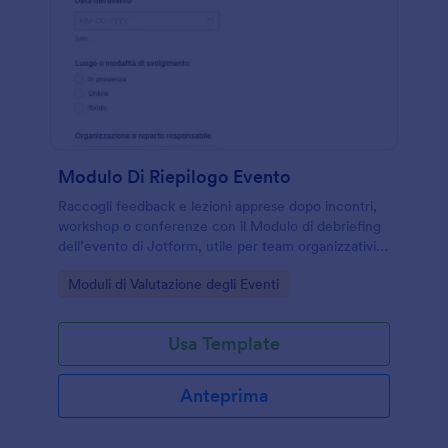
Modulo Di Riepilogo Evento
Raccogli feedback e lezioni apprese dopo incontri,
workshop o conferenze con il Modulo di debriefing
dell’evento di Jotform, utile per team organizzativi
che vogliono migliorare logistica, contenuti e
Go to Category:
Moduli di Valutazione degli Eventi
risultati.
Usa Template
Anteprima