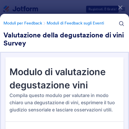
Inizio del dialogo
Registrati. È Gratis!
Moduli per Feedback
Moduli di Feedback sugli Eventi
Valutazione della degustazione di vini
Survey
Categorie Template Moduli
Moduli per Feedback
Moduli di Feedback sugli Eventi
Moduli di Feedback sugli
Eventi
23 Template