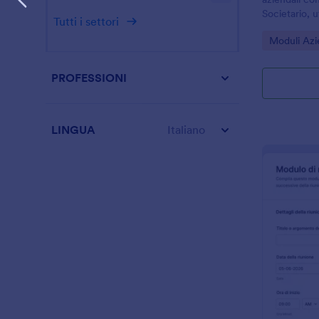
Societario, u
Tutti i settori
per documen
Go to Cate
Moduli Azi
azioni conco
PROFESSIONI
LINGUA
Italiano