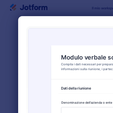
Inizio del dialogo
Il mio worksp
Modelli di
Modu
ORDINA PER
Popolari
19 Templat
LAYOUT DEL
Classico
MODULO
TIPOLOGIA
SETTORI