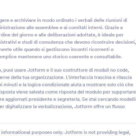
: Sondaggio Sulla Disponibilità Per La Riunione
: I
Anteprima
Anteprima
ere e archiviare in modo ordinato i verbali delle riunioni di
inistrazione alle assemblee e ai comitati interni. Grazie a
ordine del giorno e alle deliberazioni adottate, è ideale per
istrativi e studi di consulenza che devono ricostruire decisioni,
ente utile quando si gestiscono incontri ricorrenti o
Sondaggio Sulla Disponibilità Per La Riunione
Indagine Sull’Assemblea
semplice mantenere uno storico coerente e consultabile.
ponibilità e preferenze
Raccogli feedback e priorità di
 per fissare una riunione con il
miglioramento dopo la riunione co
 puoi usare Jotform e il suo costruttore di moduli no code,
ponibilità per riunione di
Questionario sull’assemblea annu
terne della tua organizzazione. L’interfaccia trascina e rilascia
ale per team, consulenti e
modulo, ideale per associazioni,
i minuti e la logica condizionale aiuta a mostrare solo ciò che
gory:
Go to Category:
 Meeting
Template Sondaggio
he coordinano incontri con più
cooperative e aziende che vogli
 risposta viene salvata come risposta del modulo per supportare
analizzare la raccolta dati e le ris
ere aggiornati presidente e segreteria. Se stai cercando modelli
modo ordinato.
Usa Template
Usa Template
 digitalizzare la verbalizzazione, Jotform offre un flusso
informational purposes only. Jotform is not providing legal,