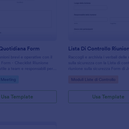
: Riunione Quotidiana Form
: L
Anteprima
Anteprima
 Quotidiana Form
nioni brevi e operative con il
Raccogli e archivia i verbali delle 
 Form - Checklist Riunione
sulla sicurezza con la Lista di con
tile a team e responsabili per
riunione sulla sicurezza Form di 
cisioni, assegnare attività e
utile per team operativi e respons
gory:
Go to Category:
 Meeting
Moduli Liste di Controllo
 raccolta dati con Jotform.
vogliono standardizzare la raccolta
follow-up.
Usa Template
Usa Template