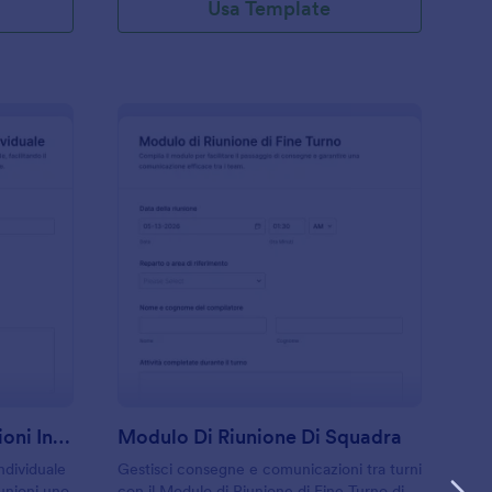
Usa Template
cheda Di Focus Per Riunioni Individuali Form
: Modulo Di Riunione
Anteprima
Scheda Di Focus Per Riunioni Individuali Form
Modulo Di Riunione Di Squadra
ndividuale
Gestisci consegne e comunicazioni tra turni
unioni uno
con il Modulo di Riunione di Fine Turno di