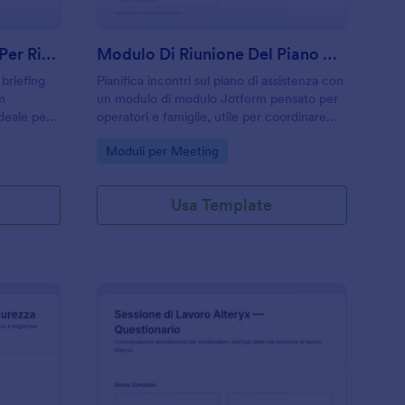
Modulo Di Registrazione Per Riunioni Di Sicurezza Sul Lavoro
Modulo Di Riunione Del Piano Di Cura
 briefing
Pianifica incontri sul piano di assistenza con
m
un modulo di modulo Jotform pensato per
deale per
operatori e famiglie, utile per coordinare
emplificare
comunicazioni, follow-up e raccolta dati in
Go to Category:
Moduli per Meeting
isposta in
un unico flusso online.
Usa Template