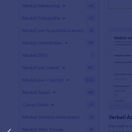
Moduli Marketing
46
Moduli Fotografia
52
Moduli per la pubblica amministrazione
61
Moduli Immobiliari
178
Moduli SEO
1
Moduli per Saloni
147
Moduli per i Servizi
504
Moduli Sport
148
Campi Estivi
23
Verbali A
Moduli Servizio Veterinario
18
Raccogli e or
Moduli Web Design
16
aziendali co