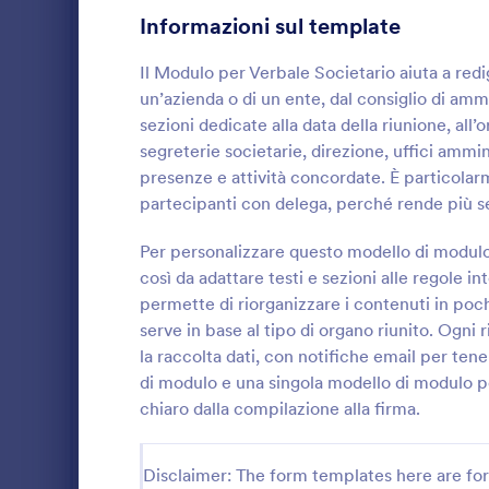
Informazioni sul template
Moduli Richiesta Trasporti
22
Il Modulo per Verbale Societario aiuta a redig
Moduli di Richiesta di Lavoro
20
un’azienda o di un ente, dal consiglio di amm
sezioni dedicate alla data della riunione, all’
Moduli per Meeting
19
segreterie societarie, direzione, uffici ammin
Template Modulo Domanda Venditore
15
presenze e attività concordate. È particolarm
partecipanti con delega, perché rende più 
Moduli Prenotazione Viaggio
13
Raccogli dis
organizzative
Per personalizzare questo modello di modulo,
Moduli Fiscali
12
Modulo di dis
così da adattare testi e sezioni alle regole in
Jotform, ide
permette di riorganizzare i contenuti in poch
Moduli Registrazione Conferenza
9
Go to Cate
Moduli per
segreterie c
serve in base al tipo di organo riunito. Ogni
partecipanti.
Infrastructure Forms
la raccolta dati, con notifiche email per ten
6
di modulo e una singola modello di modulo per
Moduli Domanda Sponsorizzazione
5
chiaro dalla compilazione alla firma.
Moduli Attività di Beneficienza
27
Disclaimer: The form templates here are for 