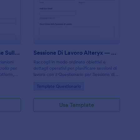
ista Di Controllo Riunione Sulla Sicurezza
: Sessione Di Lavoro
Anteprima
Lista Di Controllo Riunione Sulla Sicurezza
Sessione Di Lavoro Alteryx — Questionario
riunioni
Raccogli in modo ordinato obiettivi e
trollo per
dettagli operativi per pianificare sessioni di
Jotform,
lavoro con il Questionario per Sessione di
abili che
Lavoro Alteryx Form di Jotform, ideale per
Go to Category:
Template Questionario
 dati e i
team di dati, consulenti e responsabili di
progetto.
Usa Template