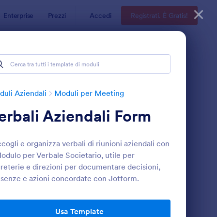
Enterprise
Prezzi
Accedi
Registrati. È Gratis!
uli Aziendali
Moduli per Meeting
erbali Aziendali Form
cogli e organizza verbali di riunioni aziendali con
Modulo per Verbale Societario, utile per
reterie e direzioni per documentare decisioni,
senze e azioni concordate con Jotform.
odulo Riunione Di Sicurezza Pre Lavoro
: Scheda Di Votazion
Anteprima
Usa Template