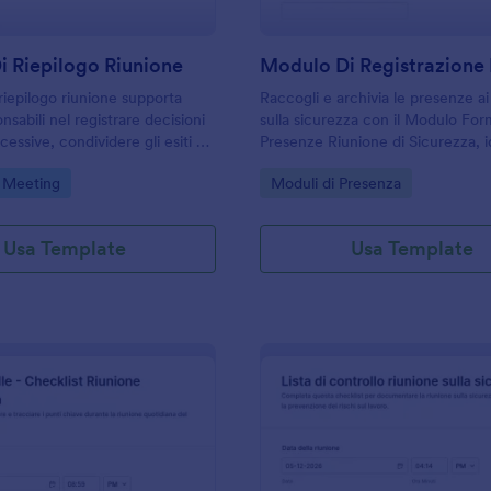
 Riepilogo Riunione
riepilogo riunione supporta
Raccogli e archivia le presenze ai
sabili nel registrare decisioni
sulla sicurezza con il Modulo For
ccessive, condividere gli esiti e
Presenze Riunione di Sicurezza, i
la raccolta dati con Jotform a
aziende e cantieri che vogliono s
gory:
Go to Category:
 Meeting
Moduli di Presenza
n modello di modulo pronto.
la data collection e gestire ogni r
Jotform.
Usa Template
Usa Template