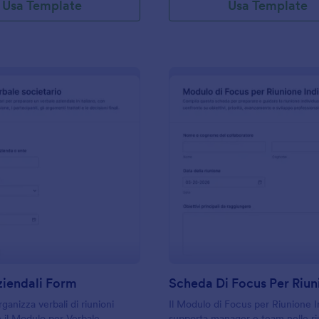
Usa Template
Usa Template
: Verbali Aziendali Form
: S
Anteprima
Anteprima
ziendali Form
ganizza verbali di riunioni
Il Modulo di Focus per Riunione I
n il Modulo per Verbale
supporta manager e team nelle ri