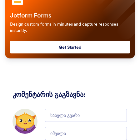
Jotform Forms
Design custom forms in minutes and capture responses
instantly.
Get Started
კომენტარის გაგზავნა
:
Comment
Email