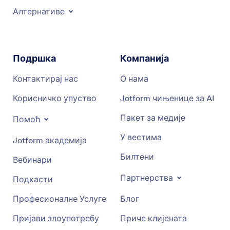
Алтернативе
Подршка
Компанија
Контактирај нас
О нама
Корисничко упуство
Jotform чињенице за AI
Пакет за медије
Помоћ
У вестима
Jotform академија
Билтени
Вебинари
Партнерства
Подкасти
Професионалне Услуге
Блог
Пријави злоупотребу
Приче клијената