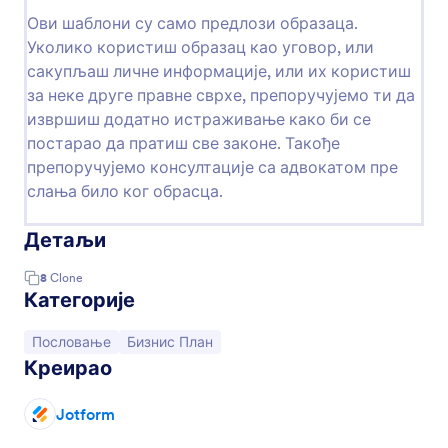
Ови шаблони су само предлози образаца.
Уколико користиш образац као уговор, или
сакупљаш личне информације, или их користиш
за неке друге правне сврхе, препоручујемо ти да
извршиш додатно истраживање како би се
постарао да пратиш све законе. Такође
препоручујемо консултације са адвокатом пре
слања било ког обрасца.
Детаљи
8
Clone
Категорије
Иди на категорију:
Иди на категорију:
Пословање
Бизнис План
Креирао
Jotform