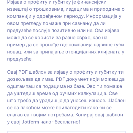
Изјава о профиту и губитку је финансијски
извештај о трошковима, издацима и приходима о
компанији у одређеном периоду. Информација у
овом прегледу помаже при сазнању да ли
предузеће послује позитивно или не. Ова изјава
може да се користи за разне сврхе, као на
пример да се пронађе где компанија највише губи
новац, или за припајање отенцијалних клијената у
предузеће.
Овај PDF шаблон за изјаву о профиту и губитку ти
дозвољава да имаш PDF документ који можеш да
одштампаш са подацима из базе. Ово ти помаже
да уштедиш време од ручмих калкулација. Све
што треба да урадиш је да унесеш износе. Шаблон
се са лакоћом може прилагодити како би се
слагао са твојим потребама. Копирај овај шаблон
у свој Jotform налог бесплатно!