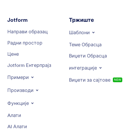
Jotform
Тржиште
Направи образац
Шаблони
Радни простор
Теме Обрасца
Цене
Виџети Обрасца
Jotform Ентерпрајз
интеграције
Примери
Виџети за сајтове
NEW
Производи
Функције
Aлати
AI Алати