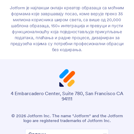
Jotform је најлакши онлајн креатор образаца са моћним
формама које завршавају посао, коме верује преко 35
милиона корисника широм света, са више од 20,000
шаблона образаца, 150+ интеграција и превуци и пусти
функционалношћу која поједностављује прикупљање
података, плаћања и радне процесе, дизајниран за
предузећа којима су потребни професионални обрасци
без кодирања.
4 Embarcadero Center, Suite 780, San Francisco CA
94111
© 2026 Jotform Inc. The name "Jotform" and the Jotform
logo are registered trademarks of Jotform Inc.