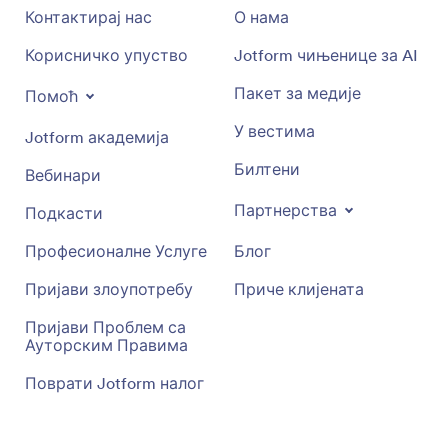
Контактирај нас
О нама
Корисничко упуство
Jotform чињенице за AI
Пакет за медије
Помоћ
У вестима
Jotform академија
Билтени
Вебинари
Партнерства
Подкасти
Професионалне Услуге
Блог
Пријави злоупотребу
Приче клијената
Пријави Проблем са
Ауторским Правима
Поврати Jotform налог