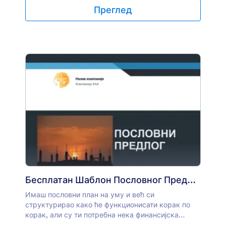
можеш одмах да преузмеш, одштампаш или
Преглед
делиш.Није ти потребна диплома дизајна да би
направили професионални стратешки план.
Промени фонтове, ажурирајте боје и додај
логотип своје компаније у трену — са Jotform PDF
уређивачем, прилагођавање је лако! Постави
циљеве, приоритете и састави чврсте акционе
планове као PDF документа помоћу нашег
шаблона за стратешки план. Јасно дефинишући
своје циљеве и кораке које ћеш предузети да их
постигнеш, можеш задржати своју компанију на
правом путу и брже развијати своје пословање.
Бесплатан Шаблон Пословног Предлога
Имаш пословни план на уму и већ си
структурирао како ће функционисати корак по
корак, али су ти потребна нека финансијска
средства или мораш да извршиш зајам са