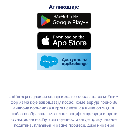
Апликације
Jotform је најлакши онлајн креатор образаца са моћним
формама које завршавају посао, коме верује преко 35
милиона корисника широм света, са више од 20,000
шаблона образаца, 150+ интеграција и превуци и пусти
функционалношћу која поједностављује прикупљање
података, плаћања и радне процесе, дизајниран за