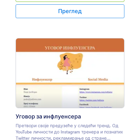
имати стандардни шаблон који можеш лако
прилагодити и одштампати. Jotform пружа узорак
Преглед
шаблона уговора о изградњи који можеш
преузети, изменити, додати слике или логотип,
потписати, одштампати или сачувати за будућу
употребу.Овај шаблон бесплатног уговора о
грађевинским радовима садржи важне
информације као што су назив и локација радова,
опис посла, време, цена уговора и плаћање.
Користећи наш алат за уређивање PDF
докумената, можеш променити формат или
додати текст и слике како би одговарали твојим
потребама. Испробај овај бесплатни пример
уговора о изградњи и користи га за креирање
сопственог уговора.
Уговор за инфлуенсера
Претвори своје предузеће у следећи тренд. Од
YouTube личности до Instagram тренера и познатих
Twitter личности, рекламирање од стране