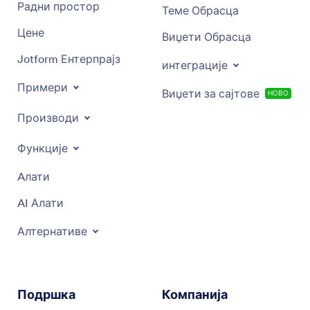
Радни простор
Теме Обрасца
Цене
Виџети Обрасца
Jotform Ентерпрајз
интеграције
Примери
Виџети за сајтове
НОВО
Производи
Функције
Aлати
AI Алати
Алтернативе
Подршка
Компанија