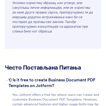
Уколико користиш образац као уговор, или
сакупљаш личне информације, или их користиш
For Teams
за неке друге правне сврхе, препоручујемо ти да
извршиш додатно истраживање како би се
постарао да пратиш све законе. Такође
препоручујемо консултације са адвокатом пре
слања било ког обрасца.
For Customers
Често Постављана Питања
-
1) Is it free to create Business Document PDF
Templates on Jotform?
Yes, Jotform offers a free tier where users can create and
customize Business Document PDF Templates. However,
certain advanced features and higher usage limits may be