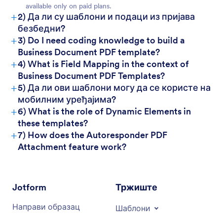
available only on paid plans.
+
2) Да ли су шаблони и подаци из пријава
безбедни?
+
3) Do I need coding knowledge to build a
Business Document PDF template?
+
4) What is Field Mapping in the context of
Business Document PDF Templates?
+
5) Да ли ови шаблони могу да се користе на
мобилним уређајима?
+
6) What is the role of Dynamic Elements in
these templates?
+
7) How does the Autoresponder PDF
Attachment feature work?
Jotform
Тржиште
Направи образац
Шаблони