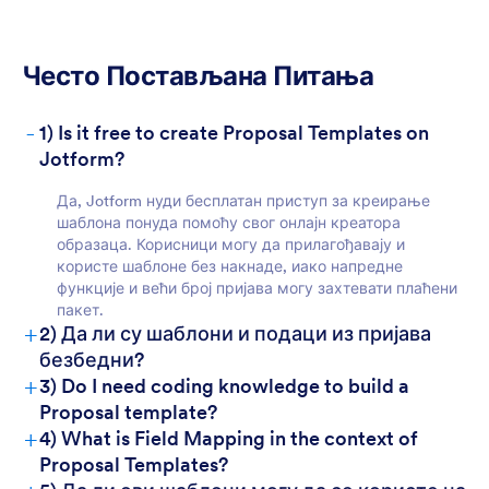
For Customers:
Често Постављана Питања
-
1) Is it free to create Proposal Templates on
Jotform?
Да, Jotform нуди бесплатан приступ за креирање
шаблона понуда помоћу свог онлајн креатора
образаца. Корисници могу да прилагођавају и
користе шаблоне без накнаде, иако напредне
функције и већи број пријава могу захтевати плаћени
пакет.
+
2) Да ли су шаблони и подаци из пријава
безбедни?
+
3) Do I need coding knowledge to build a
Proposal template?
+
4) What is Field Mapping in the context of
Proposal Templates?