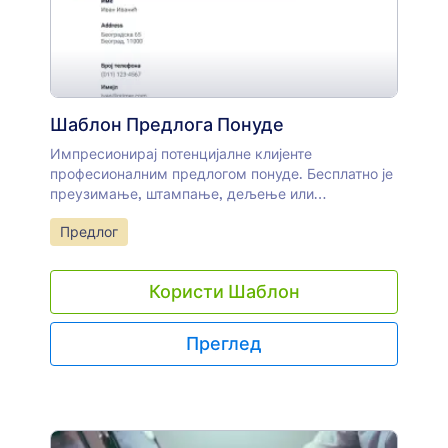
Шаблон Предлога Понуде
Импресионирај потенцијалне клијенте
професионалним предлогом понуде. Бесплатно је
преузимање, штампање, дељење или
прилагођавање изгледа овог шаблона!
Иди на категорију:
Предлог
Користи Шаблон
Преглед