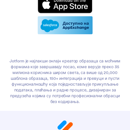
Jotform је најлакши онлајн креатор образаца са моћним
формама које завршавају посао, коме верује преко 35
милиона корисника широм света, са више од 20,000
шаблона образаца, 150+ интеграција и превуци и пусти
функционалношћу која поједностављује прикупљање
података, плаћања и радне процесе, дизајниран за
предузећа којима су потребни професионални обрасци
без кодирања.