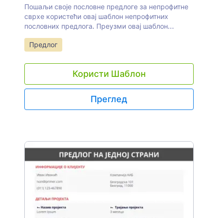
Пошаљи своје пословне предлоге за непрофитне
сврхе користећи овај шаблон непрофитних
пословних предлога. Преузми овај шаблон
непрофитног пословног предлога и почни да
Иди на категорију:
Предлог
пишеш и шаљеш предлоге својим циљним
партнерима!
Користи Шаблон
Преглед