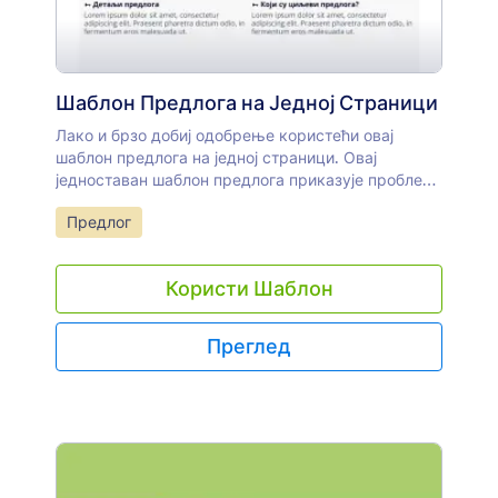
Шаблон Предлога на Једној Страници
Лако и брзо добиј одобрење користећи овај
шаблон предлога на једној страници. Овај
једноставан шаблон предлога приказује проблем
који треба да се реши, циљеве, буџет, цене и
Иди на категорију:
Предлог
решење.
Користи Шаблон
Преглед