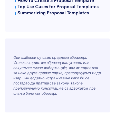
+
How to Create a Proposal Template
+
Top Use Cases for Proposal Templates
+
Summarizing Proposal Templates
For Managers:
Ови шаблони су само предлози образаца.
Уколико користиш образац као уговор, или
For Teams:
сакупљаш личне информације, или их користиш
за неке друге правне сврхе, препоручујемо ти да
извршиш додатно истраживање како би се
постарао да пратиш све законе. Такође
препоручујемо консултације са адвокатом пре
слања било ког обрасца.