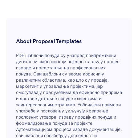
About Proposal Templates
PDF шаблони понуда су унапред припремљени
дигитални шаблони који поједностављују процес
израде и представљања професионалних
понуда. Ови шаблони су веома корисни у
различитим областима, као што су продаја,
маркетинг и управљање пројектима, јер
омогућавају предузећима да ефикасно припреме
и доставе детаљне понуде клијентима и
заинтересованим странама. Уобичајени примери
употребе у пословању укључују креирање
пословних уговора, израду продајних понуда и
формализовање понуда за пројекте.
Аутоматизацијом процеса израде документације,
ови шаблони обезбеђују доследност и