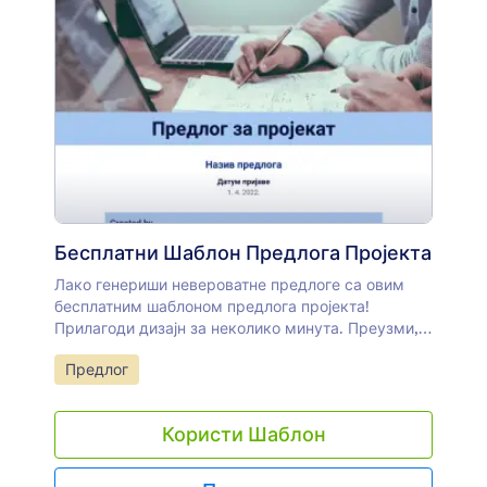
Бесплатни Шаблон Предлога Пројекта
Лако генериши невероватне предлоге са овим
бесплатним шаблоном предлога пројекта!
Прилагоди дизајн за неколико минута. Преузми,
одштампај или дели као PDF.
Иди на категорију:
Предлог
Користи Шаблон