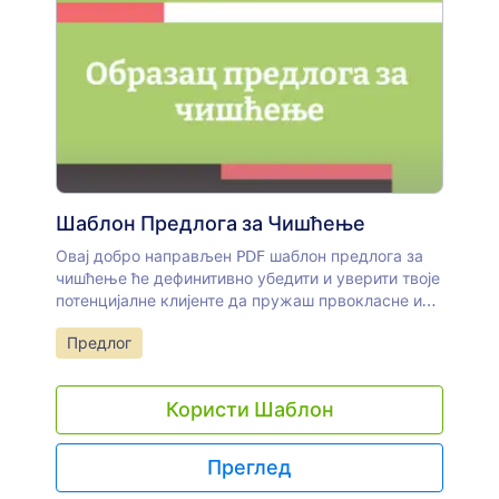
Шаблон Предлога за Чишћење
Овај добро направљен PDF шаблон предлога за
чишћење ће дефинитивно убедити и уверити твоје
потенцијалне клијенте да пружаш првокласне и
висококвалитетне услуге чишћења. Садржи све
Иди на категорију:
Предлог
потребне детаље.
Користи Шаблон
Преглед