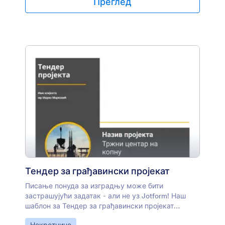
Преглед
Тендер за грађавински пројекат
Писање понуда за изградњу може бити
застрашујући задатак - али не уз Jotform! Наш
шаблон за Тендер за грађавински пројекат
тренутно креира професионалне грађевинске
Иди на категорију: