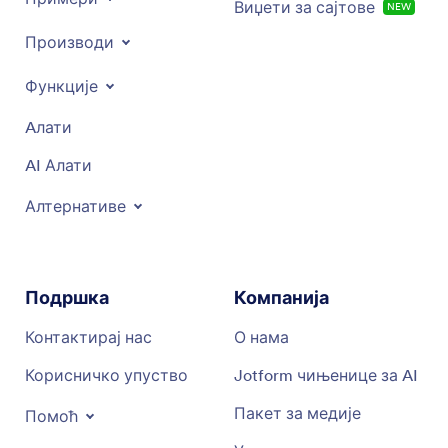
Виџети за сајтове
NEW
Производи
Функције
Aлати
AI Алати
Алтернативе
Подршка
Компанија
Контактирај нас
О нама
Корисничко упуство
Jotform чињенице за AI
Пакет за медије
Помоћ