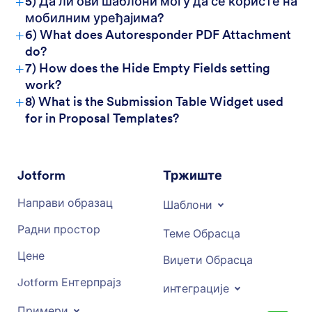
+
5) Да ли ови шаблони могу да се користе на
мобилним уређајима?
+
6) What does Autoresponder PDF Attachment
do?
+
7) How does the Hide Empty Fields setting
work?
+
8) What is the Submission Table Widget used
for in Proposal Templates?
Jotform
Тржиште
Направи образац
Шаблони
Радни простор
Теме Обрасца
Цене
Виџети Обрасца
Jotform Ентерпрајз
интеграције
Примери