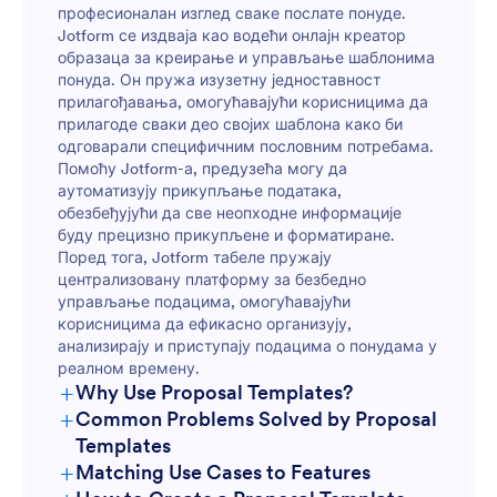
професионалан изглед сваке послате понуде.
Jotform се издваја као водећи онлајн креатор
образаца за креирање и управљање шаблонима
понуда. Он пружа изузетну једноставност
прилагођавања, омогућавајући корисницима да
прилагоде сваки део својих шаблона како би
одговарали специфичним пословним потребама.
Помоћу Jotform-а, предузећа могу да
аутоматизују прикупљање података,
обезбеђујући да све неопходне информације
буду прецизно прикупљене и форматиране.
Поред тога, Jotform табеле пружају
централизовану платформу за безбедно
управљање подацима, омогућавајући
корисницима да ефикасно организују,
анализирају и приступају подацима о понудама у
реалном времену.
+
Why Use Proposal Templates?
+
Common Problems Solved by Proposal
Templates
+
Matching Use Cases to Features