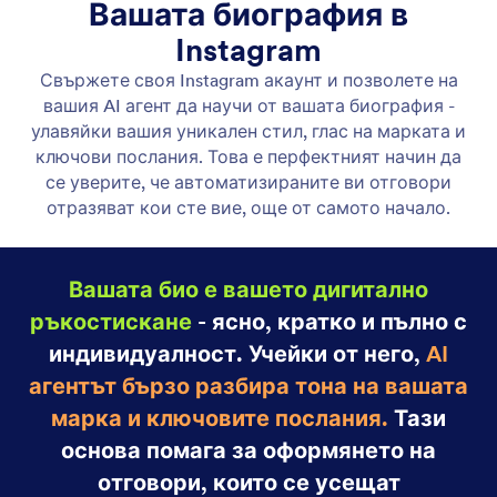
Учете се от Instagram DM-и
Научете вашия AI агент да отговаря като вас,
като се учи от вашите минали директни
съобщения в Instagram.