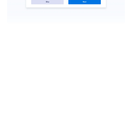
Управление на обучени данни
Контролирайте какво научава вашият AI агент,
като активирате или деактивирате обучението
от директни съобщения, публикации или
биография.