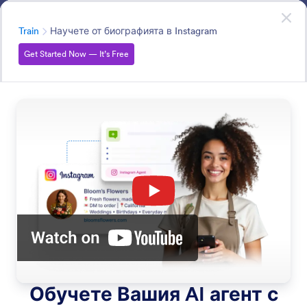
Начало на диалоговия прозорец
Instagram Agent
Get Started Now
— It’s Free
Категория
Train
Научете от биографията в Instagram
Get Started Now — It’s Free
Train
Научете вашия Instagram AI агент как да отговаря
точно като вашата марка. Качете примерни
отговори, определете тон на гласа и го оставете
да се учи от минали лични съобщения, коментари
и дори вашите Instagram публикации, за да
предоставя по-умни и по-автентични отговори.
Търсете във всички Функции
Категории за функции
Категория
Instagram Agent
Train