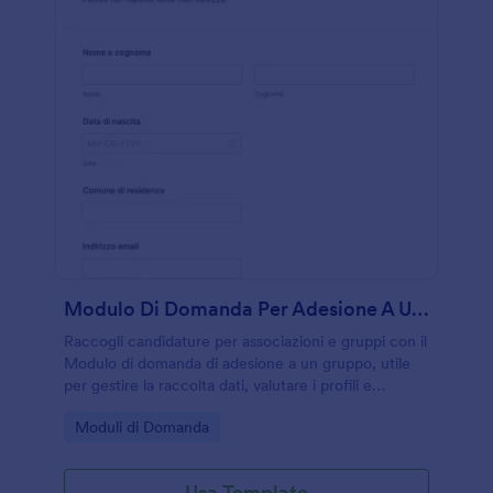
Modulo Di Domanda Per Adesione A Un Gruppo
Raccogli candidature per associazioni e gruppi con il
Modulo di domanda di adesione a un gruppo, utile
per gestire la raccolta dati, valutare i profili e
organizzare ogni invio del modulo con Jotform.
Go to Category:
Moduli di Domanda
Usa Template