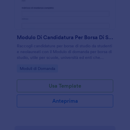
Modulo Di Candidatura Per Borsa Di Studio
Raccogli candidature per borse di studio da studenti
e neolaureati con il Modulo di domanda per borsa di
studio, utile per scuole, università ed enti che
vogliono semplificare la raccolta dati e la gestione
Go to Category:
Moduli di Domanda
delle risposte del modulo.
Usa Template
Anteprima