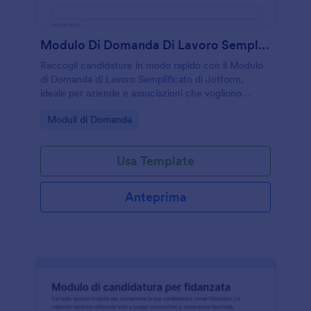
Modulo Di Domanda Di Lavoro Semplificato
Raccogli candidature in modo rapido con il Modulo
di Domanda di Lavoro Semplificato di Jotform,
ideale per aziende e associazioni che vogliono
gestire la raccolta dati e l’invio del modulo online in
Go to Category:
Moduli di Domanda
pochi passaggi.
Usa Template
Anteprima