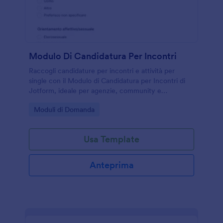
Modulo Di Candidatura Per Incontri
Raccogli candidature per incontri e attività per
single con il Modulo di Candidatura per Incontri di
Jotform, ideale per agenzie, community e
organizzatori che vogliono gestire la raccolta dati e
Go to Category:
Moduli di Domanda
le risposte in un unico flusso.
Usa Template
Anteprima