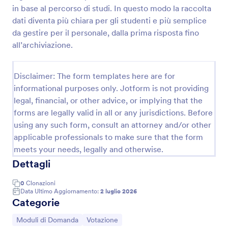
in base al percorso di studi. In questo modo la raccolta
Modulo Di Richiesta Finanziamento
dati diventa più chiara per gli studenti e più semplice
Un Modulo di Richiesta Finanziamento viene
da gestire per il personale, dalla prima risposta fino
utilizzato dagli istituti di credito per decidere se
all’archiviazione.
offrire un prestito ad una persona che richiede un
finanziamento da un istituto finanziario. Utilizza
Go to Category:
Moduli di Domanda
questo modulo per raccogliere le informazioni
Disclaimer: The form templates here are for
necessarie riguardo i richiedenti al fine di decidere
informational purposes only. Jotform is not providing
se garantire o no il prestito. È sufficiente
legal, financial, or other advice, or implying that the
Usa Template
personalizzare i campi per includere tutte le
forms are legally valid in all or any jurisdictions. Before
informazioni necessarie che rimarranno disponibili
per essere consultate in un secondo momento. Una
using any such form, consult an attorney and/or other
Anteprima
volta creato il modulo, è possibile condividerlo con
applicable professionals to make sure that the form
un link o incorporarlo nel proprio sito web. Sara'
meets your needs, legally and otherwise.
sufficiente sincronizzarsi con il servizio di
Dettagli
archiviazione prescelto per visualizzare tutti gli invii
attraverso un'unica piattaforma. Per gli utenti più
0
Clonazioni
esperti, è possibile integrare il modulo con Google
Data Ultimo Aggiornamento:
2 luglio 2026
Drive, Dropbox, Box o con un processore di
Categorie
pagamento di terze parti come Stripe o PayPal, per
sfruttare al meglio le informazioni raccolte.
Vai alla Categoria:
Vai alla Categoria:
Moduli di Domanda
Votazione
Personalizza il tuo Modulo di Richiesta