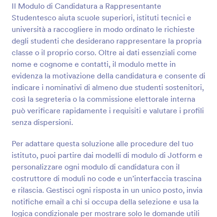
completamente personalizzabile, consentendo di
Il Modulo di Candidatura a Rappresentante
Anteprima
raccogliere tutti i dati necessari dalle informazioni di
Studentesco aiuta scuole superiori, istituti tecnici e
contatto, le offerte di corsi, la durata, e ovviamente,
università a raccogliere in modo ordinato le richieste
le informazioni sulla carta di credito per il
degli studenti che desiderano rappresentare la propria
pagamento e altro ancora.
classe o il proprio corso. Oltre ai dati essenziali come
nome e cognome e contatti, il modulo mette in
evidenza la motivazione della candidatura e consente di
indicare i nominativi di almeno due studenti sostenitori,
così la segreteria o la commissione elettorale interna
può verificare rapidamente i requisiti e valutare i profili
senza dispersioni.
Per adattare questa soluzione alle procedure del tuo
istituto, puoi partire dai modelli di modulo di Jotform e
personalizzare ogni modulo di candidatura con il
costruttore di moduli no code e un’interfaccia trascina
e rilascia. Gestisci ogni risposta in un unico posto, invia
notifiche email a chi si occupa della selezione e usa la
logica condizionale per mostrare solo le domande utili