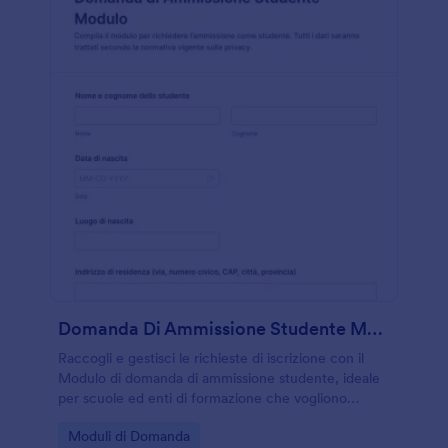
Domanda Di Ammissione Studente Modulo
Raccogli e gestisci le richieste di iscrizione con il
Modulo di domanda di ammissione studente, ideale
per scuole ed enti di formazione che vogliono
semplificare la raccolta dati online con Jotform.
Go to Category:
Moduli di Domanda