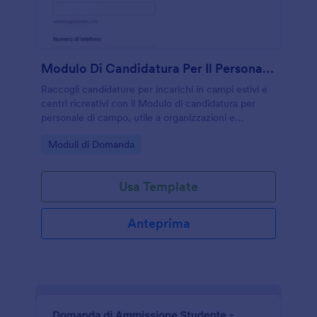
Modulo Di Candidatura Per Il Personale Del Campo
Raccogli candidature per incarichi in campi estivi e
centri ricreativi con il Modulo di candidatura per
personale di campo, utile a organizzazioni e
coordinatori per gestire la raccolta dati e le risposte
Go to Category:
Moduli di Domanda
in un unico processo.
Usa Template
Anteprima