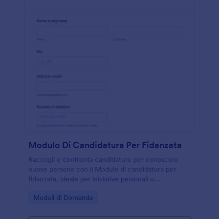
Modulo Di Candidatura Per Fidanzata
Raccogli e confronta candidature per conoscere
nuove persone con il Modulo di candidatura per
fidanzata, ideale per iniziative personali o
community sociali che vogliono gestire la raccolta
Go to Category:
Moduli di Domanda
dati e ogni invio del modulo con Jotform.