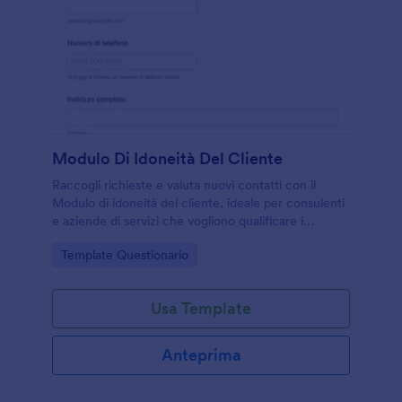
Modulo Di Idoneità Del Cliente
Raccogli richieste e valuta nuovi contatti con il
Modulo di idoneità del cliente, ideale per consulenti
e aziende di servizi che vogliono qualificare i
potenziali clienti e organizzare la data collection con
Go to Category:
Template Questionario
Jotform.
Usa Template
Anteprima