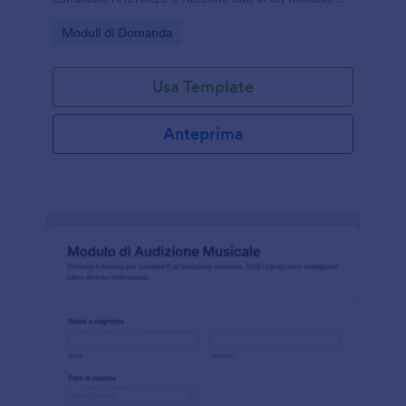
online facile da condividere e personalizzare.
Go to Category:
Moduli di Domanda
Usa Template
Anteprima