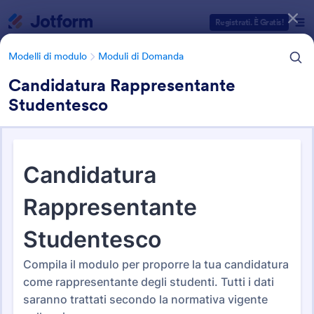
Inizio del dialogo
Registrati. È Gratis!
Modelli di modulo
Moduli di Domanda
Candidatura Rappresentante
Studentesco
Categorie Template Moduli
Modelli di modulo
Moduli di Domanda
Moduli di Domanda
Jotform offre 449 Moduli di Domanda