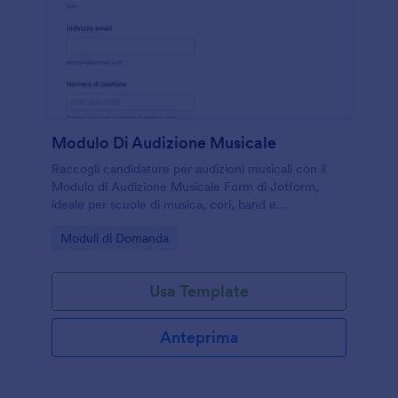
Modulo Di Audizione Musicale
Raccogli candidature per audizioni musicali con il
Modulo di Audizione Musicale Form di Jotform,
ideale per scuole di musica, cori, band e
organizzatori di eventi che vogliono gestire data
Go to Category:
Moduli di Domanda
collection e risposta online in modo semplice.
Usa Template
Anteprima