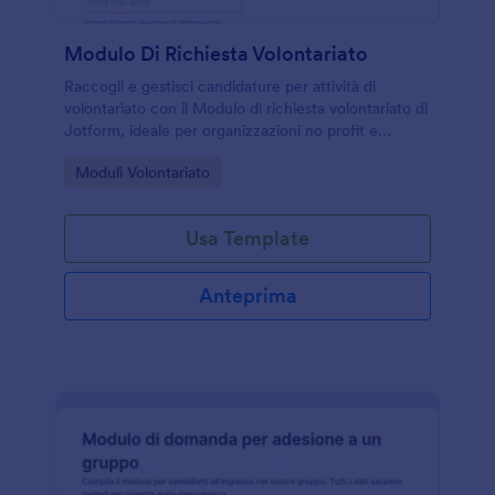
Modulo Di Richiesta Volontariato
Raccogli e gestisci candidature per attività di
volontariato con il Modulo di richiesta volontariato di
Jotform, ideale per organizzazioni no profit e
associazioni che vogliono semplificare la raccolta
Go to Category:
Moduli Volontariato
dati e gli invii del modulo online.
Usa Template
Anteprima