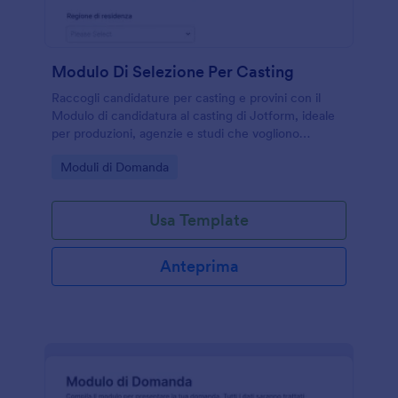
Modulo Di Selezione Per Casting
Raccogli candidature per casting e provini con il
Modulo di candidatura al casting di Jotform, ideale
per produzioni, agenzie e studi che vogliono
organizzare la selezione e la data collection online in
Go to Category:
Moduli di Domanda
modo rapido.
Usa Template
Anteprima