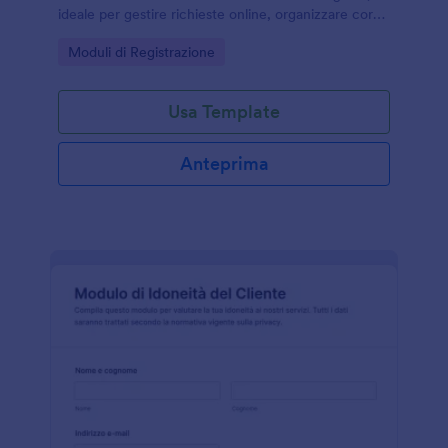
ideale per gestire richieste online, organizzare corsi
e centralizzare la raccolta dati e ogni invio del
Go to Category:
Moduli di Registrazione
modulo con Jotform.
Usa Template
Anteprima