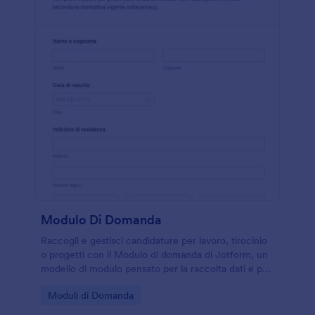
Modulo Di Domanda
Raccogli e gestisci candidature per lavoro, tirocinio
o progetti con il Modulo di domanda di Jotform, un
modello di modulo pensato per la raccolta dati e per
organizzare ogni invio del modulo in modo ordinato.
Go to Category:
Moduli di Domanda