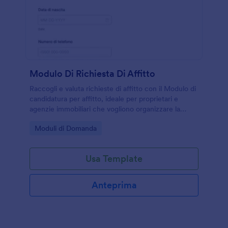
Modulo Di Richiesta Di Affitto
Raccogli e valuta richieste di affitto con il Modulo di
candidatura per affitto, ideale per proprietari e
agenzie immobiliari che vogliono organizzare la
raccolta dati e gestire ogni invio del modulo con
Go to Category:
Moduli di Domanda
Jotform.
Usa Template
Anteprima