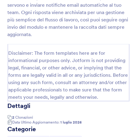
servono e inviare notifiche email automatiche al tuo
team. Ogni risposta viene archiviata per una gestione
Candidatura Boutique Form
più semplice del flusso di lavoro, così puoi seguire ogni
invio del modulo e mantenere la raccolta dati sempre
Raccogli candidature per boutique e negozi di moda
aggiornata.
con il Modulo di Candidatura per Boutique di
Jotform, utile per selezionare profili retail,
organizzare la raccolta dati e gestire ogni risposta
Go to Category:
Disclaimer: The form templates here are for
Moduli di Domanda
del modulo in un unico posto.
informational purposes only. Jotform is not providing
legal, financial, or other advice, or implying that the
Usa Template
forms are legally valid in all or any jurisdictions. Before
using any such form, consult an attorney and/or other
Anteprima
applicable professionals to make sure that the form
meets your needs, legally and otherwise.
Dettagli
2
Clonazioni
Data Ultimo Aggiornamento:
1 luglio 2026
Categorie