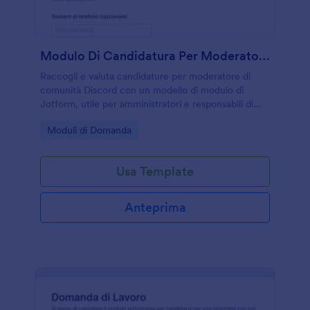
Modulo Di Candidatura Per Moderatore Discord
Raccogli e valuta candidature per moderatore di
comunità Discord con un modello di modulo di
Jotform, utile per amministratori e responsabili di
comunità che vogliono gestire selezione,
Go to Category:
Moduli di Domanda
disponibilità e requisiti in un unico flusso.
Usa Template
Anteprima