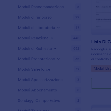
Moduli Raccomandazione
5
Moduli di rimborso
29
Moduli di Liberatoria
57
Moduli Relazione
448
Moduli di Richiesta
652
Raccogli e ar
riconsegna de
Moduli Prenotazione
36
di controllo 
dell'appartam
Go to Cate
Moduli List
agenzie e ge
Moduli Salesforce
12
vogliono una
Jotform.
Moduli Sponsorizzazione
3
Moduli Abbonamento
8
Sondaggi Campo Estivo
2
Moduli Telelavoro
5