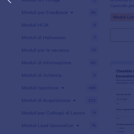
Controllo pe
per aziende 
Moduli per Feedback
96
Go to Cate
Moduli List
raccolta dati
Moduli HOA
4
Moduli di Halloween
7
Moduli per le vacanze
13
Moduli di Informazione
62
Moduli di richiesta
5
Moduli Ispezione
448
Moduli di Acquisizione
202
Moduli per Colloqui di Lavoro
11
Moduli Lead Generation
74