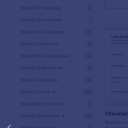
Moduli di Coaching
21
Moduli di conferma
7
Moduli di Consulenza
25
Moduli Contenuto
14
Moduli di Dichiarazione
64
Moduli di dimissione
13
Moduli Donazione
34
Moduli Lavoro
259
Moduli per Preventivi
2
Moduli Valutazione
144
Registra e or
Moduli di Proroga
5
sicurezza in 