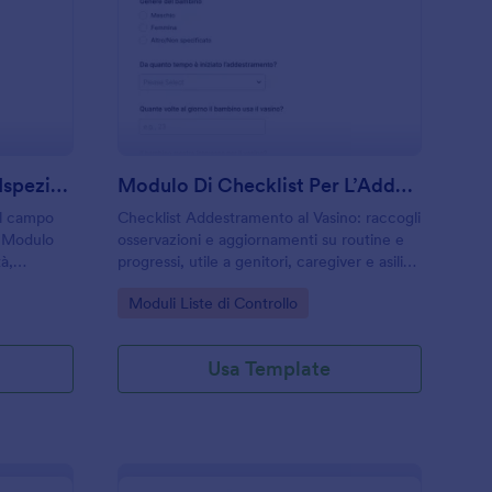
partamento
odulo Di Tracciamento Ispezioni
: Modulo Di Checklis
Anteprima
Modulo Di Tracciamento Ispezioni
Modulo Di Checklist Per L’Addestramento Al Vasino
ul campo
Checklist Addestramento al Vasino: raccogli
ia Modulo
osservazioni e aggiornamenti su routine e
tà,
progressi, utile a genitori, caregiver e asili
gliono
per coordinare la raccolta dati online con
Go to Category:
Moduli Liste di Controllo
gestire ogni
Jotform.
Usa Template