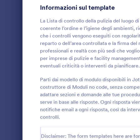
Informazioni sul template
Moduli di Iscrizione
56
La Lista di controllo della pulizia del luogo 
Votazione
19
coerente l’ordine e l’igiene degli ambienti
che i controlli vengono eseguiti con regolari
Moduli Riassunto
5
reparto o dell’area controllata e la firma del 
professionali e realtà con più sedi che voglio
Moduli di Approvazione
85
Lista Di 
per imprese di pulizie e facility managemen
Moduli di valutazione
132
Raccogli e d
eventuali criticità o interventi da pianificare.
correttive c
Moduli di Presenza
16
Controllo Qua
Parti dai modello di modulo disponibili in Jo
produttivi e 
costruttore di Moduli no code, senza compete
Go to Cate
Moduli List
Revisione
standardizzar
48
adattare sezioni e domande alle tue procedu
verifiche ne
serve in base alle risposte. Ogni risposta vie
Moduli di autorizzazione
117
notifiche email a ogni risposta, così da int
Moduli Premiazione
controlli.
8
Moduli per il Black Friday
4
Disclaimer: The form templates here are for 