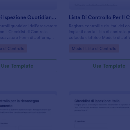
Modulo Di Ispezione Quotidiana Per Escavatore
ntrolli quotidiani dell’escavatore
Registra controlli e risultati dei co
on il Checklist di Controllo
impianti con la Lista di controllo p
Escavatore Form di Jotform,
collaudo elettrico Modulo di Jotf
rese edili, noleggi e
a tecnici e aziende per la raccolta
gory:
Go to Category:
e di Controllo
Moduli Liste di Controllo
di flotta che vogliono una
gestione di ogni invio del modulo
 chiara e tracciabile.
Usa Template
Usa Template