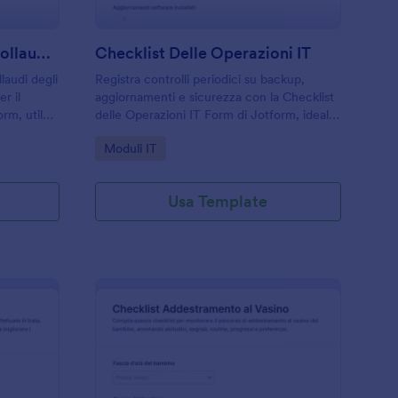
Lista Di Controllo Per Il Collaudo Elettrico
Checklist Delle Operazioni IT
llaudi degli
Registra controlli periodici su backup,
er il
aggiornamenti e sicurezza con la Checklist
orm, utile
delle Operazioni IT Form di Jotform, ideale
 dati e la
per team informatici e aziende che
Go to Category:
Moduli IT
.
vogliono standardizzare la raccolta dati e le
verifiche interne.
Usa Template