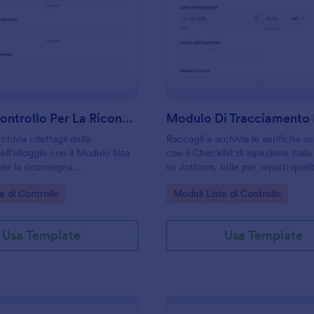
: Lista Di Controllo Per La Riconsegna Dell'ap
: M
Anteprima
Anteprima
Lista Di Controllo Per La Riconsegna Dell'appartamento
chivia i dettagli della
Raccogli e archivia le verifiche s
ll’alloggio con il Modulo lista
con il Checklist di Ispezione Ital
per la riconsegna
su Jotform, utile per reparti quali
ento, ideale per locatori,
sicurezza e manutenzione che vo
gory:
Go to Category:
e di Controllo
Moduli Liste di Controllo
stione immobiliare che
standardizzare la raccolta dati e 
 raccolta dati ordinata con
risposta in modo ordinato.
Usa Template
Usa Template