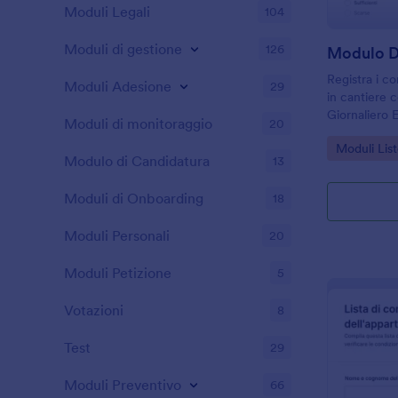
Moduli Legali
104
Moduli di gestione
126
Registra i co
Moduli Adesione
29
in cantiere c
Giornaliero 
Moduli di monitoraggio
20
utile per imp
Go to Cate
Moduli List
responsabili 
Modulo di Candidatura
13
raccolta dati
Moduli di Onboarding
18
Moduli Personali
20
Moduli Petizione
5
Votazioni
8
Test
29
Moduli Preventivo
66