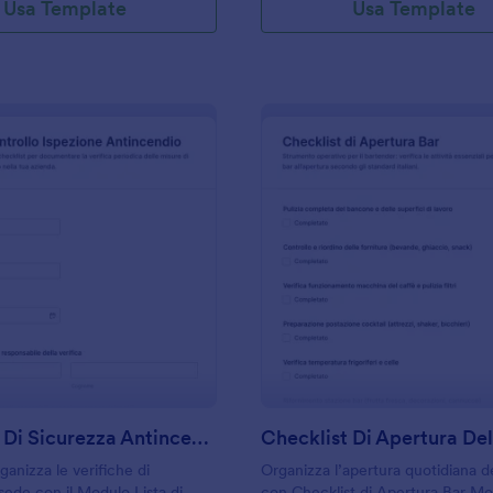
Usa Template
Usa Template
: Checklist Di Sicurezza Antincendio Form
: C
Anteprima
Anteprima
Checklist Di Sicurezza Antincendio Form
Checklist Di Apertura Del
ganizza le verifiche di
Organizza l’apertura quotidiana de
sede con il Modulo Lista di
con Checklist di Apertura Bar Mo