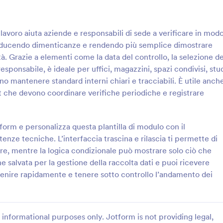
: Lista Di Controllo Qualità Form
: M
Anteprima
Anteprima
di lavoro aiuta aziende e responsabili di sede a verificare in mod
, riducendo dimenticanze e rendendo più semplice dimostrare
tà. Grazie a elementi come la data del controllo, la selezione de
responsabile, è ideale per uffici, magazzini, spazi condivisi, stu
no mantenere standard interni chiari e tracciabili. È utile anch
Controllo Qualità Form
t che devono coordinare verifiche periodiche e registrare
ocumenta ispezioni e azioni
Registra e organizza gli interventi
on il Modulo Checklist di
manutenzione preventiva dei clim
lità, ideale per reparti
con la Lista di controllo per la
tform e personalizza questa plantilla di modulo con il
servizi che vogliono
manutenzione preventiva degli im
nze tecniche. L’interfaccia trascina e rilascia ti permette di
gory:
Go to Category:
e di Controllo
Moduli Liste di Controllo
e la raccolta dati e tracciare le
climatizzazione, utile per tecnici e
re, mentre la logica condizionale può mostrare solo ciò che
l tempo.
manager che gestiscono più sedi 
ne salvata per la gestione della raccolta dati e puoi ricevere
Usa Template
Usa Template
ervenire rapidamente e tenere sotto controllo l’andamento dei
informational purposes only. Jotform is not providing legal,