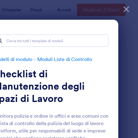
Enterprise
Prezzi
Accedi
Registrati. È Gratis!
elli di modulo
Moduli Liste di Controllo
hecklist di
anutenzione degli
pazi di Lavoro
odulo Di Ispezione Per Pulizie
: Lista Di Controllo
Anteprima
itora pulizia e ordine in uffici e aree comuni con
Lista di controllo della pulizia del luogo di lavoro
Jotform, utile per responsabili di sede e imprese