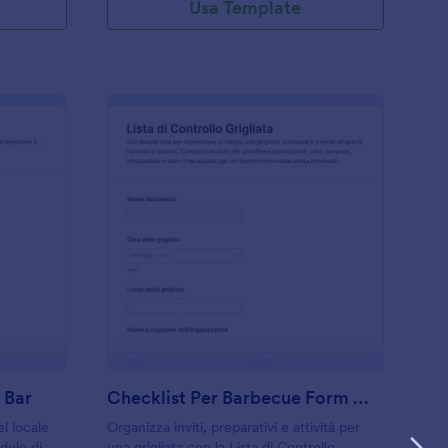
Usa Template
hecklist Di Apertura Del Bar
: Checklist Per Barb
Anteprima
 Bar
Checklist Per Barbecue Form 🍖🔥
l locale
Organizza inviti, preparativi e attività per
dulo di
una grigliata con la Lista di Controllo