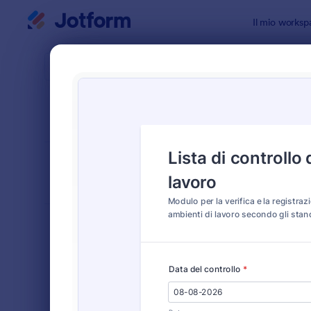
Inizio del dialogo
Il mio worksp
Modelli di
Modul
ORDINA PER
Popolari
317 Templa
LAYOUT DEL
Classico
MODULO
TIPOLOGIA
Moduli Ordine
554
Moduli di Registrazione
461