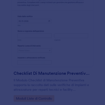
Checklist Di Manutenzione Preventiva Form
Il Modulo Checklist di Manutenzione Preventiva
supporta la raccolta dati sulle verifiche di impianti e
attrezzature per reparti tecnici e facility
management, con risposte tracciabili e archiviazione
Go to Category:
Moduli Liste di Controllo
ordinata in Jotform.