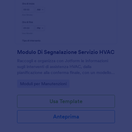
Modulo Di Segnalazione Servizio HVAC
Raccogli e organizza con Jotform le informazioni
sugli interventi di assistenza HVAC, dalla
pianificazione alla conferma finale, con un modello
di modulo adatto a tecnici, manutentori e
Go to Category:
Moduli per Manutenzioni
responsabili di struttura.
Usa Template
Anteprima