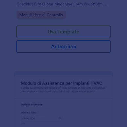
Checklist Protezione Macchine Form di Jotform,
utile per reparti produttivi e manutenzione per
Go to Category:
Moduli Liste di Controllo
pianificare interventi e azioni correttive.
Usa Template
Anteprima