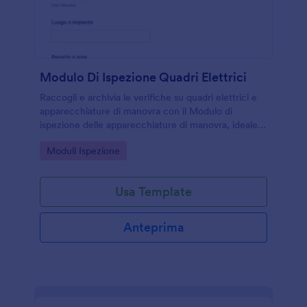
Modulo Di Ispezione Quadri Elettrici
Raccogli e archivia le verifiche su quadri elettrici e
apparecchiature di manovra con il Modulo di
ispezione delle apparecchiature di manovra, ideale
per manutenzione e gestione impianti in sedi e
Go to Category:
Moduli Ispezione
reparti diversi.
Usa Template
Anteprima