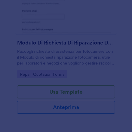
Modulo Di Richiesta Di Riparazione Della Fotocamera
Raccogli richieste di assistenza per fotocamere con
il Modulo di richiesta riparazione fotocamera, utile
per laboratori e negozi che vogliono gestire raccolta
dati e risposte del modulo online per ritiro e
Go to Category:
Repair Quotation Forms
consegna.
Usa Template
Anteprima