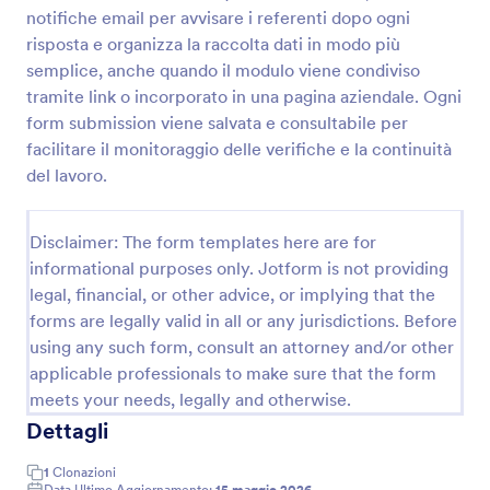
notifiche email per avvisare i referenti dopo ogni
risposta e organizza la raccolta dati in modo più
Lista Di Controllo Manutenzione HVAC Form 🛠️❄️
semplice, anche quando il modulo viene condiviso
tramite link o incorporato in una pagina aziendale. Ogni
Documenta gli interventi tecnici con la Lista di
form submission viene salvata e consultabile per
controllo per la manutenzione dell’impianto HVAC
Modulo di Jotform, ideale per strutture e aziende
facilitare il monitoraggio delle verifiche e la continuità
che vogliono standardizzare la raccolta dati e
del lavoro.
Go to Category:
Moduli Liste di Controllo
archiviare ogni risposta in modo ordinato.
Disclaimer: The form templates here are for
Usa Template
informational purposes only. Jotform is not providing
legal, financial, or other advice, or implying that the
Anteprima
forms are legally valid in all or any jurisdictions. Before
using any such form, consult an attorney and/or other
applicable professionals to make sure that the form
meets your needs, legally and otherwise.
Dettagli
1
Clonazioni
Data Ultimo Aggiornamento:
15 maggio 2026