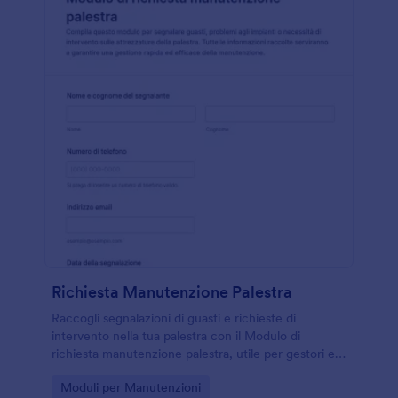
Richiesta Manutenzione Palestra
Raccogli segnalazioni di guasti e richieste di
intervento nella tua palestra con il Modulo di
richiesta manutenzione palestra, utile per gestori e
manutentori che vogliono organizzare la raccolta
Go to Category:
Moduli per Manutenzioni
dati e le priorità in un unico punto.