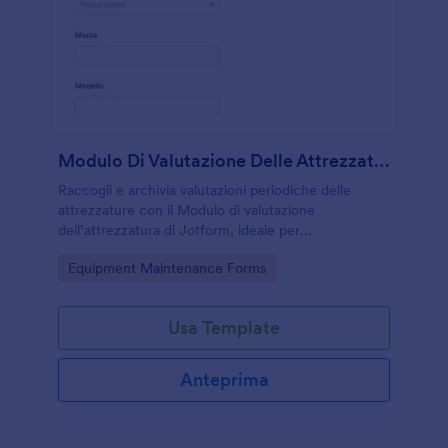
Modulo Di Valutazione Delle Attrezzature
Raccogli e archivia valutazioni periodiche delle
attrezzature con il Modulo di valutazione
dell’attrezzatura di Jotform, ideale per
manutenzione, inventario e controllo qualità in
Go to Category:
Equipment Maintenance Forms
aziende, scuole e strutture multisede.
Usa Template
Anteprima