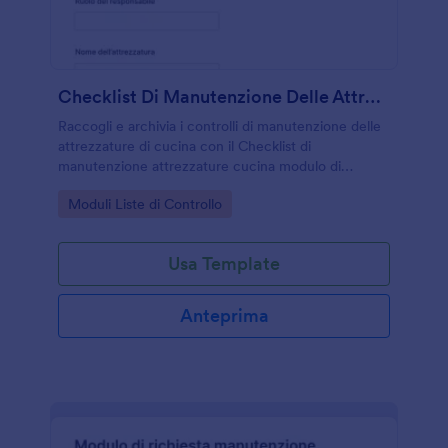
Checklist Di Manutenzione Delle Attrezzature Di Cucina
Raccogli e archivia i controlli di manutenzione delle
attrezzature di cucina con il Checklist di
manutenzione attrezzature cucina modulo di
Jotform, utile per ristoranti e strutture che vogliono
Go to Category:
Moduli Liste di Controllo
tracciare verifiche e interventi nel tempo.
Usa Template
Anteprima