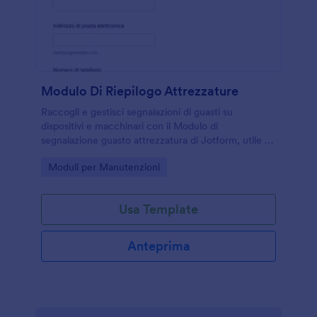
Modulo Di Riepilogo Attrezzature
Raccogli e gestisci segnalazioni di guasti su
dispositivi e macchinari con il Modulo di
segnalazione guasto attrezzatura di Jotform, utile a
team tecnici e strutture multisede per migliorare la
Go to Category:
Moduli per Manutenzioni
raccolta dati e la presa in carico.
Usa Template
Anteprima