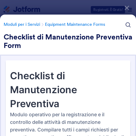
Inizio del dialogo
Registrati. È Gratis!
Moduli per i Servizi
Equipment Maintenance Forms
Checklist di Manutenzione Preventiva
Form
Categorie Template Moduli
Moduli per i Servizi
Equipment Maintenance Forms
Equipment Maintenance
Forms
26 Template