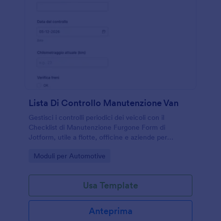
Lista Di Controllo Manutenzione Van
Gestisci i controlli periodici dei veicoli con il
Checklist di Manutenzione Furgone Form di
Jotform, utile a flotte, officine e aziende per
raccogliere dati e dare priorità agli interventi in
Go to Category:
Moduli per Automotive
modo coerente.
Usa Template
Anteprima