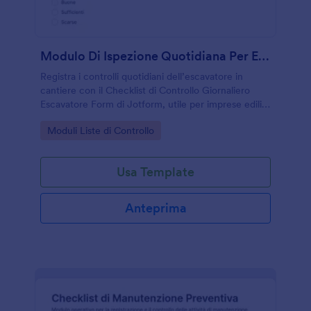
Modulo Di Ispezione Quotidiana Per Escavatore
Registra i controlli quotidiani dell’escavatore in
cantiere con il Checklist di Controllo Giornaliero
Escavatore Form di Jotform, utile per imprese edili,
noleggi e responsabili di flotta che vogliono una
Go to Category:
Moduli Liste di Controllo
raccolta dati chiara e tracciabile.
Usa Template
Anteprima