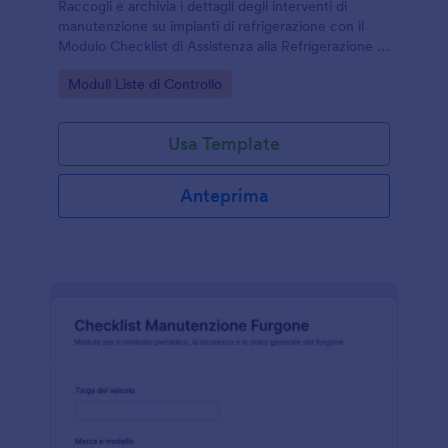
Raccogli e archivia i dettagli degli interventi di
manutenzione su impianti di refrigerazione con il
Modulo Checklist di Assistenza alla Refrigerazione di
Jotform, utile per tecnici, imprese di assistenza e
Go to Category:
Moduli Liste di Controllo
responsabili di struttura.
Usa Template
Anteprima