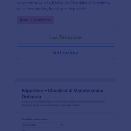
su locomotive con il Modulo Checklist di ispezione
della locomotiva, ideale per depositi e
manutenzione, con gestione delle risposte e
Go to Category:
Moduli Ispezione
raccolta dati in Jotform.
Usa Template
Anteprima