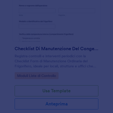
Checklist Di Manutenzione Del Congelatore
Registra controlli e interventi periodici con la
Checklist Form di Manutenzione Ordinaria del
Frigorifero, ideale per locali, strutture e uffici che
vogliono organizzare la raccolta dati e le risposte in
Go to Category:
Moduli Liste di Controllo
Jotform.
Usa Template
Anteprima