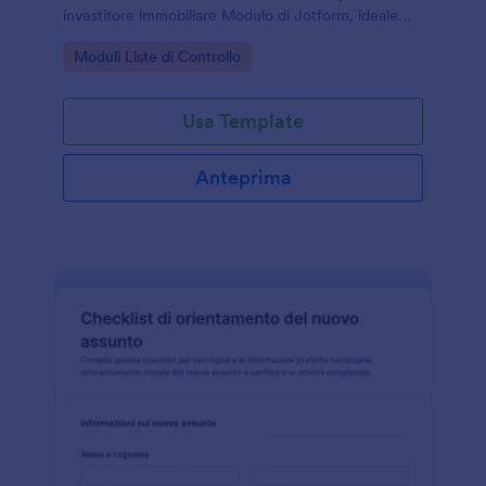
investitore immobiliare Modulo di Jotform, ideale
per investitori, consulenti e professionisti che
Go to Category:
Moduli Liste di Controllo
gestiscono la raccolta dati online.
Usa Template
Anteprima