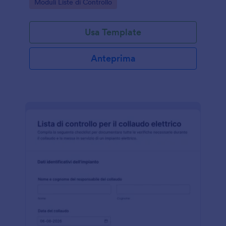
Go to Category:
Moduli Liste di Controllo
raccolta dati chiara e tracciabile.
Usa Template
Anteprima