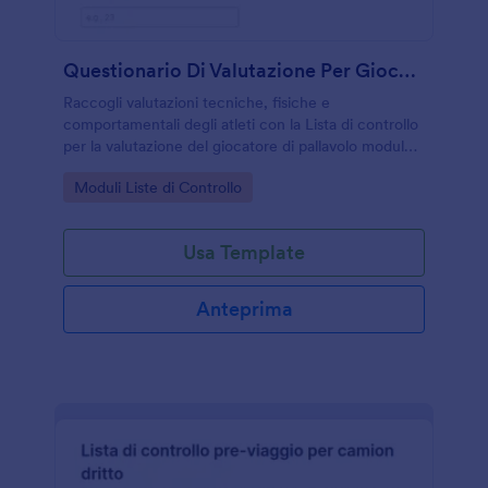
Questionario Di Valutazione Per Giocatori Di Pallavolo
Raccogli valutazioni tecniche, fisiche e
comportamentali degli atleti con la Lista di controllo
per la valutazione del giocatore di pallavolo modulo,
ideale per allenatori e società che vogliono
Go to Category:
Moduli Liste di Controllo
monitorare crescita e prestazioni.
Usa Template
Anteprima