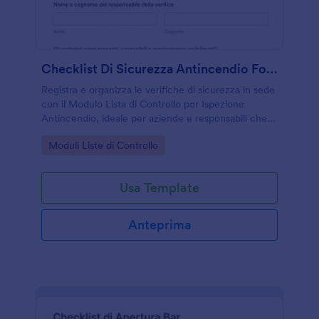
Checklist Di Sicurezza Antincendio Form
Registra e organizza le verifiche di sicurezza in sede
con il Modulo Lista di Controllo per Ispezione
Antincendio, ideale per aziende e responsabili che
vogliono una raccolta dati ordinata e tracciabile.
Go to Category:
Moduli Liste di Controllo
Usa Template
Anteprima