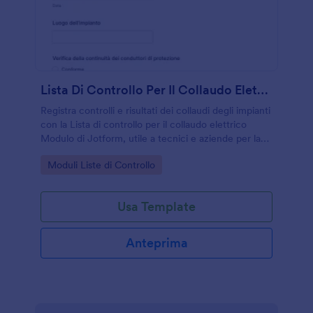
Lista Di Controllo Per Il Collaudo Elettrico
Registra controlli e risultati dei collaudi degli impianti
con la Lista di controllo per il collaudo elettrico
Modulo di Jotform, utile a tecnici e aziende per la
raccolta dati e la gestione di ogni invio del modulo.
Go to Category:
Moduli Liste di Controllo
Usa Template
Anteprima