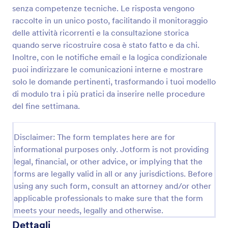
senza competenze tecniche. Le risposta vengono
Modulo Di Ispezione Per Pulizie
raccolte in un unico posto, facilitando il monitoraggio
Raccogli e archivia ispezioni di pulizia e ordine per
delle attività ricorrenti e la consultazione storica
sedi, turni e aree controllate con il Modulo Lista di
quando serve ricostruire cosa è stato fatto e da chi.
controllo per ispezione pulizia di Jotform, utile a
Inoltre, con le notifiche email e la logica condizionale
imprese di pulizie e responsabili di struttura.
puoi indirizzare le comunicazioni interne e mostrare
Go to Category:
Moduli Liste di Controllo
solo le domande pertinenti, trasformando i tuoi modello
di modulo tra i più pratici da inserire nelle procedure
Usa Template
del fine settimana.
Anteprima
Disclaimer: The form templates here are for
informational purposes only. Jotform is not providing
legal, financial, or other advice, or implying that the
forms are legally valid in all or any jurisdictions. Before
using any such form, consult an attorney and/or other
applicable professionals to make sure that the form
meets your needs, legally and otherwise.
Dettagli