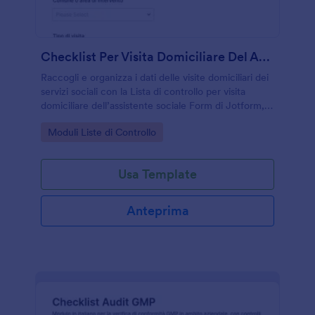
Checklist Per Visita Domiciliare Del Assistente Sociale
Raccogli e organizza i dati delle visite domiciliari dei
servizi sociali con la Lista di controllo per visita
domiciliare dell’assistente sociale Form di Jotform,
utile per valutazioni, follow-up e coordinamento
Go to Category:
Moduli Liste di Controllo
interno.
Usa Template
Anteprima