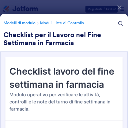
Inizio del dialogo
Registrati. È Gratis!
Modelli di modulo
Moduli Liste di Controllo
Checklist per il Lavoro nel Fine
Settimana in Farmacia
Categorie Template Moduli
Modelli di modulo
Moduli Liste di Controllo
Moduli Liste di Controllo
317 Template