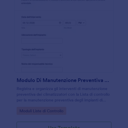
Modulo Di Manutenzione Preventiva HVAC
Registra e organizza gli interventi di manutenzione
preventiva dei climatizzatori con la Lista di controllo
per la manutenzione preventiva degli impianti di
climatizzazione, utile per tecnici e facility manager
Go to Category:
Moduli Liste di Controllo
che gestiscono più sedi e impianti.
Usa Template