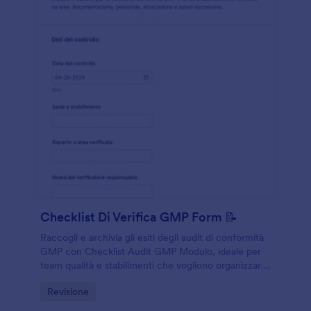
Checklist Di Verifica GMP Form 📝
Raccogli e archivia gli esiti degli audit di conformità
GMP con Checklist Audit GMP Modulo, ideale per
team qualità e stabilimenti che vogliono organizzare
la raccolta dati e gestire azioni correttive in Jotform.
Go to Category:
Revisione