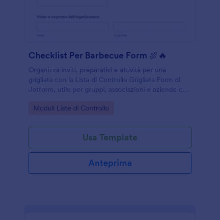
Checklist Per Barbecue Form 🍖🔥
Organizza inviti, preparativi e attività per una
grigliata con la Lista di Controllo Grigliata Form di
Jotform, utile per gruppi, associazioni e aziende che
vogliono coordinare la raccolta dati in un unico
Go to Category:
Moduli Liste di Controllo
modulo online.
Usa Template
Anteprima