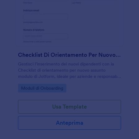
Checklist Di Orientamento Per Nuovo Assunto Modulo
Gestisci l’inserimento dei nuovi dipendenti con la
Checklist di orientamento per nuovo assunto
modulo di Jotform, ideale per aziende e responsabili
che vogliono monitorare attività e completamenti in
Go to Category:
Moduli di Onboarding
un unico flusso di raccolta dati.
Usa Template
Anteprima