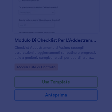
Modulo Di Checklist Per L’Addestramento Al Vasino
Checklist Addestramento al Vasino: raccogli
osservazioni e aggiornamenti su routine e progressi,
utile a genitori, caregiver e asili per coordinare la
raccolta dati online con Jotform.
Go to Category:
Moduli Liste di Controllo
Usa Template
Anteprima