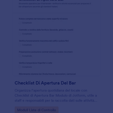
Checklist Di Apertura Del Bar
Organizza l’apertura quotidiana del locale con
Checklist di Apertura Bar Modulo di Jotform, utile a
staff e responsabili per la raccolta dati sulle attività
svolte e per conservare ogni risposta in modo
Go to Category:
Moduli Liste di Controllo
ordinato.