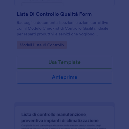
Lista Di Controllo Qualità Form
Raccogli e documenta ispezioni e azioni correttive
con il Modulo Checklist di Controllo Qualità, ideale
per reparti produttivi e servizi che vogliono
standardizzare la raccolta dati e tracciare le
Go to Category:
Moduli Liste di Controllo
verifiche nel tempo.
Usa Template
Anteprima