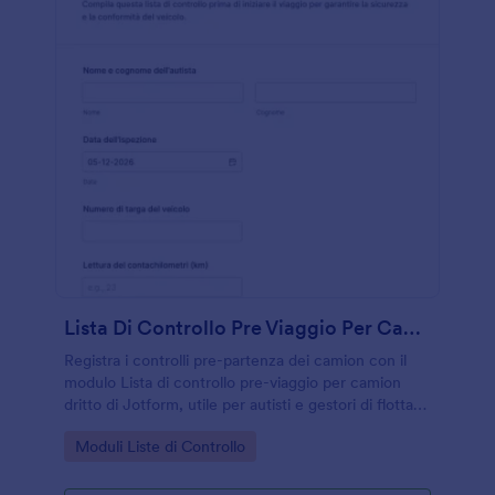
Lista Di Controllo Pre Viaggio Per Camion Dritto
Registra i controlli pre-partenza dei camion con il
modulo Lista di controllo pre-viaggio per camion
dritto di Jotform, utile per autisti e gestori di flotta
che vogliono migliorare la raccolta dati e la
Go to Category:
Moduli Liste di Controllo
tracciabilità delle verifiche.