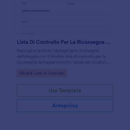
Lista Di Controllo Per La Riconsegna Dell'appartamento
Raccogli e archivia i dettagli della riconsegna
dell’alloggio con il Modulo lista di controllo per la
riconsegna dell'appartamento, ideale per locatori,
agenzie e gestione immobiliare che vogliono una
Go to Category:
Moduli Liste di Controllo
raccolta dati ordinata con Jotform.
Usa Template
Anteprima