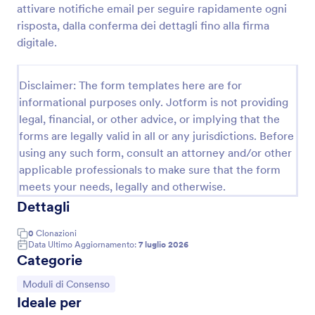
attivare notifiche email per seguire rapidamente ogni
Candidatura Per Modello Form
risposta, dalla conferma dei dettagli fino alla firma
digitale.
Raccogli candidature per casting di modelli con un
questionario pronto all’uso su Jotform, ideale per
agenzie, fotografi e brand che vogliono gestire la
Disclaimer: The form templates here are for
data collection online e organizzare ogni risposta in
Go to Category:
Moduli per la Moda
modo ordinato.
informational purposes only. Jotform is not providing
legal, financial, or other advice, or implying that the
forms are legally valid in all or any jurisdictions. Before
Usa Template
using any such form, consult an attorney and/or other
applicable professionals to make sure that the form
Anteprima
meets your needs, legally and otherwise.
Dettagli
0
Clonazioni
Data Ultimo Aggiornamento:
7 luglio 2026
Categorie
Vai alla Categoria:
Moduli di Consenso
Informazioni su Moduli per la Moda
Ideale per