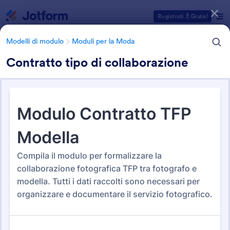
Inizio del dialogo
Registrati. È Gratis!
Modelli di modulo
Moduli per la Moda
Contratto tipo di collaborazione
Categorie Template Moduli
Modelli di modulo
Moduli per la Moda
Moduli per la Moda
2 Template