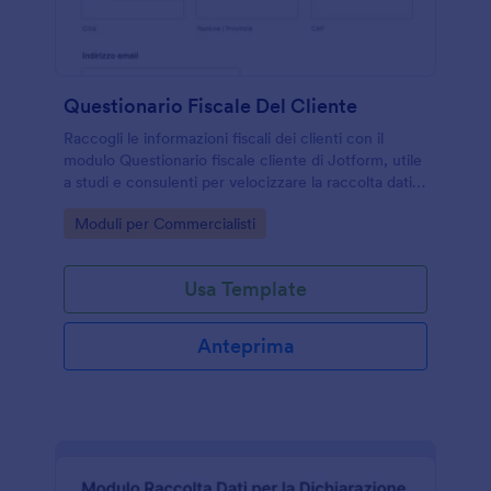
Questionario Fiscale Del Cliente
Raccogli le informazioni fiscali dei clienti con il
modulo Questionario fiscale cliente di Jotform, utile
a studi e consulenti per velocizzare la raccolta dati
prima della dichiarazione e gestire ogni invio del
Go to Category:
Moduli per Commercialisti
modulo in un unico posto.
Usa Template
Anteprima