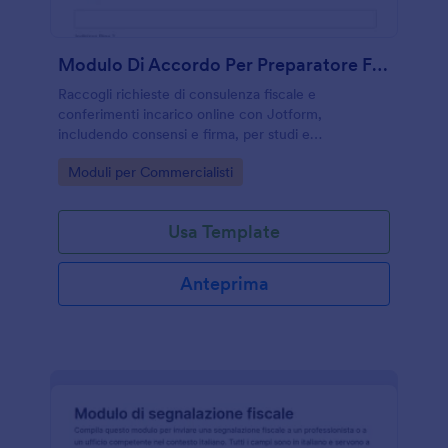
Modulo Di Accordo Per Preparatore Fiscale
Raccogli richieste di consulenza fiscale e
conferimenti incarico online con Jotform,
includendo consensi e firma, per studi e
professionisti che vogliono velocizzare la raccolta
Go to Category:
Moduli per Commercialisti
dati e gestire ogni risposta in modo ordinato.
Usa Template
Anteprima