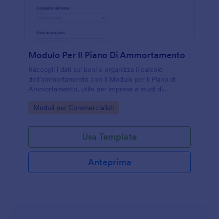
Modulo Per Il Piano Di Ammortamento
Raccogli i dati sui beni e organizza il calcolo
dell’ammortamento con il Modulo per il Piano di
Ammortamento, utile per imprese e studi di
commercialisti che vogliono gestire la raccolta dati e
Go to Category:
Moduli per Commercialisti
ogni risposta in modo ordinato.
Usa Template
Anteprima