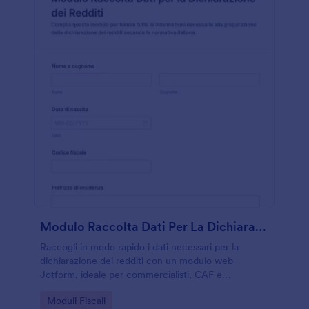
Modulo Raccolta Dati Per La Dichiarazione Dei Redditi
Raccogli in modo rapido i dati necessari per la
dichiarazione dei redditi con un modulo web
Jotform, ideale per commercialisti, CAF e
consulenti che vogliono semplificare la raccolta dati
Go to Category:
Moduli Fiscali
e organizzare ogni risposta del modulo.