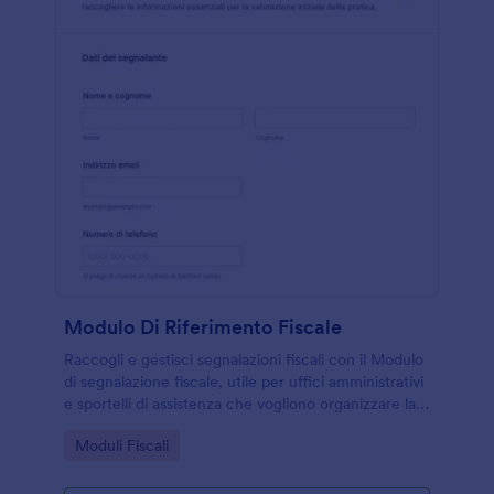
Modulo Di Riferimento Fiscale
Raccogli e gestisci segnalazioni fiscali con il Modulo
di segnalazione fiscale, utile per uffici amministrativi
e sportelli di assistenza che vogliono organizzare la
data collection e tracciare ogni risposta in Jotform.
Go to Category:
Moduli Fiscali