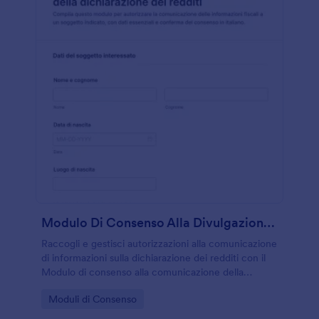
Modulo Di Consenso Alla Divulgazione Della Dichiarazione Dei Redditi
Raccogli e gestisci autorizzazioni alla comunicazione
di informazioni sulla dichiarazione dei redditi con il
Modulo di consenso alla comunicazione della
dichiarazione dei redditi di Jotform, ideale per
Go to Category:
Moduli di Consenso
commercialisti, centri di assistenza fiscale e uffici
amministrativi.