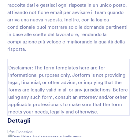
raccolta dati e gestisci ogni risposta in un unico posto,
Dichiarazione Fiscale 2021 2022 Modulo
attivando notifiche email per avvisare il team quando
Raccogli in modo chiaro i dati per la dichiarazione
arriva una nuova risposta. Inoltre, con la logica
con il Modulo di Dichiarazione Fiscale 2021-22,
condizionale puoi mostrare solo le domande pertinenti
ideale per studi di commercialisti e contribuenti che
in base alle scelte del lavoratore, rendendo la
vogliono velocizzare la raccolta dati e gestire ogni
compilazione più veloce e migliorando la qualità della
Go to Category:
Moduli Fiscali
risposta con Jotform.
risposta.
Usa Template
Disclaimer: The form templates here are for
informational purposes only. Jotform is not providing
Anteprima
legal, financial, or other advice, or implying that the
forms are legally valid in all or any jurisdictions. Before
using any such form, consult an attorney and/or other
applicable professionals to make sure that the form
meets your needs, legally and otherwise.
Dettagli
0
Clonazioni
Data Ultimo Aggiornamento:
1 luglio 2026