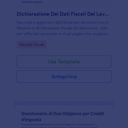
Dichiarazione Dei Dati Fiscali Del Lavoratore
Raccogli e aggiorna i dati fiscali dei lavoratori con il
Modulo di dichiarazione fiscale del lavoratore, utile
per uffici del personale e studi paghe che vogliono
semplificare la raccolta dati e gestire ogni risposta in
Go to Category:
Moduli Fiscali
Jotform.
Usa Template
Anteprima