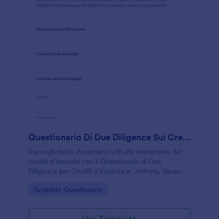
Questionario Di Due Diligence Sui Crediti D’imposta
Raccogli dati e documenti utili alla valutazione dei
crediti d’imposta con il Questionario di Due
Diligence per Crediti d’Imposta in Jotform, ideale
per studi professionali e aziende che gestiscono più
Go to Category:
Template Questionario
pratiche e raccolta dati online.
Usa Template