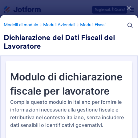
Inizio del dialogo
Registrati. È Gratis!
Modelli di modulo
Moduli Aziendali
Moduli Fiscali
Dichiarazione dei Dati Fiscali del
Lavoratore
Categorie Template Moduli
Modelli di modulo
Moduli Aziendali
Moduli Fiscali
Modelli Modulo Fiscale
12 Template