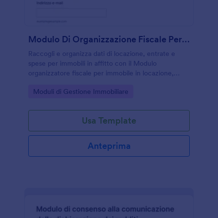
Modulo Di Organizzazione Fiscale Per Immobili In Affitto 📋
Raccogli e organizza dati di locazione, entrate e
spese per immobili in affitto con il Modulo
organizzatore fiscale per immobile in locazione,
ideale per proprietari, gestori e amministratori che
Go to Category:
Moduli di Gestione Immobiliare
vogliono semplificare la raccolta dati su Jotform.
Usa Template
Anteprima