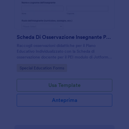
Scheda Di Osservazione Insegnante Per Piano Educativo Individualizzato
Raccogli osservazioni didattiche per il Piano
Educativo Individualizzato con la Scheda di
osservazione docente per il PEI modulo di Jotform,
ideale per scuole e insegnanti che vogliono
Go to Category:
Special Education Forms
organizzare la raccolta dati in modo coerente.
Usa Template
Anteprima