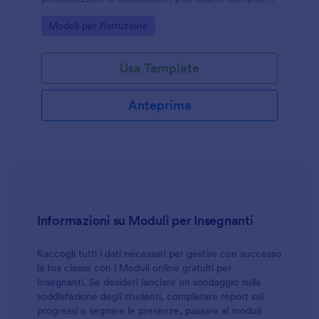
da qualsiasi dispositivo. Ideale per la didattica a
Go to Category:
Moduli per l'Istruzione
distanza!
Usa Template
Anteprima
Informazioni su Moduli per Insegnanti
Raccogli tutti i dati necessari per gestire con successo
la tua classe con i Moduli online gratuiti per
Insegnanti. Se desideri lanciare un sondaggio sulla
soddisfazione degli studenti, completare report sui
progressi o segnare le presenze, passare ai moduli