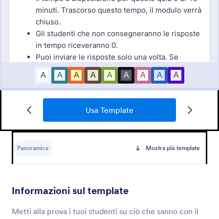
Usa Template
Mini Quiz Di Matematica
Crea e condividi un Mini Quiz di Matematica online,
personalizzabile e corretto automaticamente.
Panoramica
Mostra più template
Perfetto per ogni livello scolastico con integrazioni
Jotform.
Go to Category:
Moduli per Insegnanti
Informazioni sul template
Usa Template
Metti alla prova i tuoi studenti su ciò che sanno con il