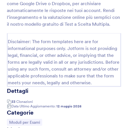
come Google Drive o Dropbox, per archiviare
Modello Di Test A Scelta Multipla
automaticamente le risposte nei tuoi account. Rendi
l’insegnamento e la valutazione online più semplici con
Crea e personalizza facilmente un Test a Scelta
Multipla online. Raccogli risposte in tempo reale da
il nostro modello gratuito di Test a Scelta Multipla.
ogni dispositivo e semplifica la correzione dei test
con il nostro modello gratuito.
Go to Category:
Moduli per Insegnanti
Disclaimer: The form templates here are for
informational purposes only. Jotform is not providing
legal, financial, or other advice, or implying that the
Usa Template
forms are legally valid in all or any jurisdictions. Before
using any such form, consult an attorney and/or other
Anteprima
applicable professionals to make sure that the form
meets your needs, legally and otherwise.
Dettagli
33
Clonazioni
Data Ultimo Aggiornamento:
12 maggio 2026
Categorie
Vai alla Categoria:
Moduli per Esami