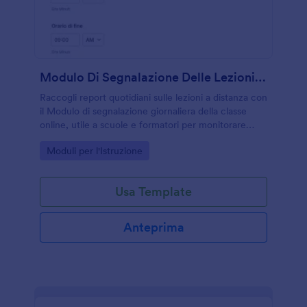
Modulo Di Segnalazione Delle Lezioni Online Quotidiane 📚
Raccogli report quotidiani sulle lezioni a distanza con
il Modulo di segnalazione giornaliera della classe
online, utile a scuole e formatori per monitorare
svolgimento, partecipazione e criticità in modo
Go to Category:
Moduli per l'Istruzione
ordinato con Jotform.
Usa Template
Anteprima