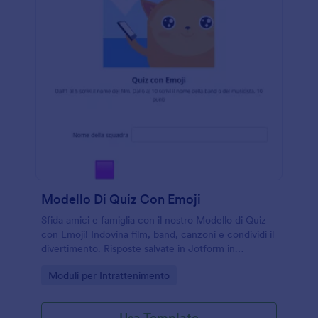
Modello Di Quiz Con Emoji
Sfida amici e famiglia con il nostro Modello di Quiz
con Emoji! Indovina film, band, canzoni e condividi il
divertimento. Risposte salvate in Jotform in
sicurezza.
Go to Category:
Moduli per Intrattenimento
Usa Template