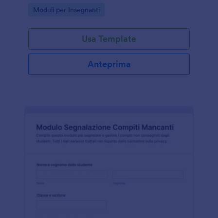
Jotform, ideale per segreterie e dirigenti che
Go to Category:
Moduli per Insegnanti
pianificano ruoli e assegnazioni.
Usa Template
Anteprima