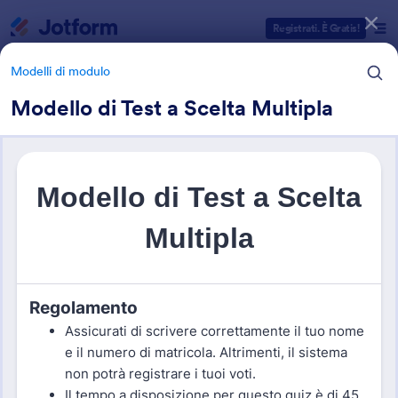
Inizio del dialogo
Registrati. È Gratis!
Modelli di modulo
Modello di Test a Scelta Multipla
Categorie Template Moduli
Modelli di modulo
Moduli per Insegnanti
18 Template