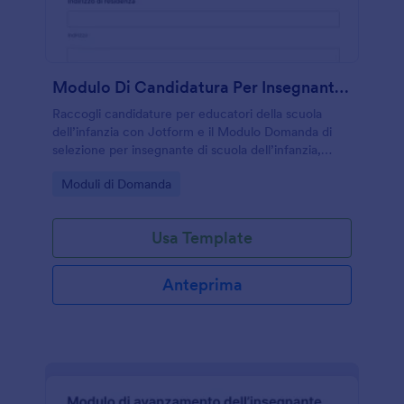
Modulo Di Candidatura Per Insegnante Di Scuola Dell'infanzia
Raccogli candidature per educatori della scuola
dell’infanzia con Jotform e il Modulo Domanda di
selezione per insegnante di scuola dell’infanzia,
ideale per scuole e servizi educativi che vogliono
Go to Category:
Moduli di Domanda
gestire selezioni e raccolta dati online.
Usa Template
Anteprima