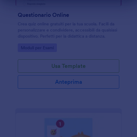
Fine del dialogo
Questionario Online
Crea quiz online gratuiti per la tua scuola. Facili da
personalizzare e condividere, accessibili da qualsiasi
dispositivo. Perfetti per la didattica a distanza.
Go to Category:
Moduli per Esami
Usa Template
Anteprima