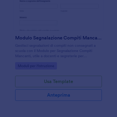
Modulo Segnalazione Compiti Mancanti
Gestisci segnalazioni di compiti non consegnati a
scuola con il Modulo per Segnalazione Compiti
Mancanti, utile a docenti e segreterie per
raccogliere dati e tenere traccia delle comunicazioni
Go to Category:
Moduli per l'Istruzione
con le famiglie tramite Jotform.
Usa Template
Anteprima