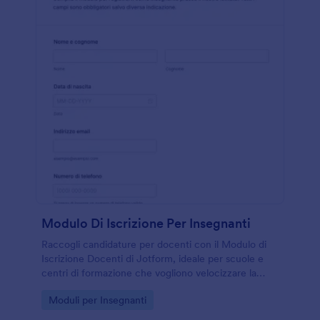
Modulo Di Iscrizione Per Insegnanti
Raccogli candidature per docenti con il Modulo di
Iscrizione Docenti di Jotform, ideale per scuole e
centri di formazione che vogliono velocizzare la
raccolta dati e gestire ogni risposta del modulo in un
Go to Category:
Moduli per Insegnanti
unico flusso.