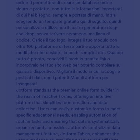
online ti permetterà di creare un database online
sicuro e protetto, con tutte le informazioni importanti
di cui hai bisogno, sempre a portata di mano. Inizia
scegliendo un template gratuito qui di seguito, quindi
personalizzalo utilizzando il nostro generatore drag-
and-drop, senza scrivere nemmeno una linea di
codice. Carica il tuo logo, integra il tuo modulo con
oltre 100 piattaforme di terze parti e apporta tutte le
modifiche che desideri, in pochi semplici clic. Quando
tutto è pronto, condividi il modulo tramite link o
incorporalo nel tuo sito web per poterlo compilare su
qualsiasi dispositivo. Migliora il modo in cui raccogli e
gestisci i dati, con i potenti Moduli Jotform per
Insegnanti.
Jotform stands as the premier online form builder in
the realm of Teacher Forms, offering an intuitive
platform that simplifies form creation and data
collection. Users can easily customize forms to meet
specific educational needs, enabling automation of
routine tasks and ensuring that data is systematically
organized and accessible. Jotform’s centralized data
management feature, Jotform Tables, enhances the