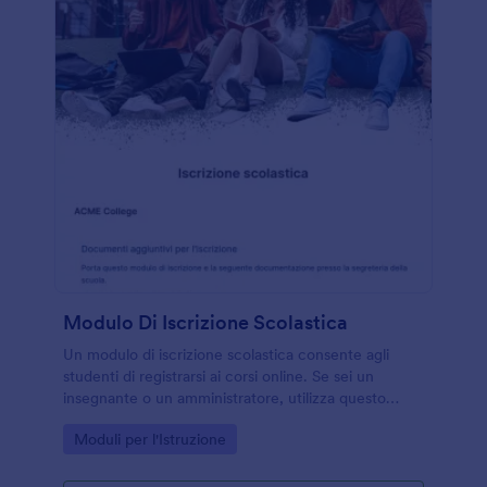
le risposte con oltre 100 applicazioni disponibili, tra
cui Google Drive, Dropbox e Box. Con questo
modulo di valutazione del corso, potrai ottenere il
feedback necessario per migliorare le tue lezioni e
offrire agli studenti la formazione che meritano.
Modulo Di Iscrizione Scolastica
Un modulo di iscrizione scolastica consente agli
studenti di registrarsi ai corsi online. Se sei un
insegnante o un amministratore, utilizza questo
modulo gratuito di iscrizione scolastica per
Go to Category:
Moduli per l'Istruzione
raccogliere rapidamente le informazioni degli
studenti online.