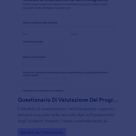
Questionario Di Valutazione Del Progresso Degli Insegnanti
Il Modulo di avanzamento dell’insegnante supporta
docenti e scuole nella raccolta dati sull’andamento
degli studenti durante l’anno, centralizzando le
risposte e facilitando la condivisione interna con
Go to Category:
Moduli per l'Istruzione
Jotform.