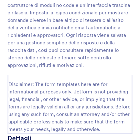
costruttore di moduli no code e un’interfaccia trascina
e rilascia. Imposta la logica condizionale per mostrare
Modulo Di Richiesta Di Sicurezza
domande diverse in base al tipo di tessera o all’esito
della verifica e invia notifiche email automatiche a
Gestisci segnalazioni e richieste interne con il
richiedenti e approvatori. Ogni risposta viene salvata
Modulo di richiesta di intervento per la sicurezza
aziendale, ideale per aziende e uffici che vogliono
per una gestione semplice delle risposte e della
velocizzare la raccolta dati e organizzare ogni
raccolta dati, così puoi consultare rapidamente lo
Go to Category:
Moduli di Richiesta
risposta in modo centralizzato.
storico delle richieste e tenere sotto controllo
approvazioni, rifiuti e motivazioni.
Usa Template
Disclaimer: The form templates here are for
Anteprima
informational purposes only. Jotform is not providing
legal, financial, or other advice, or implying that the
forms are legally valid in all or any jurisdictions. Before
using any such form, consult an attorney and/or other
applicable professionals to make sure that the form
meets your needs, legally and otherwise.
Dettagli