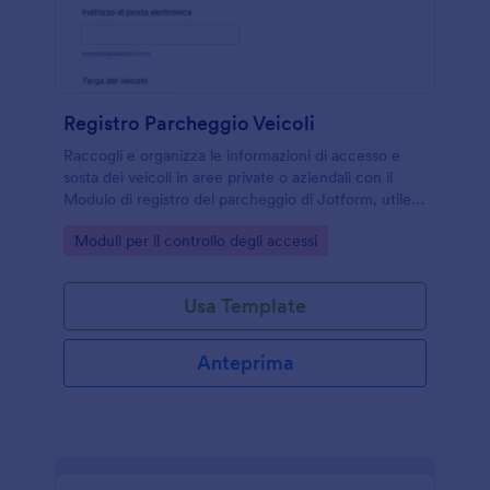
Registro Parcheggio Veicoli
Raccogli e organizza le informazioni di accesso e
sosta dei veicoli in aree private o aziendali con il
Modulo di registro del parcheggio di Jotform, utile
per portinerie, reception e facility management.
Go to Category:
Moduli per il controllo degli accessi
Usa Template
Anteprima