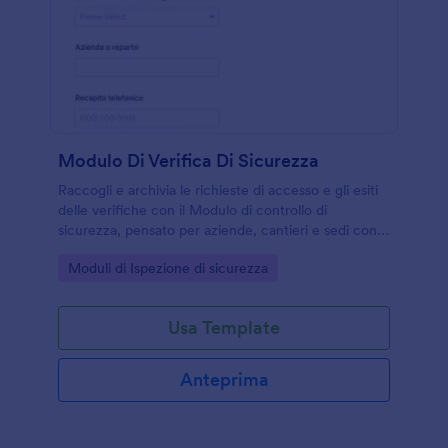
Modulo Di Verifica Di Sicurezza
Raccogli e archivia le richieste di accesso e gli esiti
delle verifiche con il Modulo di controllo di
sicurezza, pensato per aziende, cantieri e sedi con
aree riservate che vogliono una raccolta dati
Go to Category:
Moduli di Ispezione di sicurezza
ordinata con Jotform.
Usa Template
Anteprima