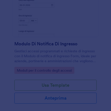
Modulo Di Notifica Di Ingresso
Gestisci accessi programmati e richieste di ingresso
con il Modulo di notifica di ingresso Form, ideale per
aziende, portinerie e amministrazioni che vogliono
migliorare la raccolta dati e il tracciamento delle
Go to Category:
Moduli per il controllo degli accessi
risposta.
Usa Template
Anteprima