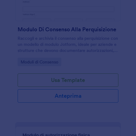
Modulo Di Consenso Alla Perquisizione
Raccogli e archivia il consenso alla perquisizione con
un modello di modulo Jotform, ideale per aziende e
strutture che devono documentare autorizzazioni,
motivazioni e firme in modo ordinato per la raccolta
Go to Category:
Moduli di Consenso
dati.
Usa Template
Anteprima