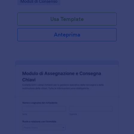
Go to Category:
Moduli di Consenso
in modo chiaro e verificabile.
Usa Template
Anteprima