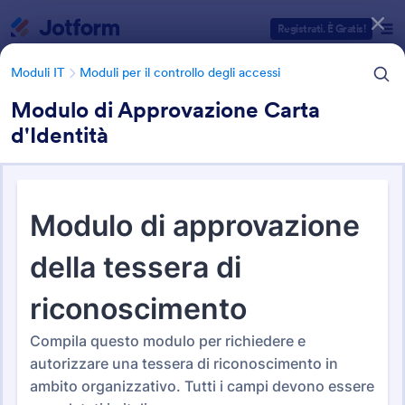
Inizio del dialogo
Registrati. È Gratis!
Moduli IT
Moduli per il controllo degli accessi
Modulo di Approvazione Carta
d'Identità
Categorie Template Moduli
Moduli IT
Moduli per il controllo degli accessi
Moduli per il controllo degli
accessi
36 Template