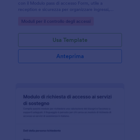
con il Modulo pass di accesso Form, utile a
reception e sicurezza per organizzare ingressi,
autorizzazioni e tempi di permanenza con Jotform.
Go to Category:
Moduli per il controllo degli accessi
Usa Template
Anteprima