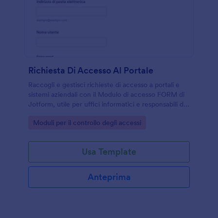
Richiesta Di Accesso Al Portale
Raccogli e gestisci richieste di accesso a portali e
sistemi aziendali con il Modulo di accesso FORM di
Jotform, utile per uffici informatici e responsabili di
reparto che devono organizzare la raccolta dati e le
Go to Category:
Moduli per il controllo degli accessi
risposte.
Usa Template
Anteprima