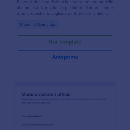
Raccogli richieste di visita in carcere con un modello
di modulo Jotform, ideale per istituti di detenzione e
uffici preposti che vogliono centralizzare la data
collection e gestire ogni invio del modulo in modo
Go to Category:
Moduli di Domanda
coerente.
Usa Template
Anteprima