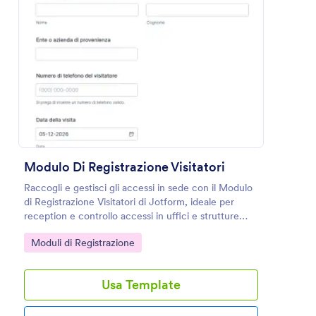
Usa Template
Anteprima
Modulo Di Registrazione Visitatori
Raccogli e gestisci gli accessi in sede con il Modulo
di Registrazione Visitatori di Jotform, ideale per
reception e controllo accessi in uffici e strutture
che vogliono una raccolta dati ordinata e
Go to Category:
Moduli di Registrazione
consultabile.
Usa Template