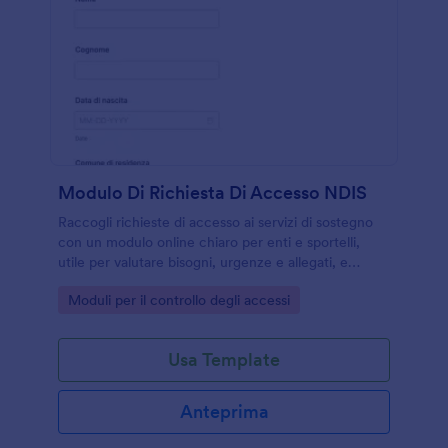
Modulo Di Richiesta Di Accesso NDIS
Raccogli richieste di accesso ai servizi di sostegno
con un modulo online chiaro per enti e sportelli,
utile per valutare bisogni, urgenze e allegati, e
gestire la raccolta dati in modo organizzato con
Go to Category:
Moduli per il controllo degli accessi
Jotform.
Usa Template
Anteprima