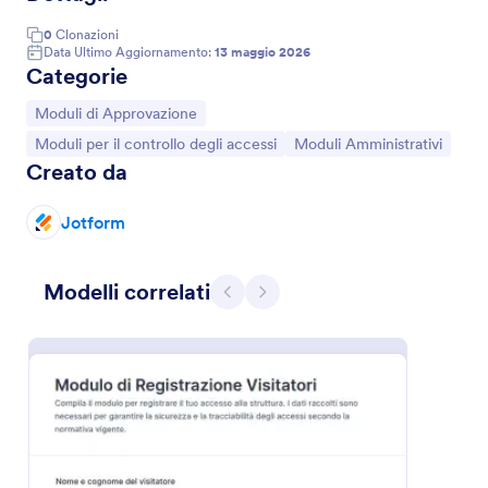
0
Clonazioni
Data Ultimo Aggiornamento:
13 maggio 2026
Categorie
Vai alla Categoria:
Moduli di Approvazione
Vai alla Categoria:
Vai alla Categoria:
Moduli per il controllo degli accessi
Moduli Amministrativi
Creato da
Jotform
Modelli correlati
Precedente
Avanti
Modulo Di Registrazione Veicolo E Permesso Di Parcheggio
Gestisci richieste di permesso di parcheggio e
registrazioni veicolo con il Modulo di registrazione
veicolo e permesso di parcheggio di Jotform, ideale
per condomìni, aziende ed enti che devono
Go to Category:
Moduli per Automotive
organizzare accessi e soste in modo ordinato.