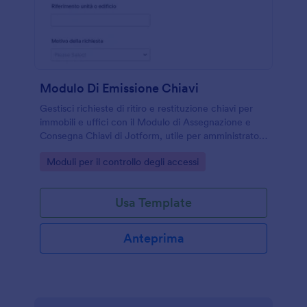
Modulo Di Emissione Chiavi
Gestisci richieste di ritiro e restituzione chiavi per
immobili e uffici con il Modulo di Assegnazione e
Consegna Chiavi di Jotform, utile per amministratori,
reception e manutentori che vogliono tracciare
Go to Category:
Moduli per il controllo degli accessi
accessi e responsabilità.
Usa Template
Anteprima