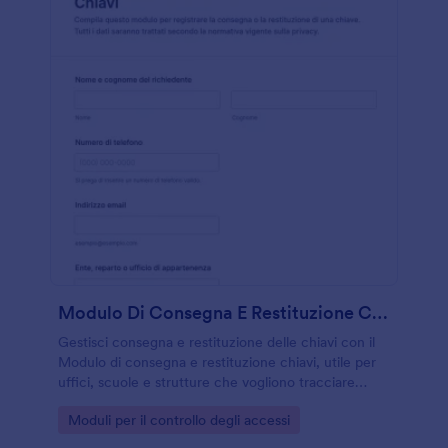
Modulo Di Consegna E Restituzione Chiavi
Gestisci consegna e restituzione delle chiavi con il
Modulo di consegna e restituzione chiavi, utile per
uffici, scuole e strutture che vogliono tracciare
accessi e raccolta dati con Jotform.
Go to Category:
Moduli per il controllo degli accessi