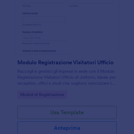
Modulo Registrazione Visitatori Ufficio
Raccogli e gestisci gli ingressi in sede con il Modulo
Registrazione Visitatori Ufficio di Jotform, ideale per
reception, uffici e studi che vogliono velocizzare la
registrazione e la data collection in un unico punto.
Go to Category:
Moduli di Registrazione
Usa Template
Anteprima