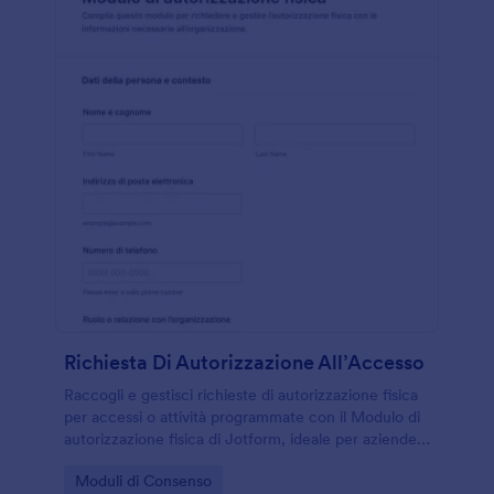
Richiesta Di Autorizzazione All’Accesso
Raccogli e gestisci richieste di autorizzazione fisica
per accessi o attività programmate con il Modulo di
autorizzazione fisica di Jotform, ideale per aziende e
strutture che devono organizzare ingressi e
Go to Category:
Moduli di Consenso
conferme in modo chiaro.