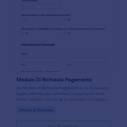
Modulo Di Richiesta Pagamento
Un Modulo di Richiesta Pagamento è un documento
legale utilizzato per richiedere il pagamento di un
debito insoluto. Che tu sia un avvocato o un'agenzia
di recupero crediti, usa questo modulo gratuito per
Go to Category:
Moduli di Richiesta
sollecitare il pagamento dei tuoi clienti o dei tuoi
conti correnti. Basta personalizzare il modulo,
aggiungere il tuo logo, scegliere la tua firma e
Usa Template