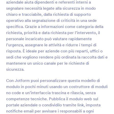
aziendale aiuta dipendenti e referenti interni a
selezionata con gli orari e le località per il ritiro e la
Anteprima
riconsegna - sarai pronto a fornire loro il prezzo che
segnalare necessità legate alla sicurezza in modo
si adatta meglio alle loro specifiche esigenze e alla
chiaro e tracciabile, dalla richiesta di supporto
tua attività. Questo modello di Modulo di Richiesta
operativo alla segnalazione di criticità in una sede
Preventivo (o richiesta di modulo preventivo) è
specifica. Grazie a informazioni come categoria della
completamente personalizzabile e pronto per essere
richiesta, priorità e data richiesta per l’intervento, il
creato da te!
personale incaricato può valutare rapidamente
l’urgenza, assegnare le attività e ridurre i tempi di
risposta. È ideale per aziende con più reparti, uffici o
sedi che vogliono rendere più ordinata la raccolta dati e
mantenere un unico canale per le richieste di
sicurezza.
Con Jotform puoi personalizzare questa modello di
modulo in pochi minuti usando un costruttore di moduli
no code e un’interfaccia trascina e rilascia, senza
competenze tecniche. Pubblica il modulo web sul
portale aziendale o condividilo tramite link, imposta
notifiche email per avvisare i responsabili a ogni