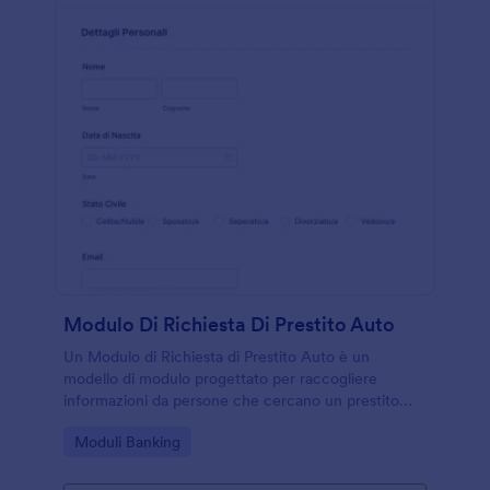
firma elettronica, è anche possibile raccogliere firme
digitali in modo sicuro e conforme alle normative.In
sintesi, Jotform rappresenta una soluzione completa
per creare, personalizzare e gestire moduli,
rendendo la raccolta di informazioni semplice, rapida
ed efficiente.
Modulo Di Richiesta Di Prestito Auto
Un Modulo di Richiesta di Prestito Auto è un
modello di modulo progettato per raccogliere
informazioni da persone che cercano un prestito
auto. Questo modulo è uno strumento essenziale
Go to Category:
Moduli Banking
per i finanziatori e le banche indipendenti per
raccogliere dettagli sui candidati e valutare la loro
idoneità per un prestito automobilistico. Utilizzando