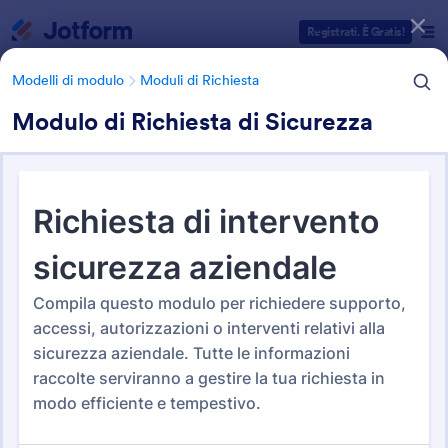
Inizio del dialogo
Registrati. È Gratis!
Modelli di modulo
Moduli di Richiesta
Modulo di Richiesta di Sicurezza
Categorie Template Moduli
Modelli di modulo
Moduli di Richiesta
Moduli di Richiesta
656 Template