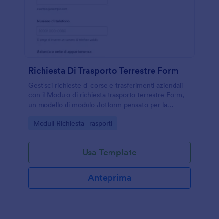
Richiesta Di Trasporto Terrestre Form
Gestisci richieste di corse e trasferimenti aziendali
con il Modulo di richiesta trasporto terrestre Form,
un modello di modulo Jotform pensato per la
raccolta dati su tratte, preferenze di servizio e
Go to Category:
Moduli Richiesta Trasporti
conferme operative.
Usa Template
Anteprima