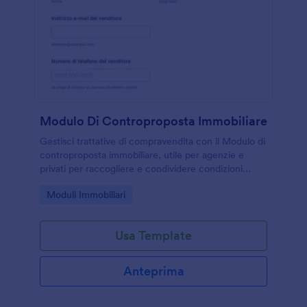
Modulo Di Controproposta Immobiliare
Gestisci trattative di compravendita con il Modulo di
controproposta immobiliare, utile per agenzie e
privati per raccogliere e condividere condizioni
aggiornate e tenere traccia delle risposte del
Go to Category:
Moduli Immobiliari
modulo con Jotform.
Usa Template
Anteprima