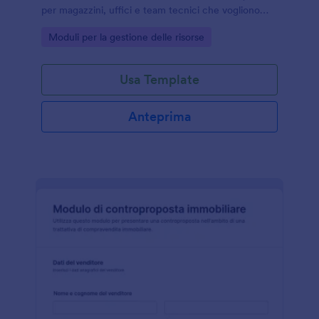
per magazzini, uffici e team tecnici che vogliono
coordinare appuntamenti, autorizzazioni e data
Go to Category:
Moduli per la gestione delle risorse
collection con Jotform.
Usa Template
Anteprima