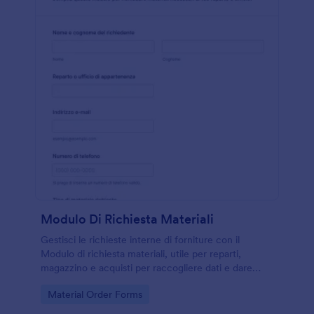
Modulo Di Richiesta Materiali
Gestisci le richieste interne di forniture con il
Modulo di richiesta materiali, utile per reparti,
magazzino e acquisti per raccogliere dati e dare
priorità alle consegne con Jotform.
Go to Category:
Material Order Forms