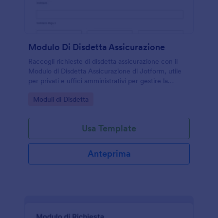
Modulo Di Disdetta Assicurazione
Raccogli richieste di disdetta assicurazione con il
Modulo di Disdetta Assicurazione di Jotform, utile
per privati e uffici amministrativi per gestire la
raccolta dati e ogni invio del modulo in modo
Go to Category:
Moduli di Disdetta
ordinato.
Usa Template
Anteprima