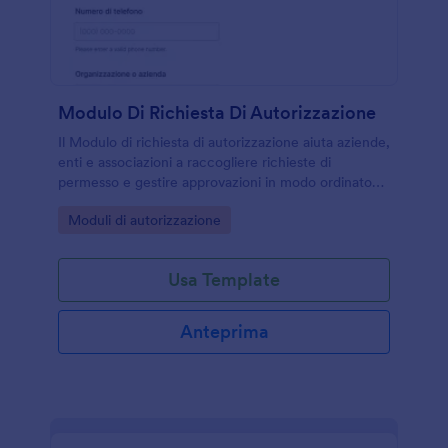
Modulo Di Richiesta Di Autorizzazione
Il Modulo di richiesta di autorizzazione aiuta aziende,
enti e associazioni a raccogliere richieste di
permesso e gestire approvazioni in modo ordinato
con Jotform, dalla condivisione online alla gestione
Go to Category:
Moduli di autorizzazione
delle risposte.
Usa Template
Anteprima