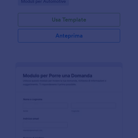
Go to Category:
Moduli per Automotive
ordinata.
Usa Template
Anteprima