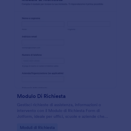
Modulo Di Richiesta
Gestisci richieste di assistenza, informazioni o
intervento con il Modulo di Richiesta Form di
Jotform, ideale per uffici, scuole e aziende che
vogliono centralizzare la data collection e
Go to Category:
Moduli di Richiesta
monitorare ogni invio del modulo.