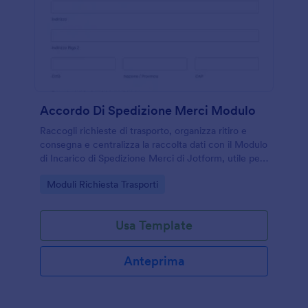
Accordo Di Spedizione Merci Modulo
Raccogli richieste di trasporto, organizza ritiro e
consegna e centralizza la raccolta dati con il Modulo
di Incarico di Spedizione Merci di Jotform, utile per
aziende e trasportatori che gestiscono spedizioni
Go to Category:
Moduli Richiesta Trasporti
occasionali o programmate.
Usa Template
Anteprima