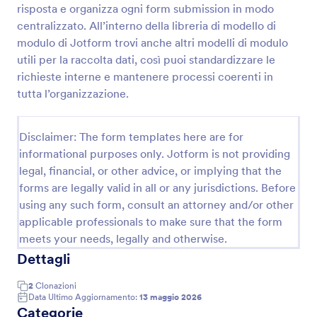
risposta e organizza ogni form submission in modo
Modulo Di Richiesta Materiale
centralizzato. All’interno della libreria di modello di
modulo di Jotform trovi anche altri modelli di modulo
Il Modulo di Richiesta Materiale viene utilizzato da
costruttori, architetti, direttori dello sviluppo e
utili per la raccolta dati, così puoi standardizzare le
gestori immobiliari per richiedere materiali edili,
richieste interne e mantenere processi coerenti in
forniture o utensili per un progetto.
tutta l’organizzazione.
Go to Category:
Moduli Aziendali
Disclaimer: The form templates here are for
Usa Template
informational purposes only. Jotform is not providing
legal, financial, or other advice, or implying that the
Anteprima
forms are legally valid in all or any jurisdictions. Before
using any such form, consult an attorney and/or other
applicable professionals to make sure that the form
meets your needs, legally and otherwise.
Dettagli
2
Clonazioni
Data Ultimo Aggiornamento:
13 maggio 2026
Categorie