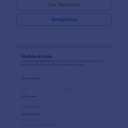
Usa Template
questo modulo, i finanziatori possono facilmente
raccogliere informazioni importanti come i dettagli
personali del richiedente, il reddito, l'occupazione e
Anteprima
l'affidabilità creditizia. Questo modulo fornisce tutte
le informazioni necessarie per prendere una
decisione informata sull'approvazione di un prestito
automobilistico. Semplifica il processo di prestito e
garantisce che i finanziatori abbiano tutte le
informazioni richieste a portata di mano. Con il
Costruttore di Moduli di facile utilizzo di Jotform, in
pochissimo tempo otterrai il tuo Modulo di Richiesta
di Prestito Auto. Basta trascinare e rilasciare per
riorganizzare il layout, cambiare caratteri e colori o
aggiungere il logo della tua azienda per un tocco
personale. Con la selezione di widget e integrazioni
gratuiti di Jotform, il tuo modulo avrà un bell'aspetto
e funzionerà bene. Perché non includere un campo
di caricamento di file per accettare documenti a
supporto come bilanci, buste paga o documenti
d'identità? Ottieni ciò di cui hai bisogno con un
Modulo di Richiesta di Prestito Auto personalizzato:
raccogli le richieste di prestito auto online, organizza