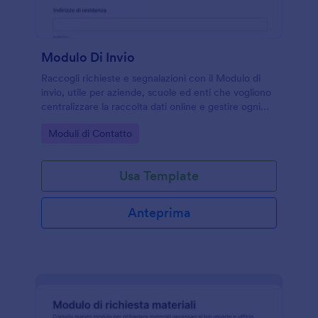
i tuoi registri e migliora il flusso di lavoro in un colpo
solo.
Modulo Di Invio
Raccogli richieste e segnalazioni con il Modulo di
invio, utile per aziende, scuole ed enti che vogliono
centralizzare la raccolta dati online e gestire ogni
invio del modulo in modo ordinato con Jotform.
Go to Category:
Moduli di Contatto
Usa Template
Anteprima