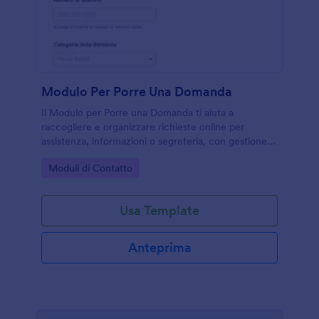
Modulo Per Porre Una Domanda
Il Modulo per Porre una Domanda ti aiuta a
raccogliere e organizzare richieste online per
assistenza, informazioni o segreteria, con gestione
semplice delle risposte e raccolta dati tramite
Go to Category:
Moduli di Contatto
Jotform.
Usa Template
Anteprima