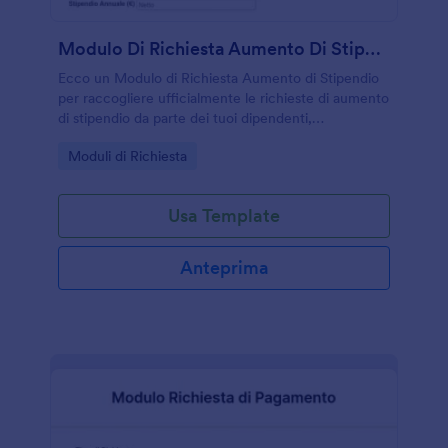
Modulo Di Richiesta Aumento Di Stipendio
Ecco un Modulo di Richiesta Aumento di Stipendio
per raccogliere ufficialmente le richieste di aumento
di stipendio da parte dei tuoi dipendenti,
semplicemente raccogliendo i dati del dipendente, il
Go to Category:
Moduli di Richiesta
suo stipendio attuale, il tipo di aumento richiesto, lo
stipendio raccomandato, la data di entrata in vigore,
la lettera di giustificazione con la firma dei
Usa Template
supervisori, lo stato di approvazione e infine la firma
di chi ha preso la decisione. È possibile
personalizzare completamente il modello per
Anteprima
adattarlo alle esigenze della tua azienda,
modificando, aggiungendo o rimuovendo campi e
cambiando i caratteri, i colori e lo sfondo.