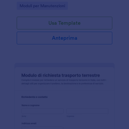
per organizzare ogni invio del modulo in modo
Go to Category:
Moduli per Manutenzioni
chiaro e tracciabile.
Usa Template
Anteprima