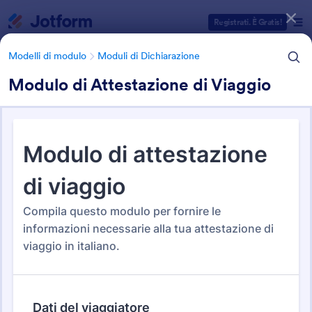
Inizio del dialogo
Registrati. È Gratis!
Modelli di modulo
Moduli di Dichiarazione
Modulo di Attestazione di Viaggio
Categorie Template Moduli
Modelli di modulo
Moduli di Dichiarazione
Moduli di Dichiarazione
64 Template