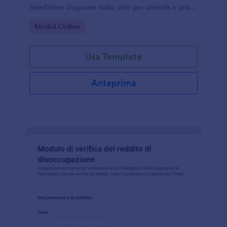
Spedizione Doganale Italia, utile per aziende e privati
che inviano pacchi all’estero e vogliono ridurre errori
Go to Category:
Moduli Ordine
e tempi di gestione.
Usa Template
Anteprima