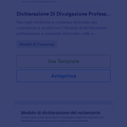
Dichiarazione Di Divulgazione Professionale E Consenso Informato Modulo
Raccogli conferme e consenso informato per
consulenze e servizi con il Modulo di dichiarazione
professionale e consenso informato, utile a
professionisti e organizzazioni che vogliono gestire
Go to Category:
Moduli di Consenso
raccolta dati e invio del modulo online con Jotform.
Usa Template
Anteprima