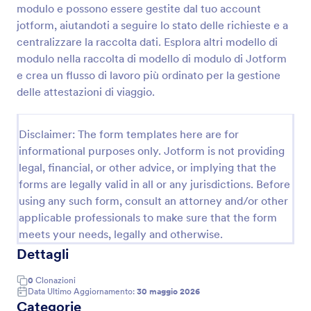
modulo e possono essere gestite dal tuo account
Modulo Di Dichiarazione Di Pagamento
jotform, aiutandoti a seguire lo stato delle richieste e a
centralizzare la raccolta dati. Esplora altri modello di
Raccogli dichiarazioni di pagamento in modo chiaro
con il Modulo di dichiarazione di pagamento Form di
modulo nella raccolta di modello di modulo di Jotform
Jotform, utile per amministrazione, associazioni e
e crea un flusso di lavoro più ordinato per la gestione
studi professionali che gestiscono data collection e
delle attestazioni di viaggio.
Go to Category:
Moduli di Pagamento
archiviazione delle risposte.
Disclaimer: The form templates here are for
Usa Template
informational purposes only. Jotform is not providing
legal, financial, or other advice, or implying that the
Anteprima
forms are legally valid in all or any jurisdictions. Before
using any such form, consult an attorney and/or other
applicable professionals to make sure that the form
meets your needs, legally and otherwise.
Dettagli
0
Clonazioni
Data Ultimo Aggiornamento:
30 maggio 2026
Categorie