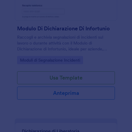
Modulo Di Dichiarazione Di Infortunio
Raccogli e archivia segnalazioni di incidenti sul
lavoro o durante attività con il Modulo di
Dichiarazione di Infortunio, ideale per aziende,
scuole ed enti che vogliono una data collection
Go to Category:
Moduli di Segnalazione Incidenti
ordinata con Jotform.
Usa Template
Anteprima