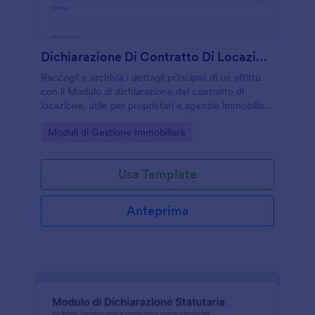
Dichiarazione Di Contratto Di Locazione Modulo
Raccogli e archivia i dettagli principali di un affitto
con il Modulo di dichiarazione del contratto di
locazione, utile per proprietari e agenzie immobiliari
che vogliono gestire online la raccolta dati e le
Go to Category:
Moduli di Gestione Immobiliare
risposte.
Usa Template
Anteprima