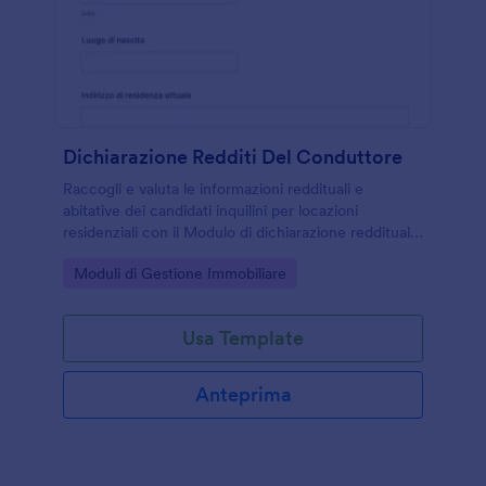
Dichiarazione Redditi Del Conduttore
Raccogli e valuta le informazioni reddituali e
abitative dei candidati inquilini per locazioni
residenziali con il Modulo di dichiarazione reddituale
dell’inquilino per locazione di Jotform, ideale per
Go to Category:
Moduli di Gestione Immobiliare
proprietari e agenzie immobiliari.
Usa Template
Anteprima