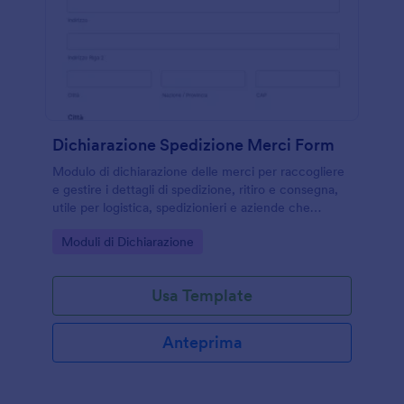
Dichiarazione Spedizione Merci Form
Modulo di dichiarazione delle merci per raccogliere
e gestire i dettagli di spedizione, ritiro e consegna,
utile per logistica, spedizionieri e aziende che
coordinano trasporti e movimentazione beni.
Go to Category:
Moduli di Dichiarazione
Usa Template
Anteprima