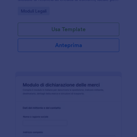
privati e professionisti che gestiscono pratiche
Go to Category:
Moduli Legali
successorie.
Usa Template
Anteprima