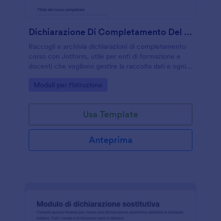
Dichiarazione Di Completamento Del Corso Form
Raccogli e archivia dichiarazioni di completamento
corso con Jotform, utile per enti di formazione e
docenti che vogliono gestire la raccolta dati e ogni
risposta in modo ordinato e rapido.
Go to Category:
Moduli per l'Istruzione
Usa Template
Anteprima