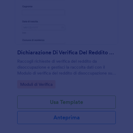
Dichiarazione Di Verifica Del Reddito Da Disoccupazione
Raccogli richieste di verifica del reddito da
disoccupazione e gestisci la raccolta dati con il
Modulo di verifica del reddito di disoccupazione su
Jotform, ideale per enti, uffici amministrativi e
Go to Category:
Moduli di Verifica
consulenti che devono organizzare ogni risposta.
Usa Template
Anteprima