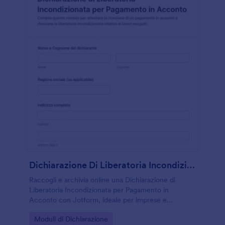
Dichiarazione Di Liberatoria Incondizionata Per Pagamento In Acconto
Raccogli e archivia online una Dichiarazione di
Liberatoria Incondizionata per Pagamento in
Acconto con Jotform, ideale per imprese e
professionisti che gestiscono lavori a tranche e
Go to Category:
Moduli di Dichiarazione
vogliono semplificare la raccolta dati e l’invio del