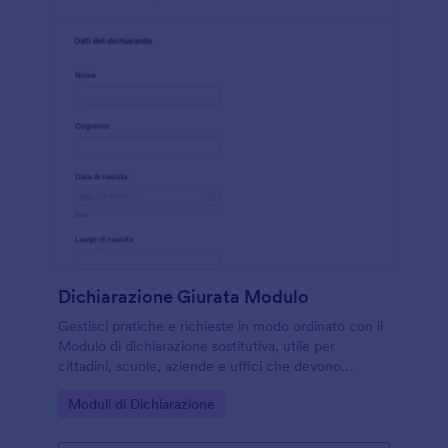
Dichiarazione Giurata Modulo
Gestisci pratiche e richieste in modo ordinato con il
Modulo di dichiarazione sostitutiva, utile per
cittadini, scuole, aziende e uffici che devono
raccogliere dichiarazioni e archiviarle dopo l’invio del
Go to Category:
Moduli di Dichiarazione
modulo.