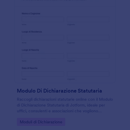
Modulo Di Dichiarazione Statutaria
Raccogli dichiarazioni statutarie online con il Modulo
di Dichiarazione Statutaria di Jotform, ideale per
uffici, consulenti e associazioni che vogliono
velocizzare la raccolta dati e gestire ogni risposta in
Go to Category:
Moduli di Dichiarazione
modo ordinato.