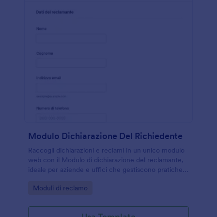
Modulo Dichiarazione Del Richiedente
Raccogli dichiarazioni e reclami in un unico modulo
web con il Modulo di dichiarazione del reclamante,
ideale per aziende e uffici che gestiscono pratiche,
allegati e raccolta dati con Jotform.
Go to Category:
Moduli di reclamo
Usa Template