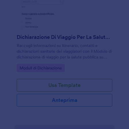
Dichiarazione Di Viaggio Per La Salute Pubblica
Raccogli informazioni su itinerario, contatti e
dichiarazioni sanitarie dei viaggiatori con il Modulo di
dichiarazione di viaggio per la salute pubblica su
Jotform, utile per strutture ricettive, punti di
Go to Category:
Moduli di Dichiarazione
accoglienza e organizzazioni che gestiscono
trasferte.
Usa Template
Anteprima