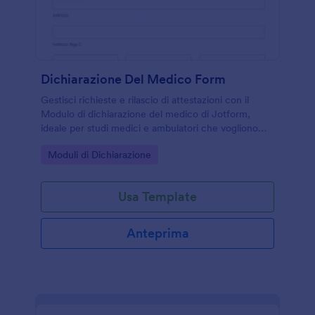
Dichiarazione Del Medico Form
Gestisci richieste e rilascio di attestazioni con il
Modulo di dichiarazione del medico di Jotform,
ideale per studi medici e ambulatori che vogliono
semplificare la raccolta dati e l’invio del modulo
Go to Category:
Moduli di Dichiarazione
online.
Usa Template
Anteprima