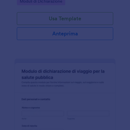
Go to Category:
Moduli di Dichiarazione
semplificare la raccolta dati e ogni invio del modulo.
Usa Template
Anteprima