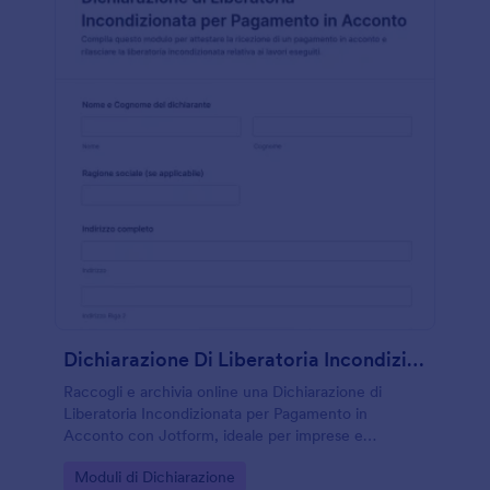
Dichiarazione Di Liberatoria Incondizionata Per Pagamento In Acconto
Raccogli e archivia online una Dichiarazione di
Liberatoria Incondizionata per Pagamento in
Acconto con Jotform, ideale per imprese e
professionisti che gestiscono lavori a tranche e
Go to Category:
Moduli di Dichiarazione
vogliono semplificare la raccolta dati e l’invio del