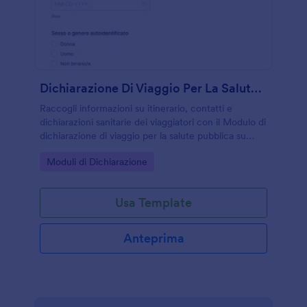
Dichiarazione Di Viaggio Per La Salute Pubblica
Raccogli informazioni su itinerario, contatti e
dichiarazioni sanitarie dei viaggiatori con il Modulo di
dichiarazione di viaggio per la salute pubblica su
Jotform, utile per strutture ricettive, punti di
Go to Category:
Moduli di Dichiarazione
accoglienza e organizzazioni che gestiscono
trasferte.
Usa Template
Anteprima