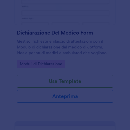
Dichiarazione Del Medico Form
Gestisci richieste e rilascio di attestazioni con il
Modulo di dichiarazione del medico di Jotform,
ideale per studi medici e ambulatori che vogliono
semplificare la raccolta dati e l’invio del modulo
Go to Category:
Moduli di Dichiarazione
online.
Usa Template
Anteprima