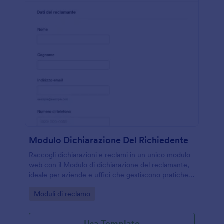
Modulo Dichiarazione Del Richiedente
Raccogli dichiarazioni e reclami in un unico modulo
web con il Modulo di dichiarazione del reclamante,
ideale per aziende e uffici che gestiscono pratiche,
allegati e raccolta dati con Jotform.
Go to Category:
Moduli di reclamo
Usa Template