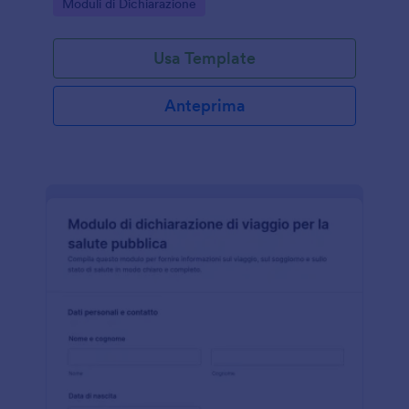
Go to Category:
Moduli di Dichiarazione
semplificare la raccolta dati e ogni invio del modulo.
Usa Template
Anteprima