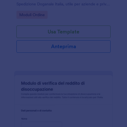
Spedizione Doganale Italia, utile per aziende e privati
che inviano pacchi all’estero e vogliono ridurre errori
Go to Category:
Moduli Ordine
e tempi di gestione.
Usa Template
Anteprima