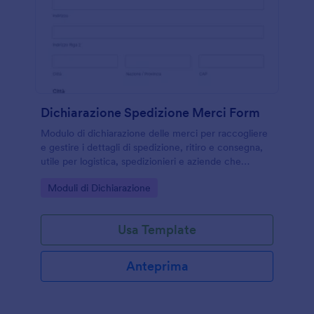
Dichiarazione Spedizione Merci Form
Modulo di dichiarazione delle merci per raccogliere
e gestire i dettagli di spedizione, ritiro e consegna,
utile per logistica, spedizionieri e aziende che
coordinano trasporti e movimentazione beni.
Go to Category:
Moduli di Dichiarazione
Usa Template
Anteprima