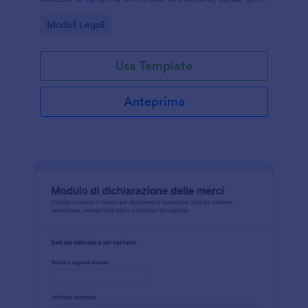
privati e professionisti che gestiscono pratiche
Go to Category:
Moduli Legali
successorie.
Usa Template
Anteprima