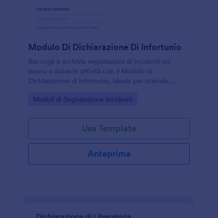
Modulo Di Dichiarazione Di Infortunio
Raccogli e archivia segnalazioni di incidenti sul
lavoro o durante attività con il Modulo di
Dichiarazione di Infortunio, ideale per aziende,
scuole ed enti che vogliono una data collection
Go to Category:
Moduli di Segnalazione Incidenti
ordinata con Jotform.
Usa Template
Anteprima