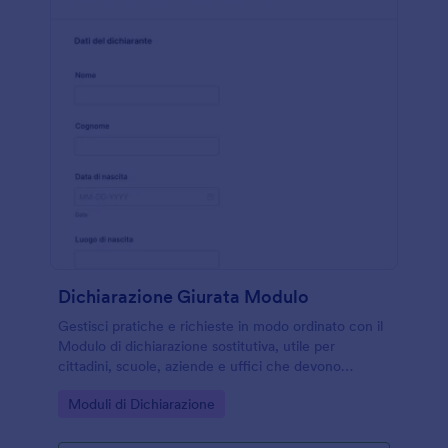
Dichiarazione Giurata Modulo
Gestisci pratiche e richieste in modo ordinato con il
Modulo di dichiarazione sostitutiva, utile per
cittadini, scuole, aziende e uffici che devono
raccogliere dichiarazioni e archiviarle dopo l’invio del
Go to Category:
Moduli di Dichiarazione
modulo.