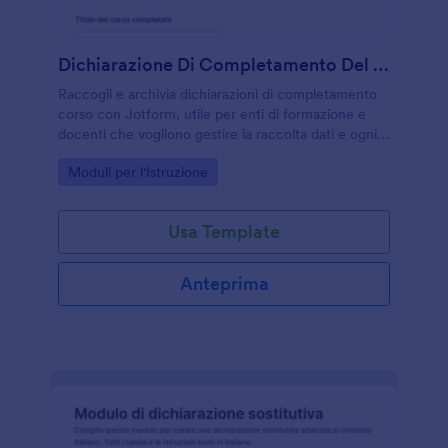
Dichiarazione Di Completamento Del Corso Form
Raccogli e archivia dichiarazioni di completamento
corso con Jotform, utile per enti di formazione e
docenti che vogliono gestire la raccolta dati e ogni
risposta in modo ordinato e rapido.
Go to Category:
Moduli per l'Istruzione
Usa Template
Anteprima