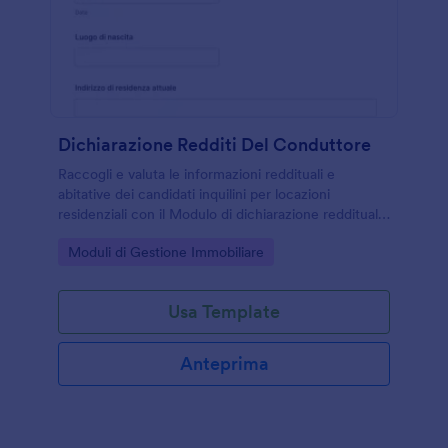
Dichiarazione Redditi Del Conduttore
Raccogli e valuta le informazioni reddituali e
abitative dei candidati inquilini per locazioni
residenziali con il Modulo di dichiarazione reddituale
dell’inquilino per locazione di Jotform, ideale per
Go to Category:
Moduli di Gestione Immobiliare
proprietari e agenzie immobiliari.
Usa Template
Anteprima