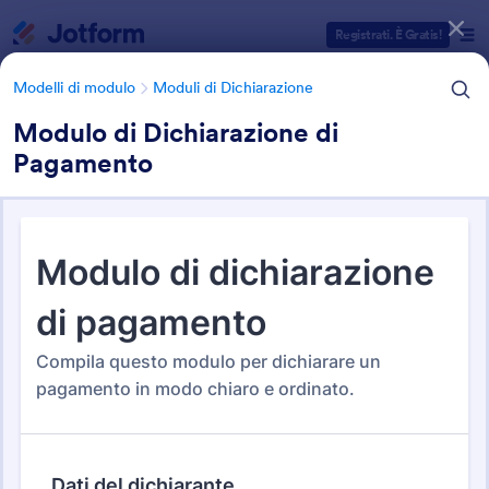
Inizio del dialogo
Registrati. È Gratis!
Modelli di modulo
Moduli di Dichiarazione
Modulo di Dichiarazione di
Pagamento
Categorie Template Moduli
Modelli di modulo
Moduli di Dichiarazione
Moduli di Dichiarazione
64 Template