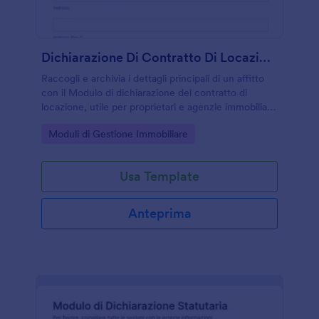
Dichiarazione Di Contratto Di Locazione Modulo
Raccogli e archivia i dettagli principali di un affitto
con il Modulo di dichiarazione del contratto di
locazione, utile per proprietari e agenzie immobiliari
che vogliono gestire online la raccolta dati e le
Go to Category:
Moduli di Gestione Immobiliare
risposte.
Usa Template
Anteprima