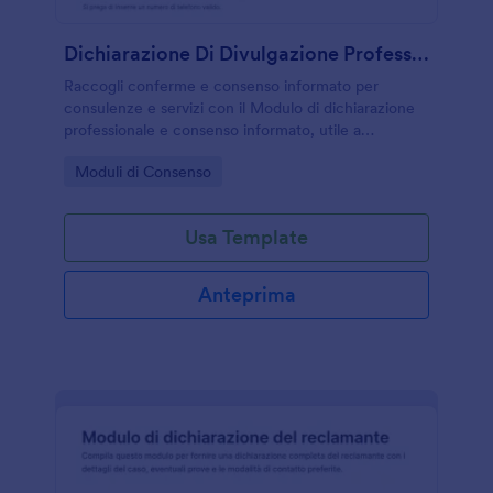
Dichiarazione Di Divulgazione Professionale E Consenso Informato Modulo
Raccogli conferme e consenso informato per
consulenze e servizi con il Modulo di dichiarazione
professionale e consenso informato, utile a
professionisti e organizzazioni che vogliono gestire
Go to Category:
Moduli di Consenso
raccolta dati e invio del modulo online con Jotform.
Usa Template
Anteprima