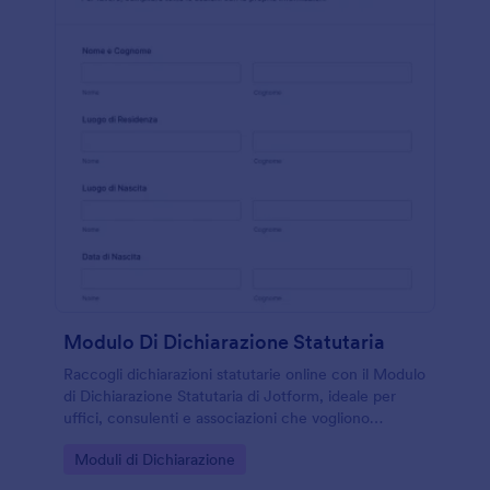
Modulo Di Dichiarazione Statutaria
Raccogli dichiarazioni statutarie online con il Modulo
di Dichiarazione Statutaria di Jotform, ideale per
uffici, consulenti e associazioni che vogliono
velocizzare la raccolta dati e gestire ogni risposta in
Go to Category:
Moduli di Dichiarazione
modo ordinato.