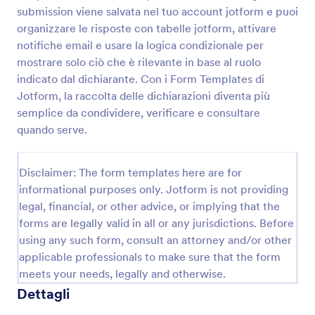
submission viene salvata nel tuo account jotform e puoi
Modulo Di Dichiarazione Di Pagamento
organizzare le risposte con tabelle jotform, attivare
Raccogli dichiarazioni di pagamento in modo chiaro
notifiche email e usare la logica condizionale per
con il Modulo di dichiarazione di pagamento Form di
mostrare solo ciò che è rilevante in base al ruolo
Jotform, utile per amministrazione, associazioni e
indicato dal dichiarante. Con i Form Templates di
studi professionali che gestiscono data collection e
Jotform, la raccolta delle dichiarazioni diventa più
Go to Category:
Moduli di Pagamento
archiviazione delle risposte.
semplice da condividere, verificare e consultare
quando serve.
Usa Template
Disclaimer: The form templates here are for
Anteprima
informational purposes only. Jotform is not providing
legal, financial, or other advice, or implying that the
forms are legally valid in all or any jurisdictions. Before
using any such form, consult an attorney and/or other
applicable professionals to make sure that the form
meets your needs, legally and otherwise.
Dettagli