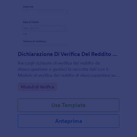
Dichiarazione Di Verifica Del Reddito Da Disoccupazione
Raccogli richieste di verifica del reddito da
disoccupazione e gestisci la raccolta dati con il
Modulo di verifica del reddito di disoccupazione su
Jotform, ideale per enti, uffici amministrativi e
Go to Category:
Moduli di Verifica
consulenti che devono organizzare ogni risposta.
Usa Template
Anteprima