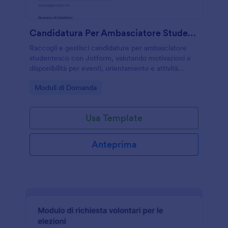
Candidatura Per Ambasciatore Studentesco
Raccogli e gestisci candidature per ambasciatore
studentesco con Jotform, valutando motivazioni e
disponibilità per eventi, orientamento e attività
promozionali in scuole, università e associazioni.
Go to Category:
Moduli di Domanda
Usa Template
Anteprima