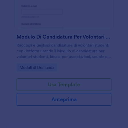
Modulo Di Candidatura Per Volontari Studenti
Raccogli e gestisci candidature di volontari studenti
con Jotform usando il Modulo di candidatura per
volontari studenti, ideale per associazioni, scuole ed
enti che vogliono organizzare la raccolta dati e gli
Go to Category:
Moduli di Domanda
invii del modulo online.
Usa Template
Anteprima