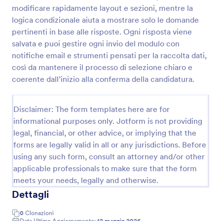
modificare rapidamente layout e sezioni, mentre la
Modulo Di Candidatura Per Il Comitato Consultivo Giovanile
logica condizionale aiuta a mostrare solo le domande
Raccogli candidature per un Comitato Consultivo
pertinenti in base alle risposte. Ogni risposta viene
dei Giovani con Jotform, gestendo valutazione e
salvata e puoi gestire ogni invio del modulo con
data collection in un unico flusso grazie a un
notifiche email e strumenti pensati per la raccolta dati,
modello di modulo personalizzabile e facile da
così da mantenere il processo di selezione chiaro e
Go to Category:
Moduli di Domanda
condividere.
coerente dall’inizio alla conferma della candidatura.
Usa Template
Disclaimer: The form templates here are for
informational purposes only. Jotform is not providing
Anteprima
legal, financial, or other advice, or implying that the
forms are legally valid in all or any jurisdictions. Before
using any such form, consult an attorney and/or other
applicable professionals to make sure that the form
meets your needs, legally and otherwise.
Dettagli
0
Clonazioni
Data Ultimo Aggiornamento:
12 maggio 2026