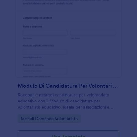
Modulo Di Candidatura Per Volontari Educativi
Raccogli e gestisci candidature per volontariato
educativo con il Modulo di candidatura per
volontariato educativo, ideale per associazioni e
scuole che vogliono organizzare la raccolta dati e le
Go to Category:
Moduli Domanda Volontariato
risposte in modo semplice con Jotform.
Usa Template