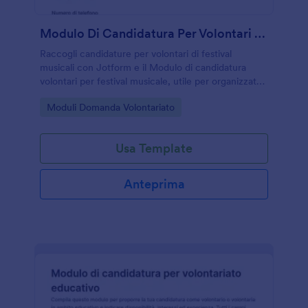
Modulo Di Candidatura Per Volontari Del Festival Musicale
Raccogli candidature per volontari di festival
musicali con Jotform e il Modulo di candidatura
volontari per festival musicale, utile per organizzatori
e associazioni che devono gestire disponibilità e ruoli
Go to Category:
Moduli Domanda Volontariato
e centralizzare la data collection online.
Usa Template
Anteprima