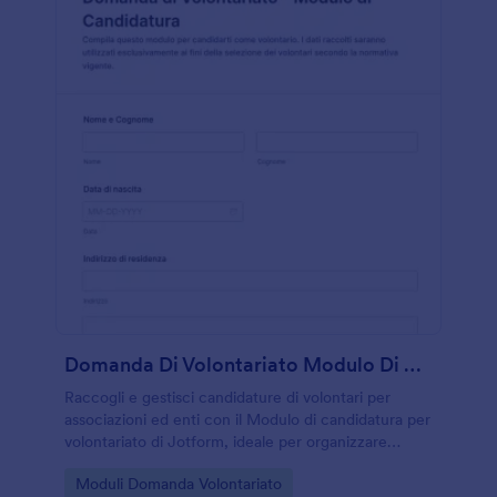
Domanda Di Volontariato Modulo Di Candidatura
Raccogli e gestisci candidature di volontari per
associazioni ed enti con il Modulo di candidatura per
volontariato di Jotform, ideale per organizzare
disponibilità e assegnazioni e centralizzare la
Go to Category:
Moduli Domanda Volontariato
raccolta dati.