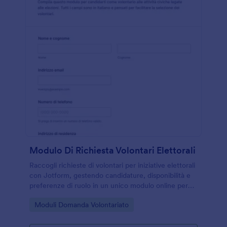
Modulo Di Richiesta Volontari Elettorali
Raccogli richieste di volontari per iniziative elettorali
con Jotform, gestendo candidature, disponibilità e
preferenze di ruolo in un unico modulo online per
una raccolta dati ordinata e facile da coordinare.
Go to Category:
Moduli Domanda Volontariato