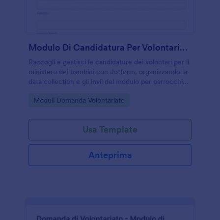
Modulo Di Candidatura Per Volontariato Nel Ministero Dei Bambini
Raccogli e gestisci le candidature dei volontari per il
ministero dei bambini con Jotform, organizzando la
data collection e gli invii del modulo per parrocchie
e comunità che coordinano attività dedicate ai più
Go to Category:
Moduli Domanda Volontariato
piccoli.
Usa Template
Anteprima