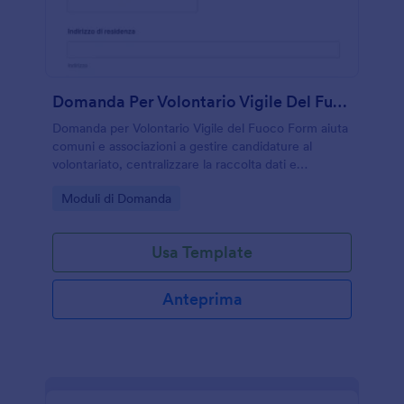
Domanda Per Volontario Vigile Del Fuoco
Domanda per Volontario Vigile del Fuoco Form aiuta
comuni e associazioni a gestire candidature al
volontariato, centralizzare la raccolta dati e
organizzare gli invii del modulo in un unico flusso
Go to Category:
Moduli di Domanda
digitale con Jotform.
Usa Template
Anteprima