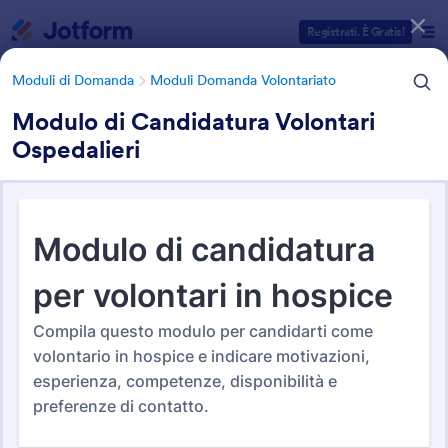
Inizio del dialogo
Registrati. È Gratis!
Moduli di Domanda
Moduli Domanda Volontariato
Modulo di Candidatura Volontari
Ospedalieri
Categorie Template Moduli
Moduli di Domanda
Moduli Domanda Volontariato
Moduli Domanda Volontariato
14 Template