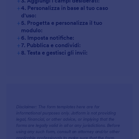
+
3. Aggiungi i campi desiderati:
+
4. Personalizza in base al tuo caso
d'uso:
+
5. Progetta e personalizza il tuo
modulo:
+
6. Imposta notifiche:
+
7. Pubblica e condividi:
+
8. Testa e gestisci gli invii:
Disclaimer: The form templates here are for
informational purposes only. Jotform is not providing
legal, financial, or other advice, or implying that the
forms are legally valid in all or any jurisdictions. Before
using any such form, consult an attorney and/or other
applicable professionals to make sure that the form