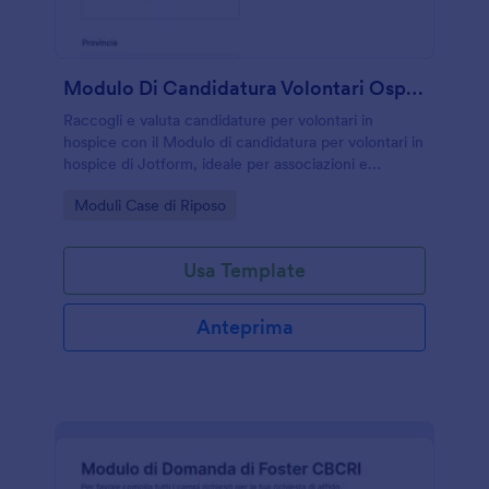
Modulo Di Candidatura Volontari Ospedalieri
Raccogli e valuta candidature per volontari in
hospice con il Modulo di candidatura per volontari in
hospice di Jotform, ideale per associazioni e
strutture socio-sanitarie che vogliono gestire
Go to Category:
Moduli Case di Riposo
disponibilità, motivazioni e contatti in un unico
flusso.
Usa Template
Anteprima