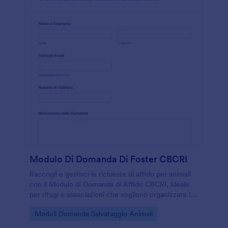
Modulo Di Domanda Di Foster CBCRI
Raccogli e gestisci le richieste di affido per animali
con il Modulo di Domanda di Affido CBCRI, ideale
per rifugi e associazioni che vogliono organizzare la
raccolta dati e valutare i candidati in modo
Go to Category:
Moduli Domanda Salvataggio Animali
coerente.