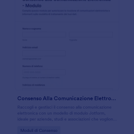
Consenso Alla Comunicazione Elettronica Modulo
Raccogli e gestisci il consenso alla comunicazione
elettronica con un modello di modulo Jotform,
ideale per aziende, studi e associazioni che vogliono
centralizzare la raccolta dati e gli invii del modulo
Go to Category:
Moduli di Consenso
online.