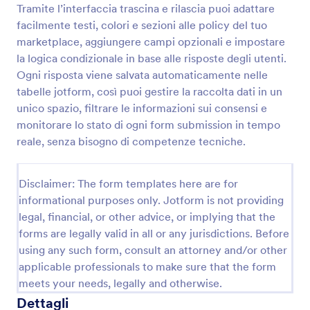
Tramite l’interfaccia trascina e rilascia puoi adattare
facilmente testi, colori e sezioni alle policy del tuo
marketplace, aggiungere campi opzionali e impostare
Modulo Di Autorizzazione Fotografica E Video
la logica condizionale in base alle risposte degli utenti.
Raccogli il consenso all’uso di foto e video per
Ogni risposta viene salvata automaticamente nelle
eventi, scuole, associazioni e produzioni creative
tabelle jotform, così puoi gestire la raccolta dati in un
con il Modulo di liberatoria per foto e video,
personalizzabile in Jotform per una raccolta dati
unico spazio, filtrare le informazioni sui consensi e
Go to Category:
Moduli di Consenso
ordinata e facile da gestire.
monitorare lo stato di ogni form submission in tempo
reale, senza bisogno di competenze tecniche.
Usa Template
Disclaimer: The form templates here are for
Anteprima
informational purposes only. Jotform is not providing
legal, financial, or other advice, or implying that the
forms are legally valid in all or any jurisdictions. Before
using any such form, consult an attorney and/or other
applicable professionals to make sure that the form
meets your needs, legally and otherwise.
Dettagli