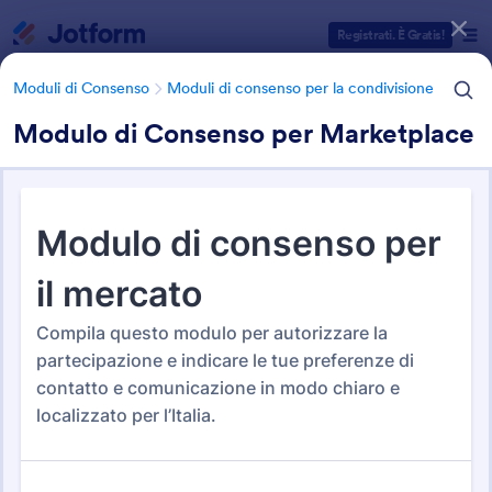
Inizio del dialogo
Registrati. È Gratis!
Moduli di Consenso
Moduli di consenso per la condivisione
Modulo di Consenso per Marketplace
Categorie Template Moduli
Moduli di Consenso
Moduli di consenso per la condivisione
Moduli di consenso per la
condivisione
7 Template