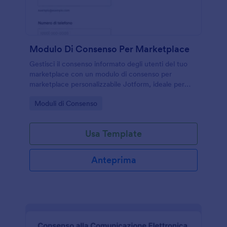
Modulo Di Consenso Per Marketplace
Gestisci il consenso informato degli utenti del tuo
marketplace con un modulo di consenso per
marketplace personalizzabile Jotform, ideale per
raccogliere accettazioni, privacy e preferenze di
Go to Category:
Moduli di Consenso
comunicazione in modo ordinato.
Usa Template
Anteprima