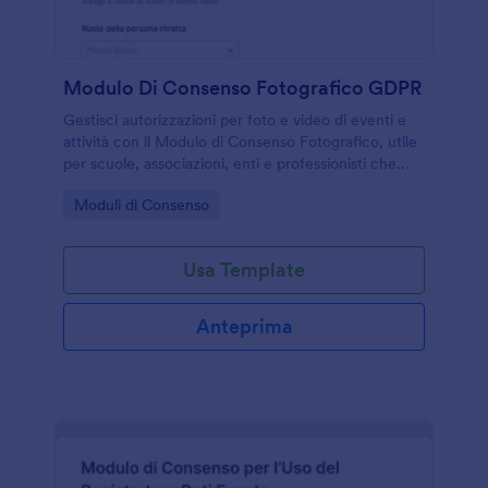
Modulo Di Consenso Fotografico GDPR
Gestisci autorizzazioni per foto e video di eventi e
attività con il Modulo di Consenso Fotografico, utile
per scuole, associazioni, enti e professionisti che
vogliono raccogliere consensi online con Jotform.
Go to Category:
Moduli di Consenso
Usa Template
Anteprima