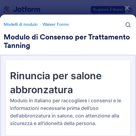
Inizio del dialogo
Registrati. È Gratis!
Modelli di modulo
Waiver Forms
Modulo di Consenso per Trattamento
Tanning
Categorie Template Moduli
Modelli di modulo
Waiver Forms
Waiver Forms
100 Template