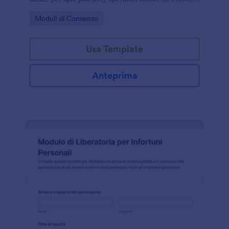
con raccolta dati e gestione della risposta in un
Go to Category:
Moduli di Consenso
unico modulo online.
Usa Template
Anteprima