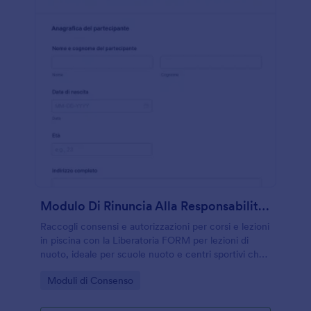
Modulo Di Rinuncia Alla Responsabilità Per Lezioni Di Nuoto
Raccogli consensi e autorizzazioni per corsi e lezioni
in piscina con la Liberatoria FORM per lezioni di
nuoto, ideale per scuole nuoto e centri sportivi che
vogliono gestire iscrizioni e documentazione online
Go to Category:
Moduli di Consenso
con Jotform.