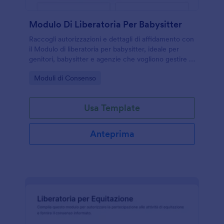
Modulo Di Liberatoria Per Babysitter
Raccogli autorizzazioni e dettagli di affidamento con
il Modulo di liberatoria per babysitter, ideale per
genitori, babysitter e agenzie che vogliono gestire la
raccolta dati e ogni invio del modulo online con
Go to Category:
Moduli di Consenso
Jotform.
Usa Template
Anteprima