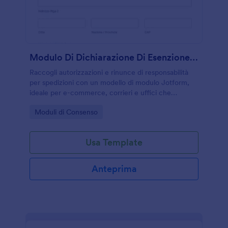
Modulo Di Dichiarazione Di Esenzione Di Responsabilità Per Spedizioni
Raccogli autorizzazioni e rinunce di responsabilità
per spedizioni con un modello di modulo Jotform,
ideale per e-commerce, corrieri e uffici che
vogliono centralizzare la raccolta dati e le risposta
Go to Category:
Moduli di Consenso
online.
Usa Template
Anteprima