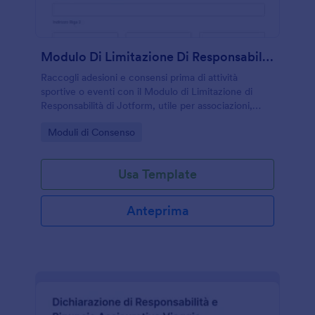
Modulo Di Limitazione Di Responsabilità
Raccogli adesioni e consensi prima di attività
sportive o eventi con il Modulo di Limitazione di
Responsabilità di Jotform, utile per associazioni,
palestre e organizzatori che vogliono gestire le
Go to Category:
Moduli di Consenso
risposte online in modo ordinato.
Usa Template
Anteprima