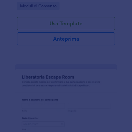
modulo pronto da personalizzare.
Go to Category:
Moduli di Consenso
Usa Template
Anteprima