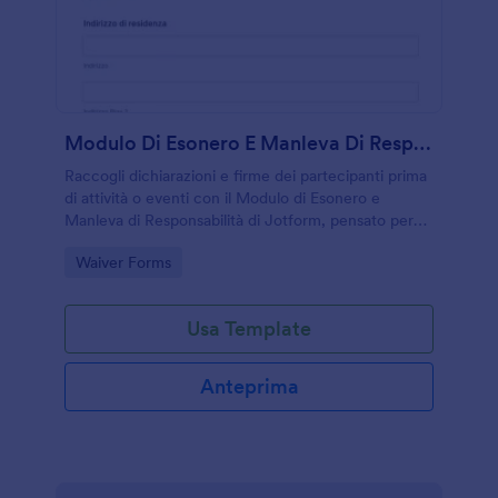
Modulo Di Esonero E Manleva Di Responsabilità
Raccogli dichiarazioni e firme dei partecipanti prima
di attività o eventi con il Modulo di Esonero e
Manleva di Responsabilità di Jotform, pensato per
organizzatori, palestre, associazioni e scuole.
Go to Category:
Waiver Forms
Usa Template
Anteprima