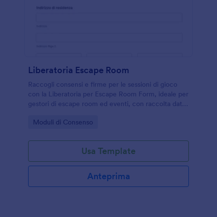
Liberatoria Escape Room
Raccogli consensi e firme per le sessioni di gioco
con la Liberatoria per Escape Room Form, ideale per
gestori di escape room ed eventi, con raccolta dati
online e gestione delle risposte in Jotform.
Go to Category:
Moduli di Consenso
Usa Template
Anteprima