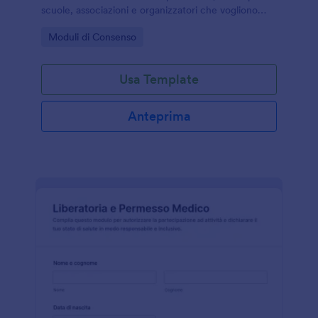
scuole, associazioni e organizzatori che vogliono
gestire la raccolta dati e ogni invio del modulo in
Go to Category:
Moduli di Consenso
modo digitale con Jotform.
Usa Template
Anteprima