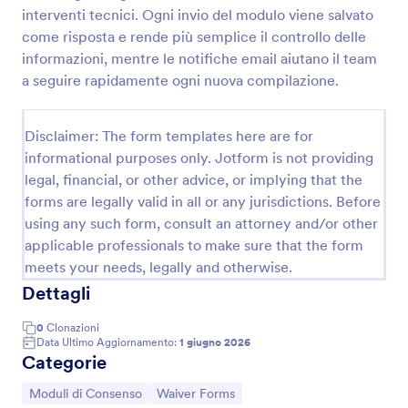
interventi tecnici. Ogni invio del modulo viene salvato
Modulo Di Liberatoria Per Evento
come risposta e rende più semplice il controllo delle
Raccogli liberatorie per eventi e autorizzazioni dei
informazioni, mentre le notifiche email aiutano il team
partecipanti con il Modulo di Liberatoria per Evento
a seguire rapidamente ogni nuova compilazione.
di Jotform, ideale per associazioni, scuole e
organizzatori che vogliono gestire la raccolta dati e
Go to Category:
Moduli di Consenso
ogni risposta in un unico flusso.
Disclaimer: The form templates here are for
informational purposes only. Jotform is not providing
legal, financial, or other advice, or implying that the
Usa Template
forms are legally valid in all or any jurisdictions. Before
using any such form, consult an attorney and/or other
Anteprima
applicable professionals to make sure that the form
meets your needs, legally and otherwise.
Dettagli
0
Clonazioni
Data Ultimo Aggiornamento:
1 giugno 2026
Categorie
Vai alla Categoria:
Vai alla Categoria:
Moduli di Consenso
Waiver Forms