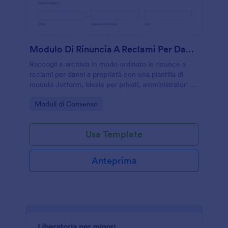
Modulo Di Rinuncia A Reclami Per Danni A Proprietà
Raccogli e archivia in modo ordinato le rinunce a
reclami per danni a proprietà con una plantilla di
modulo Jotform, ideale per privati, amministratori e
piccole imprese che devono gestire accordi e
Go to Category:
Moduli di Consenso
raccolta dati online.
Usa Template
Anteprima