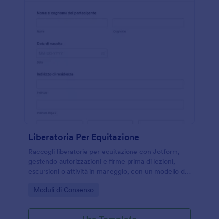
Liberatoria Per Equitazione
Raccogli liberatorie per equitazione con Jotform,
gestendo autorizzazioni e firme prima di lezioni,
escursioni o attività in maneggio, con un modello di
modulo pronto da personalizzare e condividere
Go to Category:
Moduli di Consenso
online.
Usa Template