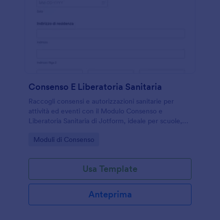
Consenso E Liberatoria Sanitaria
Raccogli consensi e autorizzazioni sanitarie per
attività ed eventi con il Modulo Consenso e
Liberatoria Sanitaria di Jotform, ideale per scuole,
associazioni e organizzatori che gestiscono la
Go to Category:
Moduli di Consenso
raccolta dati online.
Usa Template
Anteprima