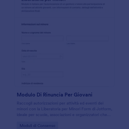
Modulo Di Rinuncia Per Giovani
Raccogli autorizzazioni per attività ed eventi dei
minori con la Liberatoria per Minori Form di Jotform,
ideale per scuole, associazioni e organizzatori che
desiderano una raccolta dati online con firme e
Go to Category:
Moduli di Consenso
conferme rapide.