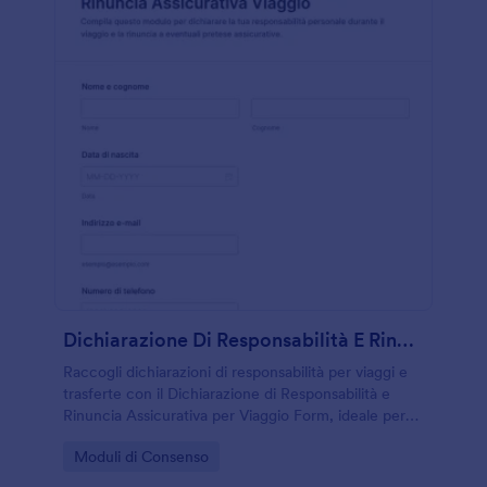
Dichiarazione Di Responsabilità E Rinuncia Assicurativa Viaggio
Raccogli dichiarazioni di responsabilità per viaggi e
trasferte con il Dichiarazione di Responsabilità e
Rinuncia Assicurativa per Viaggio Form, ideale per
organizzatori, scuole e gruppi che gestiscono
Go to Category:
Moduli di Consenso
consensi e dati dei partecipanti online con Jotform.