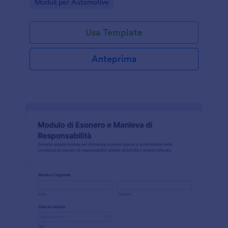
Go to Category:
Moduli per Automotive
tracciabili con Jotform.
Usa Template
Anteprima