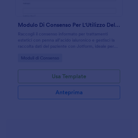
Modulo Di Consenso Per L'Utilizzo Del Penna All'Acido Ialuronico
Raccogli il consenso informato per trattamenti
estetici con penna all’acido ialuronico e gestisci la
raccolta dati del paziente con Jotform, ideale per
studi di medicina estetica e centri estetici.
Go to Category:
Moduli di Consenso
Usa Template
Anteprima