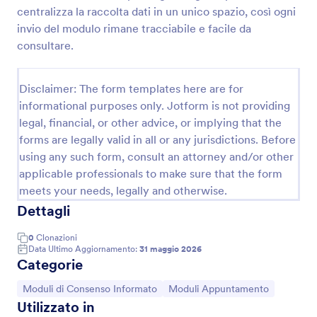
centralizza la raccolta dati in un unico spazio, così ogni
invio del modulo rimane tracciabile e facile da
Modulo Di Consulenza Per Filler Cutaneo
consultare.
Raccogli richieste di consulenza per filler dermici,
organizza il contatto e prepara appuntamenti con un
Disclaimer: The form templates here are for
modello di modulo Jotform pensato per studi e
informational purposes only. Jotform is not providing
professionisti della medicina estetica.
Go to Category:
legal, financial, or other advice, or implying that the
Moduli Dermal Filler
forms are legally valid in all or any jurisdictions. Before
using any such form, consult an attorney and/or other
Usa Template
applicable professionals to make sure that the form
meets your needs, legally and otherwise.
Anteprima
Dettagli
0
Clonazioni
Data Ultimo Aggiornamento:
31 maggio 2026
Categorie
Vai alla Categoria:
Vai alla Categoria:
Moduli di Consenso Informato
Moduli Appuntamento
Utilizzato in