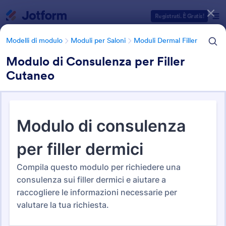
Inizio del dialogo
Registrati. È Gratis!
Modelli di modulo
Moduli per Saloni
Moduli Dermal Filler
Modulo di Consulenza per Filler
Cutaneo
Categorie Template Moduli
Modelli di modulo
Moduli per Saloni
Moduli Dermal Filler
Moduli di Consenso al
Trattamento con i Filler
4 Template