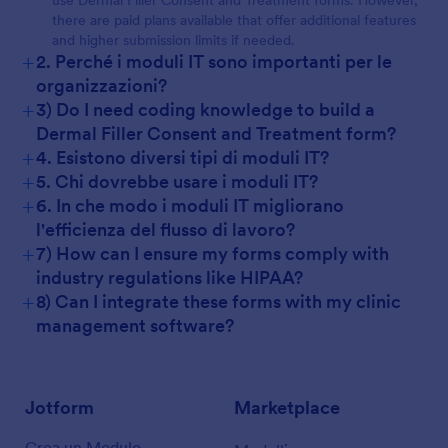
use Dermal Filler Consent and Treatment forms. However,
there are paid plans available that offer additional features
and higher submission limits if needed.
+
2. Perché i moduli IT sono importanti per le
organizzazioni?
+
3) Do I need coding knowledge to build a
Dermal Filler Consent and Treatment form?
+
4. Esistono diversi tipi di moduli IT?
+
5. Chi dovrebbe usare i moduli IT?
+
6. In che modo i moduli IT migliorano
l'efficienza del flusso di lavoro?
+
7) How can I ensure my forms comply with
industry regulations like HIPAA?
+
8) Can I integrate these forms with my clinic
management software?
Jotform
Marketplace
Crea un Modulo