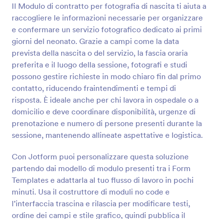
contratto fotografico è completamente
Il Modulo di contratto per fotografia di nascita ti aiuta a
Anteprima
personalizzabile e non richiede alcuna
raccogliere le informazioni necessarie per organizzare
programmazione. Aggiungi i dettagli della tua
e confermare un servizio fotografico dedicato ai primi
azienda e della sessione, modifica i termini e le
giorni del neonato. Grazie a campi come la data
condizioni e cambia completamente il design grazie
prevista della nascita o del servizio, la fascia oraria
al nostro Costruttore di Moduli gratuito.
preferita e il luogo della sessione, fotografi e studi
possono gestire richieste in modo chiaro fin dal primo
contatto, riducendo fraintendimenti e tempi di
risposta. È ideale anche per chi lavora in ospedale o a
domicilio e deve coordinare disponibilità, urgenze di
prenotazione e numero di persone presenti durante la
sessione, mantenendo allineate aspettative e logistica.
Con Jotform puoi personalizzare questa soluzione
partendo dai modello di modulo presenti tra i Form
Templates e adattarla al tuo flusso di lavoro in pochi
minuti. Usa il costruttore di moduli no code e
l’interfaccia trascina e rilascia per modificare testi,
ordine dei campi e stile grafico, quindi pubblica il