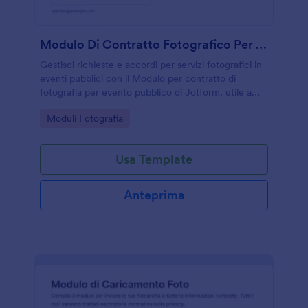
Modulo Di Contratto Fotografico Per Eventi Pubblici
Gestisci richieste e accordi per servizi fotografici in
eventi pubblici con il Modulo per contratto di
fotografia per evento pubblico di Jotform, utile a
organizzatori e agenzie per una raccolta dati chiara
Go to Category:
Moduli Fotografia
e una risposta ordinata.
Usa Template
Anteprima