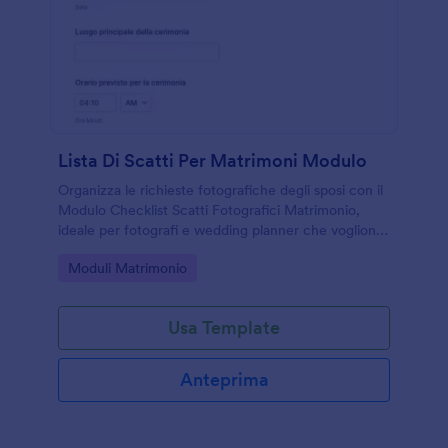
Lista Di Scatti Per Matrimoni Modulo
Organizza le richieste fotografiche degli sposi con il
Modulo Checklist Scatti Fotografici Matrimonio,
ideale per fotografi e wedding planner che vogliono
pianificare stile e priorità prima dell’evento con
Go to Category:
Moduli Matrimonio
Jotform.
Usa Template
Anteprima