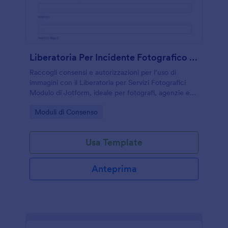
Liberatoria Per Incidente Fotografico Waiver
Raccogli consensi e autorizzazioni per l’uso di
immagini con il Liberatoria per Servizi Fotografici
Modulo di Jotform, ideale per fotografi, agenzie ed
eventi che vogliono gestire la raccolta dati e le
Go to Category:
Moduli di Consenso
risposte del modulo online.
Usa Template
Anteprima