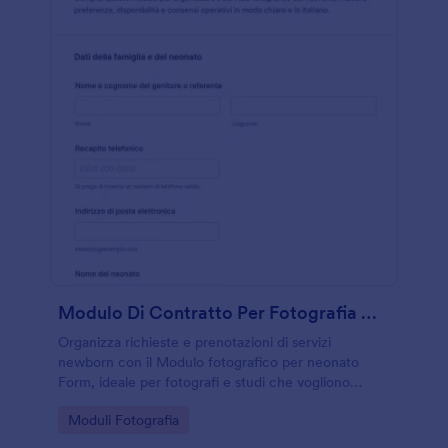
Modulo Di Contratto Per Fotografia Neonatale
Organizza richieste e prenotazioni di servizi
newborn con il Modulo fotografico per neonato
Form, ideale per fotografi e studi che vogliono
raccogliere dati e preferenze in modo ordinato con
Go to Category:
Moduli Fotografia
Jotform.