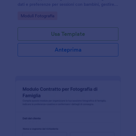
dati e preferenze per sessioni con bambini, gestire
autorizzazioni e organizzare i dettagli del servizio
Go to Category:
Moduli Fotografia
con Jotform.
Usa Template
Anteprima