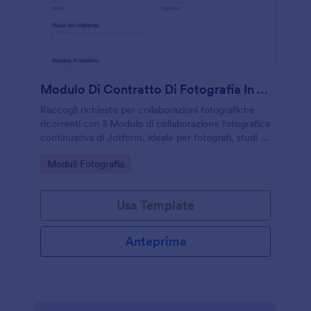
Modulo Di Contratto Di Fotografia In Ritenuta
Raccogli richieste per collaborazioni fotografiche
ricorrenti con il Modulo di collaborazione fotografica
continuativa di Jotform, ideale per fotografi, studi e
agenzie che gestiscono pianificazione, consegne e
Go to Category:
Moduli Fotografia
raccolta dati in un unico modulo online.
Usa Template
Anteprima