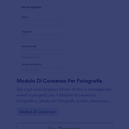
Modulo Di Consenso Per Fotografia
Raccogli autorizzazioni all’uso di foto e immagini per
eventi e progetti con il Modulo di consenso
fotografico, ideale per fotografi, scuole, associazioni
e aziende che desiderano una raccolta dati ordinata
Go to Category:
Moduli di Consenso
con Jotform.
Usa Template