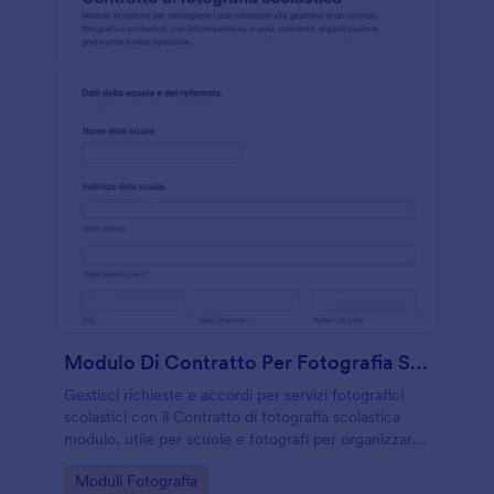
Modulo Di Contratto Per Fotografia Scolastica 📸
Gestisci richieste e accordi per servizi fotografici
scolastici con il Contratto di fotografia scolastica
modulo, utile per scuole e fotografi per organizzare
pianificazione, logistica e raccolta dati in un unico
Go to Category:
Moduli Fotografia
flusso su Jotform.