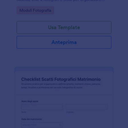
dettagli, comunicazioni e data collection in modo
Go to Category:
Moduli Fotografia
ordinato con Jotform.
Usa Template
Anteprima