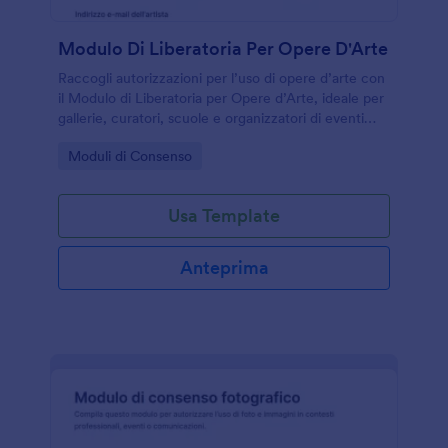
Modulo Di Liberatoria Per Opere D'Arte
Raccogli autorizzazioni per l’uso di opere d’arte con
il Modulo di Liberatoria per Opere d’Arte, ideale per
gallerie, curatori, scuole e organizzatori di eventi
che gestiscono permessi e raccolta dati online con
Go to Category:
Moduli di Consenso
Jotform.
Usa Template
Anteprima