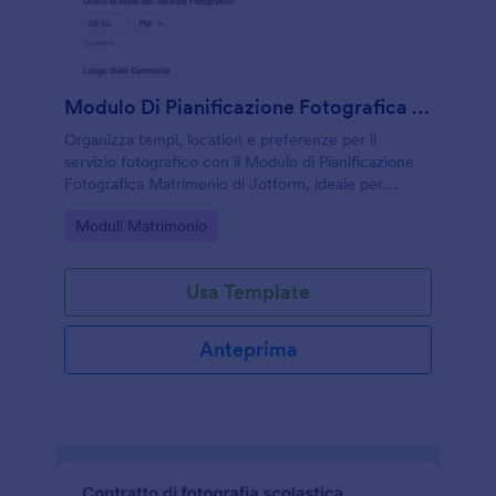
Modulo Di Pianificazione Fotografica Per Il Giorno Del Matrimonio
Organizza tempi, location e preferenze per il
servizio fotografico con il Modulo di Pianificazione
Fotografica Matrimonio di Jotform, ideale per
fotografi, studi e wedding planner che vogliono
Go to Category:
Moduli Matrimonio
gestire la raccolta dati online.
Usa Template
Anteprima