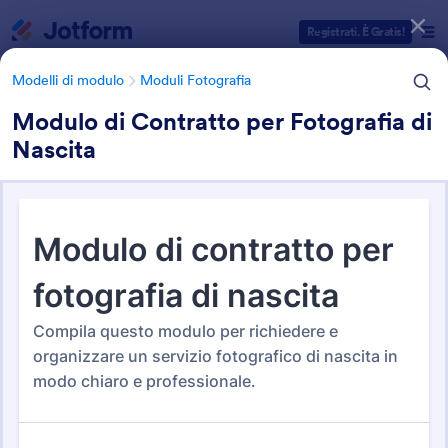
Inizio del dialogo
Registrati. È Gratis!
Modelli di modulo
Moduli Fotografia
Modulo di Contratto per Fotografia di
Nascita
Categorie Template Moduli
Modelli di modulo
Moduli Fotografia
Moduli Fotografia
52 Template