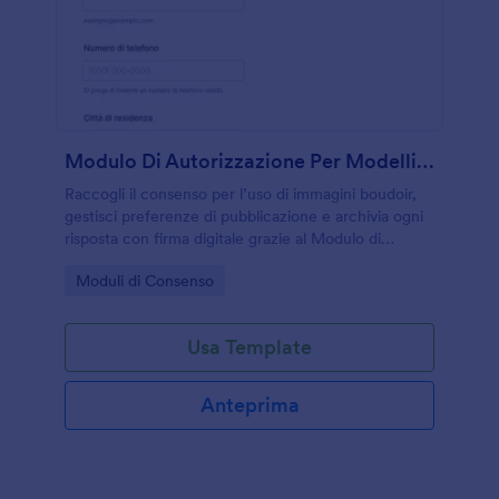
Modulo Di Autorizzazione Per Modelli Boudoir
Raccogli il consenso per l’uso di immagini boudoir,
gestisci preferenze di pubblicazione e archivia ogni
risposta con firma digitale grazie al Modulo di
liberatoria fotografica boudoir di Jotform.
Go to Category:
Moduli di Consenso
Usa Template
Anteprima