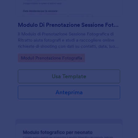
Modulo Di Prenotazione Sessione Fotografica Di Ritratto
Il Modulo di Prenotazione Sessione Fotografica di
Ritratto aiuta fotografi e studi a raccogliere online
richieste di shooting con dati su contatti, data, luogo
e stile per gestire meglio le prenotazioni.
Go to Category:
Moduli Prenotazione Fotografia
Usa Template
Anteprima