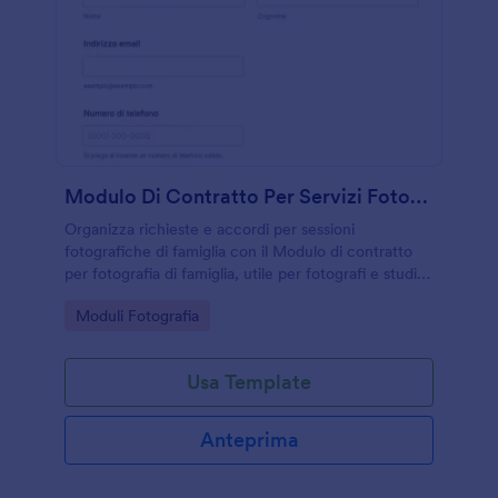
Modulo Di Contratto Per Servizi Fotografici Familiare
Organizza richieste e accordi per sessioni
fotografiche di famiglia con il Modulo di contratto
per fotografia di famiglia, utile per fotografi e studi
per gestire pianificazione, preferenze creative e
Go to Category:
Moduli Fotografia
raccolta dati in modo ordinato.
Usa Template
Anteprima