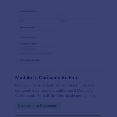
Modulo Di Caricamento Foto
Raccogli foto e dettagli dell’autore per concorsi,
contenuti e consegne creative con il Modulo di
Caricamento Foto di Jotform, ideale per agenzie,
scuole, redazioni e organizzazioni che gestiscono
Go to Category:
Caricamento Documenti
raccolta dati online.