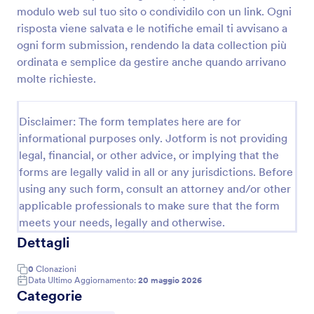
modulo web sul tuo sito o condividilo con un link. Ogni
Modulo Di Prenotazione Del Servizio Fotografico
risposta viene salvata e le notifiche email ti avvisano a
Con questo modulo di prenotazione del servizio
ogni form submission, rendendo la data collection più
fotografico i tuoi clienti possono fornire le loro
ordinata e semplice da gestire anche quando arrivano
informazioni di contatto, dire quante persone
molte richieste.
devono essere incluse, selezionare la data e l'ora del
Go to Category:
Moduli Fotografia
servizio fotografico, selezionare un luogo e il tipo di
servizio fotografico. Il modulo include un contratto e
Disclaimer: The form templates here are for
un accordo sul copyright, nonché un'opzione di
informational purposes only. Jotform is not providing
Usa Template
pagamento del deposito. Il modello consente di
legal, financial, or other advice, or implying that the
raccogliere informazioni sulla prenotazione e sul
pagamento in modo sicuro.
forms are legally valid in all or any jurisdictions. Before
Anteprima
using any such form, consult an attorney and/or other
applicable professionals to make sure that the form
meets your needs, legally and otherwise.
Dettagli
0
Clonazioni
Data Ultimo Aggiornamento:
20 maggio 2026
Categorie