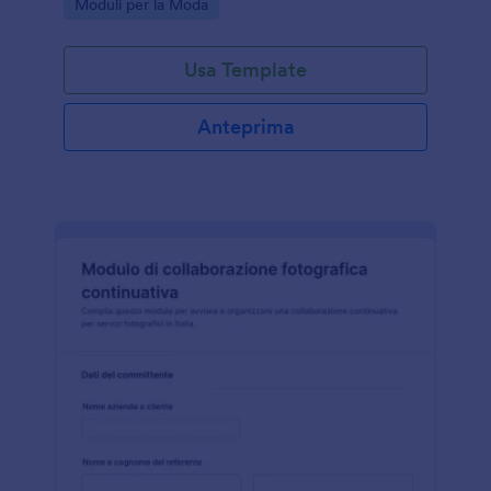
Go to Category:
Moduli per la Moda
ordinata.
Usa Template
Anteprima