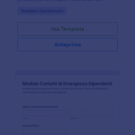
competenze, motivazione e obiettivi in azienda.
Go to Category:
Template Questionario
Usa Template
Anteprima