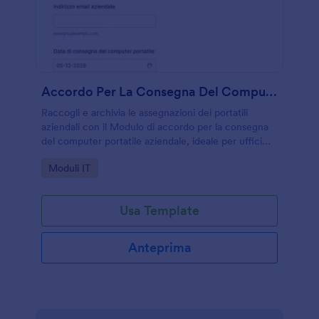
Accordo Per La Consegna Del Computer Portatile Aziendale Modulo
Raccogli e archivia le assegnazioni dei portatili
aziendali con il Modulo di accordo per la consegna
del computer portatile aziendale, ideale per uffici
informatici e amministrazione che gestiscono
Go to Category:
Moduli IT
consegne e responsabilità dei dispositivi.
Usa Template
Anteprima