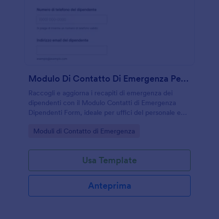
Modulo Di Contatto Di Emergenza Per Dipendenti
Raccogli e aggiorna i recapiti di emergenza dei
dipendenti con il Modulo Contatti di Emergenza
Dipendenti Form, ideale per uffici del personale e
responsabili di reparto che vogliono migliorare la
Go to Category:
Moduli di Contatto di Emergenza
raccolta dati e la reperibilità in azienda.
Usa Template
Anteprima