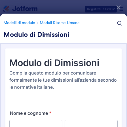
Inizio del dialogo
Registrati. È Gratis!
Modelli di modulo
Moduli Risorse Umane
Modulo di Dimissioni
Categorie Template Moduli
Modelli di modulo
Moduli Risorse Umane
Template Modulo Risorse
Umane (RU)
652 Template