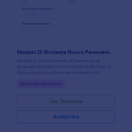
Modulo Di Richiesta Nuovo Personale IT
Gestisci le richieste interne di inserimento di
personale informatico con il Modulo di Richiesta di
Nuova Assunzione Personale Informatico di
Jotform, utile a reparti e uffici del personale per
Go to Category:
Moduli Risorse Umane
organizzare la raccolta dati in modo coerente.
Usa Template
Anteprima