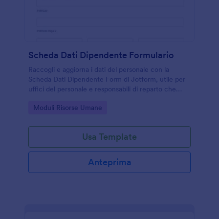
Scheda Dati Dipendente Formulario
Raccogli e aggiorna i dati del personale con la
Scheda Dati Dipendente Form di Jotform, utile per
uffici del personale e responsabili di reparto che
vogliono centralizzare la raccolta dati e gestire ogni
Go to Category:
Moduli Risorse Umane
risposta del modulo.
Usa Template
Anteprima