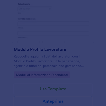
Modulo Profilo Lavoratore
Raccogli e aggiorna i dati dei lavoratori con il
Modulo Profilo Lavoratore, utile per aziende,
agenzie e uffici del personale che gestiscono
candidature, turni e disponibilità con Jotform.
Go to Category:
Moduli di Informazione Dipendenti
Usa Template
Anteprima