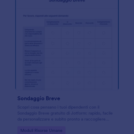
Sondaggio Breve
Scopri cosa pensano i tuoi dipendenti con il
Sondaggio Breve gratuito di Jotform: rapido, facile
da personalizzare e subito pronto a raccogliere
risposte.
Go to Category:
Moduli Risorse Umane