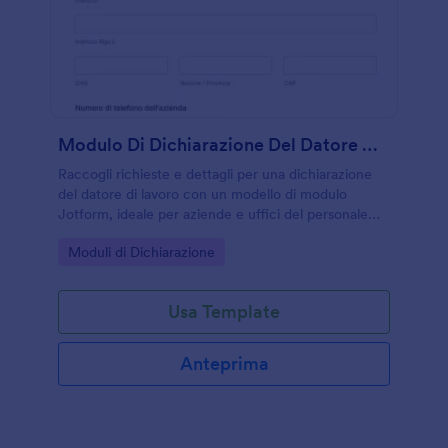
Modulo Di Dichiarazione Del Datore Di Lavoro
Raccogli richieste e dettagli per una dichiarazione
del datore di lavoro con un modello di modulo
Jotform, ideale per aziende e uffici del personale
che vogliono gestire emissione e consegna del
Go to Category:
Moduli di Dichiarazione
documento online.
Usa Template
Anteprima