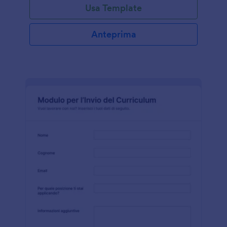
Usa Template
chilometraggio, tariffa per chilometro e rimborso
totale. Il calcolo del chilometraggio utilizza lo
strumento Tabella di Input che mostra i dati sul
Anteprima
chilometraggio in un formato tabellare. Questa
tabella contiene data, destinazione, descrizione,
inizio contachilometri, fine contachilometri e
chilometri totali. Ha una logica condizionale
intelligente che sottrae il valore dei chilometri finali a
quello dei chilometri iniziali. Questo modello di
modulo utilizza anche il Widget di Calcolo che
cattura il chilometraggio totale e lo moltiplica per la
tariffa per ottenere il valore del rimborso totale.
Questo modello di modulo utilizza anche il campo
Caricamento File che consente all'utente di caricare
file PDF o JPG delle ricevute nel caso in cui sia
necessario.