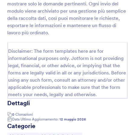
mostrare solo le domande pertinenti. Ogni invio del
modulo viene archiviato per una gestione più semplice
della raccolta dati, così puoi monitorare le richieste,
Modulo Di Domanda Di Lavoro
esportare le informazioni e mantenere un flusso di
Un tipico modulo di domanda di lavoro che ti aiuta a
lavoro più ordinato.
raccogliere tutte le informazioni personali e di
contatto necessarie dei tuoi candidati; conoscere le
loro abilità, corsi di formazione e i loro risultati;
Disclaimer: The form templates here are for
Go to Category:
Moduli Risorse Umane
chiedere loro di caricare i file necessari; e raccogli
informational purposes only. Jotform is not providing
dati preziosi per la tua attività chiedendo ai candidati
come hanno sentito parlare di te. Con molti altri
legal, financial, or other advice, or implying that the
Usa Template
strumenti e widget personalizzabili, crea il tuo
forms are legally valid in all or any jurisdictions. Before
modulo usando questo come base.
using any such form, consult an attorney and/or other
Anteprima
applicable professionals to make sure that the form
meets your needs, legally and otherwise.
Dettagli
0
Clonazioni
Data Ultimo Aggiornamento:
12 maggio 2026
Categorie