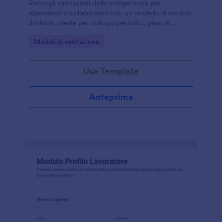
Raccogli valutazioni delle competenze per
dipendenti o collaboratori con un modello di modulo
Jotform, ideale per colloqui periodici, piani di
sviluppo e monitoraggio delle performance in
Go to Category:
Moduli di valutazione
azienda.
Usa Template
Anteprima