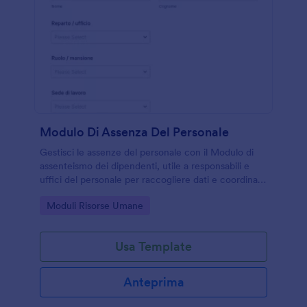
Modulo Di Assenza Del Personale
Gestisci le assenze del personale con il Modulo di
assenteismo dei dipendenti, utile a responsabili e
uffici del personale per raccogliere dati e coordinare
comunicazioni e rientri con Jotform.
Go to Category:
Moduli Risorse Umane
Usa Template
Anteprima