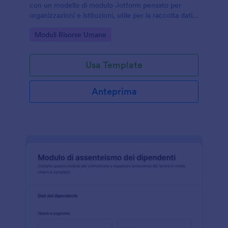
con un modello di modulo Jotform pensato per
organizzazioni e istituzioni, utile per la raccolta dati,
l’invio del modulo online e la gestione ordinata delle
Go to Category:
Moduli Risorse Umane
valutazioni interne.
Usa Template
Anteprima