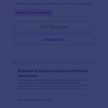
Jotform, ideale per supervisori e uffici del personale
che vogliono standardizzare la raccolta dati e
Go to Category:
Moduli Risorse Umane
archiviare ogni risposta del modulo.
Usa Template
Anteprima