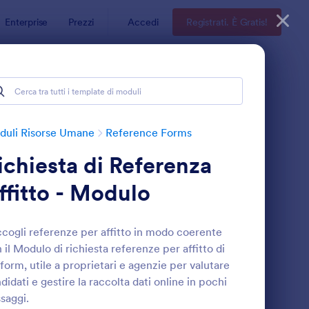
Enterprise
Prezzi
Accedi
Registrati. È Gratis!
duli Risorse Umane
Reference Forms
ichiesta di Referenza
ffitto - Modulo
cogli referenze per affitto in modo coerente
 il Modulo di richiesta referenze per affitto di
odulo Di Referenza
: Modulo Di Referenz
Anteprima
form, utile a proprietari e agenzie per valutare
didati e gestire la raccolta dati online in pochi
saggi.