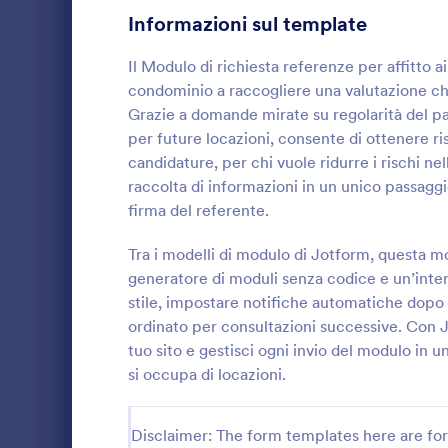
Informazioni sul template
Moduli di Gioco
9
Il Modulo di richiesta referenze per affitto a
Moduli Assistenza Sanitaria
752
condominio a raccogliere una valutazione chi
Moduli Risorse Umane
Grazie a domande mirate su regolarità del 
634
per future locazioni, consente di ottenere ri
Moduli di Valutazione Dipendenti
68
candidature, per chi vuole ridurre i rischi nel
raccolta di informazioni in un unico passaggi
Moduli di Informazione Dipendenti
63
Gestisci rich
firma del referente.
creditizie co
Moduli Domanda di Lavoro
44
referenza cre
Tra i modelli di modulo di Jotform, questa 
acquisti, am
generatore di moduli senza codice e un’interf
Moduli per Rapporto Incidente sul Lavoro
30
Go to Cate
Moduli Do
vogliono velo
stile, impostare notifiche automatiche dopo 
tracciare og
Moduli di Monitoraggio delle Performance
ordinato per consultazioni successive. Con J
25
tuo sito e gestisci ogni invio del modulo in 
Moduli Richiesta Informazioni
23
si occupa di locazioni.
Sondaggi Risorse Umane
21
Disclaimer: The form templates here are for 