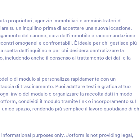
: Richiesta Di Referenze Creditizie Form
: V
Anteprima
Anteprima
iuta proprietari, agenzie immobiliari e amministratori di
ara su un inquilino prima di accettare una nuova locazione.
pagamento del canone, cura dell’immobile e raccomandazione
scontri omogenei e confrontabili. È ideale per chi gestisce più
la scelta dell’inquilino e per chi desidera centralizzare la
Richiesta Di Referenze Creditizie Form
Valutazione Del Referent
o, includendo anche il consenso al trattamento dei dati e la
ieste aziendali di referenze
Il Modulo di Valutazione Referen
n il Modulo di richiesta di
la raccolta dati per ottenere fee
ditizia, ideale per uffici
comparabili su qualità professiona
modello di modulo si personalizza rapidamente con un
ministrazione e consulenti che
collaborazione, ideale per aziende
accia di trascinamento. Puoi adattare testi e grafica al tuo
gory:
Go to Category:
manda Credito
Moduli di valutazione
cizzare la raccolta dati e
formazione che vogliono gestire 
ogni invio del modulo e organizzare la raccolta dati in modo
ni invio del modulo in Jotform.
risposta in modo ordinato con Jo
otform, condividi il modulo tramite link o incorporamento sul
Usa Template
Usa Template
un unico spazio, rendendo più semplice il lavoro quotidiano di ch
informational purposes only. Jotform is not providing legal,