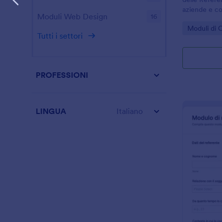
aziende e con
Moduli Web Design
16
nella gestion
Go to Cate
Moduli di 
candidato pe
Tutti i settori
ordinato con
PROFESSIONI
LINGUA
Italiano