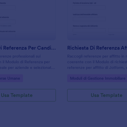
: Modulo Di Referenza Per Candidati
: R
Anteprima
Anteprima
Modulo Di Referenza Per Candidati
erenze professionali sui
Raccogli referenze per affitto in
n il Modulo di Referenza per
coerente con il Modulo di richies
deale per aziende e selezionatori
referenze per affitto di Jotform, u
 standardizzare la raccolta dati
proprietari e agenzie per valutare
gory:
Go to Category:
sorse Umane
Moduli di Gestione Immobiliare
ni risposta del modulo in modo
e gestire la raccolta dati online i
passaggi.
Usa Template
Usa Template