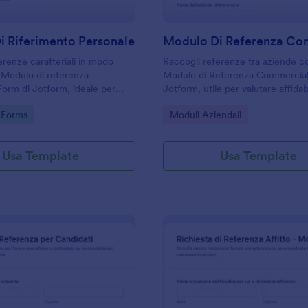
i Riferimento Personale
erenze caratteriali in modo
Raccogli referenze tra aziende co
l Modulo di referenza
Modulo di Referenza Commercial
 Form di Jotform, ideale per
Jotform, utile per valutare affidabi
missioni e valutazioni in
puntualità nei pagamenti di client
gory:
Go to Category:
 Forms
Moduli Aziendali
ole e organizzazioni con
fornitori e supportare decisioni
 online.
amministrative e di acquisto.
Usa Template
Usa Template