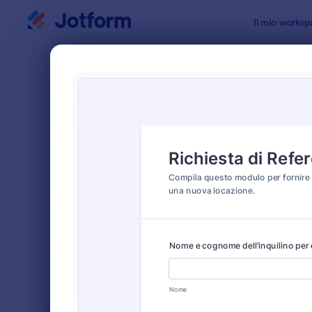
Inizio del dialogo
Il mio worksp
Modelli di
Refe
ORDINA PER
Popolari
19 Templat
LAYOUT DEL
Classico
MODULO
TIPOLOGIA
SETTORI