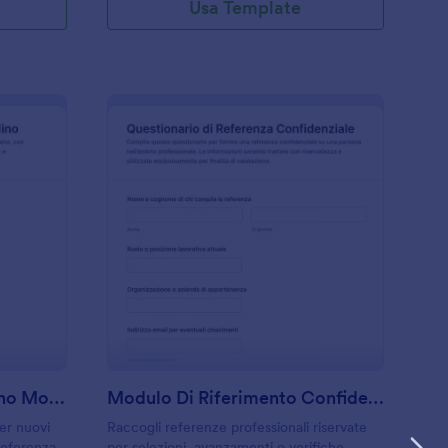
Usa Template
erifica Referenza Inquilino Modulo
: Modulo Di Riferime
Anteprima
Verifica Referenza Inquilino Modulo
Modulo Di Riferimento Confidenziale
er nuovi
Raccogli referenze professionali riservate
 referenza
per selezioni, avanzamenti o verifiche