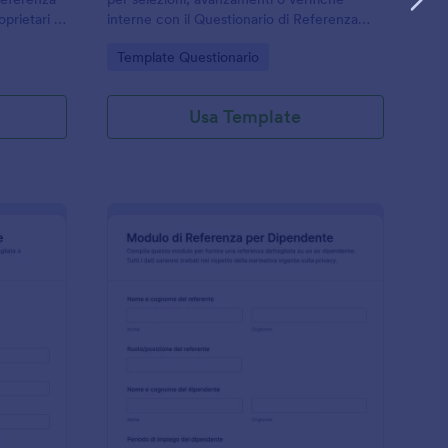
oprietari e
interne con il Questionario di Referenza
la
Confidenziale Form di Jotform,
Go to Category:
Template Questionario
ta in un
personalizzabile dai modelli di modulo e
facile da condividere online.
Usa Template
odulo Di Referenza Commerciale
: Modulo Di Referenz
Anteprima