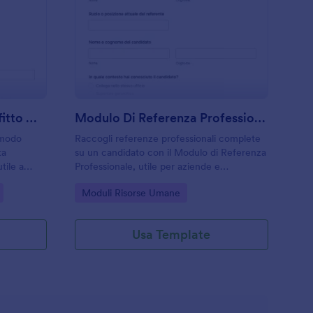
ichiesta Di Referenza Affitto Modulo
: Modulo Di Referenz
Anteprima
Richiesta Di Referenza Affitto Modulo
Modulo Di Referenza Professionale
 modo
Raccogli referenze professionali complete
ta
su un candidato con il Modulo di Referenza
tile a
Professionale, utile per aziende e
 candidati
selezionatori che vogliono velocizzare la
Go to Category:
Moduli Risorse Umane
n pochi
raccolta dati e gestire ogni invio del modulo
in modo ordinato con Jotform.
Usa Template