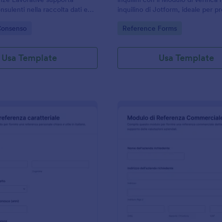
sulenti nella raccolta dati e
inquilino di Jotform, ideale per pr
e delle autorizzazioni del
agenzie che vogliono velocizzare 
gory:
Go to Category:
Consenso
Reference Forms
r avviare le verifiche in modo
raccolta dati e gestire ogni rispos
 Jotform.
unico posto.
Usa Template
Usa Template
: Modulo Di Riferimento Personale
: M
Anteprima
Anteprima