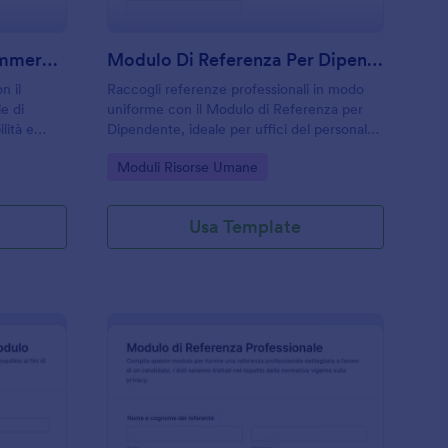
Modulo Di Referenza Commerciale
Modulo Di Referenza Per Dipendente
n il
Raccogli referenze professionali in modo
e di
uniforme con il Modulo di Referenza per
lità e
Dipendente, ideale per uffici del personale
i o
e selezionatori che vogliono velocizzare la
Go to Category:
Moduli Risorse Umane
data collection e gestire ogni risposta in
Jotform.
Usa Template