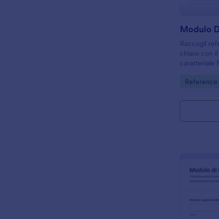
Modulo D
Raccogli ref
chiaro con i
caratteriale
selezioni, am
Go to Cate
Reference
aziende, scu
raccolta dati