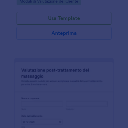
Go to Category:
Moduli di Valutazione del Cliente
vogliono una raccolta dati ordinata.
Usa Template
Anteprima