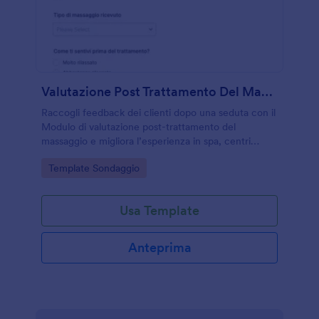
Valutazione Post Trattamento Del Massaggio
Raccogli feedback dei clienti dopo una seduta con il
Modulo di valutazione post-trattamento del
massaggio e migliora l’esperienza in spa, centri
benessere e studi di massoterapia con Jotform.
Go to Category:
Template Sondaggio
Usa Template
Anteprima