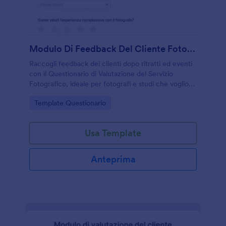
Modulo Di Feedback Del Cliente Fotografico
Raccogli feedback dei clienti dopo ritratti ed eventi
con il Questionario di Valutazione del Servizio
Fotografico, ideale per fotografi e studi che vogliono
migliorare qualità, comunicazione e puntualità
Go to Category:
Template Questionario
tramite Jotform.
Usa Template
Anteprima