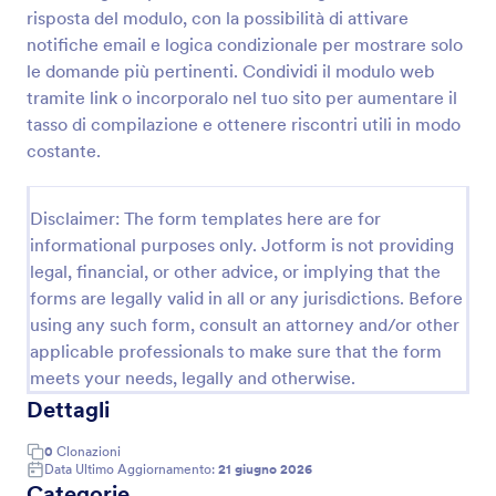
risposta del modulo, con la possibilità di attivare
notifiche email e logica condizionale per mostrare solo
Modulo Di Feedback Sulla Formazione
le domande più pertinenti. Condividi il modulo web
tramite link o incorporalo nel tuo sito per aumentare il
Questionario di Valutazione Coaching Form facilita la
tasso di compilazione e ottenere riscontri utili in modo
raccolta di feedback dopo le sessioni per coach,
consulenti e aziende, migliorando la qualità del
costante.
servizio con Jotform e un modello di modulo
Go to Category:
Moduli di Coaching
personalizzabile.
Disclaimer: The form templates here are for
informational purposes only. Jotform is not providing
Usa Template
legal, financial, or other advice, or implying that the
forms are legally valid in all or any jurisdictions. Before
Anteprima
using any such form, consult an attorney and/or other
applicable professionals to make sure that the form
meets your needs, legally and otherwise.
Dettagli
0
Clonazioni
Data Ultimo Aggiornamento:
21 giugno 2026
Categorie