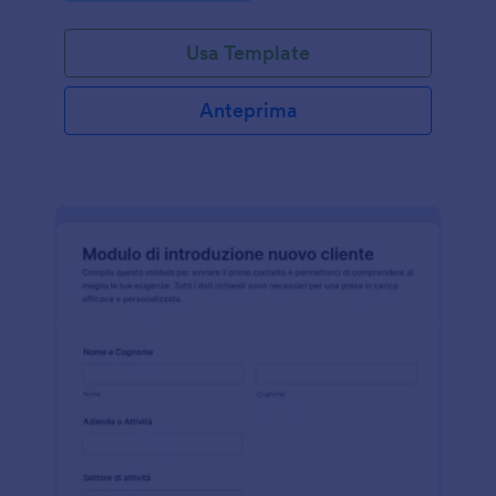
a sviluppare nuove opportunità di business, questo
modello ti permette di raccogliere dati su aziende
Usa Template
che possiedi, che vorresti acquisire o con cui hai già
collaborato in passato. Personalizza il modulo in base
alle tue esigenze e condividilo facilmente con i tuoi
Anteprima
clienti: le risposte possono essere raccolte da
qualsiasi dispositivo tramite link, integrazione o app
mobile.Se sei un titolare d’azienda e vuoi raccogliere
informazioni dai tuoi clienti, oppure comprendere
meglio la loro attività, questo modulo gratuito e
personalizzabile è la soluzione ideale. Puoi
aggiungere il tuo logo, modificare colori e font
oppure inserire campi specifici per ottenere
esattamente i dati di cui hai bisogno.