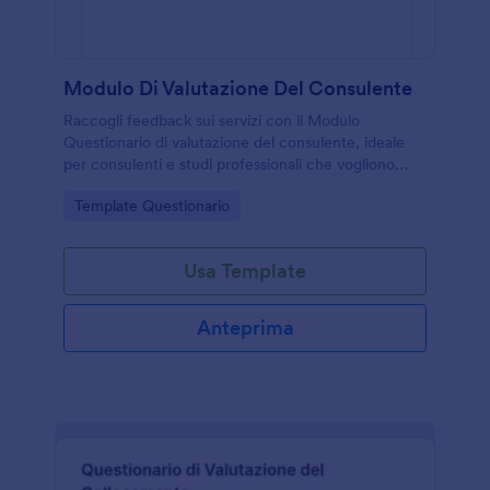
Modulo Di Valutazione Del Consulente
Raccogli feedback sui servizi con il Modulo
Questionario di valutazione del consulente, ideale
per consulenti e studi professionali che vogliono
migliorare l’esperienza cliente tramite valutazioni e
Go to Category:
Template Questionario
data collection con Jotform.
Usa Template
Anteprima