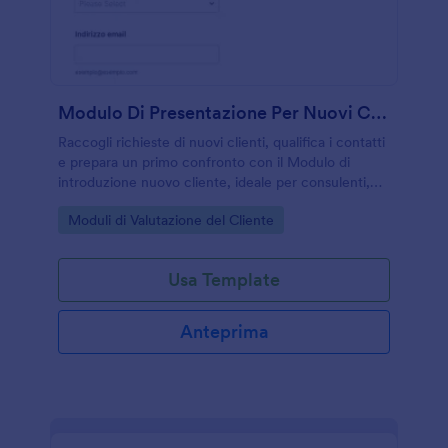
Modulo Di Presentazione Per Nuovi Clienti
Raccogli richieste di nuovi clienti, qualifica i contatti
e prepara un primo confronto con il Modulo di
introduzione nuovo cliente, ideale per consulenti,
agenzie e fornitori di servizi che vogliono
Go to Category:
Moduli di Valutazione del Cliente
centralizzare la data collection.
Usa Template
Anteprima