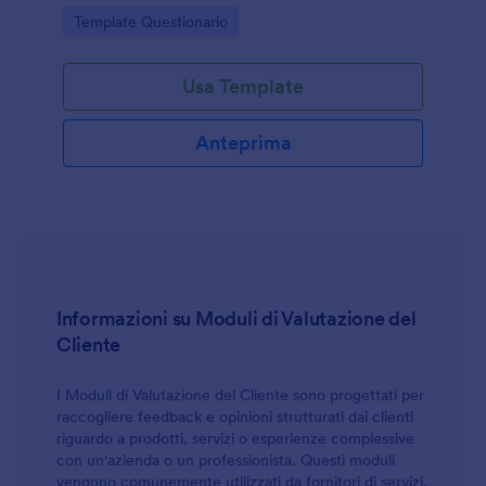
dentistici e cliniche che vogliono migliorare qualità
Go to Category:
Template Questionario
percepita e servizio.
Usa Template
Anteprima
Informazioni su Moduli di Valutazione del
Cliente
I Moduli di Valutazione del Cliente sono progettati per
raccogliere feedback e opinioni strutturati dai clienti
riguardo a prodotti, servizi o esperienze complessive
con un'azienda o un professionista. Questi moduli
vengono comunemente utilizzati da fornitori di servizi,