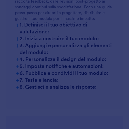
raccolta feedback, dalle revisioni post-progetto ai
sondaggi continui sulla soddisfazione. Ecco una guida
passo-passo per aiutarti a progettare, distribuire e
gestire il tuo modulo per il massimo impatto:
+
1. Definisci il tuo obiettivo di
valutazione:
+
2. Inizia a costruire il tuo modulo:
+
3. Aggiungi e personalizza gli elementi
del modulo:
+
4. Personalizza il design del modulo:
+
5. Imposta notifiche e automazioni:
+
6. Pubblica e condividi il tuo modulo:
Campi di base:
+
7. Testa e lancia:
+
8. Gestisci e analizza le risposte:
Scale di valutazione:
Scelta multipla o menu a tendina:
Campi di testo lunghi:
Opzionale: