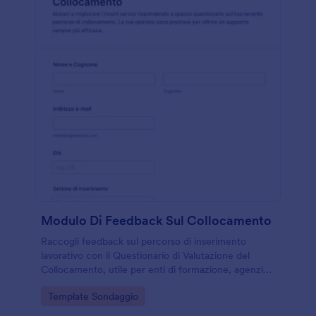
Modulo Di Feedback Sul Collocamento
Raccogli feedback sul percorso di inserimento
lavorativo con il Questionario di Valutazione del
Collocamento, utile per enti di formazione, agenzie
per il lavoro e servizi al cittadino che vogliono
Go to Category:
Template Sondaggio
migliorare supporto e risultati tramite Jotform.