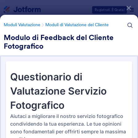
Inizio del dialogo
Registrati. È Gratis!
Moduli Valutazione
Moduli di Valutazione del Cliente
Modulo di Feedback del Cliente
Fotografico
Categorie Template Moduli
Moduli Valutazione
Moduli di Valutazione del Cliente
Moduli di Valutazione del
Cliente
11 Template