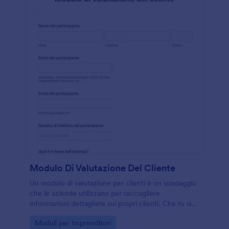
Modulo Di Valutazione Del Cliente
Un modulo di valutazione per clienti è un sondaggio
che le aziende utilizzano per raccogliere
informazioni dettagliate sui propri clienti. Che tu sia
un esperto di marketing che vuole conoscere
Go to Category:
Moduli per Imprenditori
meglio i propri clienti o un imprenditore interessato