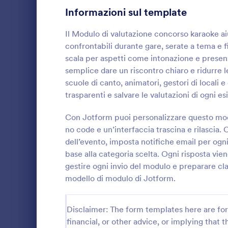
Informazioni sul template
Moduli di Iscrizione
56
Il Modulo di valutazione concorso karaoke aiu
Votazione
20
confrontabili durante gare, serate a tema e fin
scala per aspetti come intonazione e presen
Moduli Riassunto
5
semplice dare un riscontro chiaro e ridurre le 
scuole di canto, animatori, gestori di locali 
Moduli di Approvazione
86
Modulo D
trasparenti e salvare le valutazioni di ogni es
Moduli di valutazione
132
Raccogli fee
incontri, wo
Con Jotform puoi personalizzare questo mode
Moduli di Presenza
16
Modulo di de
no code e un’interfaccia trascina e rilascia. 
Jotform, uti
dell’evento, imposta notifiche email per ogni 
Go to Cate
Moduli di V
Revisione
vogliono migl
48
base alla categoria scelta. Ogni risposta vien
risultati.
gestire ogni invio del modulo e preparare cla
Moduli di autorizzazione
117
modello di modulo di Jotform.
Moduli Premiazione
8
Disclaimer: The form templates here are for 
Moduli per il Black Friday
4
financial, or other advice, or implying that th