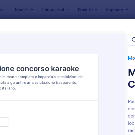
ace
Modelli
Integrazioni
Prodotti
Supporto
 modulo
Moduli Valutazione
Moduli di Valutazione degli Even
i di Valutazione degli Eventi
Mod
M
C
Rac
con
: Questionario Di Valutazione Del Relatore
: M
Anteprima
Anteprima
con
loc
rac