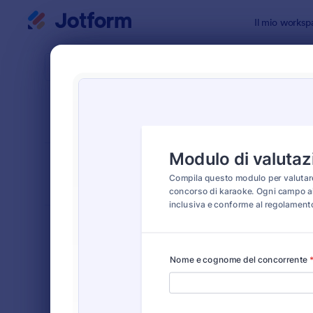
Inizio del dialogo
Il mio worksp
Modelli di
Modul
ORDINA PER
Popolari
7 Template
LAYOUT DEL
Classico
MODULO
TIPOLOGIA
Moduli Ordine
560
Moduli di Registrazione
466