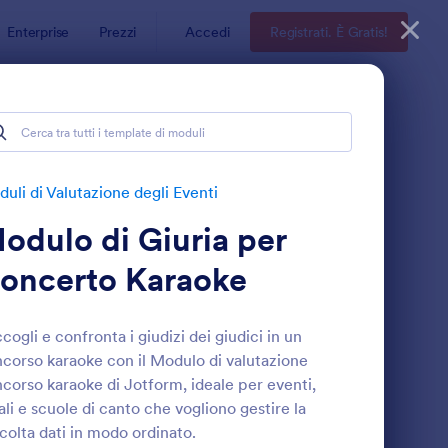
Enterprise
Prezzi
Accedi
Registrati. È Gratis!
ti
uli di Valutazione degli Eventi
odulo di Giuria per
oncerto Karaoke
cogli e confronta i giudizi dei giudici in un
corso karaoke con il Modulo di valutazione
odulo Di Giuria Per Concerto Karaoke
: Modulo Di Valutazi
Anteprima
corso karaoke di Jotform, ideale per eventi,
ali e scuole di canto che vogliono gestire la
colta dati in modo ordinato.