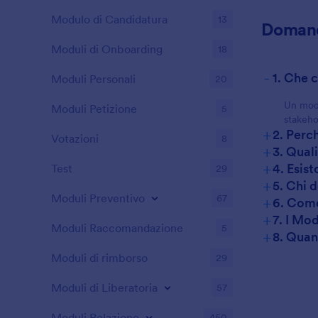
Modulo di Candidatura
13
Domand
Moduli di Onboarding
18
-
1. Che 
Moduli Personali
20
Un modu
Moduli Petizione
5
stakeho
+
2. Perc
Votazioni
8
+
3. Qual
+
4. Esist
Test
29
+
5. Chi 
Moduli Preventivo
+
67
6. Come
+
7. I Mo
Moduli Raccomandazione
5
+
8. Quan
Moduli di rimborso
29
Moduli di Liberatoria
57
Moduli Relazione
450