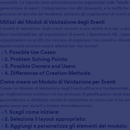
necessità. Le risposte sono automaticamente organizzate nelle Tabelle Jo
generazione di report. L'integrazione con altri strumenti, e le notifiche
processo di raccolta dei feedback, aiutando gli organizzatori di eventi a
Utilizzi dei Moduli di Valutazione degli Eventi
I moduli di valutazione degli eventi servono a una varietà di scopi, a se
Sono inestimabili per gli organizzatori di eventi, i dipartimenti HR, i team
organizzazioni no profit che cercano di migliorare i loro eventi e dimost
questi moduli possono essere adattati per vari scenari:
+
1. Possible Use Cases:
+
2. Problem Solving Points:
+
3. Possible Owners and Users:
+
4. Differences of Creation Methods:
Come creare un Modulo di Valutazione per Eventi
Creare un Modulo di Valutazione degli Eventi efficace è fondamentale p
un miglioramento continuo nel tuo processo di pianificazione degli eve
personalizzare e distribuire moduli di valutazione su misura per il tuo e
passo passo per aiutarti a iniziare immediatamente:
+
1. Scegli come iniziare:
+
2. Seleziona il layout appropriato:
+
3. Aggiungi e personalizza gli elementi del modulo: