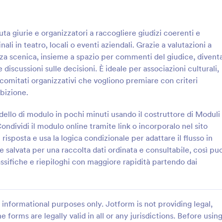
: Modulo Di Riepilogo Evento
: M
Anteprima
Anteprima
ta giurie e organizzatori a raccogliere giudizi coerenti e
ali in teatro, locali o eventi aziendali. Grazie a valutazioni a
za scenica, insieme a spazio per commenti del giudice, divent
discussioni sulle decisioni. È ideale per associazioni culturali,
e comitati organizzativi che vogliono premiare con criteri
i Riepilogo Evento
ibizione.
dback e lezioni apprese dopo
Documenta risultati, criticità e az
rkshop o conferenze con il
successive dopo un evento con i
llo di modulo in pochi minuti usando il costruttore di Moduli
briefing dell’evento di
resoconto di completamento even
Condividi il modulo online tramite link o incorporalo nel sito
le per team organizzativi che
per aziende, associazioni e organi
risposta e usa la logica condizionale per adattare il flusso in
gory:
Go to Category:
alutazione degli Eventi
Moduli Relazione
iorare logistica, contenuti e
che vogliono una raccolta dati co
e salvata per una raccolta dati ordinata e consultabile, così pu
Jotform.
ssifiche e riepiloghi con maggiore rapidità partendo dai
Usa Template
Usa Template
informational purposes only. Jotform is not providing legal,
e forms are legally valid in all or any jurisdictions. Before usin