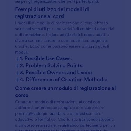
sia per gli organizzatori che per i partecipanti.
Esempi di utilizzo dei modelli di
registrazione ai corsi
I modelli di modulo di registrazione ai corsi offrono
soluzioni versatili per una varietà di ambienti educativi
e di formazione. La loro adattabilità li rende adatti a
diversi scenari, ciascuno con requisiti ed esigenze
uniche. Ecco come possono essere utilizzati questi
moduli:
+
1. Possible Use Cases:
+
2. Problem Solving Points:
Iscrizione ai corsi scolastici e universitari:
+
3. Possible Owners and Users:
+
4. Differences of Creation Methods:
Iscrizione Accademica:
Come creare un modulo di registrazione al
Iscrizione a Workshop e Seminari:
corso
Creare un modulo di registrazione ai corsi con
Workshop/Seminari:
Jotform è un processo semplice che può essere
Registrazione ai corsi online:
personalizzato per adattarsi a qualsiasi scenario
educativo o formativo. Che tu stia iscrivendo studenti
Corsi online:
a un corso semestrale, registrando partecipanti per un
Programmi di Formazione Aziendale: