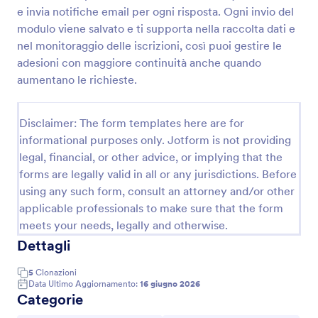
e invia notifiche email per ogni risposta. Ogni invio del
modulo viene salvato e ti supporta nella raccolta dati e
Modulo Di Sostituzione Dei Corsi
nel monitoraggio delle iscrizioni, così puoi gestire le
adesioni con maggiore continuità anche quando
Gestisci le richieste di sostituzione di un corso
aumentano le richieste.
universitario con un modello di modulo Jotform
pensato per segreterie e studenti, utile per raccolta
dati, allegati e gestione delle risposte in un unico
Go to Category:
Disclaimer: The form templates here are for
Moduli per l'Istruzione
flusso digitale.
informational purposes only. Jotform is not providing
legal, financial, or other advice, or implying that the
Usa Template
forms are legally valid in all or any jurisdictions. Before
using any such form, consult an attorney and/or other
Anteprima
applicable professionals to make sure that the form
meets your needs, legally and otherwise.
Dettagli
5
Clonazioni
Data Ultimo Aggiornamento:
16 giugno 2026
Categorie