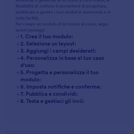
workshop o gestendo le iscrizioni a corsi online, la
flessibilità di Jotform ti permetterà di progettare,
Formazione Aziendale:
pubblicare e gestire i tuoi moduli in autonomia e in
tutta facilità.
Attività extrascolastiche:
Per creare un modulo di iscrizione al corso, segui
questi passaggi:
+
1. Crea il tuo modulo:
+
2. Seleziona un layout:
+
3. Aggiungi i campi desiderati:
+
4. Personalizza in base al tuo caso
d'uso:
+
5. Progetta e personalizza il tuo
modulo:
+
6. Imposta notifiche e conferme:
+
7. Pubblica e condividi:
+
8. Testa e gestisci gli invii: