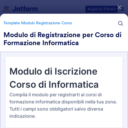
Inizio del dialogo
Registrati. È Gratis!
Template Modulo Registrazione Corso
Modulo di Registrazione per Corso di
Formazione Informatica
Categorie Template Moduli
Moduli di Registrazione
Template Modulo Registrazione Corso
Template Modulo
Registrazione Corso
3 Template