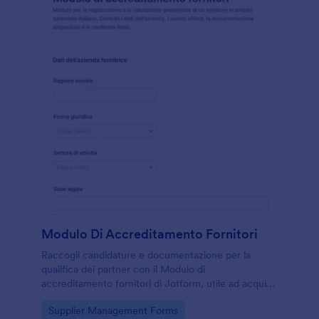
Modulo Di Accreditamento Fornitori
Raccogli candidature e documentazione per la
qualifica dei partner con il Modulo di
accreditamento fornitori di Jotform, utile ad acquisti
e amministrazione per semplificare la data collection
Go to Category:
Supplier Management Forms
e gestire ogni risposta.