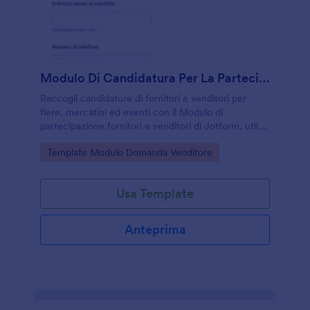
Modulo Di Candidatura Per La Partecipazione Dei Fornitori
Raccogli candidature di fornitori e venditori per
fiere, mercatini ed eventi con il Modulo di
partecipazione fornitori e venditori di Jotform, utile
per valutare profili e gestire le risposte in un unico
Go to Category:
Template Modulo Domanda Venditore
flusso di raccolta dati.
Usa Template
Anteprima