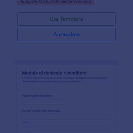
Go to Category:
Template Modulo Domanda Venditore
Jotform.
Usa Template
Anteprima