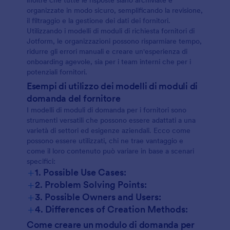
inoltre che tutte le risposte siano archiviate e
organizzate in modo sicuro, semplificando la revisione,
il filtraggio e la gestione dei dati dei fornitori.
Utilizzando i modelli di moduli di richiesta fornitori di
Jotform, le organizzazioni possono risparmiare tempo,
ridurre gli errori manuali e creare un'esperienza di
onboarding agevole, sia per i team interni che per i
potenziali fornitori.
Esempi di utilizzo dei modelli di moduli di
domanda del fornitore
I modelli di moduli di domanda per i fornitori sono
strumenti versatili che possono essere adattati a una
varietà di settori ed esigenze aziendali. Ecco come
possono essere utilizzati, chi ne trae vantaggio e
come il loro contenuto può variare in base a scenari
specifici:
+
1. Possible Use Cases:
+
2. Problem Solving Points:
Onboarding dei fornitori:
+
3. Possible Owners and Users:
+
4. Differences of Creation Methods:
Registrazione dei venditori dell'evento:
Come creare un modulo di domanda per