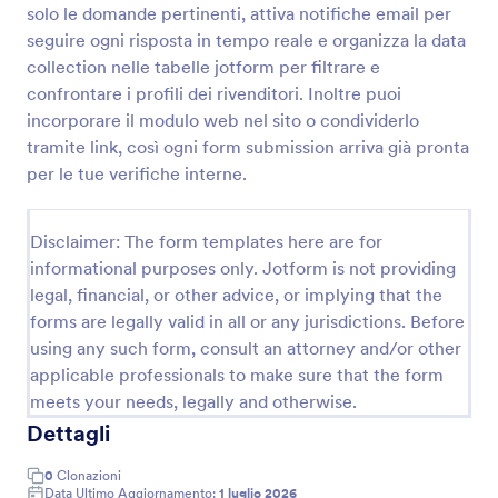
solo le domande pertinenti, attiva notifiche email per
seguire ogni risposta in tempo reale e organizza la data
collection nelle tabelle jotform per filtrare e
Modulo Di Qualificazione Fornitori
confrontare i profili dei rivenditori. Inoltre puoi
Raccogli e confronta le candidature dei fornitori con
incorporare il modulo web nel sito o condividerlo
il Modulo di Qualificazione Fornitori, ideale per uffici
tramite link, così ogni form submission arriva già pronta
acquisti e aziende che vogliono standardizzare la
data collection e gestire ogni risposta in modo
per le tue verifiche interne.
Go to Category:
Supplier Management Forms
ordinato.
Disclaimer: The form templates here are for
Usa Template
informational purposes only. Jotform is not providing
legal, financial, or other advice, or implying that the
Anteprima
forms are legally valid in all or any jurisdictions. Before
using any such form, consult an attorney and/or other
applicable professionals to make sure that the form
meets your needs, legally and otherwise.
Dettagli
0
Clonazioni
Data Ultimo Aggiornamento:
1 luglio 2026