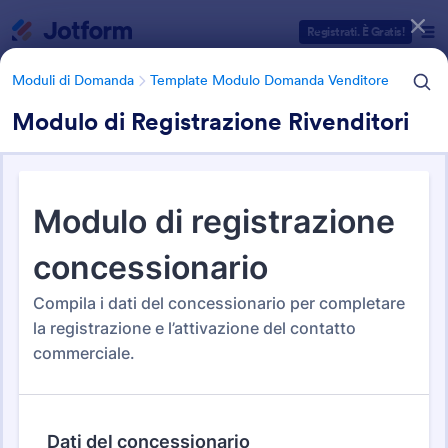
Inizio del dialogo
Registrati. È Gratis!
Moduli di Domanda
Template Modulo Domanda Venditore
Modulo di Registrazione Rivenditori
Categorie Template Moduli
Moduli di Domanda
Template Modulo Domanda Venditore
Template Modulo Domanda
Venditore
15 Template