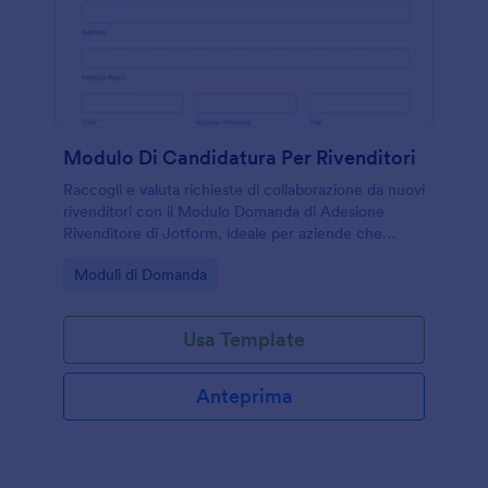
Modulo Di Candidatura Per Rivenditori
Raccogli e valuta richieste di collaborazione da nuovi
rivenditori con il Modulo Domanda di Adesione
Rivenditore di Jotform, ideale per aziende che
vogliono velocizzare la raccolta dati e la gestione di
Go to Category:
Moduli di Domanda
ogni risposta.
Usa Template
Anteprima