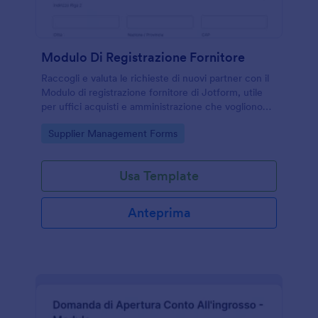
Modulo Di Registrazione Fornitore
Raccogli e valuta le richieste di nuovi partner con il
Modulo di registrazione fornitore di Jotform, utile
per uffici acquisti e amministrazione che vogliono
velocizzare la raccolta dati e gestire ogni invio del
Go to Category:
Supplier Management Forms
modulo in modo ordinato.
Usa Template
Anteprima