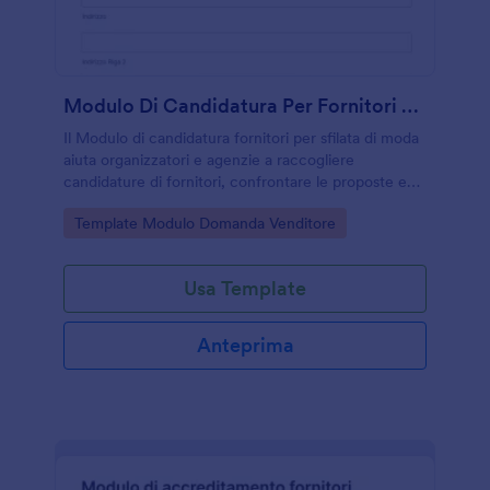
Modulo Di Candidatura Per Fornitori Di Sfilate
Il Modulo di candidatura fornitori per sfilata di moda
aiuta organizzatori e agenzie a raccogliere
candidature di fornitori, confrontare le proposte e
gestire la data collection in modo ordinato con
Go to Category:
Template Modulo Domanda Venditore
Jotform.
Usa Template
Anteprima