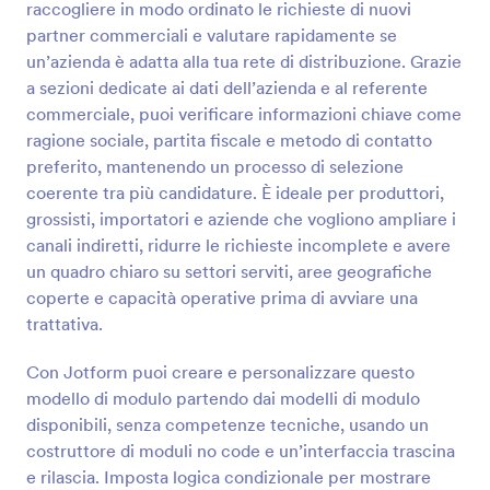
personalizzare questo modello modello e
raccogliere in modo ordinato le richieste di nuovi
aggiungere, modificare o eliminare i campi. Puoi
partner commerciali e valutare rapidamente se
impostare il tuo logo, un'immagine di sfondo,
Anteprima
un’azienda è adatta alla tua rete di distribuzione. Grazie
personalizzare i caratteri e i colori. Il tutto senza
a sezioni dedicate ai dati dell’azienda e al referente
bisogno di programmare.
commerciale, puoi verificare informazioni chiave come
ragione sociale, partita fiscale e metodo di contatto
preferito, mantenendo un processo di selezione
coerente tra più candidature. È ideale per produttori,
grossisti, importatori e aziende che vogliono ampliare i
canali indiretti, ridurre le richieste incomplete e avere
un quadro chiaro su settori serviti, aree geografiche
coperte e capacità operative prima di avviare una
trattativa.
Con Jotform puoi creare e personalizzare questo
modello di modulo partendo dai modelli di modulo
disponibili, senza competenze tecniche, usando un
costruttore di moduli no code e un’interfaccia trascina
e rilascia. Imposta logica condizionale per mostrare