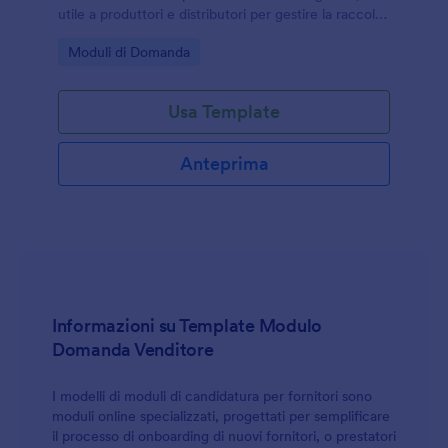
utile a produttori e distributori per gestire la raccolta
dati e ogni invio del modulo in modo ordinato con
Go to Category:
Moduli di Domanda
Jotform.
Usa Template
Anteprima
Informazioni su Template Modulo
Domanda Venditore
I modelli di moduli di candidatura per fornitori sono
moduli online specializzati, progettati per semplificare
il processo di onboarding di nuovi fornitori, o prestatori