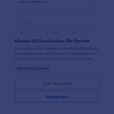
Modulo Di Candidatura Per Partner
Raccogli e valuta candidature di aziende interessate
a una partnership con il Modulo di candidatura per
partner di Jotform, utile per la raccolta dati e la
gestione di ogni invio del modulo in modo ordinato.
Go to Category:
Moduli di Domanda
Usa Template
Anteprima