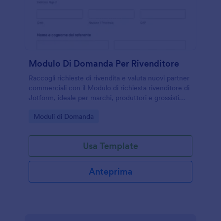
Modulo Di Domanda Per Rivenditore
Raccogli richieste di rivendita e valuta nuovi partner
commerciali con il Modulo di richiesta rivenditore di
Jotform, ideale per marchi, produttori e grossisti
che vogliono ampliare la rete distributiva.
Go to Category:
Moduli di Domanda
Usa Template
Anteprima