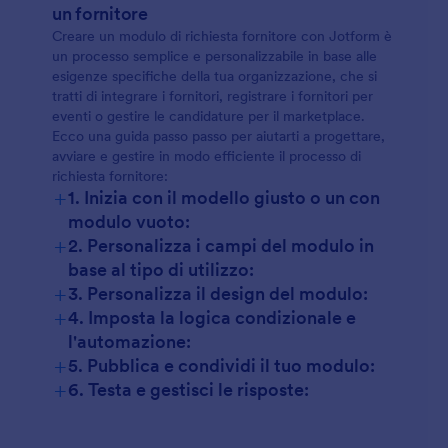
un fornitore
Creare un modulo di richiesta fornitore con Jotform è
Richieste per venditori di marketplace:
un processo semplice e personalizzabile in base alle
esigenze specifiche della tua organizzazione, che si
tratti di integrare i fornitori, registrare i fornitori per
eventi o gestire le candidature per il marketplace.
Ecco una guida passo passo per aiutarti a progettare,
Partnership aziendali:
avviare e gestire in modo efficiente il processo di
richiesta fornitore:
+
1. Inizia con il modello giusto o un con
Collaborazioni senza scopo di lucro:
modulo vuoto:
+
2. Personalizza i campi del modulo in
base al tipo di utilizzo:
+
3. Personalizza il design del modulo:
+
4. Imposta la logica condizionale e
l'automazione:
+
5. Pubblica e condividi il tuo modulo:
+
6. Testa e gestisci le risposte: