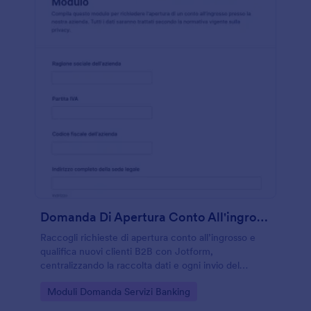
Domanda Di Apertura Conto All'ingrosso Modulo
Raccogli richieste di apertura conto all’ingrosso e
qualifica nuovi clienti B2B con Jotform,
centralizzando la raccolta dati e ogni invio del
modulo in un unico flusso di lavoro condivisibile
Go to Category:
Moduli Domanda Servizi Banking
online.