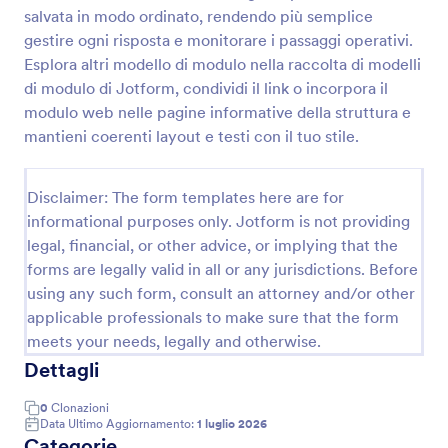
salvata in modo ordinato, rendendo più semplice
Modulo Questionario Medico
gestire ogni risposta e monitorare i passaggi operativi.
Stai cercando un modulo per convegni medici? Crea
Esplora altri modello di modulo nella raccolta di modelli
un questionario medico conforme HIPAA per
di modulo di Jotform, condividi il link o incorpora il
conoscere meglio i tuoi pazienti. Questo modulo per
modulo web nelle pagine informative della struttura e
convegni medici ti consente di raccogliere
mantieni coerenti layout e testi con il tuo stile.
Go to Category:
Moduli Assistenza Sanitaria
informazioni personali, la presentazione e le
attrezzature necessarie, l'elenco di argomenti, le
informazioni riguardo l'istituto, il piano degli studi e la
Disclaimer: The form templates here are for
Usa Template
metodologia.
informational purposes only. Jotform is not providing
legal, financial, or other advice, or implying that the
Anteprima
forms are legally valid in all or any jurisdictions. Before
using any such form, consult an attorney and/or other
applicable professionals to make sure that the form
meets your needs, legally and otherwise.
Dettagli
0
Clonazioni
Data Ultimo Aggiornamento:
1 luglio 2026
Categorie