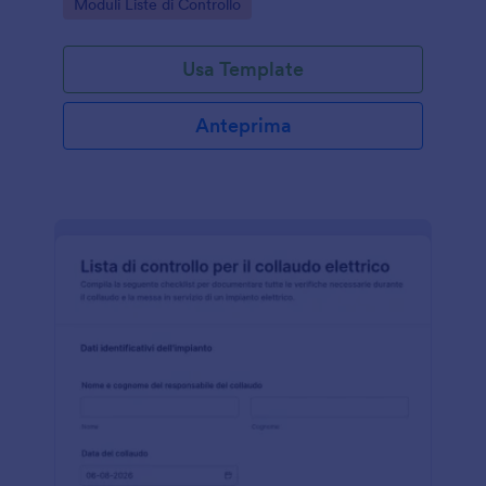
Go to Category:
Moduli Liste di Controllo
raccolta dati chiara e tracciabile.
Usa Template
Anteprima