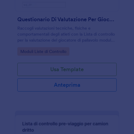
Questionario Di Valutazione Per Giocatori Di Pallavolo
Raccogli valutazioni tecniche, fisiche e
comportamentali degli atleti con la Lista di controllo
per la valutazione del giocatore di pallavolo modulo,
ideale per allenatori e società che vogliono
Go to Category:
Moduli Liste di Controllo
monitorare crescita e prestazioni.
Usa Template
Anteprima