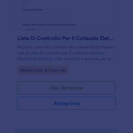
Lista Di Controllo Per Il Collaudo Elettrico
Registra controlli e risultati dei collaudi degli impianti
con la Lista di controllo per il collaudo elettrico
Modulo di Jotform, utile a tecnici e aziende per la
raccolta dati e la gestione di ogni invio del modulo.
Go to Category:
Moduli Liste di Controllo
Usa Template
Anteprima