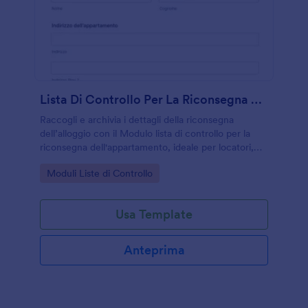
Lista Di Controllo Per La Riconsegna Dell'appartamento
Raccogli e archivia i dettagli della riconsegna
dell’alloggio con il Modulo lista di controllo per la
riconsegna dell'appartamento, ideale per locatori,
agenzie e gestione immobiliare che vogliono una
Go to Category:
Moduli Liste di Controllo
raccolta dati ordinata con Jotform.
Usa Template
Anteprima