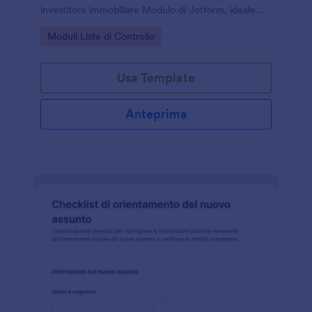
investitore immobiliare Modulo di Jotform, ideale
per investitori, consulenti e professionisti che
Go to Category:
Moduli Liste di Controllo
gestiscono la raccolta dati online.
Usa Template
Anteprima