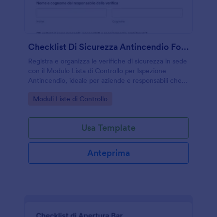
Checklist Di Sicurezza Antincendio Form
Registra e organizza le verifiche di sicurezza in sede
con il Modulo Lista di Controllo per Ispezione
Antincendio, ideale per aziende e responsabili che
vogliono una raccolta dati ordinata e tracciabile.
Go to Category:
Moduli Liste di Controllo
Usa Template
Anteprima