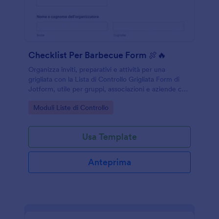
Checklist Per Barbecue Form 🍖🔥
Organizza inviti, preparativi e attività per una
grigliata con la Lista di Controllo Grigliata Form di
Jotform, utile per gruppi, associazioni e aziende che
vogliono coordinare la raccolta dati in un unico
Go to Category:
Moduli Liste di Controllo
modulo online.
Usa Template
Anteprima