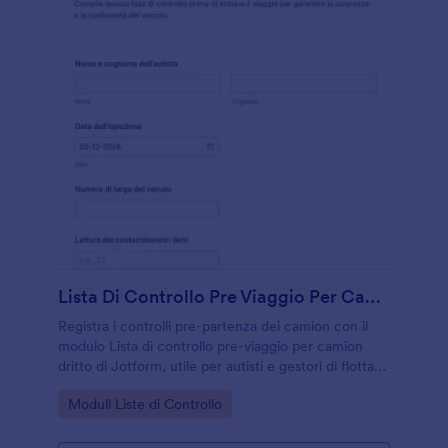
Lista Di Controllo Pre Viaggio Per Camion Dritto
Registra i controlli pre-partenza dei camion con il
modulo Lista di controllo pre-viaggio per camion
dritto di Jotform, utile per autisti e gestori di flotta
che vogliono migliorare la raccolta dati e la
Go to Category:
Moduli Liste di Controllo
tracciabilità delle verifiche.