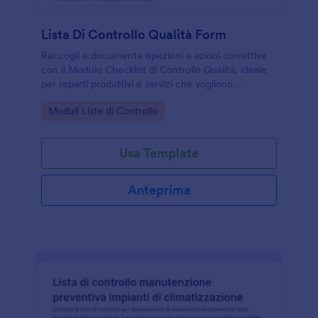
Lista Di Controllo Qualità Form
Raccogli e documenta ispezioni e azioni correttive
con il Modulo Checklist di Controllo Qualità, ideale
per reparti produttivi e servizi che vogliono
standardizzare la raccolta dati e tracciare le
Go to Category:
Moduli Liste di Controllo
verifiche nel tempo.
Usa Template
Anteprima