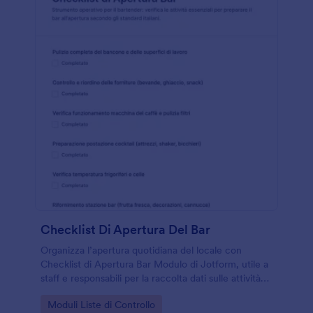
Checklist Di Apertura Del Bar
Organizza l’apertura quotidiana del locale con
Checklist di Apertura Bar Modulo di Jotform, utile a
staff e responsabili per la raccolta dati sulle attività
svolte e per conservare ogni risposta in modo
Go to Category:
Moduli Liste di Controllo
ordinato.