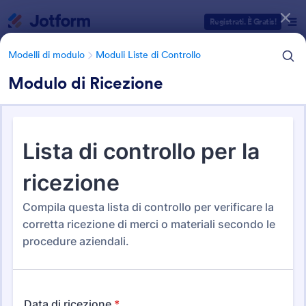
Inizio del dialogo
Registrati. È Gratis!
Modelli di modulo
Moduli Liste di Controllo
Modulo di Ricezione
Categorie Template Moduli
Modelli di modulo
Moduli Liste di Controllo
Moduli Liste di Controllo
316 Template