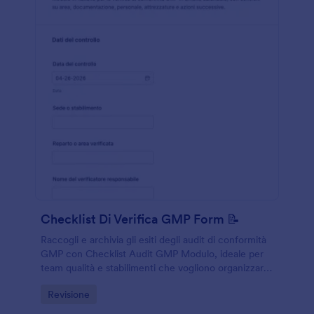
Checklist Di Verifica GMP Form 📝
Raccogli e archivia gli esiti degli audit di conformità
GMP con Checklist Audit GMP Modulo, ideale per
team qualità e stabilimenti che vogliono organizzare
la raccolta dati e gestire azioni correttive in Jotform.
Go to Category:
Revisione