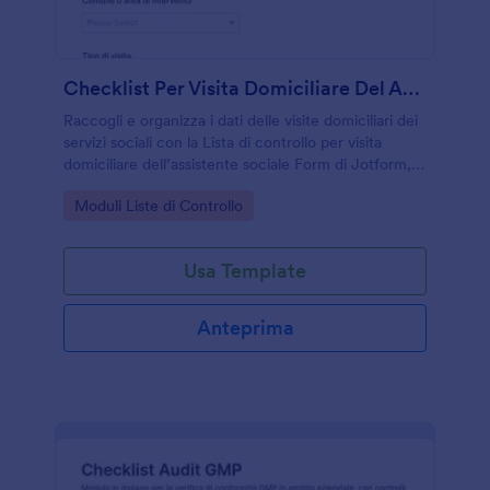
Checklist Per Visita Domiciliare Del Assistente Sociale
Raccogli e organizza i dati delle visite domiciliari dei
servizi sociali con la Lista di controllo per visita
domiciliare dell’assistente sociale Form di Jotform,
utile per valutazioni, follow-up e coordinamento
Go to Category:
Moduli Liste di Controllo
interno.
Usa Template
Anteprima