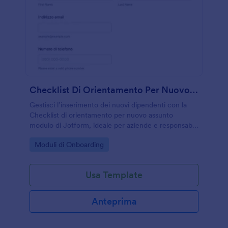
Checklist Di Orientamento Per Nuovo Assunto Modulo
Gestisci l’inserimento dei nuovi dipendenti con la
Checklist di orientamento per nuovo assunto
modulo di Jotform, ideale per aziende e responsabili
che vogliono monitorare attività e completamenti in
Go to Category:
Moduli di Onboarding
un unico flusso di raccolta dati.
Usa Template
Anteprima