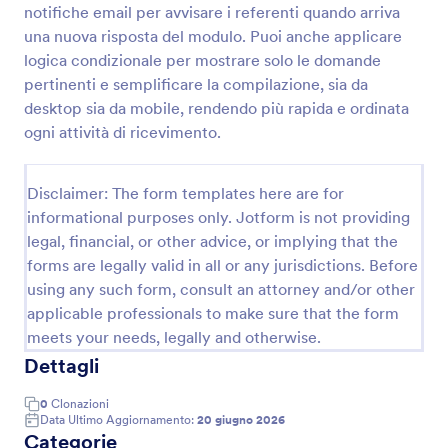
notifiche email per avvisare i referenti quando arriva
Modulo Di Ispezione Per Pulizie
una nuova risposta del modulo. Puoi anche applicare
logica condizionale per mostrare solo le domande
Raccogli e archivia ispezioni di pulizia e ordine per
sedi, turni e aree controllate con il Modulo Lista di
pertinenti e semplificare la compilazione, sia da
controllo per ispezione pulizia di Jotform, utile a
desktop sia da mobile, rendendo più rapida e ordinata
imprese di pulizie e responsabili di struttura.
ogni attività di ricevimento.
Go to Category:
Moduli Liste di Controllo
Disclaimer: The form templates here are for
Usa Template
informational purposes only. Jotform is not providing
legal, financial, or other advice, or implying that the
Anteprima
forms are legally valid in all or any jurisdictions. Before
using any such form, consult an attorney and/or other
applicable professionals to make sure that the form
meets your needs, legally and otherwise.
Dettagli
0
Clonazioni
Data Ultimo Aggiornamento:
20 giugno 2026
Categorie