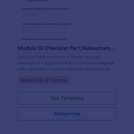
Modulo Di Checklist Per L’Addestramento Al Vasino
Checklist Addestramento al Vasino: raccogli
osservazioni e aggiornamenti su routine e progressi,
utile a genitori, caregiver e asili per coordinare la
raccolta dati online con Jotform.
Go to Category:
Moduli Liste di Controllo
Usa Template
Anteprima