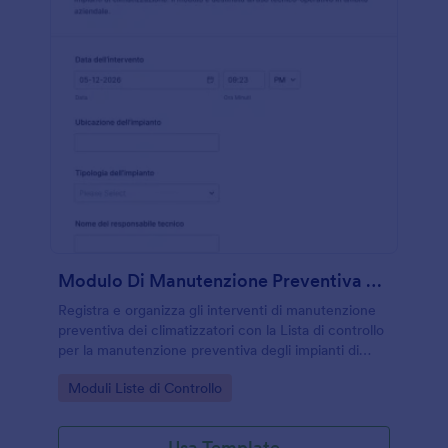
Modulo Di Manutenzione Preventiva HVAC
Registra e organizza gli interventi di manutenzione
preventiva dei climatizzatori con la Lista di controllo
per la manutenzione preventiva degli impianti di
climatizzazione, utile per tecnici e facility manager
Go to Category:
Moduli Liste di Controllo
che gestiscono più sedi e impianti.
Usa Template