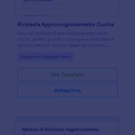
Richiesta Approvvigionamento Cucina
Raccogli richieste di approvvigionamento per la
cucina, gestisci priorità e consegne e centralizza la
raccolta dati con Jotform, ideale per ristoranti,
mense e strutture ricettive che coordinano acquisti
Go to Category:
Equipment Request Forms
e magazzino.
Usa Template
Anteprima