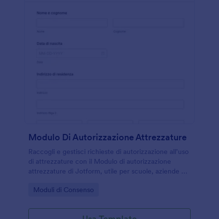
Modulo Di Autorizzazione Attrezzature
Raccogli e gestisci richieste di autorizzazione all’uso
di attrezzature con il Modulo di autorizzazione
attrezzature di Jotform, utile per scuole, aziende e
reparti tecnici che devono organizzare la raccolta
Go to Category:
Moduli di Consenso
dati e ogni invio del modulo online.
Usa Template