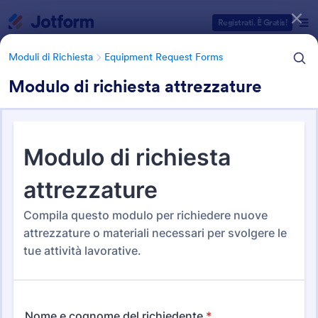
Inizio del dialogo
Registrati. È Gratis!
Moduli di Richiesta
Equipment Request Forms
Modulo di richiesta attrezzature
Categorie Template Moduli
Moduli di Richiesta
Equipment Request Forms
Equipment Request Forms
12 Template