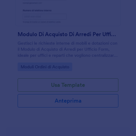
Modulo Di Acquisto Di Arredi Per Ufficio
Gestisci le richieste interne di mobili e dotazioni con
il Modulo di Acquisto di Arredi per Ufficio Form,
ideale per uffici e reparti che vogliono centralizzare
la raccolta dati e velocizzare l’approvazione in
Go to Category:
Moduli Ordini di Acquisto
Jotform.
Usa Template
Anteprima