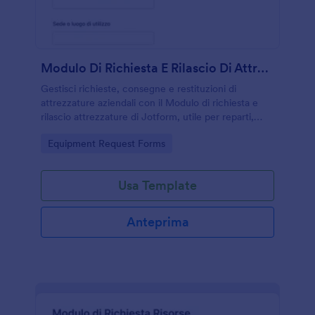
Modulo Di Richiesta E Rilascio Di Attrezzature
Gestisci richieste, consegne e restituzioni di
attrezzature aziendali con il Modulo di richiesta e
rilascio attrezzature di Jotform, utile per reparti,
magazzino e sedi operative che devono coordinare
Go to Category:
Equipment Request Forms
la raccolta dati.
Usa Template
Anteprima