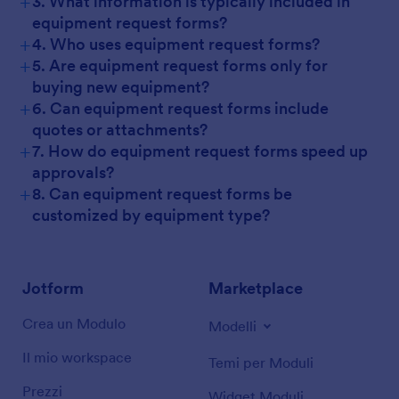
+
3. What information is typically included in
equipment request forms?
+
4. Who uses equipment request forms?
+
5. Are equipment request forms only for
buying new equipment?
+
6. Can equipment request forms include
quotes or attachments?
+
7. How do equipment request forms speed up
approvals?
+
8. Can equipment request forms be
customized by equipment type?
Jotform
Marketplace
Crea un Modulo
Modelli
Il mio workspace
Temi per Moduli
Prezzi
Widget Moduli