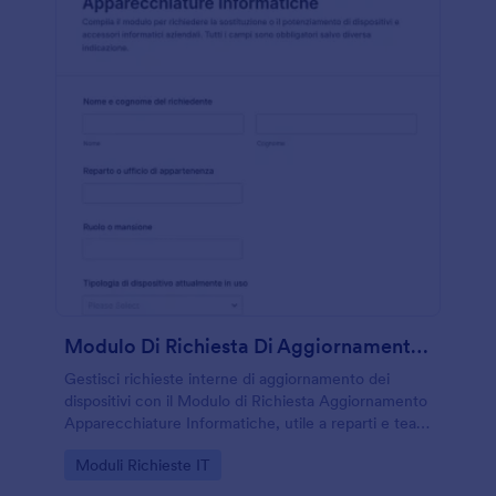
Modulo Di Richiesta Di Aggiornamento Attrezzature IT
Gestisci richieste interne di aggiornamento dei
dispositivi con il Modulo di Richiesta Aggiornamento
Apparecchiature Informatiche, utile a reparti e team
tecnici per prioritizzare interventi e organizzare la
Go to Category:
Moduli Richieste IT
raccolta dati con Jotform.