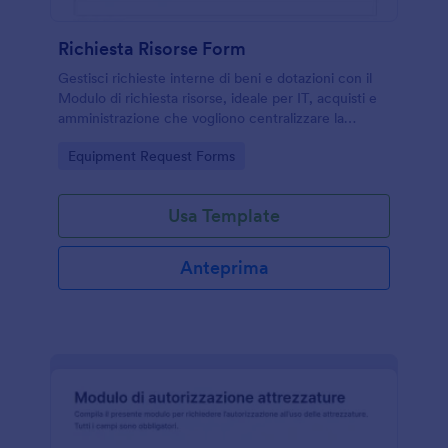
Richiesta Risorse Form
Gestisci richieste interne di beni e dotazioni con il
Modulo di richiesta risorse, ideale per IT, acquisti e
amministrazione che vogliono centralizzare la
raccolta dati e tenere traccia di approvazioni e
Go to Category:
Equipment Request Forms
assegnazioni.
Usa Template
Anteprima