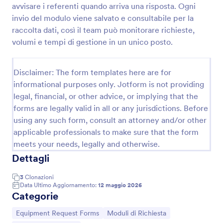
avvisare i referenti quando arriva una risposta. Ogni
Richiesta Rifornimento Scorte Form
invio del modulo viene salvato e consultabile per la
raccolta dati, così il team può monitorare richieste,
Raccogli e gestisci le richieste interne di prelievo dal
magazzino con Jotform, migliorando la data
volumi e tempi di gestione in un unico posto.
collection tra reparti, la tracciabilità delle uscite e
l’organizzazione delle risposte in un unico flusso
Go to Category:
Material Order Forms
digitale.
Disclaimer: The form templates here are for
informational purposes only. Jotform is not providing
legal, financial, or other advice, or implying that the
Usa Template
forms are legally valid in all or any jurisdictions. Before
using any such form, consult an attorney and/or other
Anteprima
applicable professionals to make sure that the form
meets your needs, legally and otherwise.
Dettagli
3
Clonazioni
Data Ultimo Aggiornamento:
12 maggio 2026
Categorie
Vai alla Categoria:
Vai alla Categoria:
Equipment Request Forms
Moduli di Richiesta