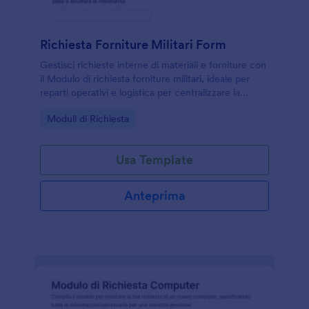
Richiesta Forniture Militari Form
Gestisci richieste interne di materiali e forniture con
il Modulo di richiesta forniture militari, ideale per
reparti operativi e logistica per centralizzare la
raccolta dati e organizzare ogni risposta su Jotform.
Go to Category:
Moduli di Richiesta
Usa Template
Anteprima