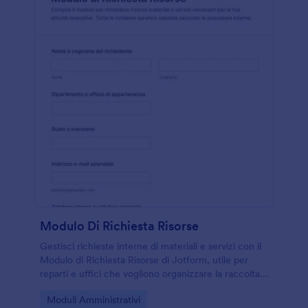
Modulo Di Richiesta Risorse
Gestisci richieste interne di materiali e servizi con il
Modulo di Richiesta Risorse di Jotform, utile per
reparti e uffici che vogliono organizzare la raccolta
dati e monitorare ogni risposta in un unico flusso.
Go to Category:
Moduli Amministrativi