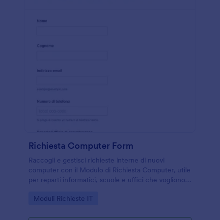
Richiesta Computer Form
Raccogli e gestisci richieste interne di nuovi
computer con il Modulo di Richiesta Computer, utile
per reparti informatici, scuole e uffici che vogliono
standardizzare la raccolta dati e monitorare ogni
Go to Category:
Moduli Richieste IT
risposta in Jotform.