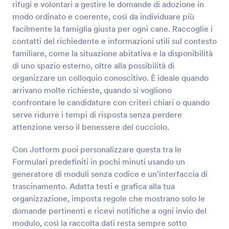
progettato per consentire agli adottanti di fornire i
rifugi e volontari a gestire le domande di adozione in
propri dettagli personali e di contatto, la storia della
modo ordinato e coerente, così da individuare più
cura degli animali domestici a informazioni sulla casa
Anteprima
facilmente la famiglia giusta per ogni cane. Raccoglie i
casa comprese le informazioni relative alla loro
contatti del richiedente e informazioni utili sul contesto
famiglia e all'ambiente domestico. È anche
importante che le persone che adotterano i tuoi
familiare, come la situazione abitativa e la disponibilità
animali domestici comprendano la tua politica e i
di uno spazio esterno, oltre alla possibilità di
termini relativi all'adattamento, quindi il modello ha
organizzare un colloquio conoscitivo. È ideale quando
una sezione per gli adottanti per confermare e
arrivano molte richieste, quando si vogliono
accettare i termini e le condizioni prima della
confrontare le candidature con criteri chiari o quando
presentazione della domanda di adozione
dell'animale domestico.
serve ridurre i tempi di risposta senza perdere
attenzione verso il benessere del cucciolo.
Con Jotform puoi personalizzare questa tra le
Formulari predefiniti in pochi minuti usando un
generatore di moduli senza codice e un’interfaccia di
trascinamento. Adatta testi e grafica alla tua
organizzazione, imposta regole che mostrano solo le
domande pertinenti e ricevi notifiche a ogni invio del
modulo, così la raccolta dati resta sempre sotto