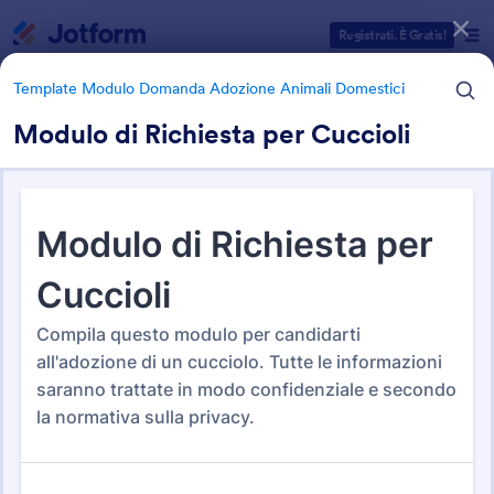
Inizio del dialogo
Registrati. È Gratis!
Template Modulo Domanda Adozione Animali Domestici
Modulo di Richiesta per Cuccioli
Categorie Template Moduli
Template Modulo Domanda Adozione Animali Domestici
Template Modulo Domanda
Adozione Animali Domestici
5 Template