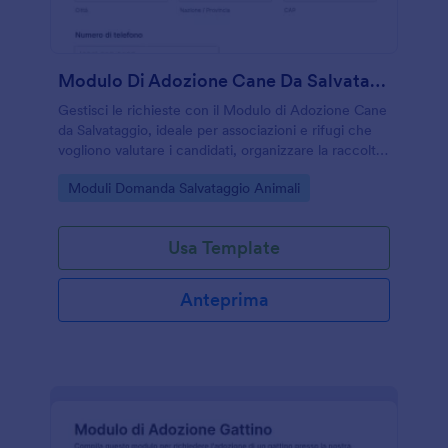
Modulo Di Adozione Cane Da Salvataggio
Gestisci le richieste con il Modulo di Adozione Cane
da Salvataggio, ideale per associazioni e rifugi che
vogliono valutare i candidati, organizzare la raccolta
dati e seguire ogni invio del modulo con Jotform.
Go to Category:
Moduli Domanda Salvataggio Animali
Usa Template
Anteprima