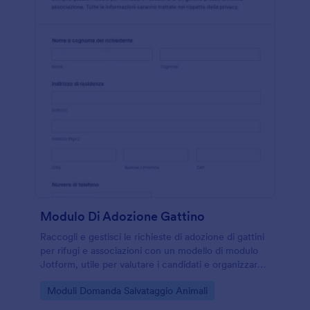
Modulo Di Adozione Gattino
Raccogli e gestisci le richieste di adozione di gattini
per rifugi e associazioni con un modello di modulo
Jotform, utile per valutare i candidati e organizzare
la raccolta dati in un unico flusso.
Go to Category:
Moduli Domanda Salvataggio Animali