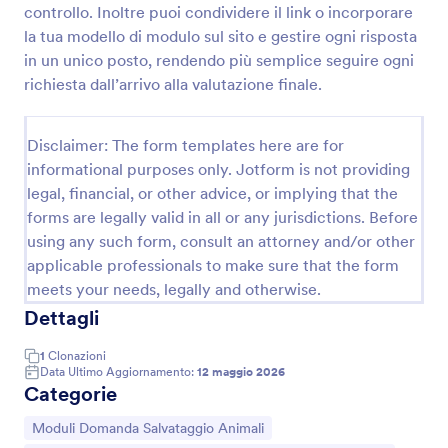
controllo. Inoltre puoi condividere il link o incorporare
la tua modello di modulo sul sito e gestire ogni risposta
in un unico posto, rendendo più semplice seguire ogni
Modulo Di Richiesta Per Cuccioli
richiesta dall’arrivo alla valutazione finale.
Raccogli e gestisci le richieste di adozione con il
Modulo di richiesta per cuccioli, ideale per rifugi e
associazioni che vogliono organizzare la raccolta dati
Disclaimer: The form templates here are for
e valutare le candidature con Jotform.
informational purposes only. Jotform is not providing
Go to Category:
Moduli Domanda Salvataggio Animali
legal, financial, or other advice, or implying that the
forms are legally valid in all or any jurisdictions. Before
Usa Template
using any such form, consult an attorney and/or other
applicable professionals to make sure that the form
Anteprima
meets your needs, legally and otherwise.
Dettagli
1
Clonazioni
Data Ultimo Aggiornamento:
12 maggio 2026
Categorie
Vai alla Categoria:
Moduli Domanda Salvataggio Animali