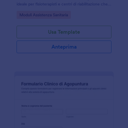
ideale per fisioterapisti e centri di riabilitazione che
vogliono migliorare la raccolta dati e la gestione
Go to Category:
Moduli Assistenza Sanitaria
delle risposte.
Usa Template
Anteprima