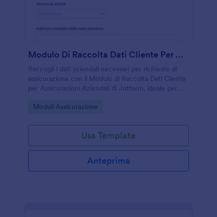
Modulo Di Raccolta Dati Cliente Per Assicurazioni Aziendali
Raccogli i dati aziendali necessari per richieste di
assicurazione con il Modulo di Raccolta Dati Cliente
per Assicurazioni Aziendali di Jotform, ideale per
agenzie, consulenti e uffici amministrativi che
Go to Category:
Moduli Assicurazione
gestiscono preventivi e rinnovi.
Usa Template
Anteprima