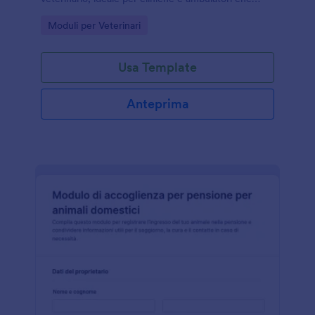
vogliono velocizzare l’accettazione e migliorare la
Go to Category:
Moduli per Veterinari
raccolta dati con Jotform.
Usa Template
Anteprima