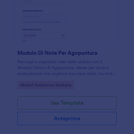
Modulo Di Note Per Agopuntura
Raccogli e organizza i dati delle sedute con il
Modulo Clinico di Agopuntura, ideale per studi e
professionisti che vogliono tracciare visite, tecniche
e risultati in modo chiaro con Jotform.
Go to Category:
Moduli Assistenza Sanitaria
Usa Template
Anteprima