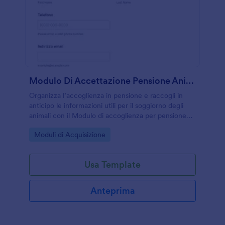
Modulo Di Accettazione Pensione Animali
Organizza l’accoglienza in pensione e raccogli in
anticipo le informazioni utili per il soggiorno degli
animali con il Modulo di accoglienza per pensione
per animali domestici di Jotform, ideale per strutture
Go to Category:
Moduli di Acquisizione
di pet sitting e pensioni.
Usa Template
Anteprima