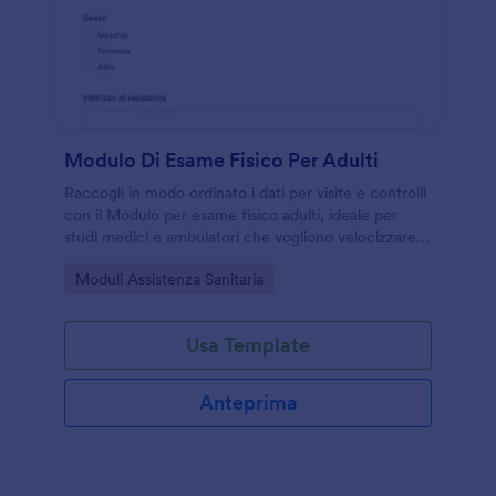
Modulo Di Esame Fisico Per Adulti
Raccogli in modo ordinato i dati per visite e controlli
con il Modulo per esame fisico adulti, ideale per
studi medici e ambulatori che vogliono velocizzare la
raccolta dati online e gestire ogni invio del modulo
Go to Category:
Moduli Assistenza Sanitaria
con Jotform.
Usa Template
Anteprima