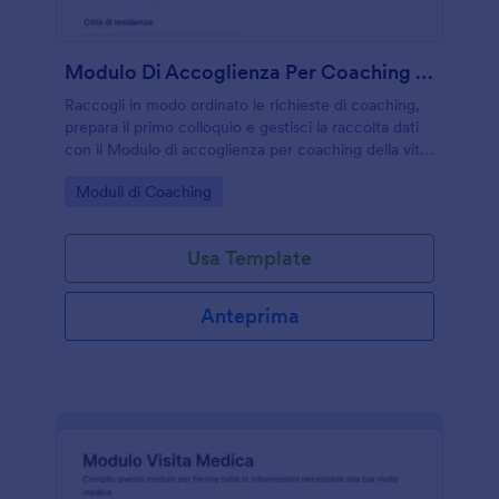
Modulo Di Accoglienza Per Coaching Della Vita
Raccogli in modo ordinato le richieste di coaching,
prepara il primo colloquio e gestisci la raccolta dati
con il Modulo di accoglienza per coaching della vita,
ideale per coach e professionisti del benessere che
Go to Category:
Moduli di Coaching
lavorano online o in studio.
Usa Template
Anteprima