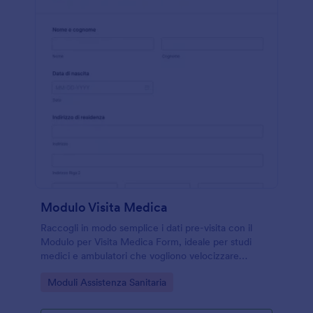
Modulo Visita Medica
Raccogli in modo semplice i dati pre-visita con il
Modulo per Visita Medica Form, ideale per studi
medici e ambulatori che vogliono velocizzare
l’accoglienza e organizzare la raccolta dati e ogni
Go to Category:
Moduli Assistenza Sanitaria
risposta con Jotform.