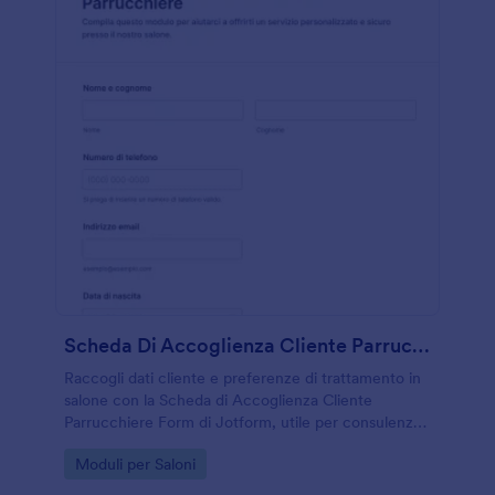
Scheda Di Accoglienza Cliente Parrucchiere
Raccogli dati cliente e preferenze di trattamento in
salone con la Scheda di Accoglienza Cliente
Parrucchiere Form di Jotform, utile per consulenze
iniziali, gestione richieste e raccolta dati in modo
Go to Category:
Moduli per Saloni
ordinato.