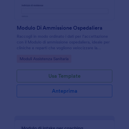
Modulo Di Ammissione Ospedaliera
Raccogli in modo ordinato i dati per l’accettazione
con il Modulo di ammissione ospedaliera, ideale per
cliniche e reparti che vogliono velocizzare la
raccolta dati e gestire ogni risposta del modulo con
Go to Category:
Moduli Assistenza Sanitaria
Jotform.
Usa Template
Anteprima