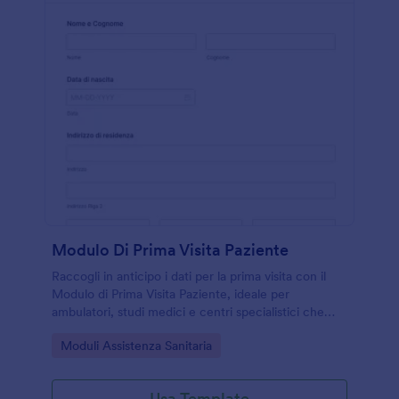
Modulo Di Prima Visita Paziente
Raccogli in anticipo i dati per la prima visita con il
Modulo di Prima Visita Paziente, ideale per
ambulatori, studi medici e centri specialistici che
vogliono velocizzare l’accoglienza e la data
Go to Category:
Moduli Assistenza Sanitaria
collection con Jotform.
Usa Template