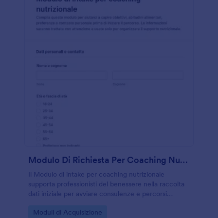
Modulo Di Richiesta Per Coaching Nutrizionale
Il Modulo di intake per coaching nutrizionale
supporta professionisti del benessere nella raccolta
dati iniziale per avviare consulenze e percorsi
personalizzati, organizzando le risposte in un’unica
Go to Category:
Moduli di Acquisizione
compilazione online con Jotform.