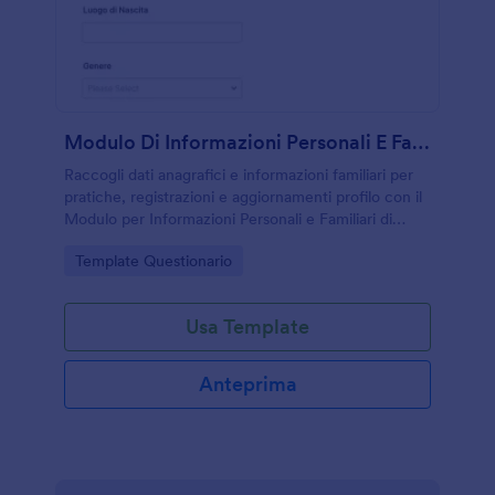
Modulo Di Informazioni Personali E Familiari Questionario
Raccogli dati anagrafici e informazioni familiari per
pratiche, registrazioni e aggiornamenti profilo con il
Modulo per Informazioni Personali e Familiari di
Jotform, personalizzabile e adatto a servizi, studi e
Go to Category:
Template Questionario
organizzazioni.
Usa Template
Anteprima