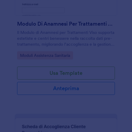
Modulo Di Anamnesi Per Trattamenti Viso
Il Modulo di Anamnesi per Trattamenti Viso supporta
estetiste e centri benessere nella raccolta dati pre-
trattamento, migliorando l’accoglienza e la gestione
della risposta con Jotform e un modello di modulo
Go to Category:
Moduli Assistenza Sanitaria
pronto all’uso.
Usa Template
Anteprima