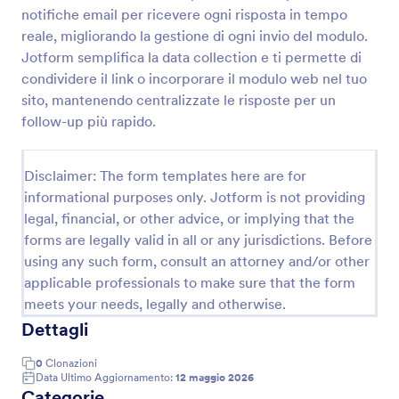
notifiche email per ricevere ogni risposta in tempo
Modulo Di Registrazione Anamnesi
reale, migliorando la gestione di ogni invio del modulo.
Un Modulo di Registrazione Anamnesi viene
Jotform semplifica la data collection e ti permette di
utilizzato dagli operatori sanitari per raccogliere
condividere il link o incorporare il modulo web nel tuo
l'anamnesi del paziente, gli interventi chirurgici
sito, mantenendo centralizzate le risposte per un
passati, la genetica e i sintomi. Raccogli l'anamnesi e
follow-up più rapido.
Go to Category:
Moduli Assistenza Sanitaria
altre informazioni sui tuoi pazienti attraverso un
Modulo di Registrazione Anamnesi online sicuro.
Aggiungi il tuo logo, cambia l'immagine di sfondo o
Disclaimer: The form templates here are for
Usa Template
sostituisci i campi del modulo per adattarlo alla tua
informational purposes only. Jotform is not providing
attività. Con il Costruttore di Moduli gratuito di
Jotform, puoi passare da un modulo vuoto a un
legal, financial, or other advice, or implying that the
Anteprima
modulo di registrazione completo in pochi secondi.
forms are legally valid in all or any jurisdictions. Before
Se devi compilare il modulo con i pazienti di
using any such form, consult an attorney and/or other
persona, puoi facilmente condividere con loro un
applicable professionals to make sure that the form
link per compilarlo dal loro computer o dispositivo
meets your needs, legally and otherwise.
mobile. È anche possibile aggiungere una foto del
paziente! Se utilizzi Dropbox, Google Drive o
Dettagli
Microsoft OneDrive per archiviare le informazioni
mediche, puoi usare una delle integrazioni gratuite
0
Clonazioni
di Jotform per inviare le risposte al modulo
Data Ultimo Aggiornamento:
12 maggio 2026
Categorie
automaticamente ai tuoi altri account. Mantieni