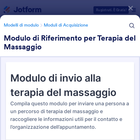
Inizio del dialogo
Registrati. È Gratis!
Modelli di modulo
Moduli di Acquisizione
Modulo di Riferimento per Terapia del
Massaggio
Categorie Template Moduli
Modelli di modulo
Moduli di Acquisizione
Moduli di Acquisizione
203 Template