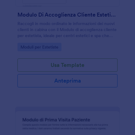
Modulo Di Accoglienza Cliente Estetista
Raccogli in modo ordinato le informazioni dei nuovi
clienti in cabina con il Modulo di accoglienza cliente
per estetista, ideale per centri estetici e spa che
vogliono velocizzare l’accoglienza e la raccolta dati
Go to Category:
Moduli per Estetiste
con Jotform.
Usa Template
Anteprima