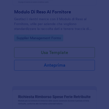
Modulo Di Reso Al Fornitore
Gestisci i rientri merce con il Modulo di Reso al
Fornitore, utile per aziende che vogliono
standardizzare la raccolta dati e tenere traccia di
ogni risposta dall’apertura della richiesta alla
Go to Category:
Supplier Management Forms
conferma di ricezione.
Usa Template
Anteprima