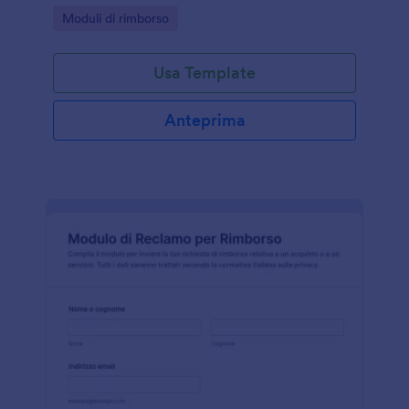
interne in associazioni, fondazioni e gruppi di
Go to Category:
Moduli di rimborso
volontariato con Jotform.
Usa Template
Anteprima