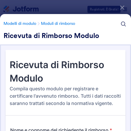
Inizio del dialogo
Registrati. È Gratis!
Modelli di modulo
Moduli di rimborso
Ricevuta di Rimborso Modulo
Categorie Template Moduli
Modelli di modulo
Moduli di rimborso
Moduli di rimborso
29 Template