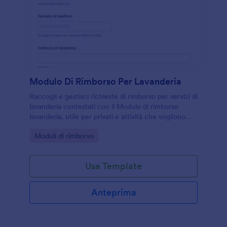
Modulo Di Rimborso Per Lavanderia
Raccogli e gestisci richieste di rimborso per servizi di
lavanderia contestati con il Modulo di rimborso
lavanderia, utile per privati e attività che vogliono
centralizzare data collection, documenti e risposte
Go to Category:
Moduli di rimborso
in Jotform.
Usa Template
Anteprima