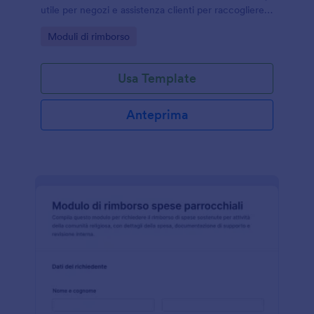
utile per negozi e assistenza clienti per raccogliere
dati e coordinare ritiro o spedizione tramite Jotform.
Go to Category:
Moduli di rimborso
Usa Template
Anteprima