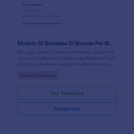
Modulo Di Richiesta Di Ricorso Per Rimborso
Raccogli e gestisci richieste di rimborso da clienti e
utenti con il Modulo di Reclamo per Rimborso Form
di Jotform, ideale per negozi e fornitori di servizi
che vogliono tracciare reclami e risposte in un unico
Go to Category:
Moduli di rimborso
flusso.
Usa Template
Anteprima