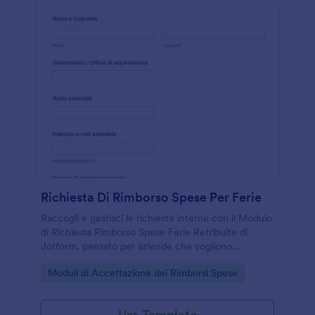
Richiesta Di Rimborso Spese Per Ferie
Raccogli e gestisci le richieste interne con il Modulo
di Richiesta Rimborso Spese Ferie Retribuite di
Jotform, pensato per aziende che vogliono
semplificare la raccolta dati e centralizzare ogni
Go to Category:
Moduli di Accettazione dei Rimborsi Spese
risposta del modulo.
Usa Template