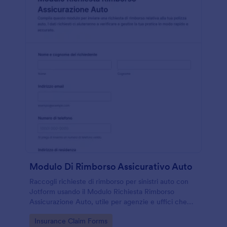
Modulo Di Rimborso Assicurativo Auto
Raccogli richieste di rimborso per sinistri auto con
Jotform usando il Modulo Richiesta Rimborso
Assicurazione Auto, utile per agenzie e uffici che
gestiscono la raccolta dati e ogni invio del modulo
Go to Category:
Insurance Claim Forms
online.