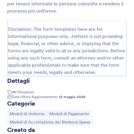
per tenere informate le persone coinvolte e rendere il
Modulo Di Richiesta Rimborso Carburante
processo più uniforme.
Raccogli e gestisci richieste di rimborso carburante
per trasferte e viaggi di lavoro con Jotform, utile per
Disclaimer: The form templates here are for
aziende e uffici che vogliono semplificare la raccolta
informational purposes only. Jotform is not providing
dati e centralizzare ogni risposta.
Go to Category:
Moduli di Accettazione dei Rimborsi Spese
legal, financial, or other advice, or implying that the
forms are legally valid in all or any jurisdictions. Before
using any such form, consult an attorney and/or other
Usa Template
applicable professionals to make sure that the form
meets your needs, legally and otherwise.
Anteprima
Dettagli
10
Clonazioni
Data Ultimo Aggiornamento:
12 maggio 2026
Categorie
Vai alla Categoria:
Vai alla Categoria:
Moduli di rimborso
Moduli di Pagamento
Vai alla Categoria:
Moduli di Accettazione dei Rimborsi Spese
Creato da