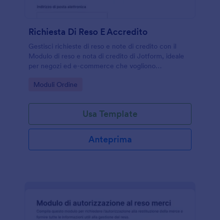
Richiesta Di Reso E Accredito
Gestisci richieste di reso e note di credito con il
Modulo di reso e nota di credito di Jotform, ideale
per negozi ed e-commerce che vogliono
organizzare la data collection e monitorare ogni
Go to Category:
Moduli Ordine
form submission in modo chiaro.
Usa Template
Anteprima