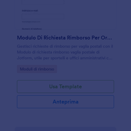
Modulo Di Richiesta Rimborso Per Ordine Di Pagamento
Gestisci richieste di rimborso per vaglia postali con il
Modulo di richiesta rimborso vaglia postale di
Jotform, utile per sportelli e uffici amministrativi che
vogliono velocizzare la raccolta dati e il
Go to Category:
Moduli di rimborso
tracciamento delle risposte.
Usa Template
Anteprima