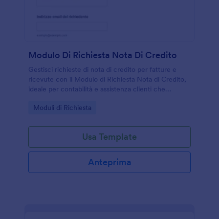
Modulo Di Richiesta Nota Di Credito
Gestisci richieste di nota di credito per fatture e
ricevute con il Modulo di Richiesta Nota di Credito,
ideale per contabilità e assistenza clienti che
vogliono raccogliere dati online e tracciare ogni
Go to Category:
Moduli di Richiesta
risposta del modulo.
Usa Template
Anteprima