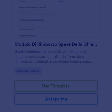
Modulo Di Rimborso Spese Della Chiesa
Gestisci rimborsi parrocchiali con il Modulo di
rimborso spese parrocchiali di Jotform, dalla
richiesta dei volontari alla revisione interna, con
raccolta dati e documenti in un unico flusso digitale.
Go to Category:
Moduli Chiese
Usa Template
Anteprima