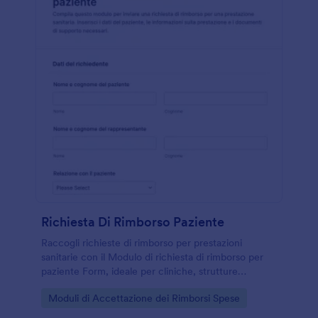
Richiesta Di Rimborso Paziente
Raccogli richieste di rimborso per prestazioni
sanitarie con il Modulo di richiesta di rimborso per
paziente Form, ideale per cliniche, strutture
sanitarie e uffici amministrativi che vogliono
Go to Category:
Moduli di Accettazione dei Rimborsi Spese
velocizzare la gestione delle pratiche.