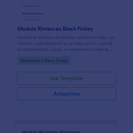
Modulo Rimborso Black Friday
Gestisci le richieste di rimborso del Black Friday con
Jotform, centralizzando la raccolta dati e i controlli
promozionali per negozi, e-commerce e team di
assistenza clienti.
Go to Category:
Moduli per il Black Friday
Usa Template
Anteprima