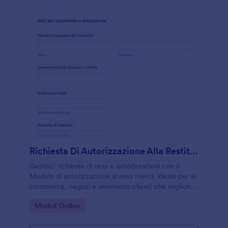
Richiesta Di Autorizzazione Alla Restituzione
Gestisci richieste di reso e autorizzazioni con il
Modulo di autorizzazione al reso merci, ideale per e-
commerce, negozi e assistenza clienti che vogliono
velocizzare la raccolta dati e la gestione di ogni
Go to Category:
Moduli Ordine
risposta del modulo con Jotform.