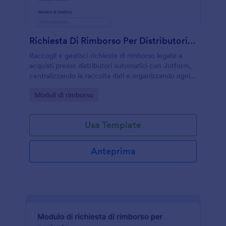
Richiesta Di Rimborso Per Distributori Automatici
Raccogli e gestisci richieste di rimborso legate a
acquisti presso distributori automatici con Jotform,
centralizzando la raccolta dati e organizzando ogni
risposta per assistenza clienti e gestori.
Go to Category:
Moduli di rimborso
Usa Template
Anteprima