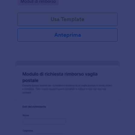
Go to Category:
Moduli di rimborso
valutazione delle pratiche.
Usa Template
Anteprima