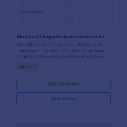
Modulo Di Segnalazione Incidente Software
Raccogli e gestisci le segnalazioni di incidenti su
applicazioni e sistemi con il Modulo di segnalazione
incidente software, ideale per team informatici e
assistenza che vogliono tracciare priorità,
Go to Category:
Moduli IT
avanzamento e chiusura.
Usa Template
Anteprima