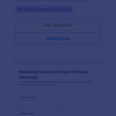
collection e gestione delle risposte in Jotform.
Go to Category:
Moduli di Segnalazione Incidenti
Usa Template
Anteprima