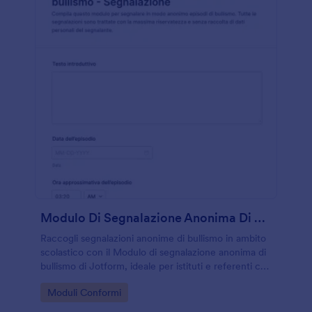
Modulo Di Segnalazione Anonima Di Bullismo
Raccogli segnalazioni anonime di bullismo in ambito
scolastico con il Modulo di segnalazione anonima di
bullismo di Jotform, ideale per istituti e referenti che
vogliono organizzare la raccolta dati e gestire le
Go to Category:
Moduli Conformi
risposte in modo ordinato.