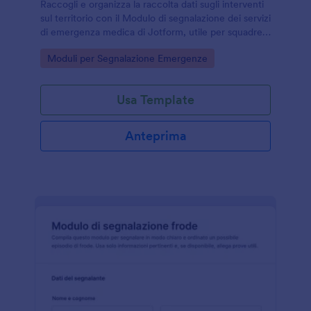
Raccogli e organizza la raccolta dati sugli interventi
sul territorio con il Modulo di segnalazione dei servizi
di emergenza medica di Jotform, utile per squadre
di soccorso, presidi sanitari e organizzazioni di
Go to Category:
Moduli per Segnalazione Emergenze
protezione civile.
Usa Template
Anteprima