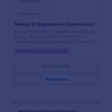
Modulo Di Segnalazione Osservazioni Di Sicurezza Sul Lavoro
Raccogli osservazioni e segnalazioni sulla sicurezza
in sede, ufficio o cantiere con il Modulo di
osservazione della sicurezza nel luogo di lavoro, utile
a preposti e responsabili per gestire rischi, azioni
Go to Category:
Moduli di Ispezione di sicurezza
correttive e follow-up con Jotform.
Usa Template
Anteprima