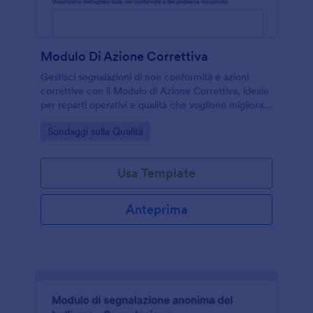
Modulo Di Azione Correttiva
Gestisci segnalazioni di non conformità e azioni
correttive con il Modulo di Azione Correttiva, ideale
per reparti operativi e qualità che vogliono migliorare
la raccolta dati e il monitoraggio degli interventi.
Go to Category:
Sondaggi sulla Qualità
Usa Template
Anteprima