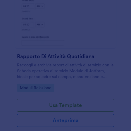
Rapporto Di Attività Quotidiana
Raccogli e archivia report di attività di servizio con la
Scheda operativa di servizio Modulo di Jotform,
ideale per squadre sul campo, manutenzione e
sicurezza che devono documentare interventi e
Go to Category:
Moduli Relazione
incidenti in modo coerente.
Usa Template
Anteprima