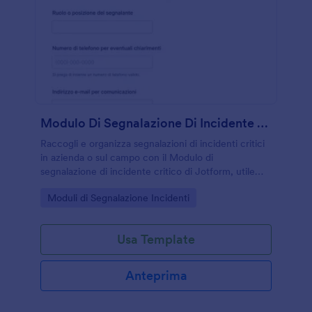
Modulo Di Segnalazione Di Incidente Critico
Raccogli e organizza segnalazioni di incidenti critici
in azienda o sul campo con il Modulo di
segnalazione di incidente critico di Jotform, utile
per registrare eventi, supportare verifiche interne e
Go to Category:
Moduli di Segnalazione Incidenti
migliorare la raccolta dati.
Usa Template
Anteprima