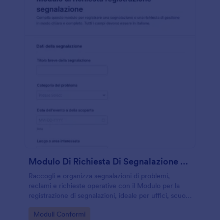
Modulo Di Richiesta Di Segnalazione Problemi
Raccogli e organizza segnalazioni di problemi,
reclami e richieste operative con il Modulo per la
registrazione di segnalazioni, ideale per uffici, scuole
e organizzazioni che vogliono migliorare la raccolta
Go to Category:
Moduli Conformi
dati e la gestione delle risposte.