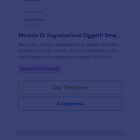
Modulo Di Segnalazione Oggetti Smarriti E Ritrovati 🧳🔍
Raccogli e gestisci segnalazioni di oggetti smarriti e
ritrovati in scuole, eventi, strutture ricettive e uffici
con il Modulo di segnalazione oggetti smarriti e
ritrovati Form di Jotform, migliorando la raccolta dati
Go to Category:
Moduli di Contatto
e il tracciamento delle risposte.
Usa Template
Anteprima