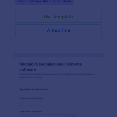
Go to Category:
Moduli di Segnalazione Incidenti
documentare eventi e azioni correttive.
Usa Template
Anteprima