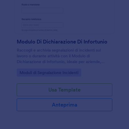
Modulo Di Dichiarazione Di Infortunio
Raccogli e archivia segnalazioni di incidenti sul
lavoro o durante attività con il Modulo di
Dichiarazione di Infortunio, ideale per aziende,
scuole ed enti che vogliono una data collection
Go to Category:
Moduli di Segnalazione Incidenti
ordinata con Jotform.
Usa Template
Anteprima