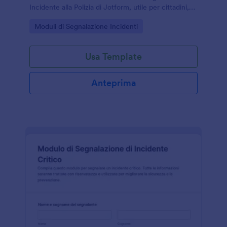
Incidente alla Polizia di Jotform, utile per cittadini,
aziende e strutture che vogliono gestire la raccolta
Go to Category:
Moduli di Segnalazione Incidenti
dati in modo chiaro.
Usa Template
Anteprima