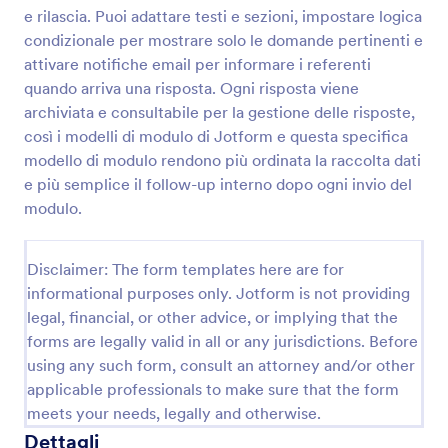
e rilascia. Puoi adattare testi e sezioni, impostare logica
condizionale per mostrare solo le domande pertinenti e
Modulo Di Segnalazione Qualità
attivare notifiche email per informare i referenti
quando arriva una risposta. Ogni risposta viene
Raccogli e organizza segnalazioni di non conformità
archiviata e consultabile per la gestione delle risposte,
e problemi operativi con il Modulo di Segnalazione
Qualità di Jotform, ideale per reparti aziendali e
così i modelli di modulo di Jotform e questa specifica
team qualità che vogliono migliorare la data
modello di modulo rendono più ordinata la raccolta dati
Go to Category:
Sondaggi sulla Qualità
collection e la gestione delle risposte.
e più semplice il follow-up interno dopo ogni invio del
modulo.
Usa Template
Disclaimer: The form templates here are for
Anteprima
informational purposes only. Jotform is not providing
legal, financial, or other advice, or implying that the
forms are legally valid in all or any jurisdictions. Before
using any such form, consult an attorney and/or other
applicable professionals to make sure that the form
meets your needs, legally and otherwise.
Dettagli