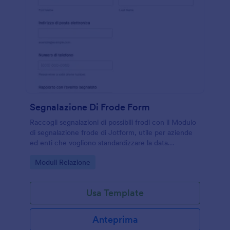
Segnalazione Di Frode Form
Raccogli segnalazioni di possibili frodi con il Modulo
di segnalazione frode di Jotform, utile per aziende
ed enti che vogliono standardizzare la data
collection, centralizzare le risposta e gestire le form
Go to Category:
Moduli Relazione
submission in modo ordinato.
Usa Template
Anteprima