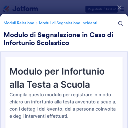
Inizio del dialogo
Registrati. È Gratis!
Moduli Relazione
Moduli di Segnalazione Incidenti
Modulo di Segnalazione in Caso di
Infortunio Scolastico
Categorie Template Moduli
Moduli Relazione
Moduli di Segnalazione Incidenti
Moduli di Segnalazione
Incidenti
124 Template