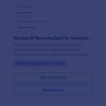
Modulo Di Raccolta Dati Per Infortunio Personale
Raccogli e organizza segnalazioni di infortunio
personale con il Modulo di Raccolta Dati per
Infortunio Personale di Jotform, utile per studi legali,
assicurazioni e uffici che gestiscono richieste e
Go to Category:
Moduli di Segnalazione Incidenti
documentazione online.
Usa Template
Anteprima