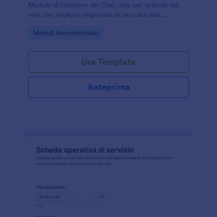
Modulo di Gestione dei Casi, utile per aziende ed
enti che vogliono migliorare la raccolta dati,
assegnare responsabilità e monitorare lo stato dei
Go to Category:
Moduli Amministrativi
casi con Jotform.
Usa Template
Anteprima