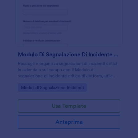
Modulo Di Segnalazione Di Incidente Critico
Raccogli e organizza segnalazioni di incidenti critici
in azienda o sul campo con il Modulo di
segnalazione di incidente critico di Jotform, utile
per registrare eventi, supportare verifiche interne e
Go to Category:
Moduli di Segnalazione Incidenti
migliorare la raccolta dati.
Usa Template
Anteprima