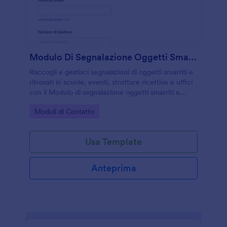
Modulo Di Segnalazione Oggetti Smarriti E Ritrovati 🧳🔍
Raccogli e gestisci segnalazioni di oggetti smarriti e
ritrovati in scuole, eventi, strutture ricettive e uffici
con il Modulo di segnalazione oggetti smarriti e
ritrovati Form di Jotform, migliorando la raccolta dati
Go to Category:
Moduli di Contatto
e il tracciamento delle risposte.
Usa Template
Anteprima