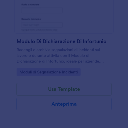
Modulo Di Dichiarazione Di Infortunio
Raccogli e archivia segnalazioni di incidenti sul
lavoro o durante attività con il Modulo di
Dichiarazione di Infortunio, ideale per aziende,
scuole ed enti che vogliono una data collection
Go to Category:
Moduli di Segnalazione Incidenti
ordinata con Jotform.
Usa Template
Anteprima