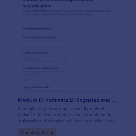
Modulo Di Richiesta Di Segnalazione Problemi
Raccogli e organizza segnalazioni di problemi,
reclami e richieste operative con il Modulo per la
registrazione di segnalazioni, ideale per uffici, scuole
e organizzazioni che vogliono migliorare la raccolta
Go to Category:
Moduli Conformi
dati e la gestione delle risposte.