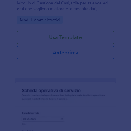
Modulo di Gestione dei Casi, utile per aziende ed
enti che vogliono migliorare la raccolta dati,
assegnare responsabilità e monitorare lo stato dei
Go to Category:
Moduli Amministrativi
casi con Jotform.
Usa Template
Anteprima