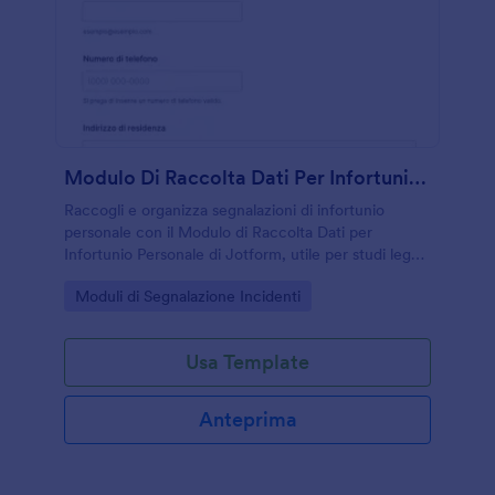
Modulo Di Raccolta Dati Per Infortunio Personale
Raccogli e organizza segnalazioni di infortunio
personale con il Modulo di Raccolta Dati per
Infortunio Personale di Jotform, utile per studi legali,
assicurazioni e uffici che gestiscono richieste e
Go to Category:
Moduli di Segnalazione Incidenti
documentazione online.
Usa Template
Anteprima