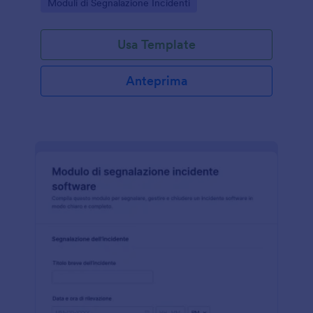
Go to Category:
Moduli di Segnalazione Incidenti
documentare eventi e azioni correttive.
Usa Template
Anteprima