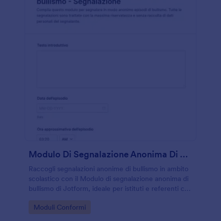
Modulo Di Segnalazione Anonima Di Bullismo
Raccogli segnalazioni anonime di bullismo in ambito
scolastico con il Modulo di segnalazione anonima di
bullismo di Jotform, ideale per istituti e referenti che
vogliono organizzare la raccolta dati e gestire le
Go to Category:
Moduli Conformi
risposte in modo ordinato.