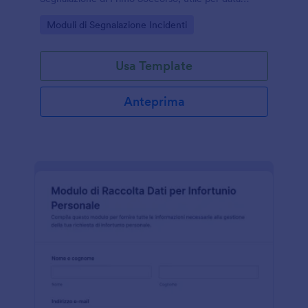
collection e gestione delle risposte in Jotform.
Go to Category:
Moduli di Segnalazione Incidenti
Usa Template
Anteprima