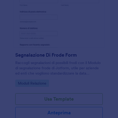
Segnalazione Di Frode Form
Raccogli segnalazioni di possibili frodi con il Modulo
di segnalazione frode di Jotform, utile per aziende
ed enti che vogliono standardizzare la data
collection, centralizzare le risposta e gestire le form
Go to Category:
Moduli Relazione
submission in modo ordinato.
Usa Template
Anteprima