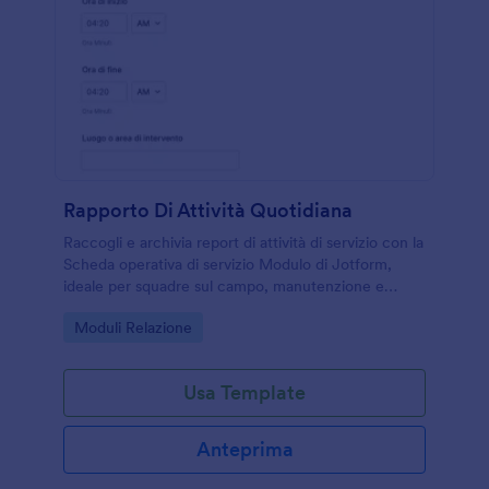
Rapporto Di Attività Quotidiana
Raccogli e archivia report di attività di servizio con la
Scheda operativa di servizio Modulo di Jotform,
ideale per squadre sul campo, manutenzione e
sicurezza che devono documentare interventi e
Go to Category:
Moduli Relazione
incidenti in modo coerente.
Usa Template
Anteprima