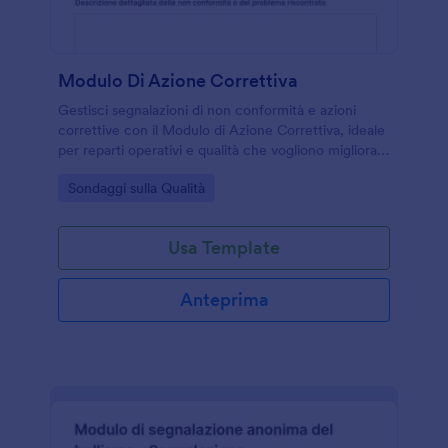
Modulo Di Azione Correttiva
Gestisci segnalazioni di non conformità e azioni
correttive con il Modulo di Azione Correttiva, ideale
per reparti operativi e qualità che vogliono migliorare
la raccolta dati e il monitoraggio degli interventi.
Go to Category:
Sondaggi sulla Qualità
Usa Template
Anteprima