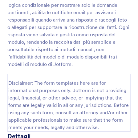
logica condizionale per mostrare solo le domande
pertinenti, abilita le notifiche email per avvisare i
Modulo Di Segnalazione Qualità
responsabili quando arriva una risposta e raccogli foto
o allegati per supportare la ricostruzione dei fatti. Ogni
Raccogli e organizza segnalazioni di non conformità
risposta viene salvata e gestita come risposta del
e problemi operativi con il Modulo di Segnalazione
Qualità di Jotform, ideale per reparti aziendali e
modulo, rendendo la raccolta dati più semplice e
team qualità che vogliono migliorare la data
consultabile rispetto ai metodi manuali, con
Go to Category:
Sondaggi sulla Qualità
collection e la gestione delle risposte.
l’affidabilità dei modello di modulo disponibili tra i
modelli di modulo di Jotform.
Usa Template
Disclaimer: The form templates here are for
Anteprima
informational purposes only. Jotform is not providing
legal, financial, or other advice, or implying that the
forms are legally valid in all or any jurisdictions. Before
using any such form, consult an attorney and/or other
applicable professionals to make sure that the form
meets your needs, legally and otherwise.
Dettagli