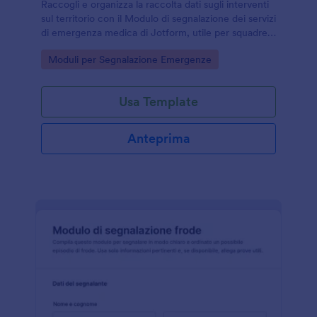
Raccogli e organizza la raccolta dati sugli interventi
sul territorio con il Modulo di segnalazione dei servizi
di emergenza medica di Jotform, utile per squadre
di soccorso, presidi sanitari e organizzazioni di
Go to Category:
Moduli per Segnalazione Emergenze
protezione civile.
Usa Template
Anteprima