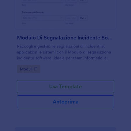
Modulo Di Segnalazione Incidente Software
Raccogli e gestisci le segnalazioni di incidenti su
applicazioni e sistemi con il Modulo di segnalazione
incidente software, ideale per team informatici e
assistenza che vogliono tracciare priorità,
Go to Category:
Moduli IT
avanzamento e chiusura.
Usa Template
Anteprima