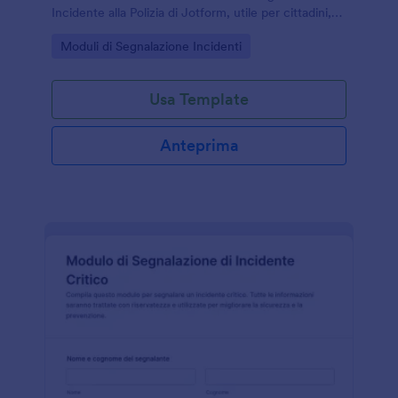
Incidente alla Polizia di Jotform, utile per cittadini,
aziende e strutture che vogliono gestire la raccolta
Go to Category:
Moduli di Segnalazione Incidenti
dati in modo chiaro.
Usa Template
Anteprima