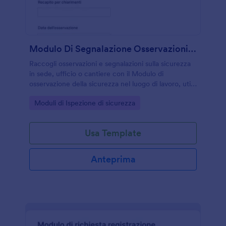
Modulo Di Segnalazione Osservazioni Di Sicurezza Sul Lavoro
Raccogli osservazioni e segnalazioni sulla sicurezza
in sede, ufficio o cantiere con il Modulo di
osservazione della sicurezza nel luogo di lavoro, utile
a preposti e responsabili per gestire rischi, azioni
Go to Category:
Moduli di Ispezione di sicurezza
correttive e follow-up con Jotform.
Usa Template
Anteprima