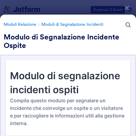
Inizio del dialogo
Registrati. È Gratis!
Moduli Relazione
Moduli di Segnalazione Incidenti
Modulo di Segnalazione Incidente
Ospite
Categorie Template Moduli
Moduli Relazione
Moduli di Segnalazione Incidenti
Moduli di Segnalazione
Incidenti
124 Template