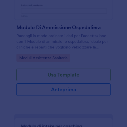
Modulo Di Ammissione Ospedaliera
Raccogli in modo ordinato i dati per l’accettazione
con il Modulo di ammissione ospedaliera, ideale per
cliniche e reparti che vogliono velocizzare la
raccolta dati e gestire ogni risposta del modulo con
Go to Category:
Moduli Assistenza Sanitaria
Jotform.
Usa Template
Anteprima