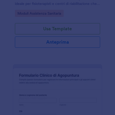
ideale per fisioterapisti e centri di riabilitazione che
vogliono migliorare la raccolta dati e la gestione
Go to Category:
Moduli Assistenza Sanitaria
delle risposte.
Usa Template
Anteprima