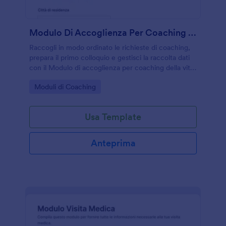
Modulo Di Accoglienza Per Coaching Della Vita
Raccogli in modo ordinato le richieste di coaching,
prepara il primo colloquio e gestisci la raccolta dati
con il Modulo di accoglienza per coaching della vita,
ideale per coach e professionisti del benessere che
Go to Category:
Moduli di Coaching
lavorano online o in studio.
Usa Template
Anteprima