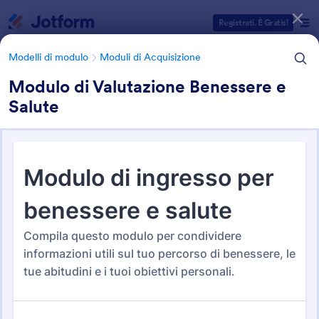
Inizio del dialogo
Registrati. È Gratis!
Modelli di modulo
Moduli di Acquisizione
Modulo di Valutazione Benessere e
Salute
Categorie Template Moduli
Modelli di modulo
Moduli di Acquisizione
Moduli di Acquisizione
202 Template