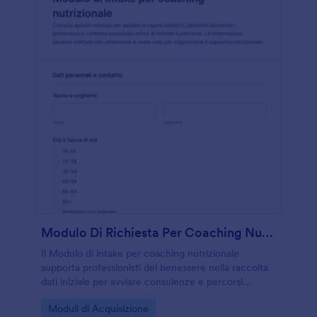
Modulo Di Richiesta Per Coaching Nutrizionale
Il Modulo di intake per coaching nutrizionale
supporta professionisti del benessere nella raccolta
dati iniziale per avviare consulenze e percorsi
personalizzati, organizzando le risposte in un’unica
Go to Category:
Moduli di Acquisizione
compilazione online con Jotform.