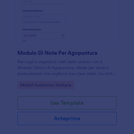
Modulo Di Note Per Agopuntura
Raccogli e organizza i dati delle sedute con il
Modulo Clinico di Agopuntura, ideale per studi e
professionisti che vogliono tracciare visite, tecniche
e risultati in modo chiaro con Jotform.
Go to Category:
Moduli Assistenza Sanitaria
Usa Template
Anteprima