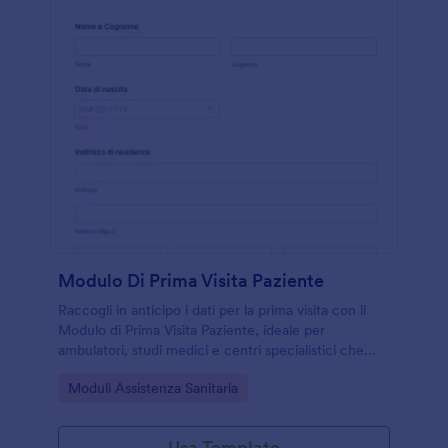
Modulo Di Prima Visita Paziente
Raccogli in anticipo i dati per la prima visita con il
Modulo di Prima Visita Paziente, ideale per
ambulatori, studi medici e centri specialistici che
vogliono velocizzare l’accoglienza e la data
Go to Category:
Moduli Assistenza Sanitaria
collection con Jotform.
Usa Template