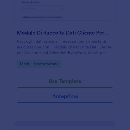
Modulo Di Raccolta Dati Cliente Per Assicurazioni Aziendali
Raccogli i dati aziendali necessari per richieste di
assicurazione con il Modulo di Raccolta Dati Cliente
per Assicurazioni Aziendali di Jotform, ideale per
agenzie, consulenti e uffici amministrativi che
Go to Category:
Moduli Assicurazione
gestiscono preventivi e rinnovi.
Usa Template
Anteprima