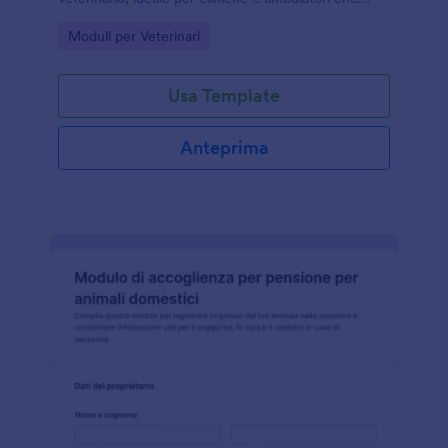
vogliono velocizzare l’accettazione e migliorare la
Go to Category:
Moduli per Veterinari
raccolta dati con Jotform.
Usa Template
Anteprima