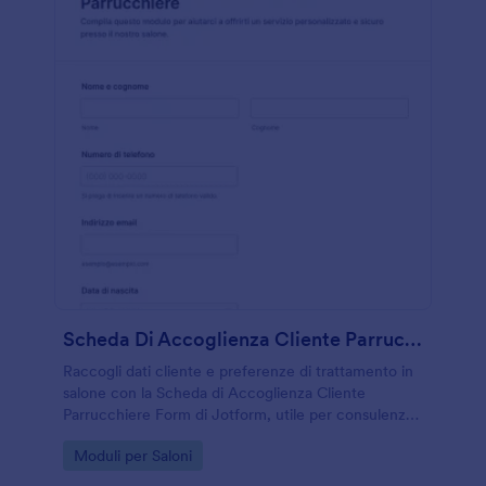
Scheda Di Accoglienza Cliente Parrucchiere
Raccogli dati cliente e preferenze di trattamento in
salone con la Scheda di Accoglienza Cliente
Parrucchiere Form di Jotform, utile per consulenze
iniziali, gestione richieste e raccolta dati in modo
Go to Category:
Moduli per Saloni
ordinato.