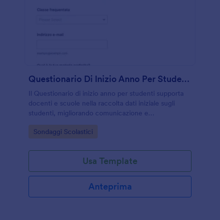
Questionario Di Inizio Anno Per Studenti
Il Questionario di inizio anno per studenti supporta
docenti e scuole nella raccolta dati iniziale sugli
studenti, migliorando comunicazione e
pianificazione didattica con un modello di modulo
Go to Category:
Sondaggi Scolastici
pronto all’uso su Jotform.
Usa Template
Anteprima