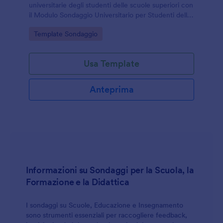
universitarie degli studenti delle scuole superiori con
il Modulo Sondaggio Universitario per Studenti delle
Scuole Superiori, ideale per istituti e progetti
Go to Category:
Template Sondaggio
educativi che vogliono migliorare la raccolta dati.
Usa Template
Anteprima
Informazioni su Sondaggi per la Scuola, la
Formazione e la Didattica
I sondaggi su Scuole, Educazione e Insegnamento
sono strumenti essenziali per raccogliere feedback,