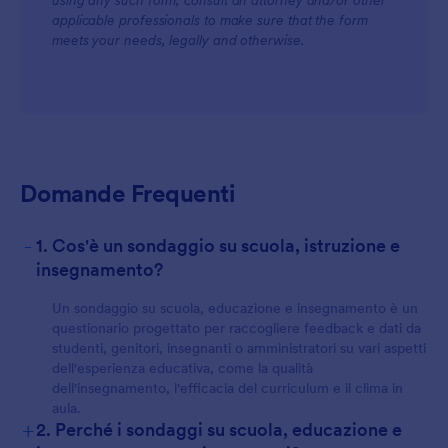
using any such form, consult an attorney and/or other
applicable professionals to make sure that the form
meets your needs, legally and otherwise.
Domande Frequenti
-
1. Cos'è un sondaggio su scuola, istruzione e
insegnamento?
Un sondaggio su scuola, educazione e insegnamento è un
questionario progettato per raccogliere feedback e dati da
studenti, genitori, insegnanti o amministratori su vari aspetti
dell'esperienza educativa, come la qualità
dell'insegnamento, l'efficacia del curriculum e il clima in
aula.
+
2. Perché i sondaggi su scuola, educazione e