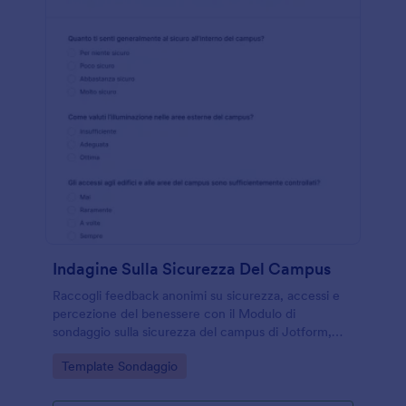
Indagine Sulla Sicurezza Del Campus
Raccogli feedback anonimi su sicurezza, accessi e
percezione del benessere con il Modulo di
sondaggio sulla sicurezza del campus di Jotform,
ideale per università e strutture formative che
Go to Category:
Template Sondaggio
vogliono migliorare gli ambienti comuni.