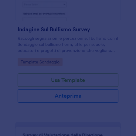
Indagine Sul Bullismo Survey
Raccogli segnalazioni e percezioni sul bullismo con il
Sondaggio sul bullismo Form, utile per scuole,
educatori e progetti di prevenzione che vogliono
migliorare la raccolta dati e l’analisi degli episodi.
Go to Category:
Template Sondaggio
Usa Template
Anteprima