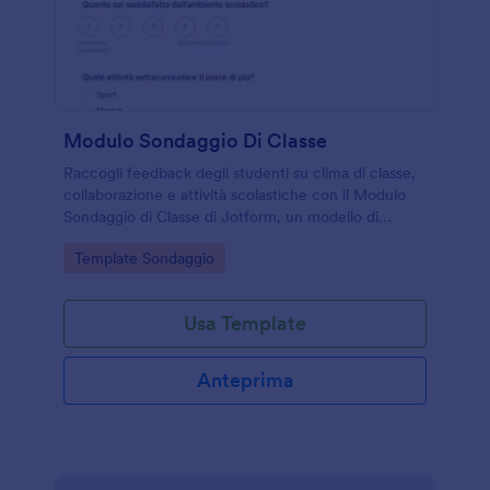
Modulo Sondaggio Di Classe
Raccogli feedback degli studenti su clima di classe,
collaborazione e attività scolastiche con il Modulo
Sondaggio di Classe di Jotform, un modello di
modulo semplice da condividere e personalizzare
Go to Category:
Template Sondaggio
per la raccolta dati.
Usa Template
Anteprima