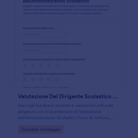
Valutazione Del Dirigente Scolastico Survey
Raccogli feedback anonimi e valutazioni utili sulla
dirigenza con il Questionario di Valutazione
dell’Amministratore Scolastico Form di Jotform,
ideale per scuole che vogliono migliorare
Go to Category:
Template Sondaggio
comunicazione, leadership e organizzazione interna.