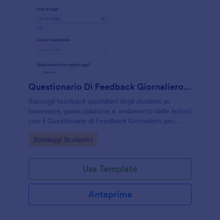
Questionario Di Feedback Giornaliero Studente
Raccogli feedback quotidiani degli studenti su
benessere, partecipazione e andamento delle lezioni
con il Questionario di Feedback Giornaliero per
Studenti, utile per scuole, docenti, tutor e servizi di
Go to Category:
Sondaggi Scolastici
doposcuola.
Usa Template
Anteprima