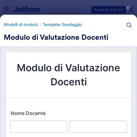
Inizio del dialogo
Registrati. È Gratis!
Modelli di modulo
Template Sondaggio
Modulo di Valutazione Docenti
Categorie Template Moduli
Modelli di modulo
Template Sondaggio
Sondaggi per la Scuola, la
Formazione e la Didattica
17 Template