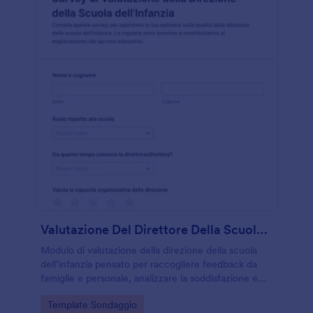
Valutazione Del Direttore Della Scuola Dell’Infanzia
Modulo di valutazione della direzione della scuola
dell’infanzia pensato per raccogliere feedback da
famiglie e personale, analizzare la soddisfazione e
supportare la raccolta dati con Jotform in modo
Go to Category:
Template Sondaggio
semplice e ordinato.