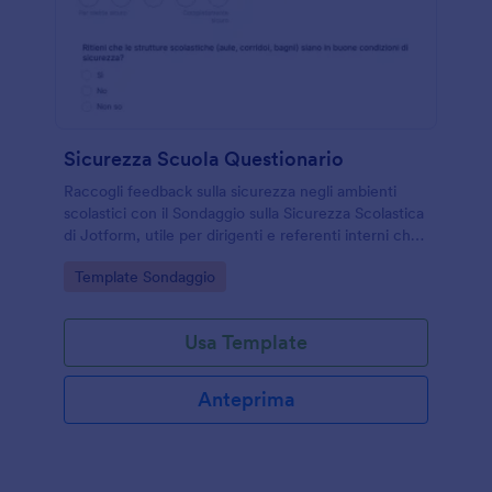
Sicurezza Scuola Questionario
Raccogli feedback sulla sicurezza negli ambienti
scolastici con il Sondaggio sulla Sicurezza Scolastica
di Jotform, utile per dirigenti e referenti interni che
vogliono migliorare comunicazione, procedure e
Go to Category:
Template Sondaggio
priorità di intervento.
Usa Template
Anteprima