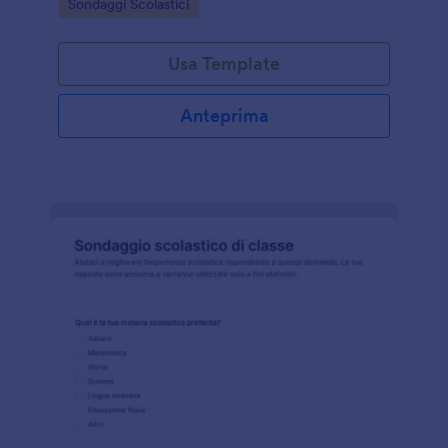
Go to Category:
Sondaggi Scolastici
comunicazione.
Usa Template
Anteprima