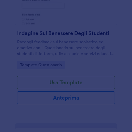
Indagine Sul Benessere Degli Studenti
Raccogli feedback sul benessere scolastico ed
emotivo con il Questionario sul benessere degli
studenti di Jotform, utile a scuole e servizi educativi
per monitorare bisogni e orientare interventi di
Go to Category:
Template Questionario
supporto.
Usa Template
Anteprima