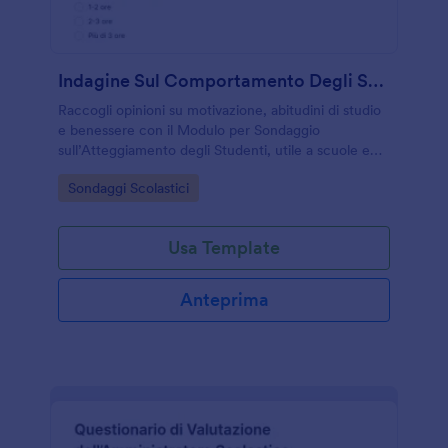
Indagine Sul Comportamento Degli Studenti Survey
Raccogli opinioni su motivazione, abitudini di studio
e benessere con il Modulo per Sondaggio
sull’Atteggiamento degli Studenti, utile a scuole e
docenti per monitorare il clima di classe e pianificare
Go to Category:
Sondaggi Scolastici
interventi mirati.
Usa Template
Anteprima