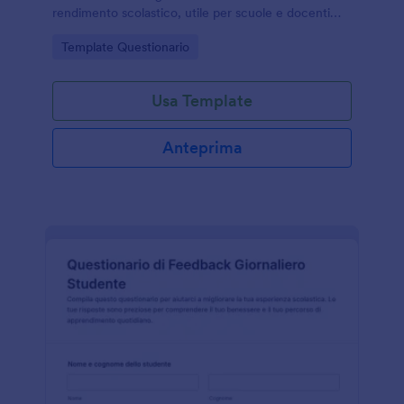
rendimento scolastico, utile per scuole e docenti
per monitorare andamento, partecipazione e bisogni
Go to Category:
Template Questionario
di supporto.
Usa Template
Anteprima