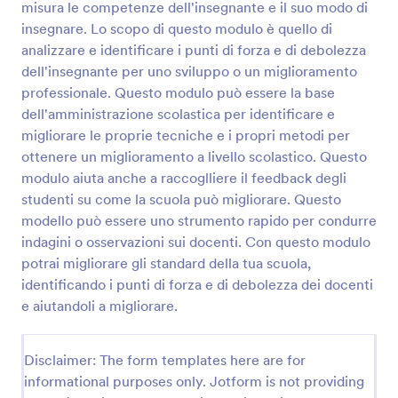
identificare e migliorare le proprie tecniche e i
misura le competenze dell'insegnante e il suo modo di
propri metodi per ottenere un miglioramento a
insegnare. Lo scopo di questo modulo è quello di
livello scolastico. Questo modulo aiuta anche a
Anteprima
analizzare e identificare i punti di forza e di debolezza
raccoglliere il feedback degli studenti su come la
dell'insegnante per uno sviluppo o un miglioramento
scuola può migliorare. Questo modello può essere
uno strumento rapido per condurre indagini o
professionale. Questo modulo può essere la base
osservazioni sui docenti. Con questo modulo potrai
dell'amministrazione scolastica per identificare e
migliorare gli standard della tua scuola, identificando
migliorare le proprie tecniche e i propri metodi per
i punti di forza e di debolezza dei docenti e
ottenere un miglioramento a livello scolastico. Questo
aiutandoli a migliorare.
modulo aiuta anche a raccoglliere il feedback degli
studenti su come la scuola può migliorare. Questo
modello può essere uno strumento rapido per condurre
indagini o osservazioni sui docenti. Con questo modulo
potrai migliorare gli standard della tua scuola,
identificando i punti di forza e di debolezza dei docenti
e aiutandoli a migliorare.
Disclaimer: The form templates here are for
informational purposes only. Jotform is not providing