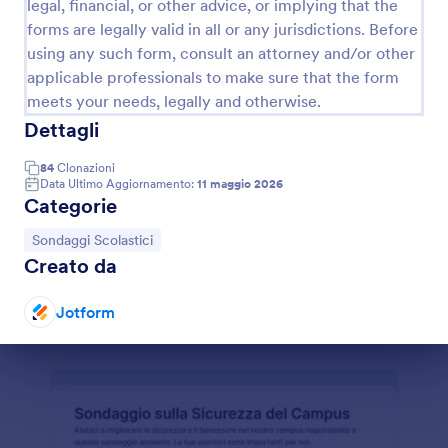
legal, financial, or other advice, or implying that the
forms are legally valid in all or any jurisdictions. Before
using any such form, consult an attorney and/or other
Sondaggio Sulla Gita Scolastica
applicable professionals to make sure that the form
Raccogli feedback su organizzazione, sicurezza e
meets your needs, legally and otherwise.
servizi della gita con il Sondaggio sulla gita scolastica
Dettagli
di Jotform, ideale per scuole e docenti che vogliono
migliorare le prossime uscite e gestire la raccolta
84
Clonazioni
Go to Category:
Template Sondaggio
dati online.
Data Ultimo Aggiornamento:
11 maggio 2026
Categorie
Usa Template
Vai alla Categoria:
Sondaggi Scolastici
Creato da
Anteprima
Jotform
Fine del dialogo