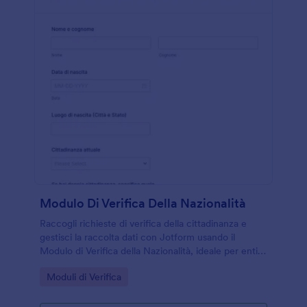
Modulo Di Verifica Della Nazionalità
Raccogli richieste di verifica della cittadinanza e
gestisci la raccolta dati con Jotform usando il
Modulo di Verifica della Nazionalità, ideale per enti,
patronati e studi legali che vogliono centralizzare
Go to Category:
Moduli di Verifica
ogni invio del modulo.