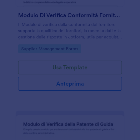
Modulo Di Verifica Conformità Fornitori
Il Modulo di verifica della conformità del fornitore
supporta la qualifica dei fornitori, la raccolta dati e la
gestione delle risposte in Jotform, utile per acquisti,
qualità e supply chain.
Go to Category:
Supplier Management Forms
Usa Template
Anteprima