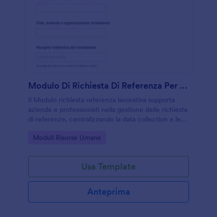
Modulo Di Richiesta Di Referenza Per Dipendenti
Il Modulo richiesta referenza lavorativa supporta
aziende e professionisti nella gestione delle richieste
di referenze, centralizzando la data collection e le
risposte con Jotform per un processo più ordinato e
Go to Category:
Moduli Risorse Umane
coerente.
Usa Template
Anteprima