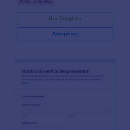
Go to Category:
Moduli di Verifica
le richieste in modo rapido.
Usa Template
Anteprima