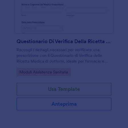
Questionario Di Verifica Della Ricetta Medica
Raccogli i dettagli necessari per verificare una
prescrizione con il Questionario di Verifica della
Ricetta Medica di Jotform, ideale per farmacie e
studi medici che vogliono velocizzare la raccolta dati
Go to Category:
Moduli Assistenza Sanitaria
e gestire ogni invio del modulo.
Usa Template
Anteprima