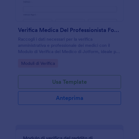
Verifica Medica Del Professionista Form
Raccogli i dati necessari per la verifica
amministrativa e professionale dei medici con il
Modulo di Verifica del Medico di Jotform, ideale per
strutture sanitarie e uffici del personale che
Go to Category:
Moduli di Verifica
gestiscono richieste e archiviazione delle risposte
del modulo.
Usa Template
Anteprima