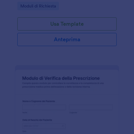
agenzie che devono valutare identità, motivazioni e
Go to Category:
Moduli di Richiesta
documentazione di supporto.
Usa Template
Anteprima