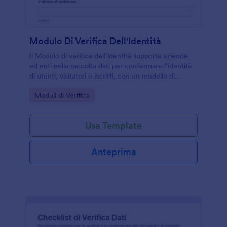
Modulo Di Verifica Dell'Identità
Il Modulo di verifica dell’identità supporta aziende
ed enti nella raccolta dati per confermare l’identità
di utenti, visitatori o iscritti, con un modello di
modulo personalizzabile in Jotform e pronto da
Go to Category:
Moduli di Verifica
condividere online.
Usa Template
Anteprima