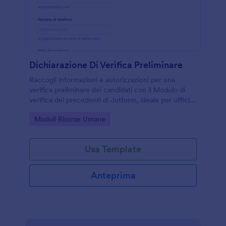
Dichiarazione Di Verifica Preliminare
Raccogli informazioni e autorizzazioni per una
verifica preliminare dei candidati con il Modulo di
verifica dei precedenti di Jotform, ideale per uffici
del personale, agenzie per il lavoro e organizzazioni
Go to Category:
Moduli Risorse Umane
con inserimenti frequenti.
Usa Template
Anteprima