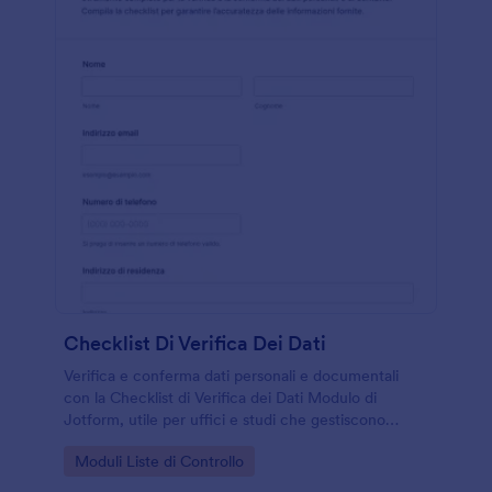
Checklist Di Verifica Dei Dati
Verifica e conferma dati personali e documentali
con la Checklist di Verifica dei Dati Modulo di
Jotform, utile per uffici e studi che gestiscono
raccolta dati, aggiornamenti e archiviazione tramite
Go to Category:
Moduli Liste di Controllo
risposta online.