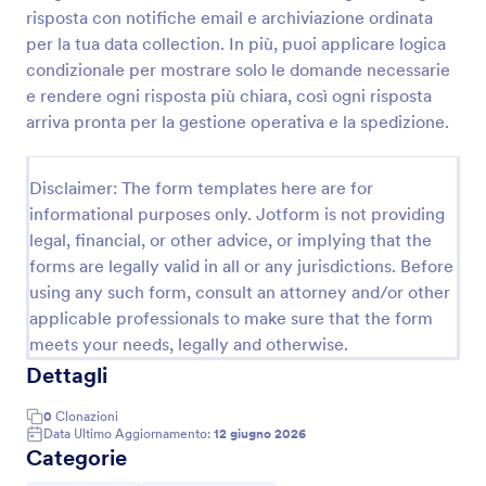
risposta con notifiche email e archiviazione ordinata
Modulo Di Verifica Del Curriculum
per la tua data collection. In più, puoi applicare logica
Raccogli e organizza le informazioni dei candidati
condizionale per mostrare solo le domande necessarie
con il Modulo di verifica del curriculum, utile per
e rendere ogni risposta più chiara, così ogni risposta
aziende e agenzie che vogliono semplificare la
arriva pronta per la gestione operativa e la spedizione.
raccolta dati e gestire ogni invio del modulo in modo
Go to Category:
Moduli Lavoro
ordinato con Jotform.
Disclaimer: The form templates here are for
informational purposes only. Jotform is not providing
Usa Template
legal, financial, or other advice, or implying that the
forms are legally valid in all or any jurisdictions. Before
Anteprima
using any such form, consult an attorney and/or other
applicable professionals to make sure that the form
meets your needs, legally and otherwise.
Dettagli
0
Clonazioni
Data Ultimo Aggiornamento:
12 giugno 2026
Categorie