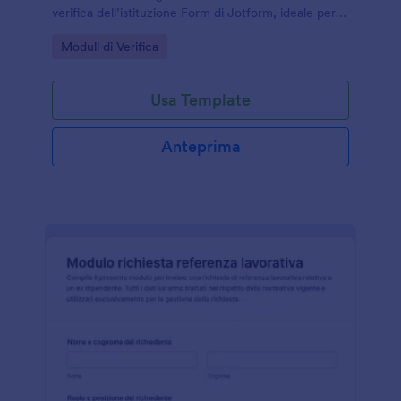
verifica dell’istituzione Form di Jotform, ideale per
partnership, fornitori e registri interni.
Go to Category:
Moduli di Verifica
Usa Template
Anteprima