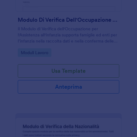
Modulo Di Verifica Dell'Occupazione Per L'Assistenza All'Infanzia
Il Modulo di Verifica dell'Occupazione per
l'Assistenza all'Infanzia supporta famiglie ed enti per
l’infanzia nella raccolta dati e nella conferma delle
informazioni lavorative, con invio del modulo online
Go to Category:
Moduli Lavoro
tramite Jotform.
Usa Template
Anteprima