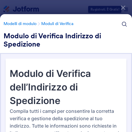
Inizio del dialogo
Registrati. È Gratis!
Modelli di modulo
Moduli di Verifica
Modulo di Verifica Indirizzo di
Spedizione
Categorie Template Moduli
Modelli di modulo
Moduli di Verifica
Moduli di Verifica
53 Template