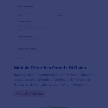
Modulo Di Verifica Patente Di Guida
Raccogli dati e documenti per confermare l’idoneità
alla guida con il Modulo di Verifica della Patente di
Guida, ideale per aziende con flotte, noleggi e
servizi di trasporto che vogliono velocizzare la
Go to Category:
Moduli di Verifica
raccolta dati online.
Usa Template