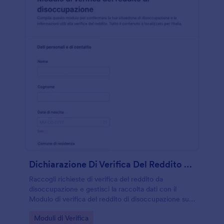
Dichiarazione Di Verifica Del Reddito Da Disoccupazione
Raccogli richieste di verifica del reddito da
disoccupazione e gestisci la raccolta dati con il
Modulo di verifica del reddito di disoccupazione su
Jotform, ideale per enti, uffici amministrativi e
Go to Category:
Moduli di Verifica
consulenti che devono organizzare ogni risposta.