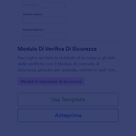
Modulo Di Verifica Di Sicurezza
Raccogli e archivia le richieste di accesso e gli esiti
delle verifiche con il Modulo di controllo di
sicurezza, pensato per aziende, cantieri e sedi con
aree riservate che vogliono una raccolta dati
Go to Category:
Moduli di Ispezione di sicurezza
ordinata con Jotform.
Usa Template
Anteprima