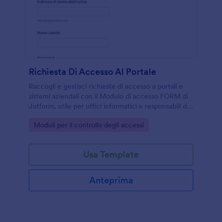
Richiesta Di Accesso Al Portale
Raccogli e gestisci richieste di accesso a portali e
sistemi aziendali con il Modulo di accesso FORM di
Jotform, utile per uffici informatici e responsabili di
reparto che devono organizzare la raccolta dati e le
Go to Category:
Moduli per il controllo degli accessi
risposte.
Usa Template
Anteprima