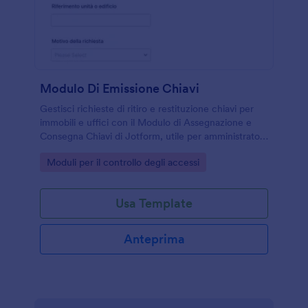
Modulo Di Emissione Chiavi
Gestisci richieste di ritiro e restituzione chiavi per
immobili e uffici con il Modulo di Assegnazione e
Consegna Chiavi di Jotform, utile per amministratori,
reception e manutentori che vogliono tracciare
Go to Category:
Moduli per il controllo degli accessi
accessi e responsabilità.
Usa Template
Anteprima