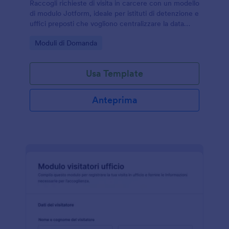
Raccogli richieste di visita in carcere con un modello
di modulo Jotform, ideale per istituti di detenzione e
uffici preposti che vogliono centralizzare la data
collection e gestire ogni invio del modulo in modo
Go to Category:
Moduli di Domanda
coerente.
Usa Template
Anteprima