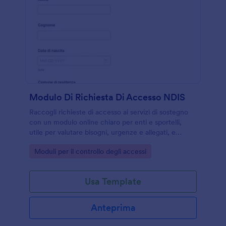
Modulo Di Richiesta Di Accesso NDIS
Raccogli richieste di accesso ai servizi di sostegno
con un modulo online chiaro per enti e sportelli,
utile per valutare bisogni, urgenze e allegati, e
gestire la raccolta dati in modo organizzato con
Go to Category:
Moduli per il controllo degli accessi
Jotform.
Usa Template
Anteprima