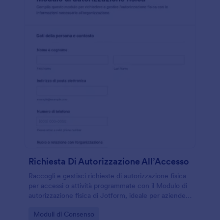
Richiesta Di Autorizzazione All’Accesso
Raccogli e gestisci richieste di autorizzazione fisica
per accessi o attività programmate con il Modulo di
autorizzazione fisica di Jotform, ideale per aziende e
strutture che devono organizzare ingressi e
Go to Category:
Moduli di Consenso
conferme in modo chiaro.