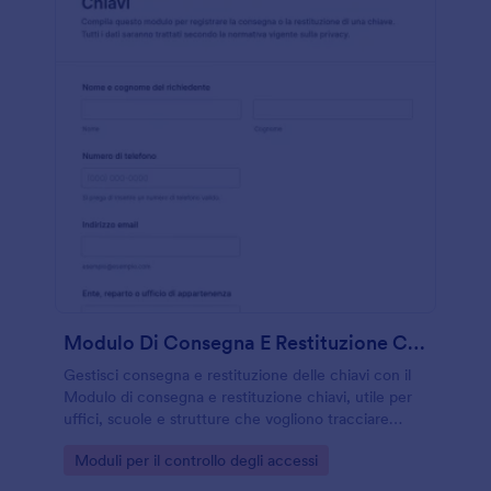
Modulo Di Consegna E Restituzione Chiavi
Gestisci consegna e restituzione delle chiavi con il
Modulo di consegna e restituzione chiavi, utile per
uffici, scuole e strutture che vogliono tracciare
accessi e raccolta dati con Jotform.
Go to Category:
Moduli per il controllo degli accessi