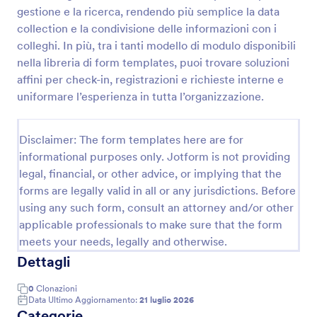
gestione e la ricerca, rendendo più semplice la data
collection e la condivisione delle informazioni con i
Modulo Di Richiesta Di Sicurezza
colleghi. In più, tra i tanti modello di modulo disponibili
nella libreria di form templates, puoi trovare soluzioni
Gestisci segnalazioni e richieste interne con il
affini per check-in, registrazioni e richieste interne e
Modulo di richiesta di intervento per la sicurezza
aziendale, ideale per aziende e uffici che vogliono
uniformare l’esperienza in tutta l’organizzazione.
velocizzare la raccolta dati e organizzare ogni
Go to Category:
Moduli di Richiesta
risposta in modo centralizzato.
Disclaimer: The form templates here are for
informational purposes only. Jotform is not providing
Usa Template
legal, financial, or other advice, or implying that the
forms are legally valid in all or any jurisdictions. Before
Anteprima
using any such form, consult an attorney and/or other
applicable professionals to make sure that the form
meets your needs, legally and otherwise.
Dettagli
0
Clonazioni
Data Ultimo Aggiornamento:
21 luglio 2026
Categorie