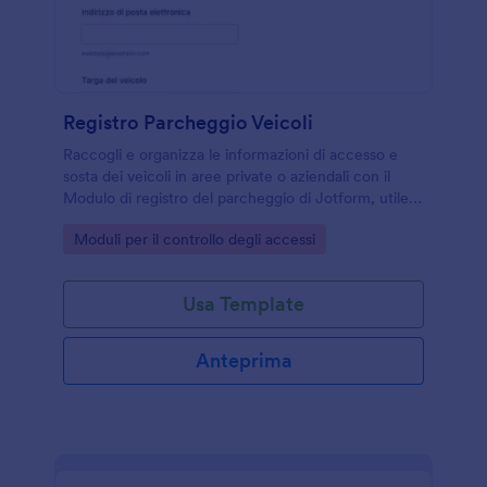
Registro Parcheggio Veicoli
Raccogli e organizza le informazioni di accesso e
sosta dei veicoli in aree private o aziendali con il
Modulo di registro del parcheggio di Jotform, utile
per portinerie, reception e facility management.
Go to Category:
Moduli per il controllo degli accessi
Usa Template
Anteprima