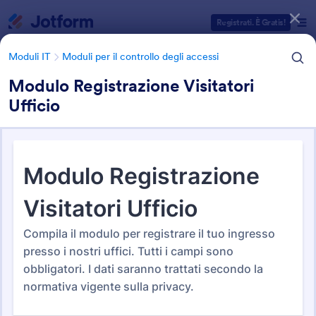
Inizio del dialogo
Registrati. È Gratis!
Moduli IT
Moduli per il controllo degli accessi
Modulo Registrazione Visitatori
Ufficio
Categorie Template Moduli
Moduli IT
Moduli per il controllo degli accessi
Moduli per il controllo degli
accessi
36 Template