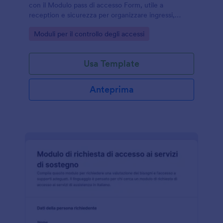
con il Modulo pass di accesso Form, utile a
reception e sicurezza per organizzare ingressi,
autorizzazioni e tempi di permanenza con Jotform.
Go to Category:
Moduli per il controllo degli accessi
Usa Template
Anteprima