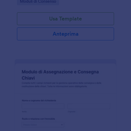
Go to Category:
Moduli di Consenso
in modo chiaro e verificabile.
Usa Template
Anteprima