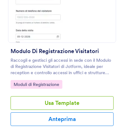
Usa Template
Anteprima
Modulo Di Registrazione Visitatori
Raccogli e gestisci gli accessi in sede con il Modulo
di Registrazione Visitatori di Jotform, ideale per
reception e controllo accessi in uffici e strutture
che vogliono una raccolta dati ordinata e
Go to Category:
Moduli di Registrazione
consultabile.
Usa Template
Anteprima