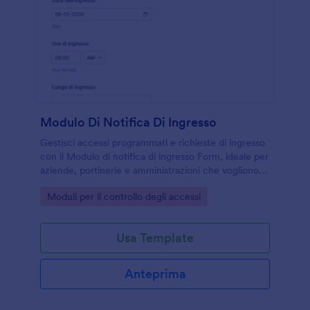
Modulo Di Notifica Di Ingresso
Gestisci accessi programmati e richieste di ingresso
con il Modulo di notifica di ingresso Form, ideale per
aziende, portinerie e amministrazioni che vogliono
migliorare la raccolta dati e il tracciamento delle
Go to Category:
Moduli per il controllo degli accessi
risposta.
Usa Template
Anteprima