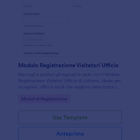
Modulo Registrazione Visitatori Ufficio
Raccogli e gestisci gli ingressi in sede con il Modulo
Registrazione Visitatori Ufficio di Jotform, ideale per
reception, uffici e studi che vogliono velocizzare la
registrazione e la data collection in un unico punto.
Go to Category:
Moduli di Registrazione
Usa Template
Anteprima