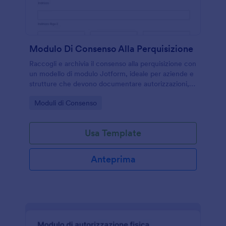
Modulo Di Consenso Alla Perquisizione
Raccogli e archivia il consenso alla perquisizione con
un modello di modulo Jotform, ideale per aziende e
strutture che devono documentare autorizzazioni,
motivazioni e firme in modo ordinato per la raccolta
Go to Category:
Moduli di Consenso
dati.
Usa Template
Anteprima