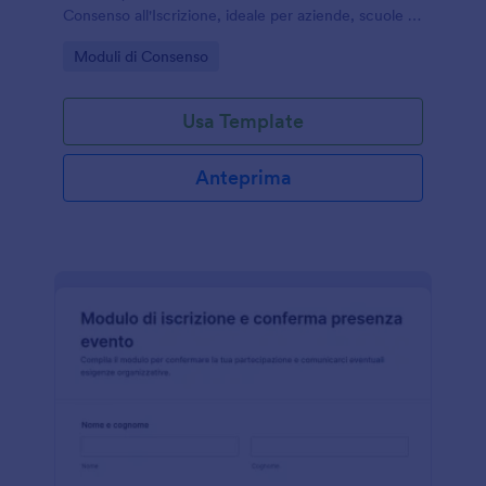
Consenso all'Iscrizione, ideale per aziende, scuole e
associazioni che vogliono gestire la raccolta dati e
Go to Category:
Moduli di Consenso
ogni risposta in modo ordinato.
Usa Template
Anteprima