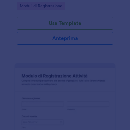
vogliono semplificare la raccolta dati e gli invii del
Go to Category:
Moduli di Registrazione
modulo online.
Usa Template
Anteprima