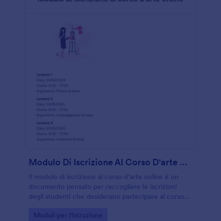
Modulo Di Iscrizione Al Corso D'arte Online
Il modulo di iscrizione al corso d’arte online è un
documento pensato per raccogliere le iscrizioni
degli studenti che desiderano partecipare al corso
d’arte online. Questo modulo permette agli
Go to Category:
Moduli per l'Istruzione
educatori artistici di raccogliere le registrazioni