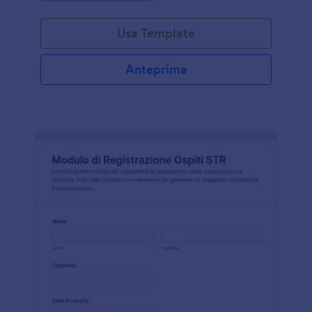
prima dell’inizio del corso, così da valutare il numero
di partecipanti e organizzare al meglio lo
Usa Template
svolgimento delle lezioni.Il modulo di iscrizione al
corso d’arte online contiene campi per inserire il
nome del partecipante, la sua età, il genere, il
Anteprima
numero di telefono, l’email, l’indirizzo, il nome della
scuola, i dati del genitore o tutore, le informazioni
sul pagamento e la firma digitale. Questo modello di
modulo utilizza lo strumento Paragrafo per mostrare
testi statici nel modulo, utili per fornire istruzioni o
condividere informazioni importanti con chi compila
il modulo. Inoltre, viene utilizzato il widget Lista
Configurabile, che consente ai partecipanti di
aggiungere dinamicamente i campi necessari. Il
modulo può essere integrato in qualsiasi pagina web
tramite il codice fornito nel Costruttore di Moduli.
Se desideri personalizzare ulteriormente il modello,
puoi farlo facilmente tramite il Costruttore di Moduli,
uno strumento molto intuitivo.