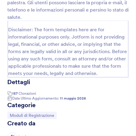
palestra. Gli utenti possono lasciare la propria e-mail, il
puoi anche utilizzare per inviare un invito per i tuoi
Anteprima
eventi futuri. Usa questo tipo di moduli di
telefono e le informazioni personali e persino lo stato di
registrazione per gli eventi per aggiungere la data e
salute.
l'ora dell'evento, il luogo e una mappa che guiderà
gli iscritti ad arrivare all'evento.
Disclaimer: The form templates here are for
informational purposes only. Jotform is not providing
legal, financial, or other advice, or implying that the
forms are legally valid in all or any jurisdictions. Before
using any such form, consult an attorney and/or other
applicable professionals to make sure that the form
meets your needs, legally and otherwise.
Dettagli
157
Clonazioni
Data Ultimo Aggiornamento:
11 maggio 2026
Categorie
Vai alla Categoria:
Moduli di Registrazione
Creato da