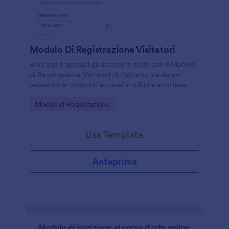
Modulo Di Registrazione Visitatori
Raccogli e gestisci gli accessi in sede con il Modulo
di Registrazione Visitatori di Jotform, ideale per
reception e controllo accessi in uffici e strutture
che vogliono una raccolta dati ordinata e
Go to Category:
Moduli di Registrazione
consultabile.
Usa Template
Anteprima