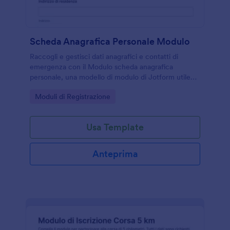
Scheda Anagrafica Personale Modulo
Raccogli e gestisci dati anagrafici e contatti di
emergenza con il Modulo scheda anagrafica
personale, una modello di modulo di Jotform utile
per segreterie, studi e associazioni che devono
Go to Category:
Moduli di Registrazione
organizzare la raccolta dati online.
Usa Template
Anteprima