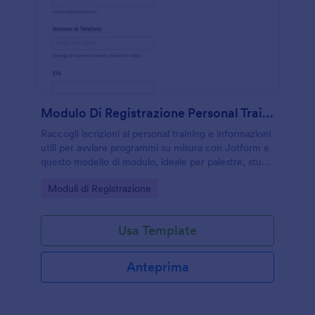
Modulo Di Registrazione Personal Training
Raccogli iscrizioni al personal training e informazioni
utili per avviare programmi su misura con Jotform e
questo modello di modulo, ideale per palestre, studi
fitness e personal trainer che vogliono semplificare
Go to Category:
Moduli di Registrazione
la raccolta dati.
Usa Template
Anteprima