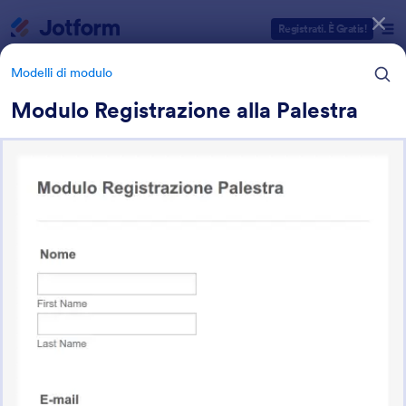
Inizio del dialogo
Registrati. È Gratis!
Modelli di modulo
Modulo Registrazione alla Palestra
Categorie Template Moduli
Modelli di modulo
Moduli di Registrazione
Jotform offre 470 Moduli di Registrazione