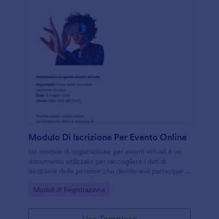
Modulo Di Iscrizione Per Evento Online
Un modulo di registrazione per eventi virtuali è un
documento utilizzato per raccogliere i dati di
iscrizione delle persone che desiderano partecipare
a un evento online. È importante usare un modulo di
Go to Category:
Moduli di Registrazione
registrazione online per gestire facilmente e in
modo organizzato tutte le iscrizioni.Questo modulo
contiene campi che richiedono informazioni sui
Usa Template