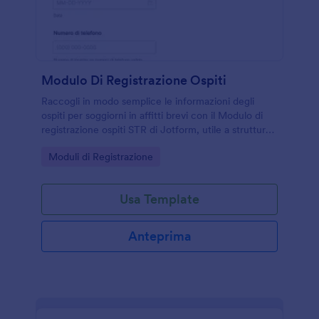
Modulo Di Registrazione Ospiti
Raccogli in modo semplice le informazioni degli
ospiti per soggiorni in affitti brevi con il Modulo di
registrazione ospiti STR di Jotform, utile a strutture
ricettive e gestori per organizzare check-in e servizi.
Go to Category:
Moduli di Registrazione
Usa Template
Anteprima