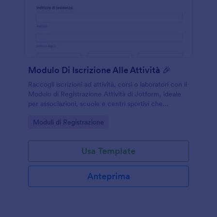
Modulo Di Iscrizione Alle Attività 🎉
Raccogli iscrizioni ad attività, corsi o laboratori con il
Modulo di Registrazione Attività di Jotform, ideale
per associazioni, scuole e centri sportivi che
vogliono semplificare la raccolta dati e gestire ogni
Go to Category:
Moduli di Registrazione
invio del modulo online.
Usa Template
Anteprima