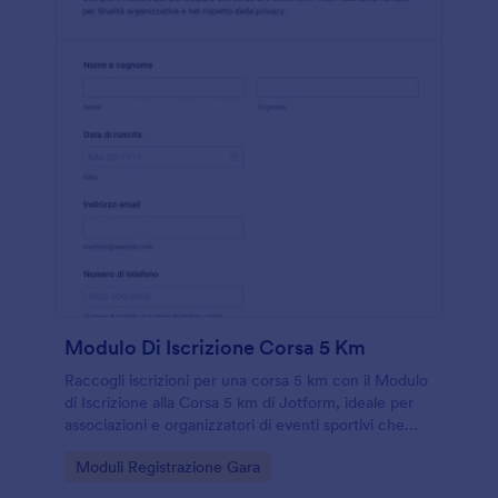
Modulo Di Iscrizione Corsa 5 Km
Raccogli iscrizioni per una corsa 5 km con il Modulo
di Iscrizione alla Corsa 5 km di Jotform, ideale per
associazioni e organizzatori di eventi sportivi che
vogliono gestire partecipanti e consensi online.
Go to Category:
Moduli Registrazione Gara