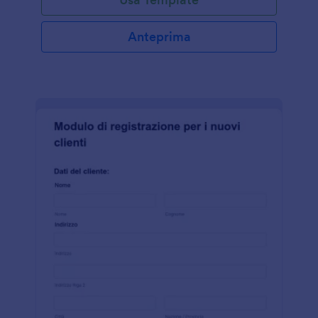
partecipanti, come nome, età, genere, contatti,
professione e nome dell’azienda in cui lavorano. Il
modello utilizza il widget Lista Configurabile, che
Anteprima
permette al compilatore di aggiungere altri
partecipanti se necessario. Grazie allo strumento
Paragrafo, puoi fornire indicazioni utili o informazioni
sull’evento, come lo scopo, la data e l'orario. Inoltre,
usa lo strumento Lista Prodotti, che consente di
gestire i pagamenti senza collegarsi a un gateway
esterno. Con il Costruttore di moduli puoi inserire il
logo della tua azienda, cambiare l’immagine
dell’evento, modificare i campi del modulo, il tema
colori e molto altro.