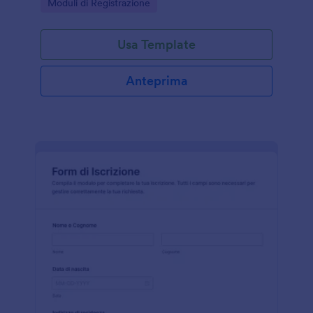
Go to Category:
Moduli di Registrazione
unico posto con Jotform.
Usa Template
Anteprima