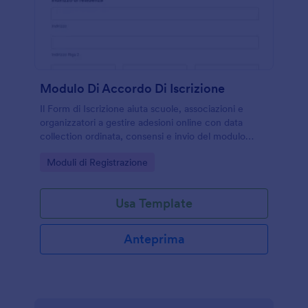
Modulo Di Accordo Di Iscrizione
Il Form di Iscrizione aiuta scuole, associazioni e
organizzatori a gestire adesioni online con data
collection ordinata, consensi e invio del modulo
centralizzato tramite Jotform.
Go to Category:
Moduli di Registrazione
Usa Template
Anteprima