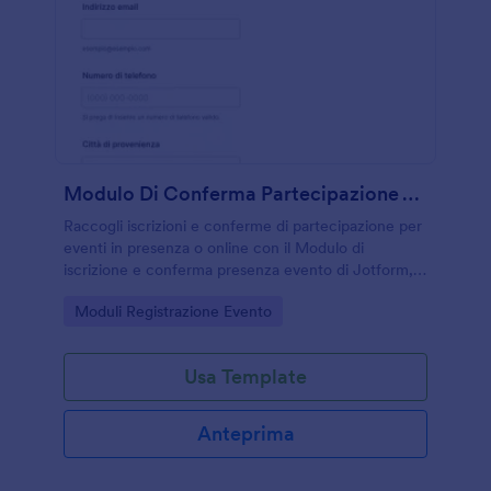
Modulo Di Conferma Partecipazione All'Evento
Raccogli iscrizioni e conferme di partecipazione per
eventi in presenza o online con il Modulo di
iscrizione e conferma presenza evento di Jotform,
utile per organizzatori, aziende e associazioni che
Go to Category:
Moduli Registrazione Evento
gestiscono RSVP e raccolta dati.
Usa Template
Anteprima