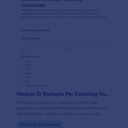
Modulo Di Richiesta Per Coaching Nutrizionale
Il Modulo di intake per coaching nutrizionale
supporta professionisti del benessere nella raccolta
dati iniziale per avviare consulenze e percorsi
personalizzati, organizzando le risposte in un’unica
Go to Category:
Moduli di Acquisizione
compilazione online con Jotform.