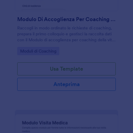
Modulo Di Accoglienza Per Coaching Della Vita
Raccogli in modo ordinato le richieste di coaching,
prepara il primo colloquio e gestisci la raccolta dati
con il Modulo di accoglienza per coaching della vita,
ideale per coach e professionisti del benessere che
Go to Category:
Moduli di Coaching
lavorano online o in studio.
Usa Template
Anteprima