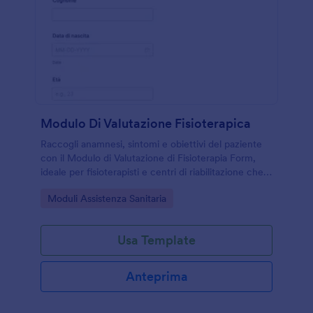
Modulo Di Valutazione Fisioterapica
Raccogli anamnesi, sintomi e obiettivi del paziente
con il Modulo di Valutazione di Fisioterapia Form,
ideale per fisioterapisti e centri di riabilitazione che
vogliono migliorare la raccolta dati e la gestione
Go to Category:
Moduli Assistenza Sanitaria
delle risposte.
Usa Template
Anteprima