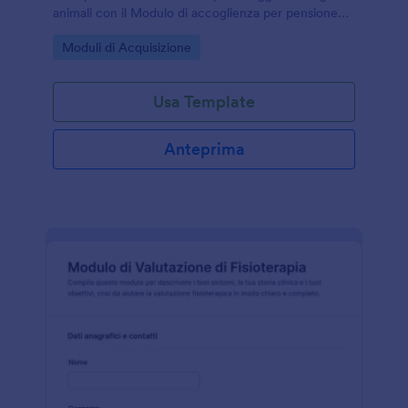
animali con il Modulo di accoglienza per pensione
per animali domestici di Jotform, ideale per strutture
Go to Category:
Moduli di Acquisizione
di pet sitting e pensioni.
Usa Template
Anteprima