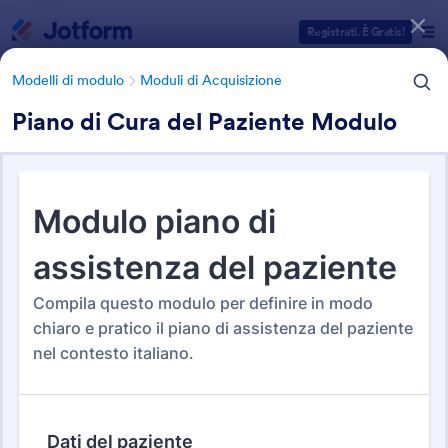
Inizio del dialogo
Registrati. È Gratis!
Modelli di modulo
Moduli di Acquisizione
Piano di Cura del Paziente Modulo
Categorie Template Moduli
Modelli di modulo
Moduli di Acquisizione
Moduli di Acquisizione
204 Template