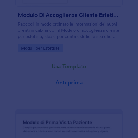
Modulo Di Accoglienza Cliente Estetista
Raccogli in modo ordinato le informazioni dei nuovi
clienti in cabina con il Modulo di accoglienza cliente
per estetista, ideale per centri estetici e spa che
vogliono velocizzare l’accoglienza e la raccolta dati
Go to Category:
Moduli per Estetiste
con Jotform.
Usa Template
Anteprima