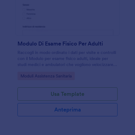
Modulo Di Esame Fisico Per Adulti
Raccogli in modo ordinato i dati per visite e controlli
con il Modulo per esame fisico adulti, ideale per
studi medici e ambulatori che vogliono velocizzare la
raccolta dati online e gestire ogni invio del modulo
Go to Category:
Moduli Assistenza Sanitaria
con Jotform.
Usa Template
Anteprima