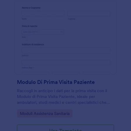
Modulo Di Prima Visita Paziente
Raccogli in anticipo i dati per la prima visita con il
Modulo di Prima Visita Paziente, ideale per
ambulatori, studi medici e centri specialistici che
vogliono velocizzare l’accoglienza e la data
Go to Category:
Moduli Assistenza Sanitaria
collection con Jotform.
Usa Template