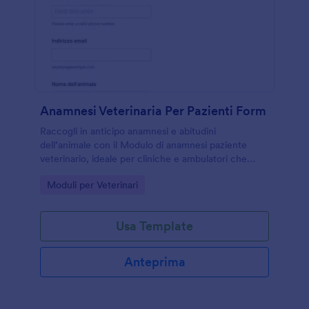
Anamnesi Veterinaria Per Pazienti Form
Raccogli in anticipo anamnesi e abitudini
dell’animale con il Modulo di anamnesi paziente
veterinario, ideale per cliniche e ambulatori che
vogliono velocizzare l’accettazione e migliorare la
Go to Category:
Moduli per Veterinari
raccolta dati con Jotform.
Usa Template
Anteprima