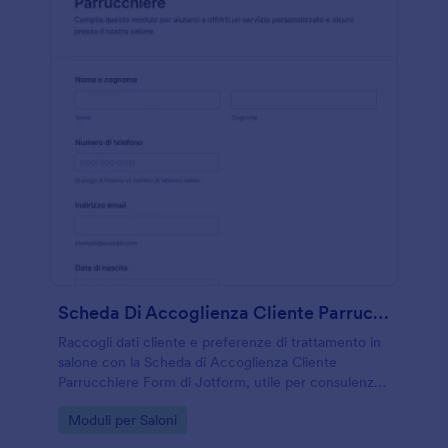
Scheda Di Accoglienza Cliente Parrucchiere
Raccogli dati cliente e preferenze di trattamento in
salone con la Scheda di Accoglienza Cliente
Parrucchiere Form di Jotform, utile per consulenze
iniziali, gestione richieste e raccolta dati in modo
Go to Category:
Moduli per Saloni
ordinato.