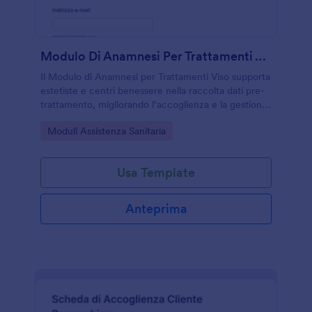
Modulo Di Anamnesi Per Trattamenti Viso
Il Modulo di Anamnesi per Trattamenti Viso supporta
estetiste e centri benessere nella raccolta dati pre-
trattamento, migliorando l’accoglienza e la gestione
della risposta con Jotform e un modello di modulo
Go to Category:
Moduli Assistenza Sanitaria
pronto all’uso.
Usa Template
Anteprima