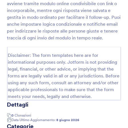
avviene tramite modulo online condivisibile con link o
Modulo Di Registrazione Anamnesi
incorporabile, mentre ogni risposta viene salvata e
gestita in modo ordinato per facilitare il follow-up. Puoi
Un Modulo di Registrazione Anamnesi viene
utilizzato dagli operatori sanitari per raccogliere
anche impostare logica condizionale e notifiche email
l'anamnesi del paziente, gli interventi chirurgici
per indirizzare le risposte alle persone giuste e tenere
passati, la genetica e i sintomi. Raccogli l'anamnesi e
traccia di ogni invio del modulo in tempo reale.
Go to Category:
Moduli Assistenza Sanitaria
altre informazioni sui tuoi pazienti attraverso un
Modulo di Registrazione Anamnesi online sicuro.
Aggiungi il tuo logo, cambia l'immagine di sfondo o
Disclaimer: The form templates here are for
Usa Template
sostituisci i campi del modulo per adattarlo alla tua
informational purposes only. Jotform is not providing
attività. Con il Costruttore di Moduli gratuito di
legal, financial, or other advice, or implying that the
Jotform, puoi passare da un modulo vuoto a un
Anteprima
modulo di registrazione completo in pochi secondi.
forms are legally valid in all or any jurisdictions. Before
Se devi compilare il modulo con i pazienti di
using any such form, consult an attorney and/or other
persona, puoi facilmente condividere con loro un
applicable professionals to make sure that the form
link per compilarlo dal loro computer o dispositivo
meets your needs, legally and otherwise.
mobile. È anche possibile aggiungere una foto del
Dettagli
paziente! Se utilizzi Dropbox, Google Drive o
Microsoft OneDrive per archiviare le informazioni
mediche, puoi usare una delle integrazioni gratuite
0
Clonazioni
Data Ultimo Aggiornamento:
8 giugno 2026
di Jotform per inviare le risposte al modulo
Categorie
automaticamente ai tuoi altri account. Mantieni