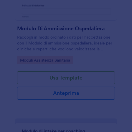
Modulo Di Ammissione Ospedaliera
Raccogli in modo ordinato i dati per l’accettazione
con il Modulo di ammissione ospedaliera, ideale per
cliniche e reparti che vogliono velocizzare la
raccolta dati e gestire ogni risposta del modulo con
Go to Category:
Moduli Assistenza Sanitaria
Jotform.
Usa Template
Anteprima