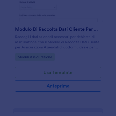
Modulo Di Raccolta Dati Cliente Per Assicurazioni Aziendali
Raccogli i dati aziendali necessari per richieste di
assicurazione con il Modulo di Raccolta Dati Cliente
per Assicurazioni Aziendali di Jotform, ideale per
agenzie, consulenti e uffici amministrativi che
Go to Category:
Moduli Assicurazione
gestiscono preventivi e rinnovi.
Usa Template
Anteprima