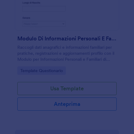
Modulo Di Informazioni Personali E Familiari Questionario
Raccogli dati anagrafici e informazioni familiari per
pratiche, registrazioni e aggiornamenti profilo con il
Modulo per Informazioni Personali e Familiari di
Jotform, personalizzabile e adatto a servizi, studi e
Go to Category:
Template Questionario
organizzazioni.
Usa Template
Anteprima