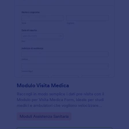
Modulo Visita Medica
Raccogli in modo semplice i dati pre-visita con il
Modulo per Visita Medica Form, ideale per studi
medici e ambulatori che vogliono velocizzare
l’accoglienza e organizzare la raccolta dati e ogni
Go to Category:
Moduli Assistenza Sanitaria
risposta con Jotform.