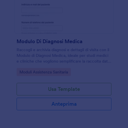
Modulo Di Diagnosi Medica
Raccogli e archivia diagnosi e dettagli di visita con il
Modulo di Diagnosi Medica, ideale per studi medici
e cliniche che vogliono semplificare la raccolta dati
e gestire ogni risposta in modo ordinato.
Go to Category:
Moduli Assistenza Sanitaria
Usa Template
Anteprima