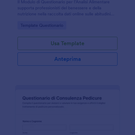
Il Modulo di Questionario per l’Analisi Alimentare
supporta professionisti del benessere e della
nutrizione nella raccolta dati online sulle abitudini
alimentari, centralizzando ogni invio del modulo con
Go to Category:
Template Questionario
Jotform.
Usa Template
Anteprima