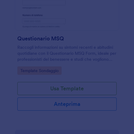
Questionario MSQ
Raccogli informazioni su sintomi recenti e abitudini
quotidiane con il Questionario MSQ Form, ideale per
professionisti del benessere e studi che vogliono
semplificare la data collection online con Jotform.
Go to Category:
Template Sondaggio
Usa Template
Anteprima