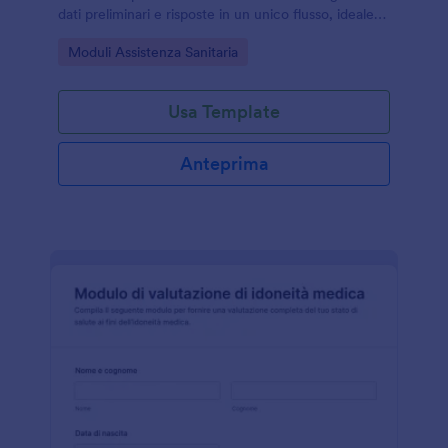
dati preliminari e risposte in un unico flusso, ideale
per ambulatori, farmacie, programmi aziendali e
Go to Category:
Moduli Assistenza Sanitaria
organizzazioni no profit.
Usa Template
Anteprima