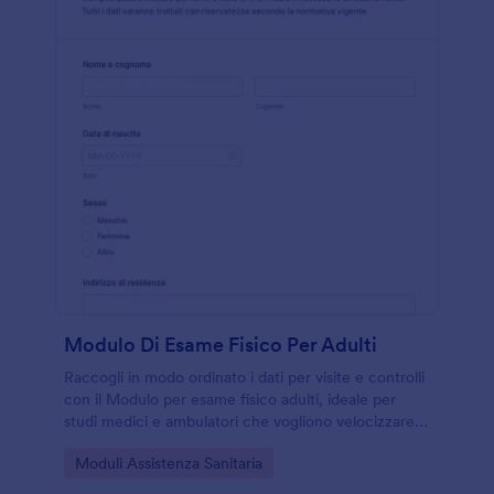
Modulo Di Esame Fisico Per Adulti
Raccogli in modo ordinato i dati per visite e controlli
con il Modulo per esame fisico adulti, ideale per
studi medici e ambulatori che vogliono velocizzare la
raccolta dati online e gestire ogni invio del modulo
Go to Category:
Moduli Assistenza Sanitaria
con Jotform.