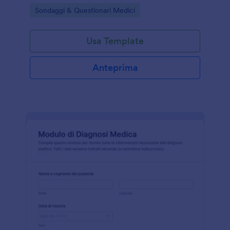
professionisti della salute, centri benessere e
Go to Category:
Sondaggi & Questionari Medici
programmi di prevenzione.
Usa Template
Anteprima