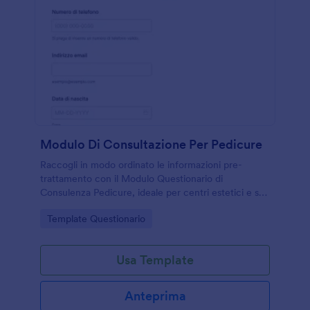
Modulo Di Consultazione Per Pedicure
Raccogli in modo ordinato le informazioni pre-
trattamento con il Modulo Questionario di
Consulenza Pedicure, ideale per centri estetici e spa
che vogliono migliorare la raccolta dati e gestire
Go to Category:
Template Questionario
ogni risposta con Jotform.
Usa Template
Anteprima