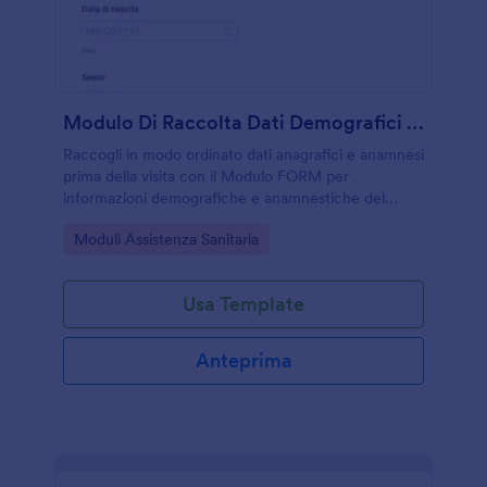
Modulo Di Raccolta Dati Demografici E Storici Dei Pazienti
Raccogli in modo ordinato dati anagrafici e anamnesi
prima della visita con il Modulo FORM per
informazioni demografiche e anamnestiche del
paziente, ideale per studi medici, cliniche e servizi di
Go to Category:
Moduli Assistenza Sanitaria
telemedicina.
Usa Template
Anteprima