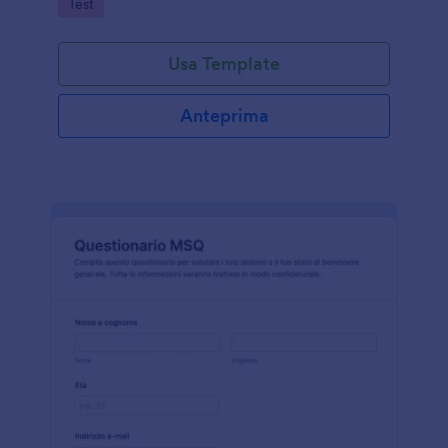
Go to Category:
Test
valutazione.
Usa Template
Anteprima