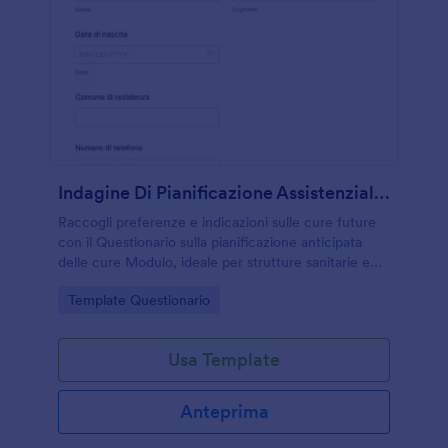
Indagine Di Pianificazione Assistenziale Avanzata
Raccogli preferenze e indicazioni sulle cure future
con il Questionario sulla pianificazione anticipata
delle cure Modulo, ideale per strutture sanitarie e
servizi di assistenza che vogliono semplificare la
Go to Category:
Template Questionario
raccolta dati e la gestione delle risposte.
Usa Template
Anteprima