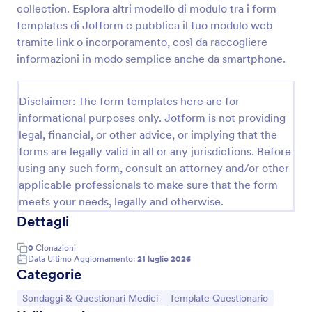
collection. Esplora altri modello di modulo tra i form
templates di Jotform e pubblica il tuo modulo web
tramite link o incorporamento, così da raccogliere
Modulo Di Contatto Del Paziente E Anamnesi Personale
informazioni in modo semplice anche da smartphone.
Raccogli contatti e anamnesi personale prima della
visita con il Modulo di Contatto Paziente e Anamnesi
Personale, utile per studi medici e ambulatori che
Disclaimer: The form templates here are for
vogliono migliorare la raccolta dati e l’accoglienza
informational purposes only. Jotform is not providing
Go to Category:
Moduli Assistenza Sanitaria
dei pazienti.
legal, financial, or other advice, or implying that the
forms are legally valid in all or any jurisdictions. Before
Usa Template
using any such form, consult an attorney and/or other
applicable professionals to make sure that the form
Anteprima
meets your needs, legally and otherwise.
Dettagli
0
Clonazioni
Data Ultimo Aggiornamento:
21 luglio 2026
Categorie
Vai alla Categoria:
Vai alla Categoria:
Sondaggi & Questionari Medici
Template Questionario