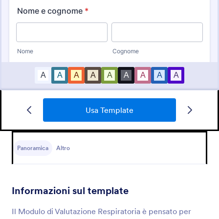
Usa Template
Questionario Consulenza Nutrizionista
Panoramica
Altro
Consulenza in ambito nutrizione
Informazioni sul template
Go to Category:
Sondaggi & Questionari Medici
Il Modulo di Valutazione Respiratoria è pensato per
Usa Template