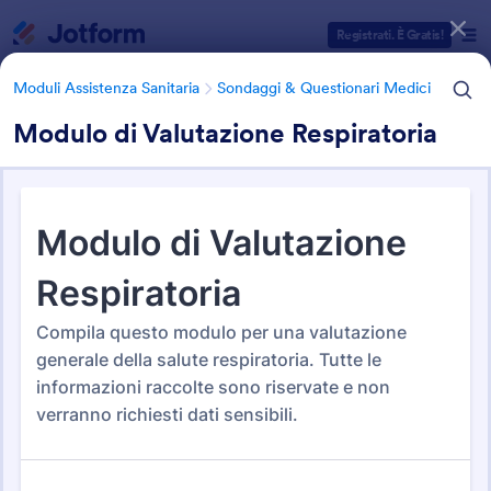
Inizio del dialogo
Registrati. È Gratis!
Moduli Assistenza Sanitaria
Sondaggi & Questionari Medici
Modulo di Valutazione Respiratoria
Categorie Template Moduli
Moduli Assistenza Sanitaria
Sondaggi & Questionari Medici
Sondaggi & Questionari
Medici
78 Template