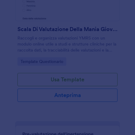
Scala Di Valutazione Della Mania Giovanile (YMRS) Survey
Raccogli e organizza valutazioni YMRS con un
modulo online utile a studi e strutture cliniche per la
raccolta dati, la tracciabilità delle valutazioni e la
gestione delle risposte in un’unica esperienza
Go to Category:
Template Questionario
Jotform.
Usa Template
Anteprima