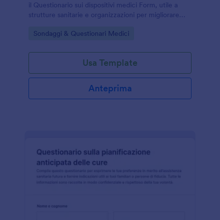
il Questionario sui dispositivi medici Form, utile a
strutture sanitarie e organizzazioni per migliorare
esperienza, supporto e formazione tramite raccolta
Go to Category:
Sondaggi & Questionari Medici
dati online con Jotform.
Usa Template
Anteprima