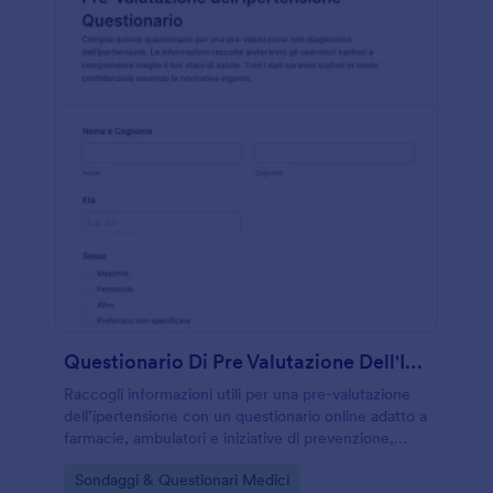
Questionario Di Pre Valutazione Dell'Ipertensione
Raccogli informazioni utili per una pre-valutazione
dell’ipertensione con un questionario online adatto a
farmacie, ambulatori e iniziative di prevenzione,
migliorando la raccolta dati e la gestione delle
Go to Category:
Sondaggi & Questionari Medici
risposte con Jotform.