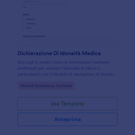
Dichiarazione Di Idoneità Medica
Raccogli in modo chiaro le informazioni sanitarie
preliminari per valutare l’idoneità di clienti o
partecipanti con il Modulo di valutazione di idoneità
medica, ideale per strutture sanitarie, centri sportivi
Go to Category:
Moduli Assistenza Sanitaria
e organizzatori di attività.
Usa Template
Anteprima