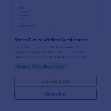
Storia Clinica Medica Questionario
Raccogli in modo ordinato le informazioni
anamnestiche prima della visita con il Modulo
Questionario Anamnestico Medico di Jotform,
ideale per studi medici, ambulatori e professionisti
Go to Category:
Sondaggi & Questionari Medici
sanitari che gestiscono la raccolta dati online.
Usa Template
Anteprima