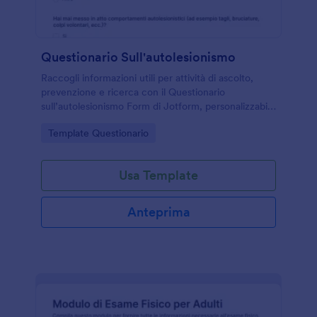
Questionario Sull'autolesionismo
Raccogli informazioni utili per attività di ascolto,
prevenzione e ricerca con il Questionario
sull’autolesionismo Form di Jotform, personalizzabile
e condivisibile per scuole, professionisti e
Go to Category:
Template Questionario
organizzazioni di supporto.
Usa Template
Anteprima