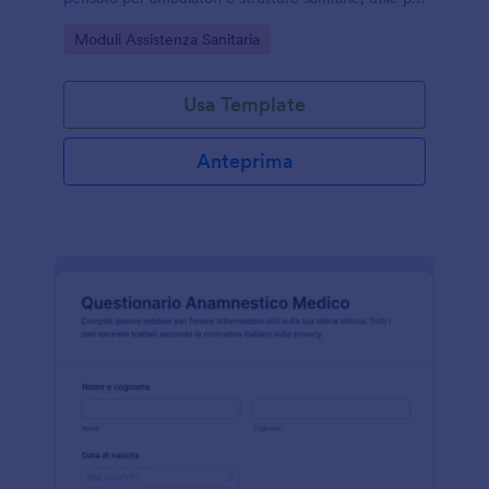
una raccolta dati chiara e consultabile nel tempo.
Go to Category:
Moduli Assistenza Sanitaria
Usa Template
Anteprima