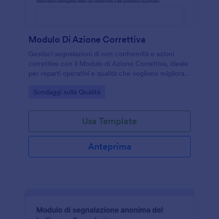
Modulo Di Azione Correttiva
Gestisci segnalazioni di non conformità e azioni
correttive con il Modulo di Azione Correttiva, ideale
per reparti operativi e qualità che vogliono migliorare
la raccolta dati e il monitoraggio degli interventi.
Go to Category:
Sondaggi sulla Qualità
Usa Template
Anteprima