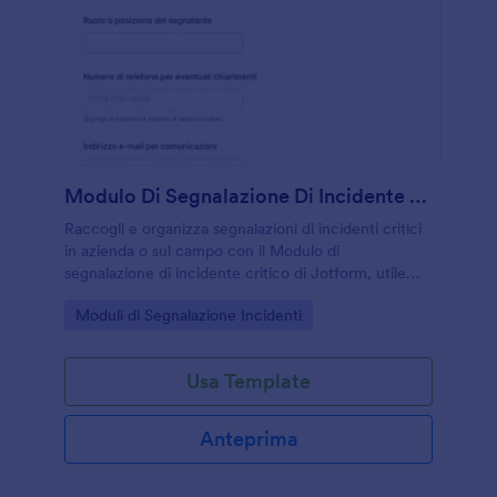
Modulo Di Segnalazione Di Incidente Critico
Raccogli e organizza segnalazioni di incidenti critici
in azienda o sul campo con il Modulo di
segnalazione di incidente critico di Jotform, utile
per registrare eventi, supportare verifiche interne e
Go to Category:
Moduli di Segnalazione Incidenti
migliorare la raccolta dati.
Usa Template
Anteprima