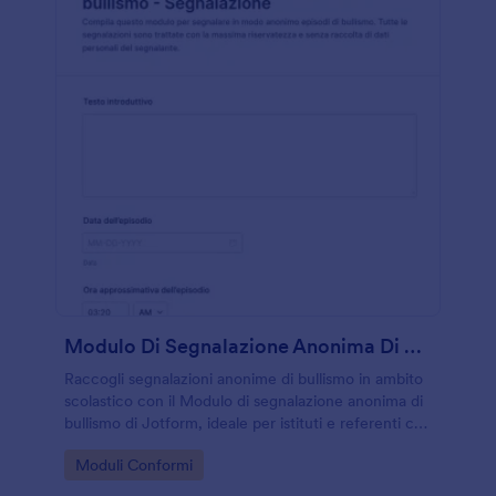
Modulo Di Segnalazione Anonima Di Bullismo
Raccogli segnalazioni anonime di bullismo in ambito
scolastico con il Modulo di segnalazione anonima di
bullismo di Jotform, ideale per istituti e referenti che
vogliono organizzare la raccolta dati e gestire le
Go to Category:
Moduli Conformi
risposte in modo ordinato.