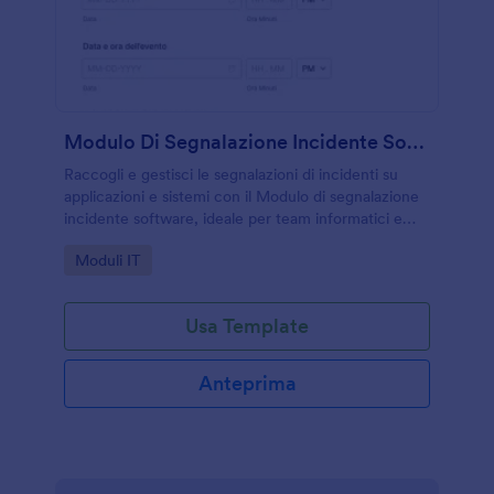
Modulo Di Segnalazione Incidente Software
Raccogli e gestisci le segnalazioni di incidenti su
applicazioni e sistemi con il Modulo di segnalazione
incidente software, ideale per team informatici e
assistenza che vogliono tracciare priorità,
Go to Category:
Moduli IT
avanzamento e chiusura.
Usa Template
Anteprima