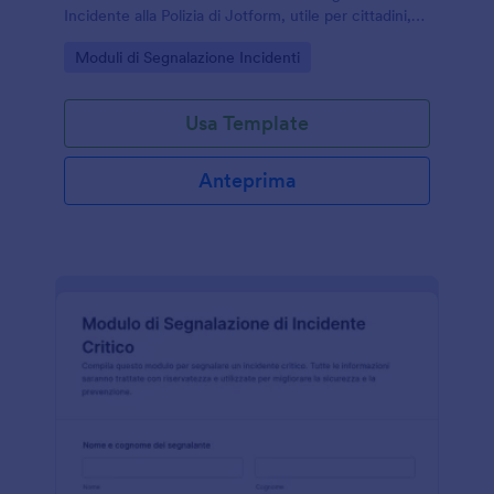
Incidente alla Polizia di Jotform, utile per cittadini,
aziende e strutture che vogliono gestire la raccolta
Go to Category:
Moduli di Segnalazione Incidenti
dati in modo chiaro.
Usa Template
Anteprima