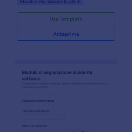
Go to Category:
Moduli di Segnalazione Incidenti
documentare eventi e azioni correttive.
Usa Template
Anteprima