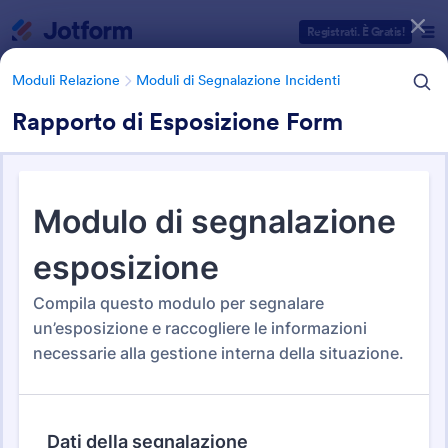
Inizio del dialogo
Registrati. È Gratis!
Moduli Relazione
Moduli di Segnalazione Incidenti
Rapporto di Esposizione Form
Categorie Template Moduli
Moduli Relazione
Moduli di Segnalazione Incidenti
Moduli di Segnalazione
Incidenti
124 Template