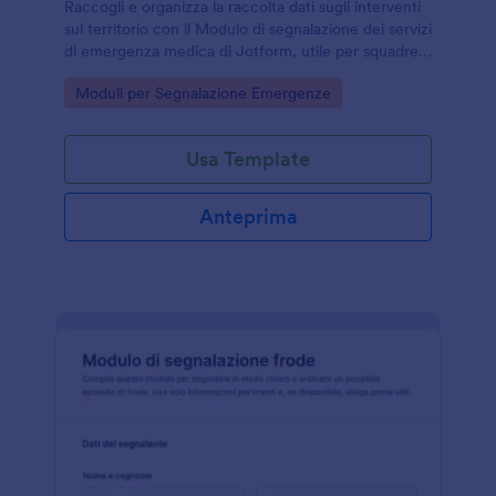
Raccogli e organizza la raccolta dati sugli interventi
sul territorio con il Modulo di segnalazione dei servizi
di emergenza medica di Jotform, utile per squadre
di soccorso, presidi sanitari e organizzazioni di
Go to Category:
Moduli per Segnalazione Emergenze
protezione civile.
Usa Template
Anteprima