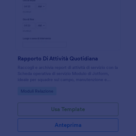
Rapporto Di Attività Quotidiana
Raccogli e archivia report di attività di servizio con la
Scheda operativa di servizio Modulo di Jotform,
ideale per squadre sul campo, manutenzione e
sicurezza che devono documentare interventi e
Go to Category:
Moduli Relazione
incidenti in modo coerente.
Usa Template
Anteprima