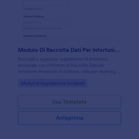
Modulo Di Raccolta Dati Per Infortunio Personale
Raccogli e organizza segnalazioni di infortunio
personale con il Modulo di Raccolta Dati per
Infortunio Personale di Jotform, utile per studi legali,
assicurazioni e uffici che gestiscono richieste e
Go to Category:
Moduli di Segnalazione Incidenti
documentazione online.
Usa Template
Anteprima