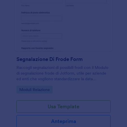
Segnalazione Di Frode Form
Raccogli segnalazioni di possibili frodi con il Modulo
di segnalazione frode di Jotform, utile per aziende
ed enti che vogliono standardizzare la data
collection, centralizzare le risposta e gestire le form
Go to Category:
Moduli Relazione
submission in modo ordinato.
Usa Template
Anteprima