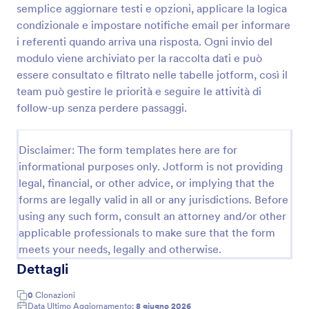
semplice aggiornare testi e opzioni, applicare la logica
condizionale e impostare notifiche email per informare
i referenti quando arriva una risposta. Ogni invio del
Modulo Di Segnalazione Qualità
modulo viene archiviato per la raccolta dati e può
Raccogli e organizza segnalazioni di non conformità
essere consultato e filtrato nelle tabelle jotform, così il
e problemi operativi con il Modulo di Segnalazione
team può gestire le priorità e seguire le attività di
Qualità di Jotform, ideale per reparti aziendali e
team qualità che vogliono migliorare la data
follow-up senza perdere passaggi.
Go to Category:
Sondaggi sulla Qualità
collection e la gestione delle risposte.
Disclaimer: The form templates here are for
Usa Template
informational purposes only. Jotform is not providing
legal, financial, or other advice, or implying that the
Anteprima
forms are legally valid in all or any jurisdictions. Before
using any such form, consult an attorney and/or other
applicable professionals to make sure that the form
meets your needs, legally and otherwise.
Dettagli
0
Clonazioni
Data Ultimo Aggiornamento:
8 giugno 2026