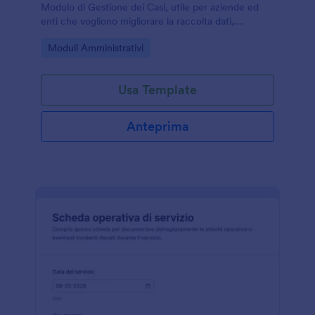
Modulo di Gestione dei Casi, utile per aziende ed
enti che vogliono migliorare la raccolta dati,
assegnare responsabilità e monitorare lo stato dei
Go to Category:
Moduli Amministrativi
casi con Jotform.
Usa Template
Anteprima