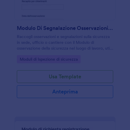
Modulo Di Segnalazione Osservazioni Di Sicurezza Sul Lavoro
Raccogli osservazioni e segnalazioni sulla sicurezza
in sede, ufficio o cantiere con il Modulo di
osservazione della sicurezza nel luogo di lavoro, utile
a preposti e responsabili per gestire rischi, azioni
Go to Category:
Moduli di Ispezione di sicurezza
correttive e follow-up con Jotform.
Usa Template
Anteprima