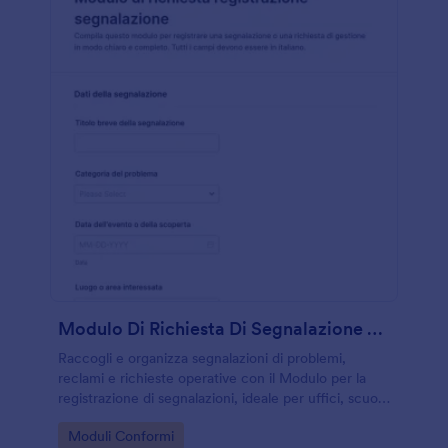
Modulo Di Richiesta Di Segnalazione Problemi
Raccogli e organizza segnalazioni di problemi,
reclami e richieste operative con il Modulo per la
registrazione di segnalazioni, ideale per uffici, scuole
e organizzazioni che vogliono migliorare la raccolta
Go to Category:
Moduli Conformi
dati e la gestione delle risposte.