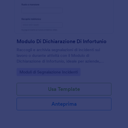
Modulo Di Dichiarazione Di Infortunio
Raccogli e archivia segnalazioni di incidenti sul
lavoro o durante attività con il Modulo di
Dichiarazione di Infortunio, ideale per aziende,
scuole ed enti che vogliono una data collection
Go to Category:
Moduli di Segnalazione Incidenti
ordinata con Jotform.
Usa Template
Anteprima