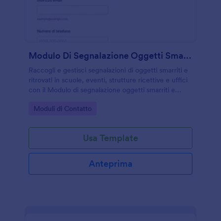
Modulo Di Segnalazione Oggetti Smarriti E Ritrovati 🧳🔍
Raccogli e gestisci segnalazioni di oggetti smarriti e
ritrovati in scuole, eventi, strutture ricettive e uffici
con il Modulo di segnalazione oggetti smarriti e
ritrovati Form di Jotform, migliorando la raccolta dati
Go to Category:
Moduli di Contatto
e il tracciamento delle risposte.
Usa Template
Anteprima