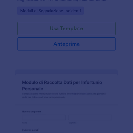
collection e gestione delle risposte in Jotform.
Go to Category:
Moduli di Segnalazione Incidenti
Usa Template
Anteprima