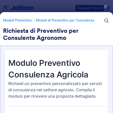
Inizio del dialogo
Registrati. È Gratis!
Moduli Preventivo
Moduli di Preventivo per Consulenza
Richiesta di Preventivo per
Consulente Agronomo
Categorie Template Moduli
Moduli Preventivo
Moduli di Preventivo per Consulenza
Moduli di Preventivo per
Consulenza
3 Template