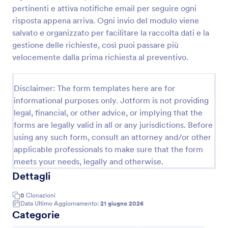
pertinenti e attiva notifiche email per seguire ogni
risposta appena arriva. Ogni invio del modulo viene
Richiesta Rapida Preventivo
salvato e organizzato per facilitare la raccolta dati e la
gestione delle richieste, così puoi passare più
Raccogli richieste di preventivo complete con il
velocemente dalla prima richiesta al preventivo.
Modulo di richiesta preventivo rapido, ideale per
professionisti e aziende che vogliono qualificare
contatti online e velocizzare la raccolta dati per
Go to Category:
Disclaimer: The form templates here are for
Moduli Preventivo
preparare offerte personalizzate.
informational purposes only. Jotform is not providing
legal, financial, or other advice, or implying that the
Usa Template
forms are legally valid in all or any jurisdictions. Before
using any such form, consult an attorney and/or other
Anteprima
applicable professionals to make sure that the form
meets your needs, legally and otherwise.
Dettagli
0
Clonazioni
Data Ultimo Aggiornamento:
21 giugno 2026
Categorie