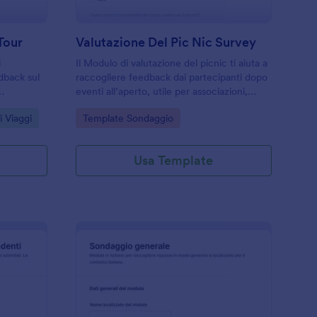
Tour
Valutazione Del Pic Nic Survey
i
Il Modulo di valutazione del picnic ti aiuta a
dback sul
raccogliere feedback dai partecipanti dopo
eventi all’aperto, utile per associazioni,
rare
scuole e aziende che vogliono migliorare
Go to Category:
i Viaggi
Template Sondaggio
lta dati
organizzazione ed esperienza complessiva.
Usa Template