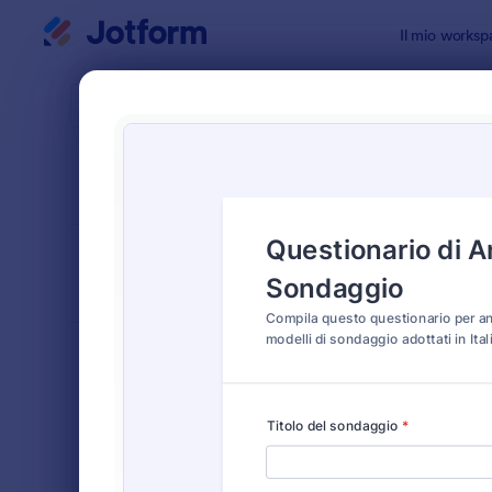
Inizio del dialogo
Il mio worksp
Modelli di
Sond
ORDINA PER
Popolari
34 Templat
LAYOUT DEL
Classico
MODULO
TIPOLOGIA
Moduli Ordine
552
Moduli di Registrazione
453