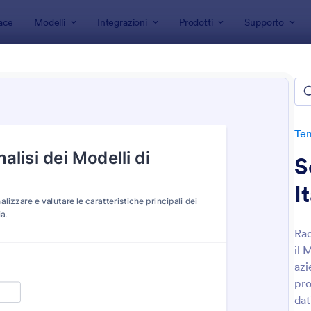
ace
Modelli
Integrazioni
Prodotti
Supporto
 modulo
Template Sondaggio
Sondaggi per Feedback
aggi per Feedback
e
Te
S
I
Rac
il 
: Modulo Feedback Evento
: M
Anteprima
Anteprima
azi
pro
dat