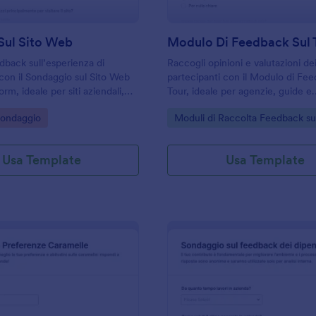
Sul Sito Web
Modulo Di Feedback Sul 
dback sull’esperienza di
Raccogli opinioni e valutazioni de
con il Sondaggio sul Sito Web
partecipanti con il Modulo di Fee
rm, ideale per siti aziendali,
Tour, ideale per agenzie, guide e
i di assistenza che vogliono
organizzatori che vogliono miglio
gory:
Go to Category:
Sondaggio
Moduli di Raccolta Feedback su
ntenuti, usabilità e prestazioni.
l’esperienza e supportare la racco
con Jotform.
Usa Template
Usa Template