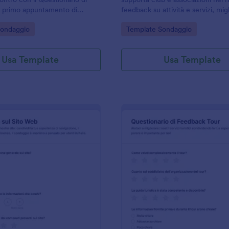
l primo appuntamento di
feedback su attività e servizi, migl
ale per percorsi di coaching,
comunicazione con soci e atleti e
gory:
Go to Category:
Sondaggio
Template Sondaggio
i e raccolta dati in modo
le decisioni con la raccolta dati o
tramite Jotform.
Usa Template
Usa Template
: Indagine Sul Sito Web
: M
Anteprima
Anteprima