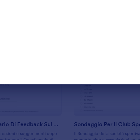
Usa Template
Usa Template
: Questionario Di Feedback Sul Primo Appunt
: S
Anteprima
Anteprima
Questionario Di Feedback Sul Primo Appuntamento
Sondaggio Per Il Club Sp
ressioni e suggerimenti dopo
Il Sondaggio della società sporti
ontro con il Questionario di
supporta club e associazioni nel 