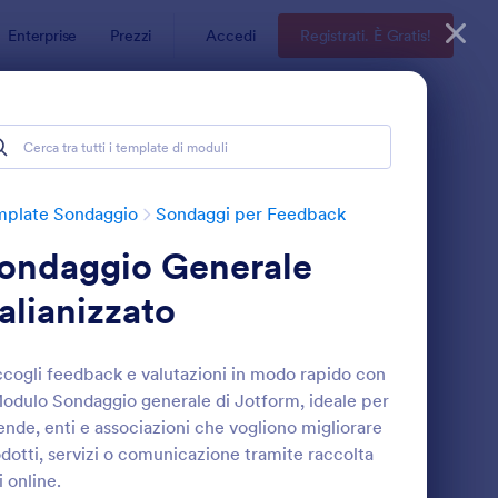
Enterprise
Prezzi
Accedi
Registrati. È Gratis!
mplate Sondaggio
Sondaggi per Feedback
ondaggio Generale
talianizzato
cogli feedback e valutazioni in modo rapido con
Modulo Sondaggio generale di Jotform, ideale per
odulo Per Il Feedback Dei Clienti
: Sondaggio Sul Feed
Anteprima
ende, enti e associazioni che vogliono migliorare
dotti, servizi o comunicazione tramite raccolta
i online.