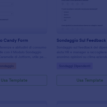
: Sondaggio Candy Form
: S
Anteprima
Anteprima
o Candy Form
ferenze e abitudini di consumo
Sondaggio sul feedback dei dipe
lle con il Modulo Sondaggio
aiuta HR e manager a raccoglier
aramelle di Jotform, utile per
anonimo opinioni su clima azienda
ozi ed eventi che vogliono
motivazione, leadership ed equilib
gory:
Go to Category:
Sondaggio
Sondaggi Dipendenti
odotti, assortimenti e
lavoro per migliorare l’ambiente d
e tramite raccolta dati online.
Usa Template
Usa Template