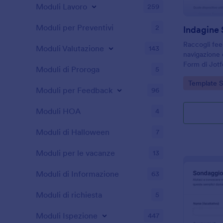
Moduli Lavoro
259
Moduli per Preventivi
2
Indagine 
Raccogli fee
Moduli Valutazione
143
navigazione 
Form di Jotfo
Moduli di Proroga
5
blog e portal
Go to Cate
Template 
migliorare co
Moduli per Feedback
96
Moduli HOA
4
Moduli di Halloween
7
Moduli per le vacanze
13
Moduli di Informazione
63
Moduli di richiesta
5
Moduli Ispezione
447