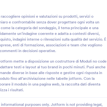
: Sondaggio Lampo
: Q
Anteprima
Anteprima
ccogliere opinioni e valutazioni su prodotti, servizi o
chiaro e confrontabile senza dover progettare ogni volta un
 come la categoria del sondaggio, il tema principale e una
idamente un’indagine coerente e adatta a contesti diversi,
to, indagini interne o rilevazioni sulla qualità del servizio. È
io Lampo
prese, enti di formazione, associazioni e team che vogliono
nioni rapide su un tema con
Raccogli feedback e misurazioni s
i commenti in decisioni operative.
mpo Form di Jotform, ideale
soddisfazione dei partecipanti do
associazioni, eventi e aziende
incontri, workshop o conferenze 
 Jotform mette a disposizione un costruttore di Moduli no code
 prendere decisioni basate su
Questionario di Feedback sull’E
 adattare testi e layout al tuo brand in pochi minuti. Puoi anche
gory:
Go to Category:
Sondaggio
Moduli di Feedback sugli Eventi
ion e risposte immediate.
di Jotform, ideale per organizzat
ande diverse in base alle risposte e gestire ogni risposta in
vogliono migliorare le prossime ed
ulo fino all’archiviazione nelle tabelle jotform. Con la
Usa Template
Usa Template
rporare il modulo in una pagina web, la raccolta dati diventa
za i risultati.
informational purposes only. Jotform is not providing legal,