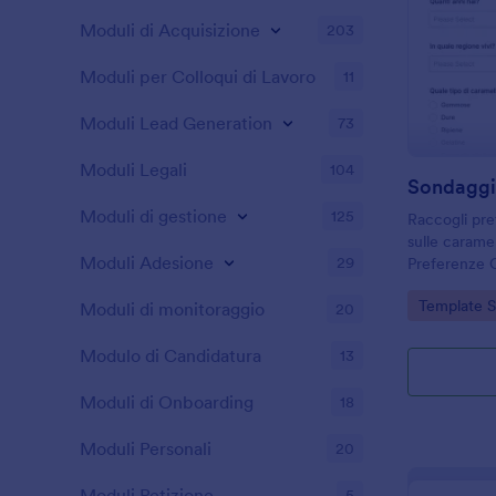
Moduli di Acquisizione
203
Moduli per Colloqui di Lavoro
11
Moduli Lead Generation
73
Moduli Legali
104
Sondaggi
Moduli di gestione
125
Raccogli pre
sulle carame
Moduli Adesione
29
Preferenze C
aziende, neg
Go to Cate
Template 
migliorare pr
Moduli di monitoraggio
20
comunicazion
Modulo di Candidatura
13
Moduli di Onboarding
18
Moduli Personali
20
Moduli Petizione
5