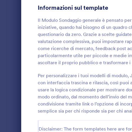
Informazioni sul template
Sondaggi Sanitari
23
Il Modulo Sondaggio generale è pensato per ra
Sondaggi sulla Qualità
23
iniziative, quando hai bisogno di un quadro 
questionario da zero. Grazie a scelte guidate
Sondaggi Risorse Umane
21
valutazione complessiva, puoi impostare rap
come ricerche di mercato, feedback post acquis
Sondaggi Scolastici
17
Sondagg
particolarmente utile per piccole e medie im
Sondaggi sui Prodotti
14
Raccogli opi
ascoltare il proprio pubblico e trasformare 
Sondaggio la
Indagini Tecnologiche
per scuole, 
10
Per personalizzare i tuoi modelli di modulo,
che vogliono
con interfaccia trascina e rilascia, così puoi
Go to Cate
Template 
data collect
Sondaggi sulla Soddisfazione
9
usare la logica condizionale per mostrare dom
modo ordinato, dal momento dell’invio del mod
Sondaggi Relazionali
9
condivisione tramite link o l’opzione di inco
Engagement Survey Forms
semplice sia per chi risponde sia per chi analiz
6
Sondaggi Marketing
6
Disclaimer: The form templates here are for 