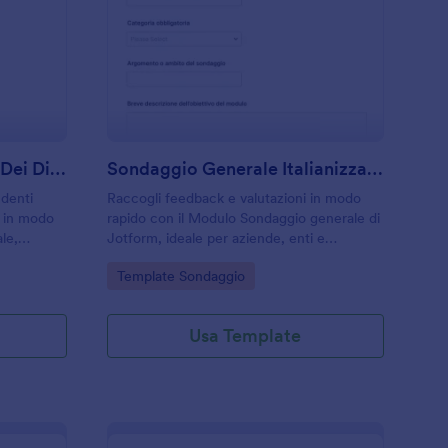
ondaggio Sul Feedback Dei Dipendenti
: Sondaggio Generale 
Anteprima
Sondaggio Sul Feedback Dei Dipendenti
Sondaggio Generale Italianizzato
ndenti
Raccogli feedback e valutazioni in modo
e in modo
rapido con il Modulo Sondaggio generale di
le,
Jotform, ideale per aziende, enti e
rio vita-
associazioni che vogliono migliorare
Go to Category:
Template Sondaggio
i lavoro.
prodotti, servizi o comunicazione tramite
raccolta dati online.
Usa Template