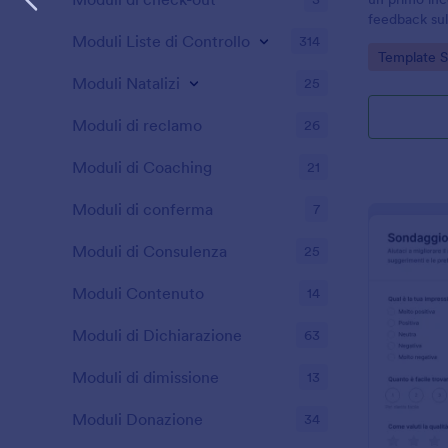
feedback su
Jotform, ide
Moduli Liste di Controllo
314
Go to Cate
Template 
eventi social
semplice.
Moduli Natalizi
25
Moduli di reclamo
26
Moduli di Coaching
21
Moduli di conferma
7
Moduli di Consulenza
25
Moduli Contenuto
14
Moduli di Dichiarazione
63
Moduli di dimissione
13
Moduli Donazione
34