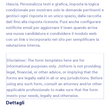
rilascia. Personalizza testi e grafica, imposta la logica
Modulo Di Collaborazione Con Influencer
condizionale per mostrare solo le domande pertinenti e
Raccogli richieste di collaborazione da influencer e
gestisci ogni risposta in un unico spazio, dalla raccolta
creator con il Modulo di collaborazione con
dati fino alla risposta ricevuta. Puoi anche configurare
influencer, utile per brand e agenzie che vogliono
notifiche email per aggiornare il team quando arriva
gestire la raccolta dati e ogni risposta del modulo in
una nuova candidatura e condividere il modulo web
Go to Category:
Moduli per Influencer
modo ordinato con Jotform.
con un link o incorporarlo nel sito per semplificare la
valutazione interna.
Usa Template
Disclaimer: The form templates here are for
Anteprima
informational purposes only. Jotform is not providing
legal, financial, or other advice, or implying that the
forms are legally valid in all or any jurisdictions. Before
using any such form, consult an attorney and/or other
applicable professionals to make sure that the form
meets your needs, legally and otherwise.
Dettagli