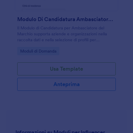
Modulo Di Candidatura Ambasciatore Del Marchio
Il Modulo di Candidatura per Ambasciatore del
Marchio supporta aziende e organizzazioni nella
raccolta dati e nella selezione di profili per
programmi ambassador, centralizzando ogni invio del
Go to Category:
Moduli di Domanda
modulo in Jotform.
Usa Template
Anteprima
Informazioni su Moduli per Influencer