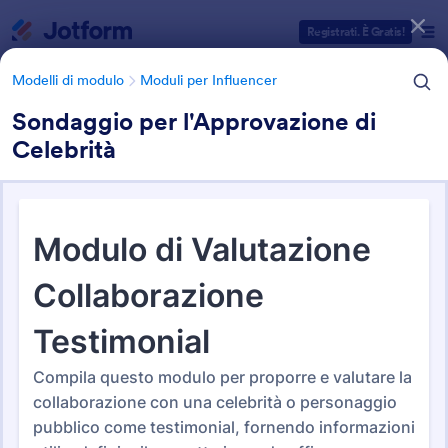
Inizio del dialogo
Registrati. È Gratis!
Modelli di modulo
Moduli per Influencer
Sondaggio per l'Approvazione di
Celebrità
Categorie Template Moduli
Modelli di modulo
Moduli per Influencer
Moduli per Influencer
6 Template