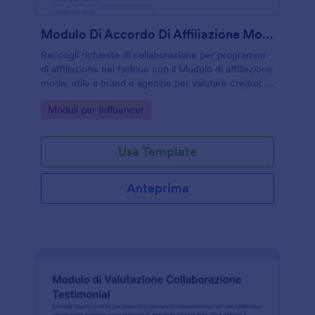
Modulo Di Accordo Di Affiliazione Moda
Raccogli richieste di collaborazione per programmi
di affiliazione nel fashion con il Modulo di affiliazione
moda, utile a brand e agenzie per valutare creator e
publisher e gestire la raccolta dati con Jotform.
Go to Category:
Moduli per Influencer
Usa Template
Anteprima