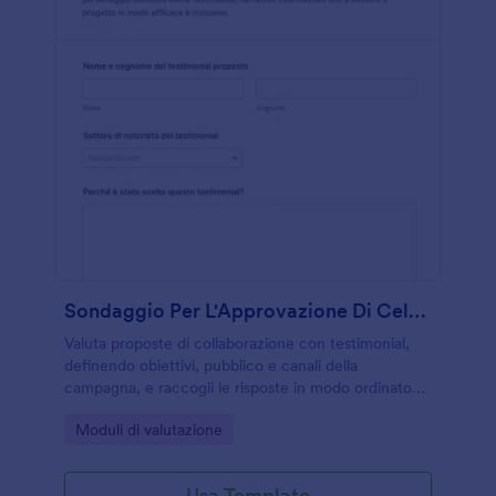
Sondaggio Per L'Approvazione Di Celebrità
Valuta proposte di collaborazione con testimonial,
definendo obiettivi, pubblico e canali della
campagna, e raccogli le risposte in modo ordinato
con Jotform per supportare decisioni rapide di
Go to Category:
Moduli di valutazione
marketing e comunicazione.
Usa Template