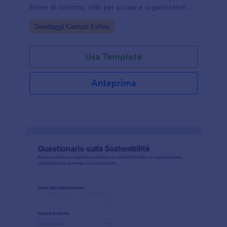
Estivo di Jotform, utile per scuole e organizzatori
che vogliono migliorare attività, comunicazione e
Go to Category:
Sondaggi Campo Estivo
esperienza complessiva.
Usa Template
Anteprima