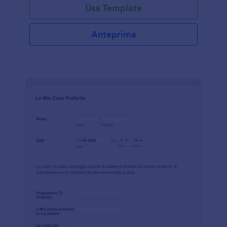
Usa Template
personalizzare il modulo per adattarlo al tuo stile,
incorporarlo nel tuo sito web o condividerlo con un
link e ottenere le informazioni necessarie per la tua
Anteprima
attività. Se gestisci un hotel, un'agenzia viaggi o un
parco a tema, questo modello è un ottimo modo per
raccogliere informazioni online dai tuoi clienti. Puoi
anche utilizzare la nostra applicazione Jotform
Mobile Forms per ottenere ancora più informazioni
dai tuoi visitatori: raccogli le risposte mentre visitano
la tua attività e ricevi una notifica non appena hanno
completato il questonario! Con le nostre oltre 130
integrazioni, puoi sincronizzare le risposte con le tue
piattaforme preferite, tra cui Google Drive, Dropbox
e altre ancora!