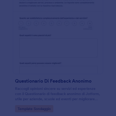
Questionario Di Feedback Anonimo
Raccogli opinioni sincere su servizi ed esperienze
con il Questionario di feedback anonimo di Jotform,
utile per aziende, scuole ed eventi per migliorare
comunicazione, tempi di risposta e qualità percepita
Go to Category:
Template Sondaggio
tramite raccolta dati online.