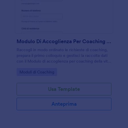
Modulo Di Accoglienza Per Coaching Della Vita
Raccogli in modo ordinato le richieste di coaching,
prepara il primo colloquio e gestisci la raccolta dati
con il Modulo di accoglienza per coaching della vita,
ideale per coach e professionisti del benessere che
Go to Category:
Moduli di Coaching
lavorano online o in studio.
Usa Template
Anteprima