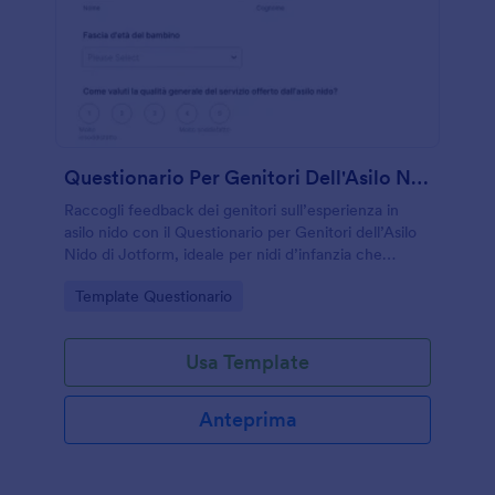
Questionario Per Genitori Dell'Asilo Nido
Raccogli feedback dei genitori sull’esperienza in
asilo nido con il Questionario per Genitori dell’Asilo
Nido di Jotform, ideale per nidi d’infanzia che
vogliono migliorare comunicazione, ambienti e
Go to Category:
Template Questionario
attività educative.
Usa Template
Anteprima