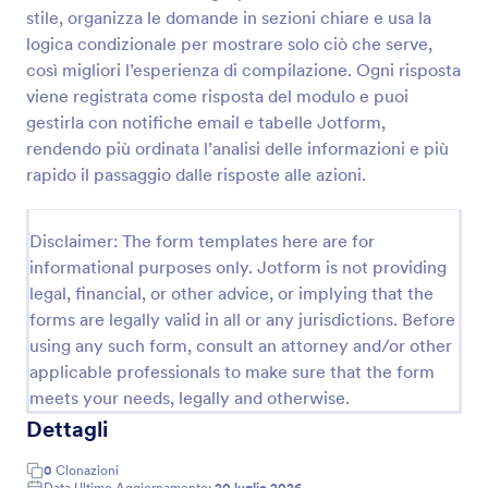
stile, organizza le domande in sezioni chiare e usa la
logica condizionale per mostrare solo ciò che serve,
Questionario Di Soddisfazione Del Cliente
così migliori l’esperienza di compilazione. Ogni risposta
viene registrata come risposta del modulo e puoi
Un questionario di soddisfazione del cliente è
gestirla con notifiche email e tabelle Jotform,
utilizzato dalle aziende per scoprire cosa pensano i
clienti dei loro prodotti o servizi. Qualunque sia il
rendendo più ordinata l’analisi delle informazioni e più
tipo di attività che gestisci, puoi raccogliere i dati
rapido il passaggio dalle risposte alle azioni.
Go to Category:
Template Questionario
utili per migliorare la tua azienda con un
Questionario di Soddisfazione del Cliente online
gratuito! Dopo aver personalizzato il modello con le
Disclaimer: The form templates here are for
Usa Template
tue domande e il tuo brand, puoi condividere il
informational purposes only. Jotform is not providing
modulo tramite link o incorporarlo nel tuo sito web
legal, financial, or other advice, or implying that the
per iniziare subito a raccogliere risposte.Oltre a
Anteprima
forms are legally valid in all or any jurisdictions. Before
modificare le domande del questionario, puoi anche
aggiungere facilmente il logo della tua azienda,
using any such form, consult an attorney and/or other
cambiare i caratteri e i colori, e collegare il modulo a
applicable professionals to make sure that the form
oltre 80 app, tra cui Google Drive, Dropbox e molte
meets your needs, legally and otherwise.
altre. Puoi persino analizzare i risultati con Tabelle
Dettagli
Jotform o generare report automatici con il
Generatore di Report di Jotform! Raccogli i
0
Clonazioni
feedback di cui hai bisogno per migliorare la tua
Data Ultimo Aggiornamento:
20 luglio 2026