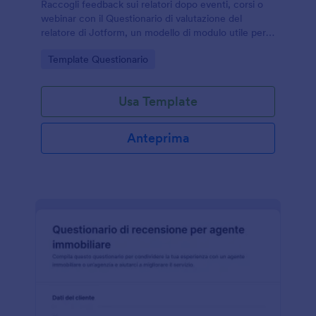
Raccogli feedback sui relatori dopo eventi, corsi o
webinar con il Questionario di valutazione del
relatore di Jotform, un modello di modulo utile per
misurare qualità percepita e migliorare le prossime
Go to Category:
Template Questionario
presentazioni.
Usa Template
Anteprima