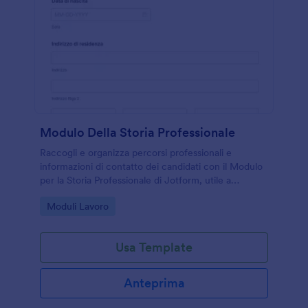
Modulo Della Storia Professionale
Raccogli e organizza percorsi professionali e
informazioni di contatto dei candidati con il Modulo
per la Storia Professionale di Jotform, utile a
aziende, agenzie e enti di formazione per la raccolta
Go to Category:
Moduli Lavoro
dati online.
Usa Template
Anteprima