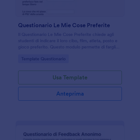
Questionario Le Mie Cose Preferite
Il Questionario Le Mie Cose Preferite chiede agli
studenti di indicare il loro cibo, film, atleta, posto e
gioco preferito. Questo modulo permette di fargli
capire i loro interessi, avviarli verso l'autoriflessione e
Go to Category:
Template Questionario
le scelte future. È possibile aggiungere altre
domande e personalizzare il modello con immagini,
colori, caratteri o semplicemente creare il proprio
Usa Template
questionario online personalizzato!
Anteprima