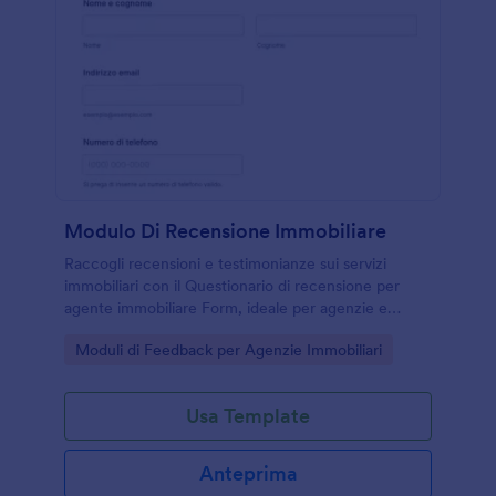
Modulo Di Recensione Immobiliare
Raccogli recensioni e testimonianze sui servizi
immobiliari con il Questionario di recensione per
agente immobiliare Form, ideale per agenzie e
professionisti che vogliono migliorare la qualità
Go to Category:
Moduli di Feedback per Agenzie Immobiliari
percepita e gestire la raccolta dati con Jotform.
Usa Template
Anteprima