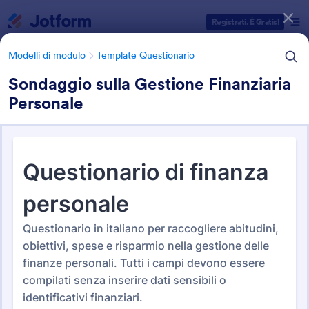
Inizio del dialogo
Registrati. È Gratis!
Modelli di modulo
Template Questionario
Sondaggio sulla Gestione Finanziaria
Personale
Categorie Template Moduli
Modelli di modulo
Template Questionario
500+ Modelli di Questionari
ed Esempi
553 Template