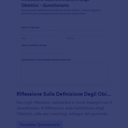
Riflessione Sulla Definizione Degli Obiettivi Questionario
Raccogli riflessioni, valutazioni e nuovi impegni con il
Questionario di Riflessione sulla Definizione degli
Obiettivi, utile per coaching, sviluppo del personale
e percorsi di crescita con Jotform.
Go to Category:
Template Questionario