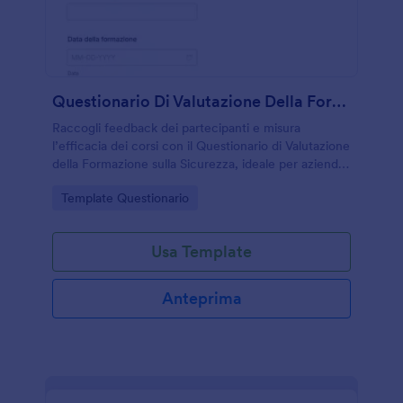
Questionario Di Valutazione Della Formazione Sulla Sicurezza
Raccogli feedback dei partecipanti e misura
l’efficacia dei corsi con il Questionario di Valutazione
della Formazione sulla Sicurezza, ideale per aziende
e formatori che vogliono migliorare la raccolta dati
Go to Category:
Template Questionario
dopo ogni sessione.
Usa Template
Anteprima