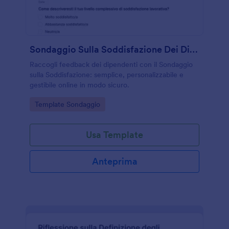
Sondaggio Sulla Soddisfazione Dei Dipendenti
Raccogli feedback dei dipendenti con il Sondaggio
sulla Soddisfazione: semplice, personalizzabile e
gestibile online in modo sicuro.
Go to Category:
Template Sondaggio
Usa Template
Anteprima