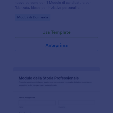
nuove persone con il Modulo di candidatura per
fidanzata, ideale per iniziative personali o
community sociali che vogliono gestire la raccolta
Go to Category:
Moduli di Domanda
dati e ogni invio del modulo con Jotform.
Usa Template
Anteprima