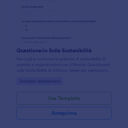
Questionario Sulla Sostenibilità
Raccogli e confronta le pratiche di sostenibilità di
aziende e organizzazioni con il Modulo Questionario
sulla Sostenibilità di Jotform, ideale per valutazioni
interne, audit di filiera e iniziative di miglioramento
Go to Category:
Template Questionario
basate sulla raccolta dati.
Usa Template
Anteprima