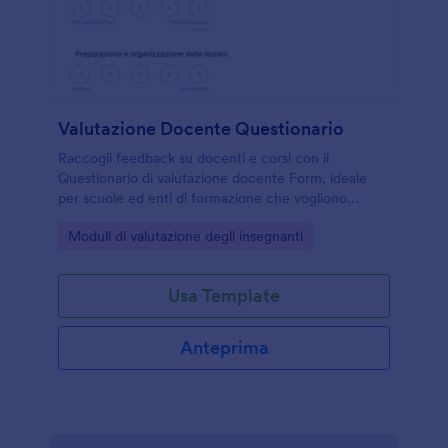
Valutazione Docente Questionario
Raccogli feedback su docenti e corsi con il
Questionario di valutazione docente Form, ideale
per scuole ed enti di formazione che vogliono
migliorare la qualità delle lezioni con Jotform e la
Go to Category:
Moduli di valutazione degli insegnanti
data collection online.
Usa Template
Anteprima